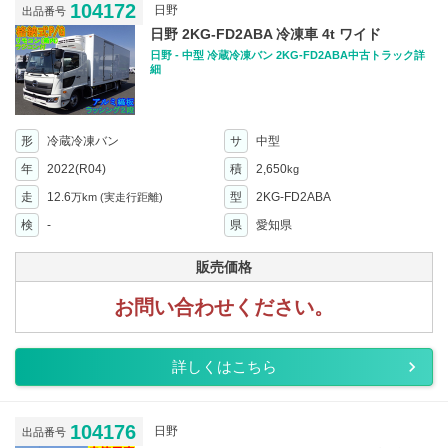
104172
日野
出品番号
日野 2KG-FD2ABA 冷凍車 4t ワイド
日野 - 中型 冷蔵冷凍バン 2KG-FD2ABA中古トラック詳
細
形
冷蔵冷凍バン
サ
中型
年
2022(R04)
積
2,650
kg
走
12.6
型
2KG-FD2ABA
万km
(実走行距離)
検
-
県
愛知県
販売価格
お問い合わせください。
詳しくはこちら
104176
日野
出品番号