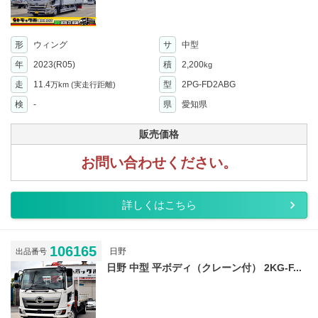
形
ウィング
サ
中型
年
2023(R05)
積
2,200
kg
走
11.4
型
2PG-FD2ABG
万km
(実走行距離)
検
-
県
愛知県
販売価格
お問い合わせください。
詳しくはこちら
106165
日野
出品番号
日野 中型 平ボディ（クレーン付） 2KG-F...