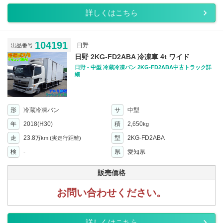
詳しくはこちら
104191
日野
出品番号
日野 2KG-FD2ABA 冷凍車 4t ワイド
日野 - 中型 冷蔵冷凍バン 2KG-FD2ABA中古トラック詳
細
形
冷蔵冷凍バン
サ
中型
年
2018(H30)
積
2,650
kg
走
23.8
型
2KG-FD2ABA
万km
(実走行距離)
検
-
県
愛知県
販売価格
お問い合わせください。
詳しくはこちら