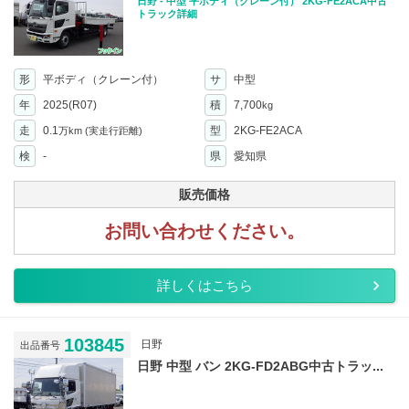
日野 - 中型 平ボディ（クレーン付） 2KG-FE2ACA中古
トラック詳細
形
平ボディ（クレーン付）
サ
中型
年
2025(R07)
積
7,700
kg
走
0.1
型
2KG-FE2ACA
万km
(実走行距離)
検
-
県
愛知県
販売価格
お問い合わせください。
詳しくはこちら
103845
日野
出品番号
日野 中型 バン 2KG-FD2ABG中古トラッ...