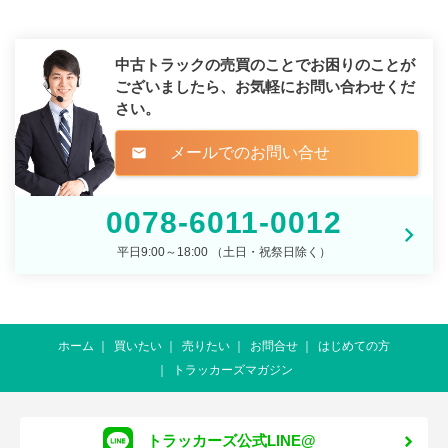
中古トラックの売買のことでお困りのことが
ございましたら、
お気軽にお問い合わせくだ
さい。
メールでのお問い合せ
mail
0078-6011-0012
平日9:00～18:00 （土日・祝祭日除く）
ホーム
買いたい
売りたい
お問合せ
はじめての方
トラッカーズマガジン
トラッカーズ公式LINE@