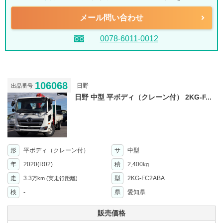
メール問い合わせ
0078-6011-0012
106068
日野
出品番号
日野 中型 平ボディ（クレーン付） 2KG-F...
形
平ボディ（クレーン付）
サ
中型
年
2020(R02)
積
2,400
kg
走
3.3
型
2KG-FC2ABA
万km
(実走行距離)
検
-
県
愛知県
販売価格