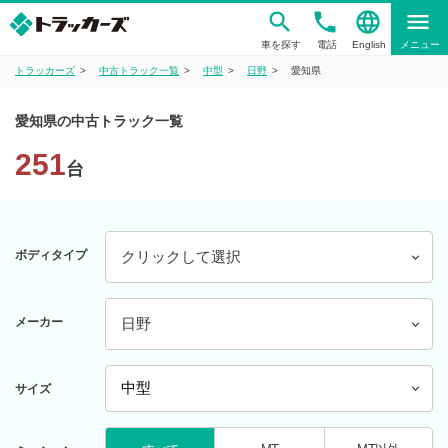
phone
language
menu
車を探す
電話
English
メニュー
トラッカーズ
中古トラック一覧
中型
日野
愛知県
愛知県の中古トラック一覧
251
台
ボディタイプ
クリックして選択
メーカー
日野
サイズ