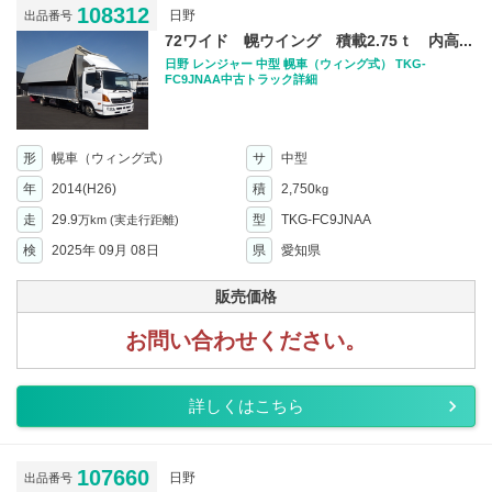
108312
日野
出品番号
72ワイド 幌ウイング 積載2.75ｔ 内高...
日野 レンジャー 中型 幌車（ウィング式） TKG-
FC9JNAA中古トラック詳細
形
幌車（ウィング式）
サ
中型
年
2014(H26)
積
2,750
kg
走
29.9
型
TKG-FC9JNAA
万km
(実走行距離)
検
2025年 09月 08日
県
愛知県
販売価格
お問い合わせください。
詳しくはこちら
107660
日野
出品番号