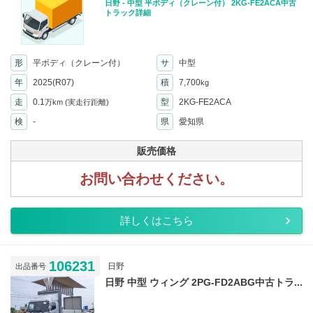
日野 - 中型 平ボディ（クレーン付） 2KG-FE2ACA中古
トラック詳細
形
平ボディ（クレーン付）
サ
中型
年
2025(R07)
積
7,700
kg
走
0.1
型
2KG-FE2ACA
万km
(実走行距離)
検
-
県
愛知県
販売価格
お問い合わせください。
詳しくはこちら
106231
日野
出品番号
日野 中型 ウィング 2PG-FD2ABG中古トラ...