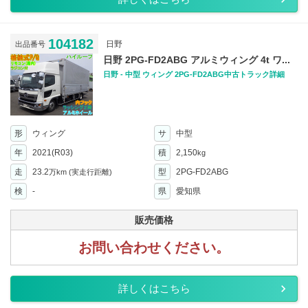
104182
日野
出品番号
日野 2PG-FD2ABG アルミウィング 4t ワ...
日野 - 中型 ウィング 2PG-FD2ABG中古トラック詳細
形
ウィング
サ
中型
年
2021(R03)
積
2,150
kg
走
23.2
型
2PG-FD2ABG
万km
(実走行距離)
検
-
県
愛知県
販売価格
お問い合わせください。
詳しくはこちら