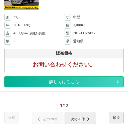
形
バン
サ
中型
年
2018(H30)
積
3,000
kg
走
43.1
型
2KG-FD2ABG
万km
(実走行距離)
検
-
県
愛知県
販売価格
お問い合わせください。
詳しくはこちら
1
/13
最初
最後
chevron_left
chevron_right
前の20件
次の20件