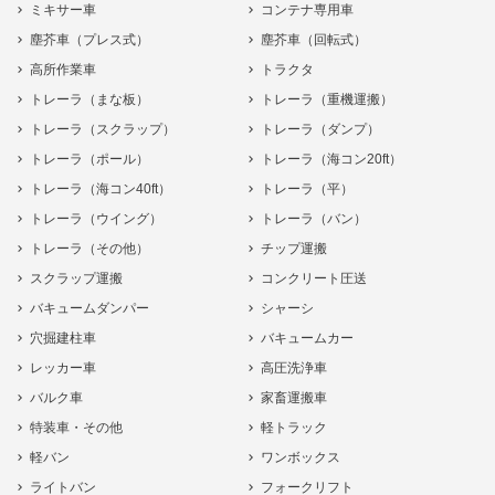
ミキサー車
コンテナ専用車
塵芥車（プレス式）
塵芥車（回転式）
高所作業車
トラクタ
トレーラ（まな板）
トレーラ（重機運搬）
トレーラ（スクラップ）
トレーラ（ダンプ）
トレーラ（ポール）
トレーラ（海コン20ft）
トレーラ（海コン40ft）
トレーラ（平）
トレーラ（ウイング）
トレーラ（バン）
トレーラ（その他）
チップ運搬
スクラップ運搬
コンクリート圧送
バキュームダンパー
シャーシ
穴掘建柱車
バキュームカー
レッカー車
高圧洗浄車
バルク車
家畜運搬車
特装車・その他
軽トラック
軽バン
ワンボックス
ライトバン
フォークリフト