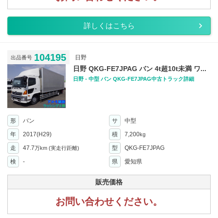
詳しくはこちら
104195
日野
出品番号
日野 QKG-FE7JPAG バン 4t超10t未満 ワ...
日野 - 中型 バン QKG-FE7JPAG中古トラック詳細
形
バン
サ
中型
年
2017(H29)
積
7,200
kg
走
47.7
型
QKG-FE7JPAG
万km
(実走行距離)
検
-
県
愛知県
販売価格
お問い合わせください。