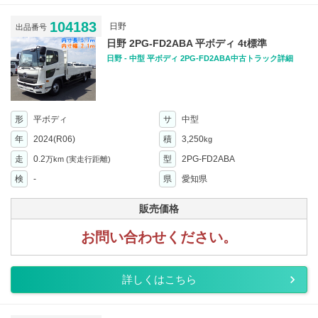
104183
日野
出品番号
日野 2PG-FD2ABA 平ボディ 4t標準
日野 - 中型 平ボディ 2PG-FD2ABA中古トラック詳細
形
平ボディ
サ
中型
年
2024(R06)
積
3,250
kg
走
0.2
型
2PG-FD2ABA
万km
(実走行距離)
検
-
県
愛知県
販売価格
お問い合わせください。
詳しくはこちら