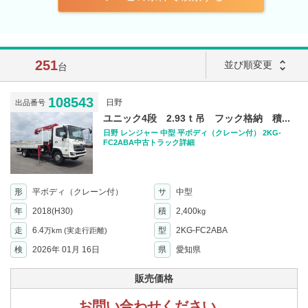
251
unfold_more
並び順変更
台
108543
日野
出品番号
ユニック4段 2.93ｔ吊 フック格納 積...
日野 レンジャー 中型 平ボディ（クレーン付） 2KG-
FC2ABA中古トラック詳細
形
平ボディ（クレーン付）
サ
中型
年
2018(H30)
積
2,400
kg
走
6.4
型
2KG-FC2ABA
万km
(実走行距離)
検
2026年 01月 16日
県
愛知県
販売価格
お問い合わせください。