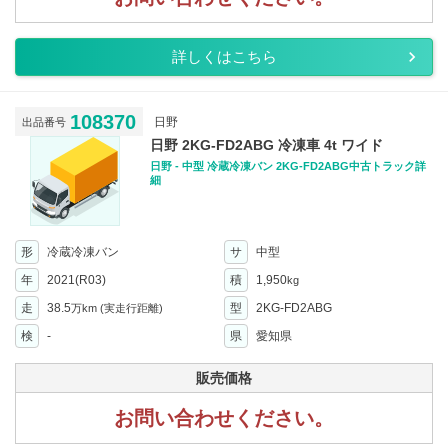
詳しくはこちら
108370
日野
出品番号
日野 2KG-FD2ABG 冷凍車 4t ワイド
日野 - 中型 冷蔵冷凍バン 2KG-FD2ABG中古トラック詳
細
形
冷蔵冷凍バン
サ
中型
年
2021(R03)
積
1,950
kg
走
38.5
型
2KG-FD2ABG
万km
(実走行距離)
検
-
県
愛知県
販売価格
お問い合わせください。