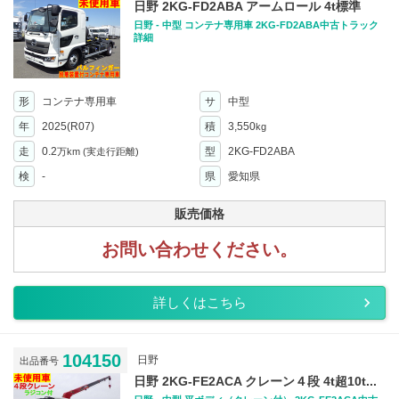
日野 2KG-FD2ABA アームロール 4t標準
日野 - 中型 コンテナ専用車 2KG-FD2ABA中古トラック
詳細
形
コンテナ専用車
サ
中型
年
2025(R07)
積
3,550
kg
走
0.2
型
2KG-FD2ABA
万km
(実走行距離)
検
-
県
愛知県
販売価格
お問い合わせください。
詳しくはこちら
104150
日野
出品番号
日野 2KG-FE2ACA クレーン４段 4t超10t...