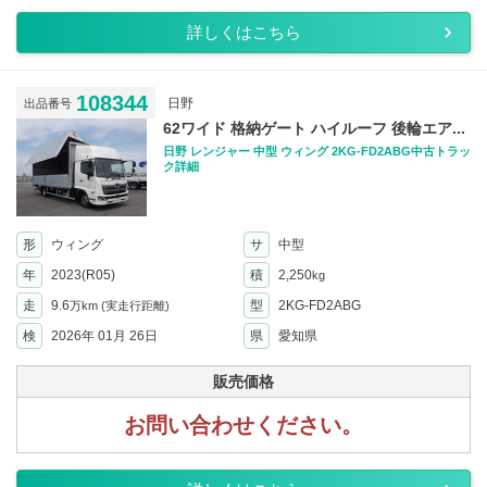
詳しくはこちら
108344
日野
出品番号
62ワイド 格納ゲート ハイルーフ 後輪エア...
日野 レンジャー 中型 ウィング 2KG-FD2ABG中古トラッ
ク詳細
形
ウィング
サ
中型
年
2023(R05)
積
2,250
kg
走
9.6
型
2KG-FD2ABG
万km
(実走行距離)
検
2026年 01月 26日
県
愛知県
販売価格
お問い合わせください。