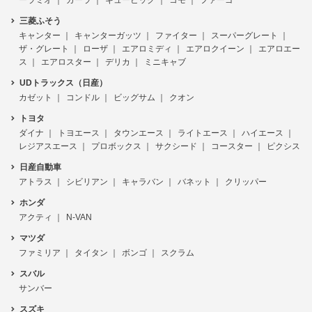
三菱ふそう
キャンター
キャンターガッツ
ファイター
スーパーグレート
ザ・グレート
ローザ
エアロミディ
エアロクイーン
エアロエー
ス
エアロスター
デリカ
ミニキャブ
UDトラックス（日産）
カゼット
コンドル
ビッグサム
クオン
トヨタ
ダイナ
トヨエース
タウンエース
ライトエース
ハイエース
レジアスエース
プロボックス
サクシード
コースター
ピクシス
日産自動車
アトラス
シビリアン
キャラバン
バネット
クリッパー
ホンダ
アクティ
N-VAN
マツダ
ファミリア
タイタン
ボンゴ
スクラム
スバル
サンバー
スズキ