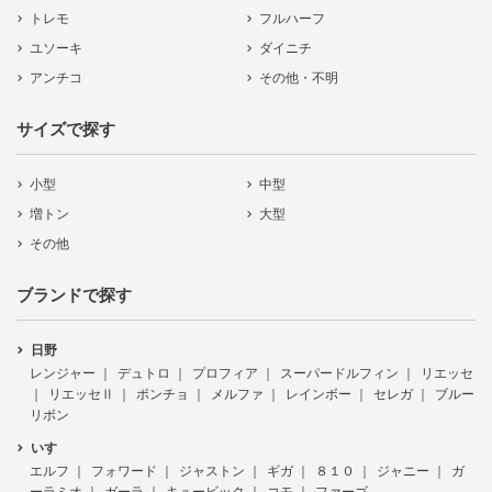
トレモ
フルハーフ
ユソーキ
ダイニチ
アンチコ
その他・不明
サイズで探す
小型
中型
増トン
大型
その他
ブランドで探す
日野
レンジャー
デュトロ
プロフィア
スーパードルフィン
リエッセ
リエッセⅡ
ポンチョ
メルファ
レインボー
セレガ
ブルー
リボン
いすゞ
エルフ
フォワード
ジャストン
ギガ
８１０
ジャニー
ガ
ーラミオ
ガーラ
キュービック
コモ
ファーゴ