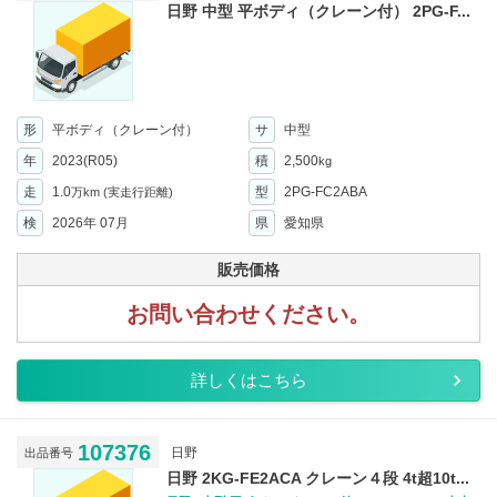
日野 中型 平ボディ（クレーン付） 2PG-F...
形
平ボディ（クレーン付）
サ
中型
年
2023(R05)
積
2,500
kg
走
1.0
型
2PG-FC2ABA
万km
(実走行距離)
検
2026年 07月
県
愛知県
販売価格
お問い合わせください。
詳しくはこちら
107376
日野
出品番号
日野 2KG-FE2ACA クレーン４段 4t超10t...