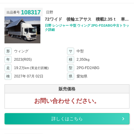
108317
日野
出品番号
72ワイド 後輪エアサス 積載2.35ｔ 車...
日野 レンジャー 中型 ウィング 2PG-FD2ABG中古トラッ
ク詳細
形
ウィング
サ
中型
年
2023(R05)
積
2,350
kg
走
19.2
型
2PG-FD2ABG
万km
(実走行距離)
検
2027年 07月 02日
県
愛知県
販売価格
お問い合わせください。
詳しくはこちら