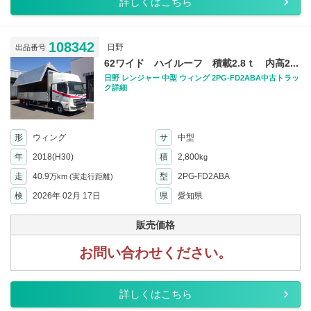
詳しくはこちら
108342
日野
出品番号
62ワイド ハイルーフ 積載2.8ｔ 内高2...
日野 レンジャー 中型 ウィング 2PG-FD2ABA中古トラッ
ク詳細
形
ウィング
サ
中型
年
2018(H30)
積
2,800
kg
走
40.9
型
2PG-FD2ABA
万km
(実走行距離)
検
2026年 02月 17日
県
愛知県
販売価格
お問い合わせください。
詳しくはこちら