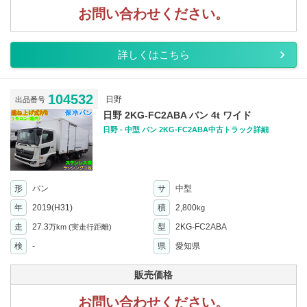
お問い合わせください。
詳しくはこちら
104532
日野
出品番号
日野 2KG-FC2ABA バン 4t ワイド
日野 - 中型 バン 2KG-FC2ABA中古トラック詳細
形
バン
サ
中型
年
2019(H31)
積
2,800
kg
走
27.3
型
2KG-FC2ABA
万km
(実走行距離)
検
-
県
愛知県
販売価格
お問い合わせください。