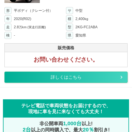
形
平ボディ（クレーン付）
サ
中型
年
2020(R02)
積
2,400
kg
走
2.8
型
2KG-FC2ABA
万km
(実走行距離)
検
-
県
愛知県
販売価格
お問い合わせください。
詳しくはこちら
テレビ電話で車両状態をお届けするので、
現地に車を見に来なくても大丈夫！
1,000台
非公開車両
以上!
2台
20％
以上の同時購入で、最大
割引き!