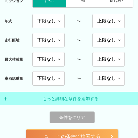
すべて
MT
MT以外
ミッション
〜
年式
〜
走行距離
〜
最大積載量
〜
車両総重量
もっと詳細な条件を追加する
条件をクリア
この条件で検索する
search