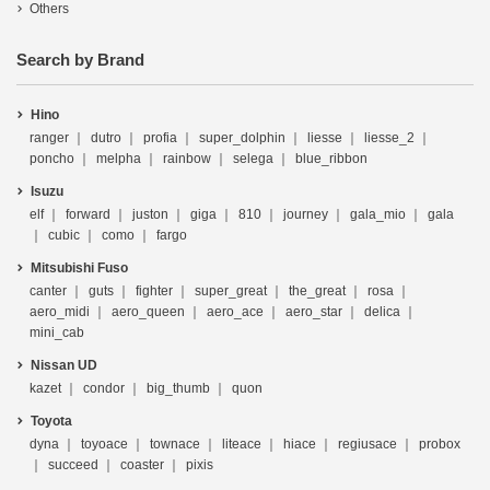
Others
Search by Brand
Hino
ranger
dutro
profia
super_dolphin
liesse
liesse_2
poncho
melpha
rainbow
selega
blue_ribbon
Isuzu
elf
forward
juston
giga
810
journey
gala_mio
gala
cubic
como
fargo
Mitsubishi Fuso
canter
guts
fighter
super_great
the_great
rosa
aero_midi
aero_queen
aero_ace
aero_star
delica
mini_cab
Nissan UD
kazet
condor
big_thumb
quon
Toyota
dyna
toyoace
townace
liteace
hiace
regiusace
probox
succeed
coaster
pixis