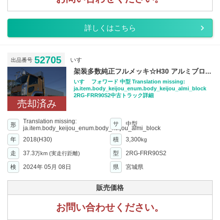
詳しくはこちら
52705
いすゞ
出品番号
架装多数純正フルメッキ☆H30 アルミブロ...
いすゞ フォワード 中型 Translation missing:
ja.item.body_keijou_enum.body_keijou_almi_block
2RG-FRR90S2中古トラック詳細
売却済み
Translation missing:
サ
中型
形
ja.item.body_keijou_enum.body_keijou_almi_block
年
2018(H30)
積
3,300
kg
走
37.3
型
2RG-FRR90S2
万km
(実走行距離)
検
2024年 05月 08日
県
宮城県
販売価格
お問い合わせください。