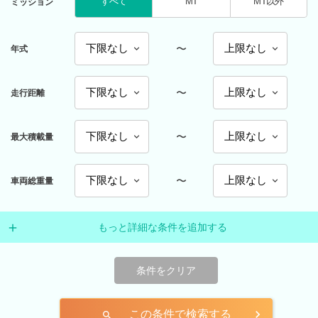
すべて
MT
MT以外
ミッション
〜
年式
〜
走行距離
〜
最大積載量
〜
車両総重量
もっと詳細な条件を追加する
条件をクリア
この条件で検索する
search