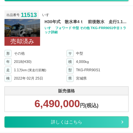
11513
いすゞ
出品番号
H30年式 散水車4ｔ 前後散水 走行1.1...
いすゞ フォワード 中型 その他 TKG-FRR90S1中古トラ
ック詳細
売却済み
形
その他
サ
中型
年
2018(H30)
積
4,000
kg
走
1.1
型
TKG-FRR90S1
万km
(実走行距離)
検
2022年 02月 25日
県
宮城県
販売価格
6,490,000
円(税込)
詳しくはこちら