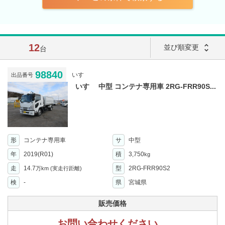
12
unfold_more
並び順変更
台
98840
いすゞ
出品番号
いすゞ 中型 コンテナ専用車 2RG-FRR90S...
形
コンテナ専用車
サ
中型
年
2019(R01)
積
3,750
kg
走
14.7
型
2RG-FRR90S2
万km
(実走行距離)
検
-
県
宮城県
販売価格
お問い合わせください。