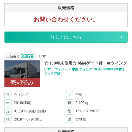
販売価格
お問い合わせください。
詳しくはこちら
3359
いすゞ
出品番号
☆H30年未使用☆ 格納ゲート付 4tウィング
いすゞ フォワード 中型 ウィング TKG-FRR90T2中古ト
ラック詳細
売却済み
形
ウィング
サ
中型
年
2018(H30)
積
2,400
kg
走
0.1
型
TKG-FRR90T2
万km
(実走行距離)
検
2018年 07月 30日
県
宮城県
販売価格