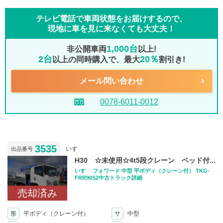
テレビ電話で車両状態をお届けするので、
現地に車を見に来なくても大丈夫！
1,000台
非公開車両
以上!
2台
20％
以上の同時購入で、最大
割引き!
メール問い合わせ
0078-6011-0012
3535
いすゞ
出品番号
H30 ☆未使用☆4t5段クレーン ベッド付...
いすゞ フォワード 中型 平ボディ（クレーン付） TKG-
FRR90S2中古トラック詳細
売却済み
形
平ボディ（クレーン付）
サ
中型