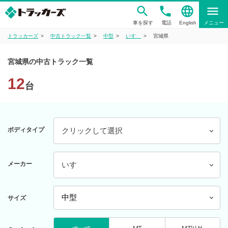
phone
language
menu
車を探す
電話
English
メニュー
トラッカーズ
中古トラック一覧
中型
いすゞ
宮城県
宮城県の中古トラック一覧
12
台
ボディタイプ
クリックして選択
メーカー
いすゞ
サイズ