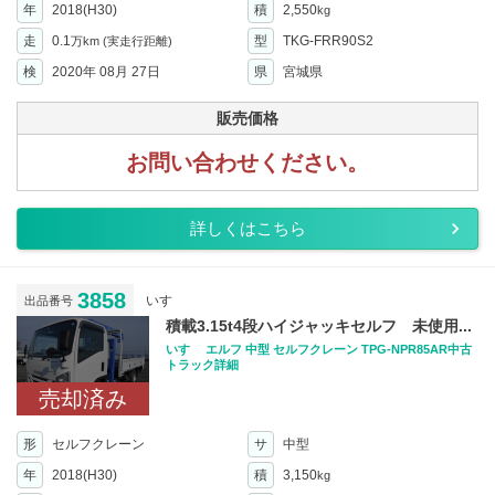
年
2018(H30)
積
2,550
kg
走
0.1
型
TKG-FRR90S2
万km
(実走行距離)
検
2020年 08月 27日
県
宮城県
販売価格
お問い合わせください。
詳しくはこちら
3858
いすゞ
出品番号
積載3.15t4段ハイジャッキセルフ 未使用...
いすゞ エルフ 中型 セルフクレーン TPG-NPR85AR中古
トラック詳細
売却済み
形
セルフクレーン
サ
中型
年
2018(H30)
積
3,150
kg