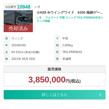
10948
いすゞ
出品番号
☆H28 4tウイングワイド 6200 格納ゲー...
いすゞ フォワード 中型 ウィング TKG-FRR90S2中古ト
ラック詳細
売却済み
形
ウィング
サ
中型
年
2016(H28)
積
2,600
kg
走
64.3
型
TKG-FRR90S2
万km
(実走行距離)
検
2021年 06月 29日
県
宮城県
販売価格
3,850,000
円(税込)
詳しくはこちら