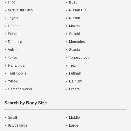
Hino
Isuzu
Mitsubishi Fuso
Nissan UD
Toyota
Nissan
Honda
Mazda
Subaru
Suzuki
Daihatsu
Mercedes
Volvo
Scania
Tokyu
Tohosyaryou
Hanamidai
Trex
Trail mobile
Fullhalf
Yusoki
Dainichi
Hamana works
Others
Search by Body Size
Small
Middle
6studs large
Large