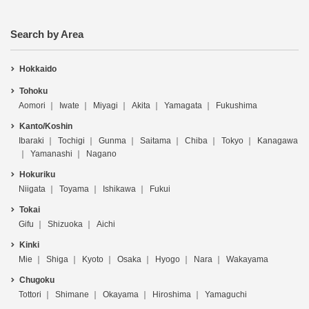
Search by Area
Hokkaido
Tohoku
Aomori
Iwate
Miyagi
Akita
Yamagata
Fukushima
Kanto/Koshin
Ibaraki
Tochigi
Gunma
Saitama
Chiba
Tokyo
Kanagawa
Yamanashi
Nagano
Hokuriku
Niigata
Toyama
Ishikawa
Fukui
Tokai
Gifu
Shizuoka
Aichi
Kinki
Mie
Shiga
Kyoto
Osaka
Hyogo
Nara
Wakayama
Chugoku
Tottori
Shimane
Okayama
Hiroshima
Yamaguchi