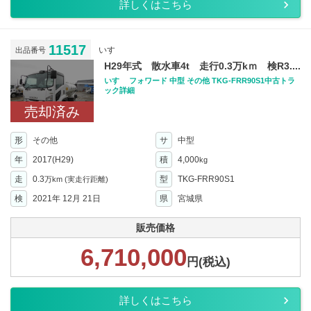
詳しくはこちら
11517
いすゞ
出品番号
H29年式 散水車4t 走行0.3万kｍ 検R3....
いすゞ フォワード 中型 その他 TKG-FRR90S1中古トラ
ック詳細
売却済み
形
その他
サ
中型
年
2017(H29)
積
4,000
kg
走
0.3
型
TKG-FRR90S1
万km
(実走行距離)
検
2021年 12月 21日
県
宮城県
販売価格
6,710,000
円(税込)
詳しくはこちら