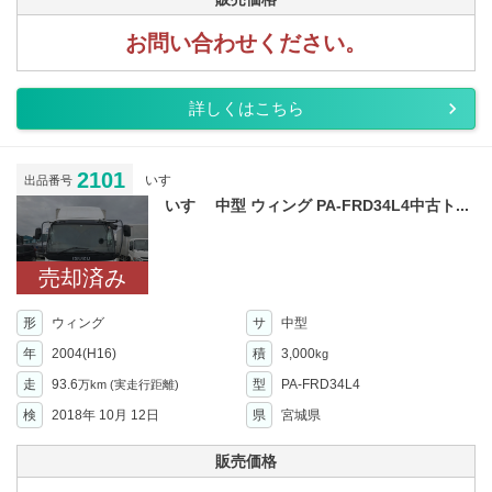
お問い合わせください。
詳しくはこちら
2101
いすゞ
出品番号
いすゞ 中型 ウィング PA-FRD34L4中古ト...
売却済み
形
ウィング
サ
中型
年
2004(H16)
積
3,000
kg
走
93.6
型
PA-FRD34L4
万km
(実走行距離)
検
2018年 10月 12日
県
宮城県
販売価格