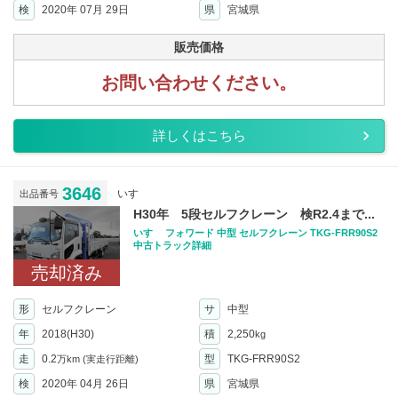
検
2020年 07月 29日
県
宮城県
販売価格
お問い合わせください。
詳しくはこちら
3646
いすゞ
出品番号
H30年 5段セルフクレーン 検R2.4まで...
いすゞ フォワード 中型 セルフクレーン TKG-FRR90S2
中古トラック詳細
売却済み
形
セルフクレーン
サ
中型
年
2018(H30)
積
2,250
kg
走
0.2
型
TKG-FRR90S2
万km
(実走行距離)
検
2020年 04月 26日
県
宮城県