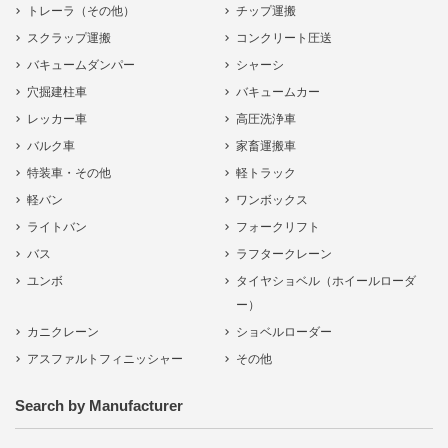
トレーラ（その他）
チップ運搬
スクラップ運搬
コンクリート圧送
バキュームダンパー
シャーシ
穴掘建柱車
バキュームカー
レッカー車
高圧洗浄車
バルク車
家畜運搬車
特装車・その他
軽トラック
軽バン
ワンボックス
ライトバン
フォークリフト
バス
ラフタークレーン
ユンボ
タイヤショベル（ホイールローダ
ー）
カニクレーン
ショベルローダー
アスファルトフィニッシャー
その他
Search by Manufacturer