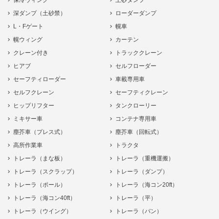
保冷ウィング
土砂ダンプ
深ダンプ（土砂禁）
ローダーダンプ
L・Fゲート
幌車
幌ウィング
カーテン
クレーン付き
トラッククレーン
ヒアブ
セルフローダー
セーフティローダー
車載専用車
セルフクレーン
セーフティクレーン
ヒップリフター
タンクローリー
ミキサー車
コンテナ専用車
塵芥車（プレス式）
塵芥車（回転式）
高所作業車
トラクタ
トレーラ（まな板）
トレーラ（重機運搬）
トレーラ（スクラップ）
トレーラ（ダンプ）
トレーラ（ポール）
トレーラ（海コン20ft）
トレーラ（海コン40ft）
トレーラ（平）
トレーラ（ウイング）
トレーラ（バン）