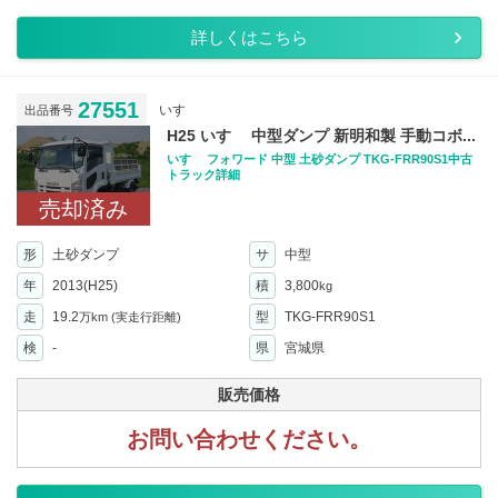
詳しくはこちら
27551
いすゞ
出品番号
H25 いすゞ 中型ダンプ 新明和製 手動コボ...
いすゞ フォワード 中型 土砂ダンプ TKG-FRR90S1中古
トラック詳細
売却済み
形
土砂ダンプ
サ
中型
年
2013(H25)
積
3,800
kg
走
19.2
型
TKG-FRR90S1
万km
(実走行距離)
検
-
県
宮城県
販売価格
お問い合わせください。