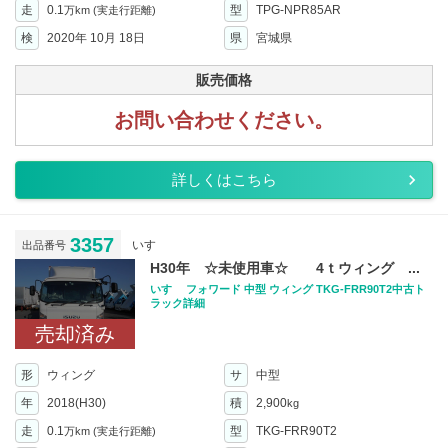
走
0.1
型
TPG-NPR85AR
万km
(実走行距離)
検
2020年 10月 18日
県
宮城県
販売価格
お問い合わせください。
詳しくはこちら
3357
いすゞ
出品番号
H30年 ☆未使用車☆ 4ｔウィング ...
いすゞ フォワード 中型 ウィング TKG-FRR90T2中古ト
ラック詳細
売却済み
形
ウィング
サ
中型
年
2018(H30)
積
2,900
kg
走
0.1
型
TKG-FRR90T2
万km
(実走行距離)