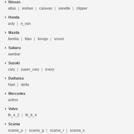
Nissan
atlas
sivilian
caravan
vanette
clipper
Honda
acty
n_van
Mazda
familia
titan
bongo
scrum
Subaru
sambar
Suzuki
cary
super_cary
every
Daihatsu
hijet
delta
Mercedes
actros
Volvo
fh_4_2
fh_6_4
Scania
scania_p
scania_g
scania_r
scania_s