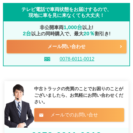
テレビ電話で車両状態をお届けするので、
現地に車を見に来なくても大丈夫！
1,000台
非公開車両
以上!
2台
20％
以上の同時購入で、最大
割引き!
メール問い合わせ
0078-6011-0012
中古トラックの売買のことでお困りのことが
ございましたら、
お気軽にお問い合わせくだ
さい。
メールでのお問い合せ
mail