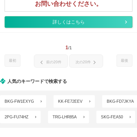
お問い合わせください。
詳しくはこちら
1
/1
最初
最後
chevron_left
chevron_right
前の20件
次の20件
人気のキーワードで検索する
BKG-FW1EXYG
KK-FE72EEV
BKG-FD7JKYA
2PG-FU74HZ
TRG-LHR85A
SKG-FEA50