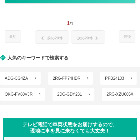
1
/1
最初
最後
chevron_left
chevron_right
前の20件
次の20件
人気のキーワードで検索する
ADG-CG4ZA
2RG-FP74HDR
PFB24103
QKG-FV60VJR
2DG-GDY231
2RG-XZU605X
テレビ電話で車両状態をお届けするので、
現地に車を見に来なくても大丈夫！