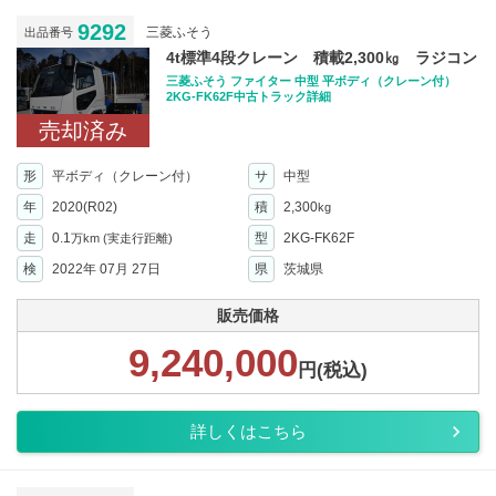
9292
三菱ふそう
出品番号
4t標準4段クレーン 積載2,300㎏ ラジコン
三菱ふそう ファイター 中型 平ボディ（クレーン付）
2KG-FK62F中古トラック詳細
売却済み
形
平ボディ（クレーン付）
サ
中型
年
2020(R02)
積
2,300
kg
走
0.1
型
2KG-FK62F
万km
(実走行距離)
検
2022年 07月 27日
県
茨城県
販売価格
9,240,000
円(税込)
詳しくはこちら