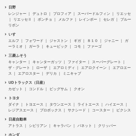
日野
レンジャー
デュトロ
プロフィア
スーパードルフィン
リエッセ
リエッセⅡ
ポンチョ
メルファ
レインボー
セレガ
ブルー
リボン
いすゞ
エルフ
フォワード
ジャストン
ギガ
８１０
ジャニー
ガ
ーラミオ
ガーラ
キュービック
コモ
ファーゴ
三菱ふそう
キャンター
キャンターガッツ
ファイター
スーパーグレート
ザ・グレート
ローザ
エアロミディ
エアロクイーン
エアロエー
ス
エアロスター
デリカ
ミニキャブ
UDトラックス（日産）
カゼット
コンドル
ビッグサム
クオン
トヨタ
ダイナ
トヨエース
タウンエース
ライトエース
ハイエース
レジアスエース
プロボックス
サクシード
コースター
ピクシス
日産自動車
アトラス
シビリアン
キャラバン
バネット
クリッパー
ホンダ