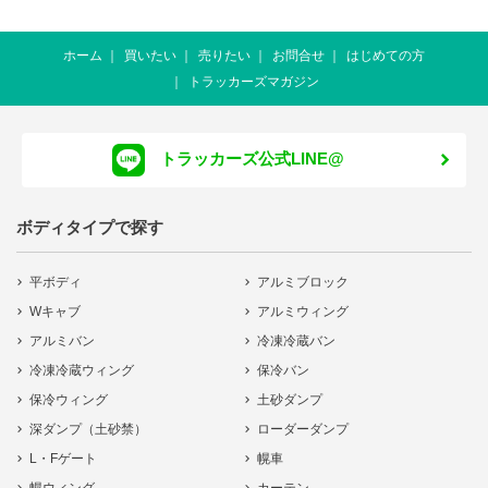
ホーム
買いたい
売りたい
お問合せ
はじめての方
トラッカーズマガジン
トラッカーズ公式LINE@
ボディタイプで探す
平ボディ
アルミブロック
Wキャブ
アルミウィング
アルミバン
冷凍冷蔵バン
冷凍冷蔵ウィング
保冷バン
保冷ウィング
土砂ダンプ
深ダンプ（土砂禁）
ローダーダンプ
L・Fゲート
幌車
幌ウィング
カーテン