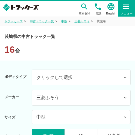
phone
language
menu
車を探す
電話
English
メニュー
トラッカーズ
中古トラック一覧
中型
三菱ふそう
茨城県
茨城県の中古トラック一覧
16
台
ボディタイプ
クリックして選択
メーカー
三菱ふそう
サイズ