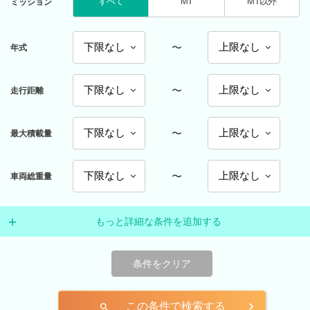
すべて
MT
MT以外
ミッション
〜
年式
〜
走行距離
〜
最大積載量
〜
車両総重量
もっと詳細な条件を追加する
条件をクリア
この条件で検索する
search