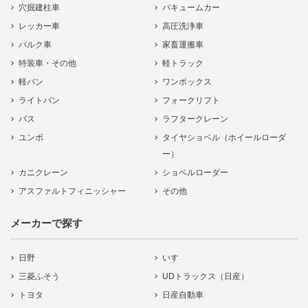
穴掘建柱車
バキュームカー
レッカー車
高圧洗浄車
バルク車
家畜運搬車
特装車・その他
軽トラック
軽バン
ワンボックス
ライトバン
フォークリフト
バス
ラフタークレーン
ユンボ
タイヤショベル（ホイールローダ
ー）
カニクレーン
ショベルローダー
アスファルトフィニッシャー
その他
メーカーで探す
日野
いすゞ
三菱ふそう
UDトラックス（日産）
トヨタ
日産自動車