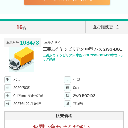
16
unfold_more
並び順変更
台
108473
三菱ふそう
出品番号
三菱ふそう シビリアン 中型 バス 2WG-BG...
三菱ふそう シビリアン 中型 バス 2WG-BG740G中古トラ
ック詳細
形
バス
サ
中型
年
2026(R08)
積
0
kg
走
0.1
型
2WG-BG740G
万km
(実走行距離)
検
2027年 02月 04日
県
茨城県
販売価格
お問い合わせください。