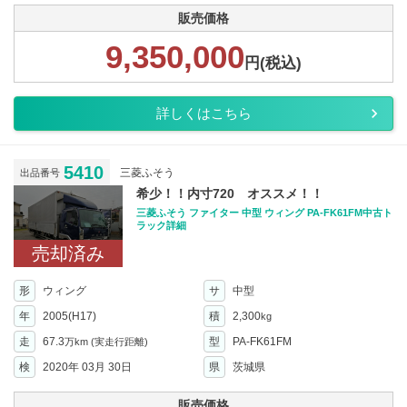
販売価格
9,350,000
円(税込)
詳しくはこちら
5410
三菱ふそう
出品番号
希少！！内寸720 オススメ！！
三菱ふそう ファイター 中型 ウィング PA-FK61FM中古ト
ラック詳細
売却済み
形
ウィング
サ
中型
年
2005(H17)
積
2,300
kg
走
67.3
型
PA-FK61FM
万km
(実走行距離)
検
2020年 03月 30日
県
茨城県
販売価格