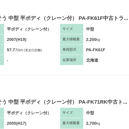
う 中型 平ボディ（クレーン付） PA-FK61F中古トラ...
平ボディ（クレーン付）
中型
サ
イズ
2007(H19)
2,200
最大
積
載量
kg
57.7
PA-FK61F
車両
型
式
万km
(実走行距離)
-
北海道
在庫場所
う 中型 平ボディ（クレーン付） PA-FK71RK中古ト...
平ボディ（クレーン付）
中型
サ
イズ
2005(H17)
2,700
最大
積
載量
kg