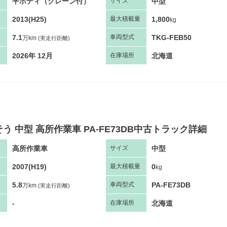
平ボディ（クレーン付）
中型
サ
イズ
2013(H25)
1,800
最大
積
載量
kg
7.1
TKG-FEB50
車両
型
式
万km
(実走行距離)
2026年 12月
北海道
在庫場所
う 中型 高所作業車 PA-FE73DB中古トラック詳細
高所作業車
中型
サ
イズ
2007(H19)
0
最大
積
載量
kg
5.8
PA-FE73DB
車両
型
式
万km
(実走行距離)
-
北海道
在庫場所