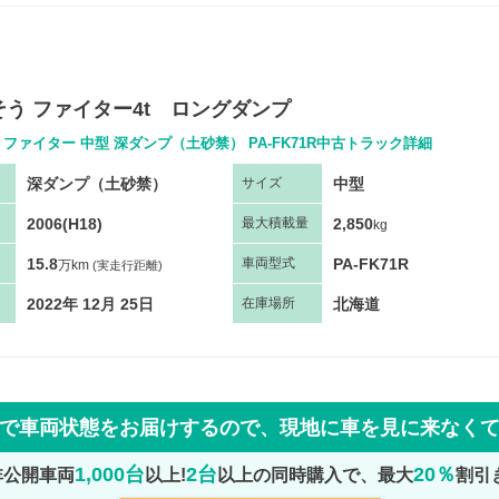
う ファイター4t ロングダンプ
 ファイター 中型 深ダンプ（土砂禁） PA-FK71R中古トラック詳細
深ダンプ（土砂禁）
中型
サ
イズ
2006(H18)
2,850
最大
積
載量
kg
15.8
PA-FK71R
車両
型
式
万km
(実走行距離)
2022年 12月 25日
北海道
在庫場所
で車両状態をお届けするので、
現地に車を見に来なく
1,000台
2台
20％
非公開車両
以上!
以上の同時購入で、最大
割引