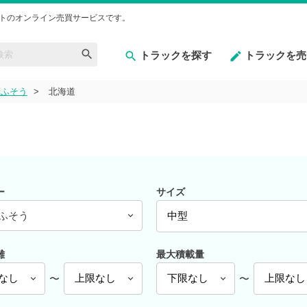
トのオンライン売買サービスです。
トラックを探す
トラックを売
菱ふそう
北海道
ー
サイズ
ふそう
離
最大積載量
〜
〜