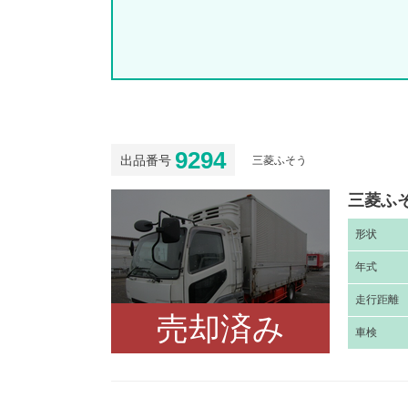
9294
出品番号
三菱ふそう
三菱ふそ
形
状
年
式
走
行距離
売却済み
車
検