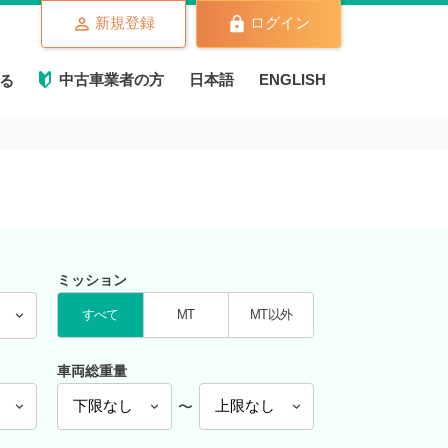
新規登録
ログイン
中古車業者の方
日本語
ENGLISH
る
ミッション
すべて
MT
MT以外
車両総重量
〜