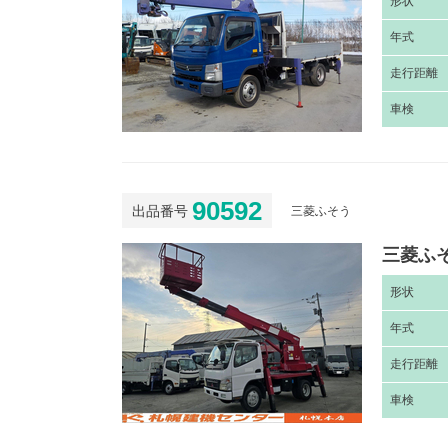
形
状
年
式
走
行距離
車
検
90592
出品番号
三菱ふそう
三菱ふそ
形
状
年
式
走
行距離
車
検