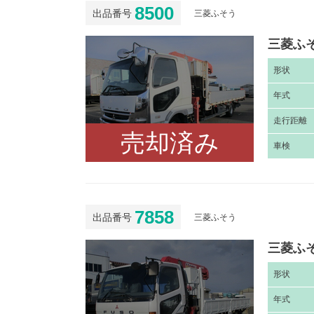
8500
出品番号
三菱ふそう
三菱ふそ
形
状
年
式
走
行距離
売却済み
車
検
7858
出品番号
三菱ふそう
三菱ふそ
形
状
年
式