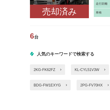
走
行距離
売却済み
車
検
6
台
人気のキーワードで検索する
2KG-FK62FZ
KL-CYL51V3W
BDG-FW1EXYG
2PG-FV70HX