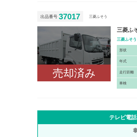
37017
出品番号
三菱ふそう
三菱ふそ
三菱ふそう
形
状
年
式
売却済み
走
行距離
車
検
テレビ電話