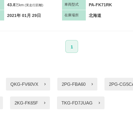
43.8
PA-FK71RK
車両
型
式
万km
(実走行距離)
2021年 01月 29日
北海道
在庫場所
1
QKG-FV60VX
2PG-FBA60
2PG-CG5C
2KG-FK65F
TKG-FD7JUAG