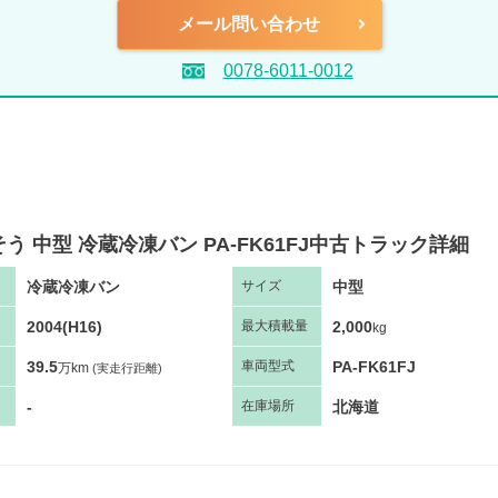
メール問い合わせ
0078-6011-0012
う 中型 冷蔵冷凍バン PA-FK61FJ中古トラック詳細
冷蔵冷凍バン
中型
サ
イズ
2004(H16)
2,000
最大
積
載量
kg
39.5
PA-FK61FJ
車両
型
式
万km
(実走行距離)
-
北海道
在庫場所