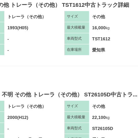
の他 トレーラ（その他） TST1612中古トラック詳細
トレーラ（その他）
その他
サ
イズ
1993(H05)
16,000
最大
積
載量
kg
-
TST1612
車両
型
式
-
愛知県
在庫場所
不明 その他 トレーラ（その他） ST26105D中古トラ...
トレーラ（その他）
その他
サ
イズ
2000(H12)
22,100
最大
積
載量
kg
-
ST26105D
車両
型
式