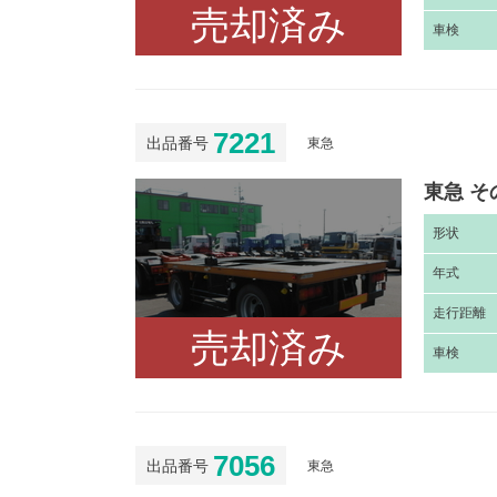
売却済み
車
検
7221
出品番号
東急
東急 そ
形
状
年
式
走
行距離
売却済み
車
検
7056
出品番号
東急