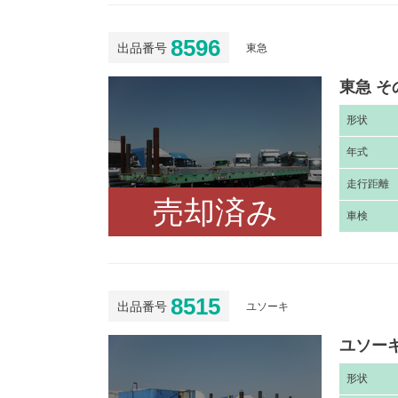
8596
出品番号
東急
東急 そ
形
状
年
式
走
行距離
売却済み
車
検
8515
出品番号
ユソーキ
ユソーキ
形
状