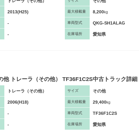
トレーラ（その他）
その他
サ
イズ
2013(H25)
8,200
最大
積
載量
kg
-
QKG-SH1ALAG
車両
型
式
-
愛知県
在庫場所
の他 トレーラ（その他） TF36F1C2S中古トラック詳細
トレーラ（その他）
その他
サ
イズ
2006(H18)
29,400
最大
積
載量
kg
-
TF36F1C2S
車両
型
式
-
愛知県
在庫場所