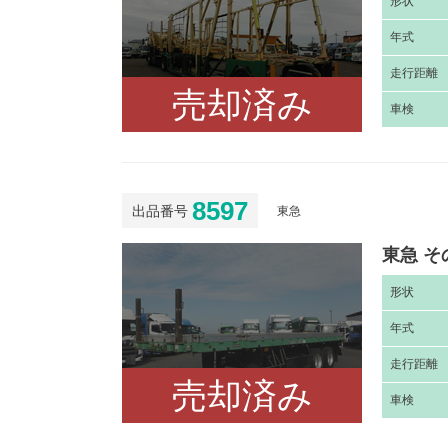
形
状
年
式
走
行距離
売却済み
車
検
8597
出品番号
東急
東急 そ
形
状
年
式
走
行距離
売却済み
車
検