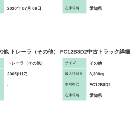
2020年 07月 09日
愛知県
在庫場所
の他 トレーラ（その他） FC12B8D2中古トラック詳細
トレーラ（その他）
その他
サ
イズ
2005(H17)
8,300
最大
積
載量
kg
-
FC12B8D2
車両
型
式
-
愛知県
在庫場所