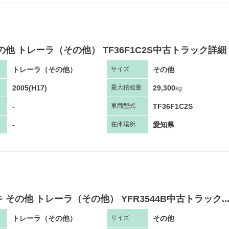
の他 トレーラ（その他） TF36F1C2S中古トラック詳細
トレーラ（その他）
その他
サ
イズ
2005(H17)
29,300
最大
積
載量
kg
-
TF36F1C2S
車両
型
式
-
愛知県
在庫場所
 その他 トレーラ（その他） YFR3544B中古トラック..
トレーラ（その他）
その他
サ
イズ