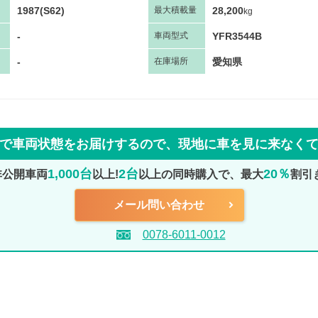
1987(S62)
28,200
最大
積
載量
kg
-
YFR3544B
車両
型
式
-
愛知県
在庫場所
で車両状態をお届けするので、
現地に車を見に来なく
1,000台
2台
20％
非公開車両
以上!
以上の同時購入で、最大
割引
メール問い合わせ
0078-6011-0012