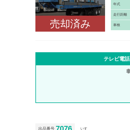
年
式
走
行距離
売却済み
車
検
テレビ電話
7076
出品番号
いすゞ