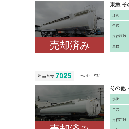
東急 そ
形
状
年
式
走
行距離
売却済み
車
検
7025
出品番号
その他・不明
その他・
形
状
年
式
走
行距離
売却済み