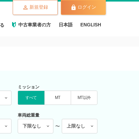
新規登録
ログイン
中古車業者の方
日本語
ENGLISH
る
ミッション
すべて
MT
MT以外
車両総重量
〜