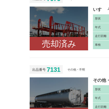
いすゞ 
形
状
年
式
走
行距離
売却済み
車
検
7131
出品番号
その他・不明
その他・
形
状
年
式
走
行距離