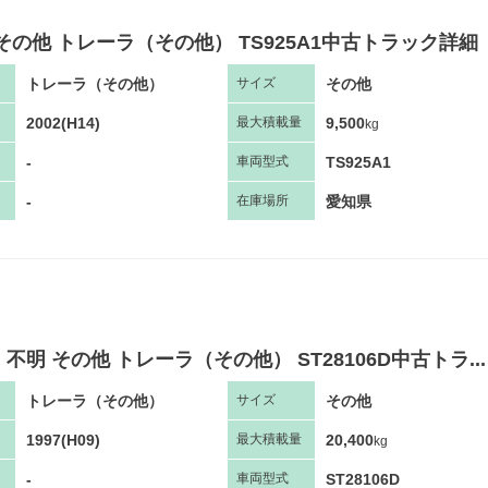
その他 トレーラ（その他） TS925A1中古トラック詳細
トレーラ（その他）
その他
サ
イズ
2002(H14)
9,500
最大
積
載量
kg
-
TS925A1
車両
型
式
-
愛知県
在庫場所
不明 その他 トレーラ（その他） ST28106D中古トラ...
トレーラ（その他）
その他
サ
イズ
1997(H09)
20,400
最大
積
載量
kg
-
ST28106D
車両
型
式