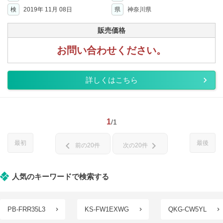
検
2019年 11月 08日
県
神奈川県
販売価格
お問い合わせください。
詳しくはこちら
1
/1
最初
最後
chevron_left
chevron_right
前の20件
次の20件
人気のキーワードで検索する
PB-FRR35L3
KS-FW1EXWG
QKG-CW5YL