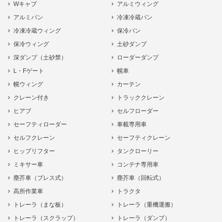
Wキャブ
アルミウィング
アルミバン
冷凍冷蔵バン
冷凍冷蔵ウィング
保冷バン
保冷ウィング
土砂ダンプ
深ダンプ（土砂禁）
ローダーダンプ
L・Fゲート
幌車
幌ウィング
カーテン
クレーン付き
トラッククレーン
ヒアブ
セルフローダー
セーフティローダー
車載専用車
セルフクレーン
セーフティクレーン
ヒップリフター
タンクローリー
ミキサー車
コンテナ専用車
塵芥車（プレス式）
塵芥車（回転式）
高所作業車
トラクタ
トレーラ（まな板）
トレーラ（重機運搬）
トレーラ（スクラップ）
トレーラ（ダンプ）