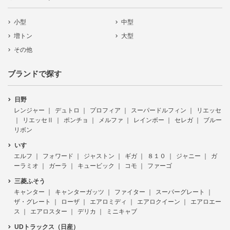
小型
中型
増トン
大型
その他
ブランドで探す
日野
レンジャー
デュトロ
プロフィア
スーパードルフィン
リエッセ
リエッセⅡ
ポンチョ
メルファ
レインボー
セレガ
ブルー
リボン
いすゞ
エルフ
フォワード
ジャストン
ギガ
８１０
ジャニー
ガ
ーラミオ
ガーラ
キュービック
コモ
ファーゴ
三菱ふそう
キャンター
キャンターガッツ
ファイター
スーパーグレート
ザ・グレート
ローザ
エアロミディ
エアロクイーン
エアロエー
ス
エアロスター
デリカ
ミニキャブ
UDトラックス（日産）