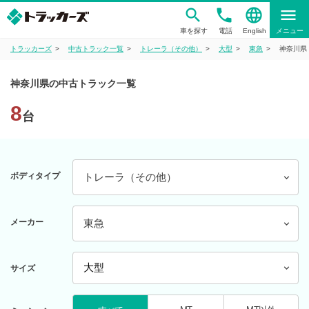
phone
language
menu
車を探す
電話
English
メニュー
トラッカーズ
中古トラック一覧
トレーラ（その他）
大型
東急
神奈川県
神奈川県の中古トラック一覧
8
台
ボディタイプ
トレーラ（その他）
メーカー
東急
サイズ