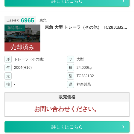
詳しくはこちら
6965
東急
出品番号
東急 大型 トレーラ（その他） TC28J1B2...
確認済み
売却済み
形
トレーラ（その他）
サ
大型
年
2004(H16)
積
24,000
kg
走
-
型
TC28J1B2
検
-
県
神奈川県
販売価格
お問い合わせください。
詳しくはこちら