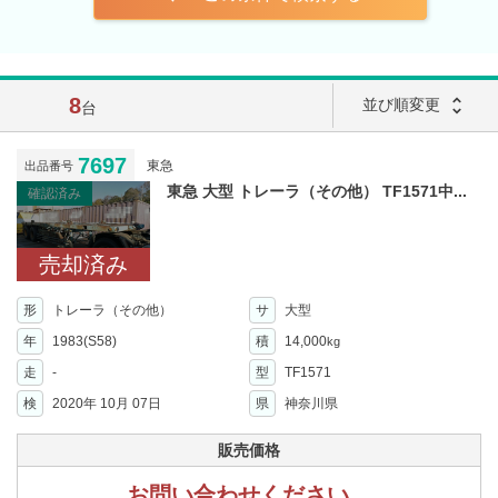
8
unfold_more
並び順変更
台
7697
東急
出品番号
東急 大型 トレーラ（その他） TF1571中...
確認済み
売却済み
形
トレーラ（その他）
サ
大型
年
1983(S58)
積
14,000
kg
走
-
型
TF1571
検
2020年 10月 07日
県
神奈川県
販売価格
お問い合わせください。