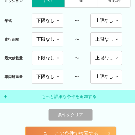
すべて
MT
MT以外
ミッション
〜
年式
〜
走行距離
〜
最大積載量
〜
車両総重量
もっと詳細な条件を追加する
条件をクリア
この条件で検索する
search