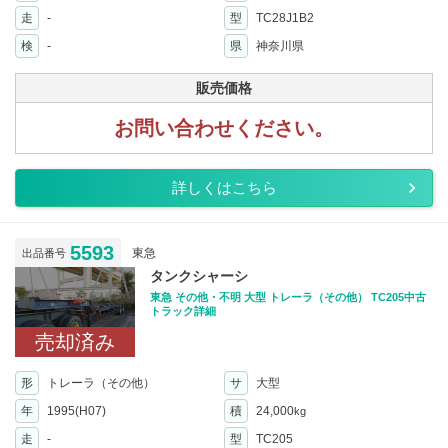
走
-
型
TC28J1B2
検
-
県
神奈川県
販売価格
お問い合わせください。
詳しくはこちら
5593
東急
出品番号
タンクシャーシ
東急 その他・不明 大型 トレーラ（その他） TC205中古
トラック詳細
売却済み
形
トレーラ（その他）
サ
大型
年
1995(H07)
積
24,000
kg
走
-
型
TC205