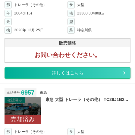
形
トレーラ（その他）
サ
大型
年
2004(H16)
積
23300[30480]
kg
走
-
型
検
2020年 12月 25日
県
神奈川県
販売価格
お問い合わせください。
詳しくはこちら
6957
東急
出品番号
東急 大型 トレーラ（その他） TC28J1B2...
確認済み
売却済み
形
トレーラ（その他）
サ
大型