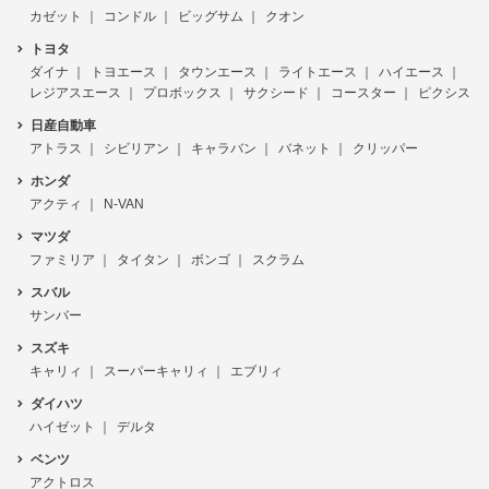
カゼット
コンドル
ビッグサム
クオン
トヨタ
ダイナ
トヨエース
タウンエース
ライトエース
ハイエース
レジアスエース
プロボックス
サクシード
コースター
ピクシス
日産自動車
アトラス
シビリアン
キャラバン
バネット
クリッパー
ホンダ
アクティ
N-VAN
マツダ
ファミリア
タイタン
ボンゴ
スクラム
スバル
サンバー
スズキ
キャリィ
スーパーキャリィ
エブリィ
ダイハツ
ハイゼット
デルタ
ベンツ
アクトロス