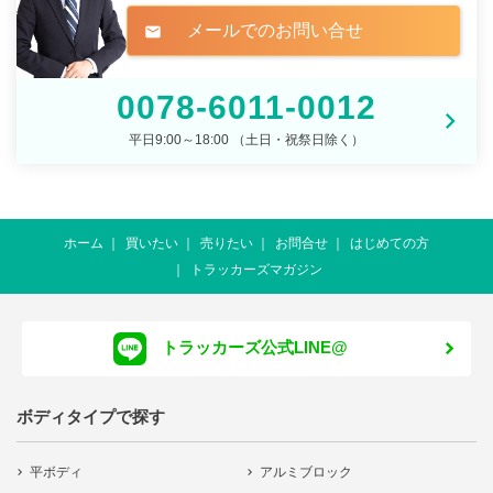
メールでのお問い合せ
mail
0078-6011-0012
平日9:00～18:00 （土日・祝祭日除く）
ホーム
買いたい
売りたい
お問合せ
はじめての方
トラッカーズマガジン
トラッカーズ公式LINE@
ボディタイプで探す
平ボディ
アルミブロック