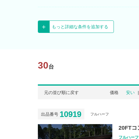
もっと詳細な条件を追加する
30
台
元の並び順に戻す
価格
安い
10919
出品番号
フルハーフ
20FT
フルハーフ 