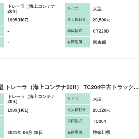
トレーラ（海上コンテナ
大型
サ
イズ
20ft）
1995(H07)
20,500
最大
積
載量
kg
-
CT220D
車両
型
式
-
東京都
在庫場所
型 トレーラ（海上コンテナ20ft） TC204中古トラック...
トレーラ（海上コンテナ
大型
サ
イズ
20ft）
1989(H01)
20,320
最大
積
載量
kg
-
TC204
車両
型
式
2021年 06月 28日
神奈川県
在庫場所