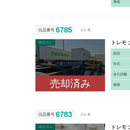
車
検
6785
出品番号
トレモ
トレモ 
確認済み
形
状
年
式
走
行距離
売却済み
車
検
6783
出品番号
トレモ
トレモ 
確認済み