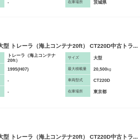
-
茨城県
在庫場所
大型 トレーラ（海上コンテナ20ft） CT220D中古トラ...
トレーラ（海上コンテナ
大型
サ
イズ
20ft）
1995(H07)
20,500
最大
積
載量
kg
-
CT220D
車両
型
式
-
東京都
在庫場所
大型 トレーラ（海上コンテナ20ft） CT220D中古トラ...