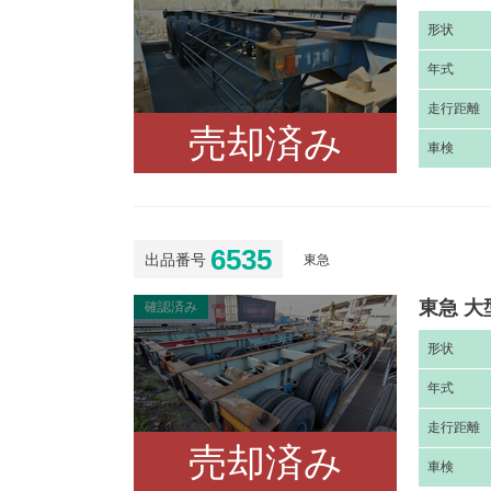
形
状
年
式
走
行距離
売却済み
車
検
6535
出品番号
東急
東急 大
確認済み
形
状
年
式
走
行距離
売却済み
車
検