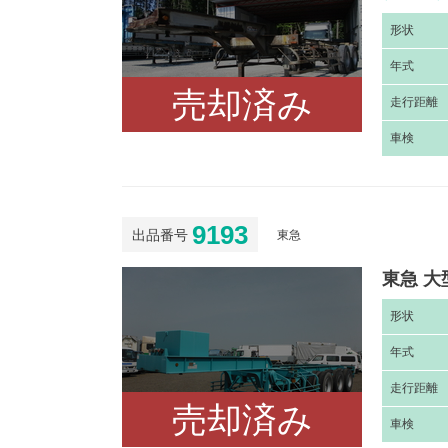
形
状
年
式
売却済み
走
行距離
車
検
9193
出品番号
東急
東急 大
形
状
年
式
走
行距離
売却済み
車
検