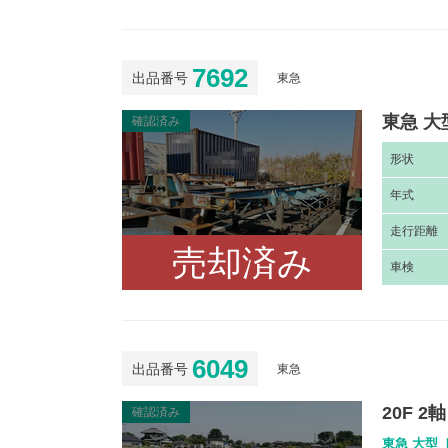
7692
出品番号
東急
東急 大
確認済み
形
状
年
式
走
行距離
売却済み
車
検
6049
出品番号
東急
20F 
確認済み
東急 大型 