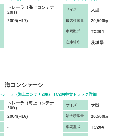
トレーラ（海上コンテナ
大型
サ
イズ
20ft）
2005(H17)
20,500
最大
積
載量
kg
-
TC204
車両
型
式
-
茨城県
在庫場所
2軸 海コンシャーシ
トレーラ（海上コンテナ20ft） TC204中古トラック詳細
トレーラ（海上コンテナ
大型
サ
イズ
20ft）
2004(H16)
20,500
最大
積
載量
kg
-
TC204
車両
型
式