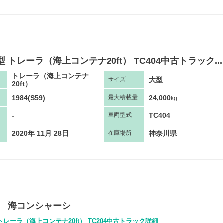
型 トレーラ（海上コンテナ20ft） TC404中古トラック...
トレーラ（海上コンテナ
大型
サ
イズ
20ft）
1984(S59)
24,000
最大
積
載量
kg
-
TC404
車両
型
式
2020年 11月 28日
神奈川県
在庫場所
2軸 海コンシャーシ
トレーラ（海上コンテナ20ft） TC204中古トラック詳細