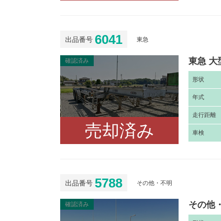
6041
出品番号
東急
東急 大
確認済み
形
状
年
式
走
行距離
売却済み
車
検
5788
出品番号
その他・不明
その他・
確認済み