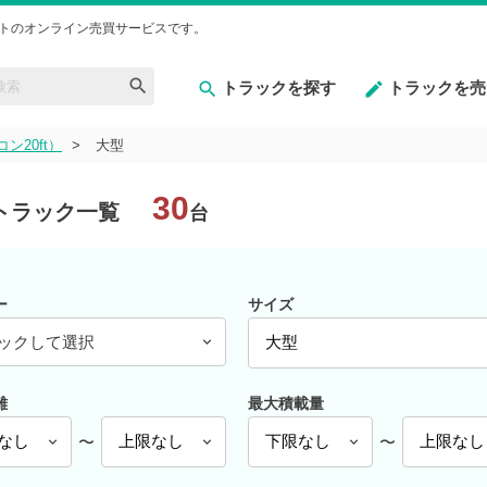
トのオンライン売買サービスです。
トラックを探す
トラックを売
ン20ft）
大型
30
古トラック一覧
台
ー
サイズ
ックして選択
離
最大積載量
〜
〜