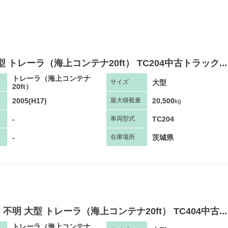
型 トレーラ（海上コンテナ20ft） TC204中古トラック...
トレーラ（海上コンテナ
大型
サ
イズ
20ft）
2005(H17)
20,500
最大
積
載量
kg
-
TC204
車両
型
式
-
茨城県
在庫場所
不明 大型 トレーラ（海上コンテナ20ft） TC404中古...
トレーラ（海上コンテナ