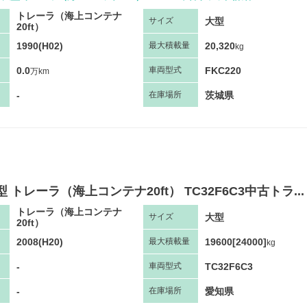
トレーラ（海上コンテナ
大型
サ
イズ
20ft）
1990(H02)
20,320
最大
積
載量
kg
0.0
FKC220
車両
型
式
万km
-
茨城県
在庫場所
型 トレーラ（海上コンテナ20ft） TC32F6C3中古トラ...
トレーラ（海上コンテナ
大型
サ
イズ
20ft）
2008(H20)
19600[24000]
最大
積
載量
kg
-
TC32F6C3
車両
型
式
-
愛知県
在庫場所