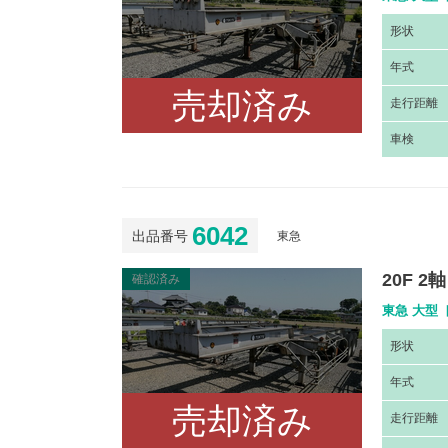
形
状
年
式
売却済み
走
行距離
車
検
6042
出品番号
東急
20F 
確認済み
東急 大型 
形
状
年
式
売却済み
走
行距離