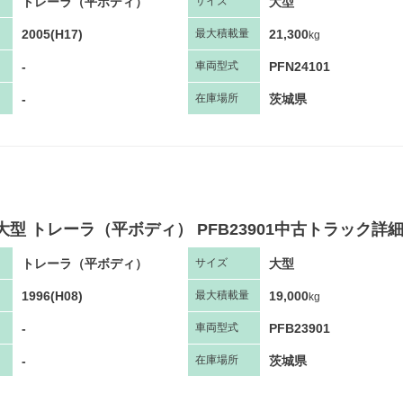
トレーラ（平ボディ）
大型
サ
イズ
2005(H17)
21,300
最大
積
載量
kg
-
PFN24101
車両
型
式
-
茨城県
在庫場所
大型 トレーラ（平ボディ） PFB23901中古トラック詳
トレーラ（平ボディ）
大型
サ
イズ
1996(H08)
19,000
最大
積
載量
kg
-
PFB23901
車両
型
式
-
茨城県
在庫場所