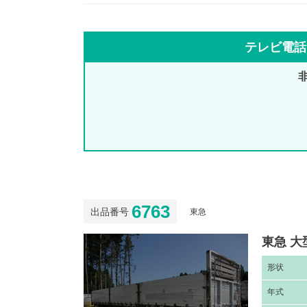
テレビ電話
6763
出品番号
東急
東急 大
形
状
年
式