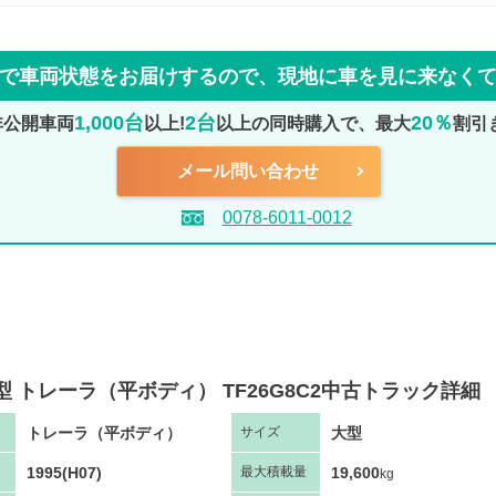
で車両状態をお届けするので、
現地に車を見に来なく
1,000台
2台
20％
非公開車両
以上!
以上の同時購入で、最大
割引
メール問い合わせ
0078-6011-0012
型 トレーラ（平ボディ） TF26G8C2中古トラック詳細
トレーラ（平ボディ）
大型
サ
イズ
1995(H07)
19,600
最大
積
載量
kg