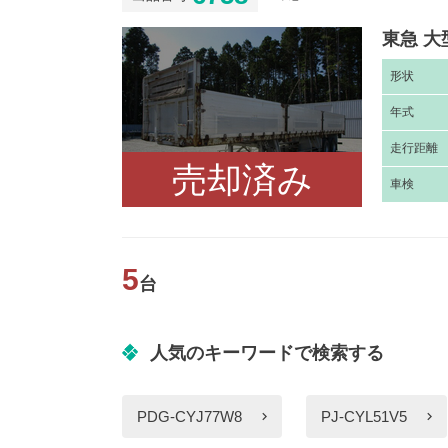
東急 大
形
状
年
式
走
行距離
売却済み
車
検
5
台
人気のキーワードで検索する
PDG-CYJ77W8
PJ-CYL51V5