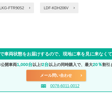
LKG-FTR90S2
LDF-KDH206V
で車両状態をお届けするので、
現地に車を見に来なく
1,000台
2台
20％
非公開車両
以上!
以上の同時購入で、最大
割引
メール問い合わせ
0078-6011-0012