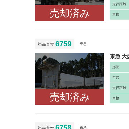
走
行距離
売却済み
車
検
6759
出品番号
東急
東急 大
形
状
年
式
走
行距離
売却済み
車
検
6758
出品番号
東急