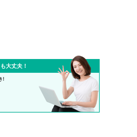
ても大丈夫！
き!