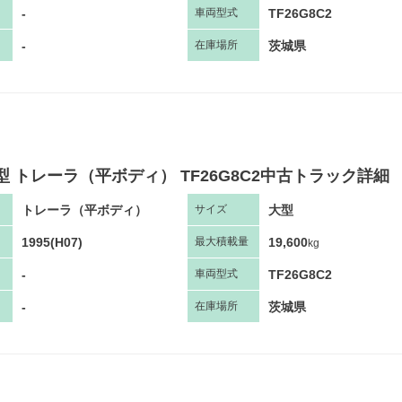
-
TF26G8C2
車両
型
式
-
茨城県
在庫場所
型 トレーラ（平ボディ） TF26G8C2中古トラック詳細
トレーラ（平ボディ）
大型
サ
イズ
1995(H07)
19,600
最大
積
載量
kg
-
TF26G8C2
車両
型
式
-
茨城県
在庫場所