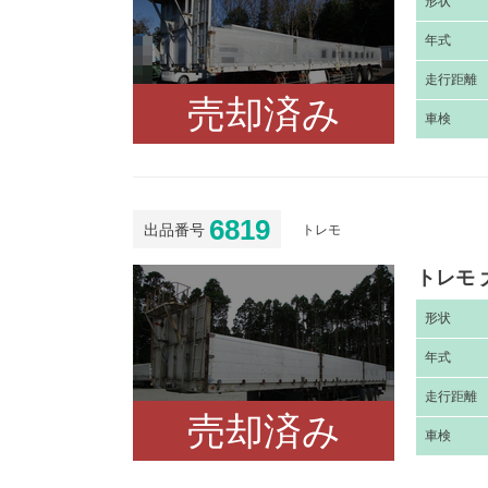
形
状
年
式
走
行距離
売却済み
車
検
6819
出品番号
トレモ
トレモ 
形
状
年
式
走
行距離
売却済み
車
検