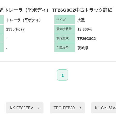
型 トレーラ（平ボディ） TF26G8C2中古トラック詳細
トレーラ（平ボディ）
大型
サ
イズ
1995(H07)
19,600
最大
積
載量
kg
-
TF26G8C2
車両
型
式
-
茨城県
在庫場所
1
KK-FE82EEV
TPG-FEB80
KL-CYL51