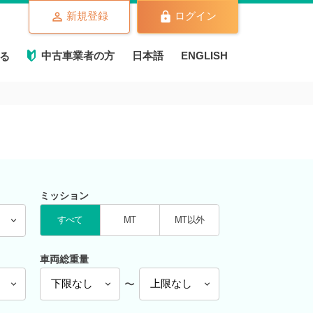
新規登録
ログイン
中古車業者の方
日本語
ENGLISH
る
ミッション
すべて
MT
MT以外
車両総重量
〜