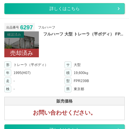
詳しくはこちら
6297
フルハーフ
出品番号
フルハーフ 大型 トレーラ（平ボディ） FP...
確認済み
売却済み
形
トレーラ（平ボディ）
サ
大型
年
1995(H07)
積
19,600
kg
走
-
型
FPR239B
検
-
県
東京都
販売価格
お問い合わせください。