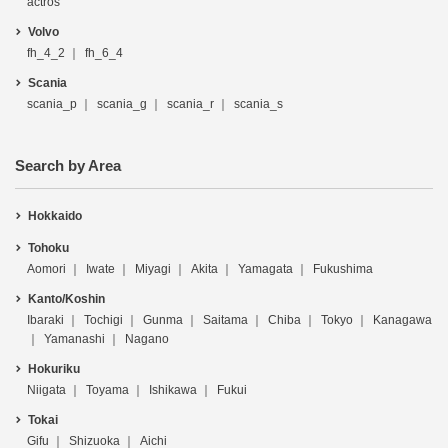
actros
Volvo
fh_4_2
fh_6_4
Scania
scania_p
scania_g
scania_r
scania_s
Search by Area
Hokkaido
Tohoku
Aomori
Iwate
Miyagi
Akita
Yamagata
Fukushima
Kanto/Koshin
Ibaraki
Tochigi
Gunma
Saitama
Chiba
Tokyo
Kanagawa
Yamanashi
Nagano
Hokuriku
Niigata
Toyama
Ishikawa
Fukui
Tokai
Gifu
Shizuoka
Aichi