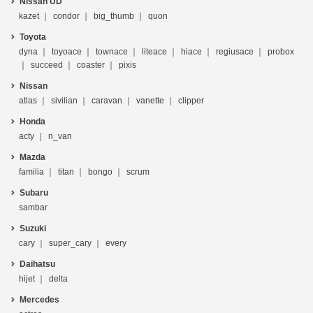
Nissan UD
kazet
condor
big_thumb
quon
Toyota
dyna
toyoace
townace
liteace
hiace
regiusace
probox
succeed
coaster
pixis
Nissan
atlas
sivilian
caravan
vanette
clipper
Honda
acty
n_van
Mazda
familia
titan
bongo
scrum
Subaru
sambar
Suzuki
cary
super_cary
every
Daihatsu
hijet
delta
Mercedes