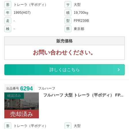
形
トレーラ（平ボディ）
サ
大型
年
1995(H07)
積
19,700
kg
走
-
型
FPR239B
検
-
県
東京都
販売価格
お問い合わせください。
詳しくはこちら
6294
フルハーフ
出品番号
フルハーフ 大型 トレーラ（平ボディ） FP...
確認済み
売却済み
形
トレーラ（平ボディ）
サ
大型