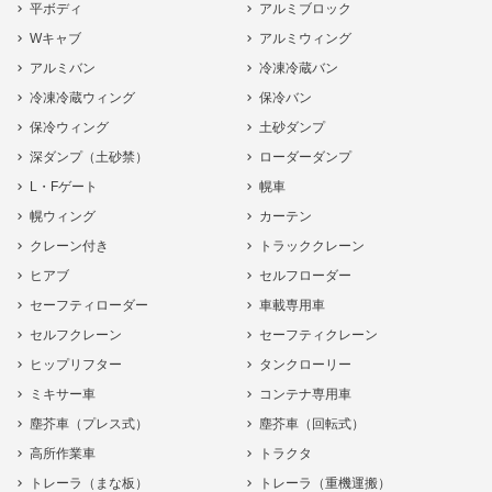
平ボディ
アルミブロック
Wキャブ
アルミウィング
アルミバン
冷凍冷蔵バン
冷凍冷蔵ウィング
保冷バン
保冷ウィング
土砂ダンプ
深ダンプ（土砂禁）
ローダーダンプ
L・Fゲート
幌車
幌ウィング
カーテン
クレーン付き
トラッククレーン
ヒアブ
セルフローダー
セーフティローダー
車載専用車
セルフクレーン
セーフティクレーン
ヒップリフター
タンクローリー
ミキサー車
コンテナ専用車
塵芥車（プレス式）
塵芥車（回転式）
高所作業車
トラクタ
トレーラ（まな板）
トレーラ（重機運搬）