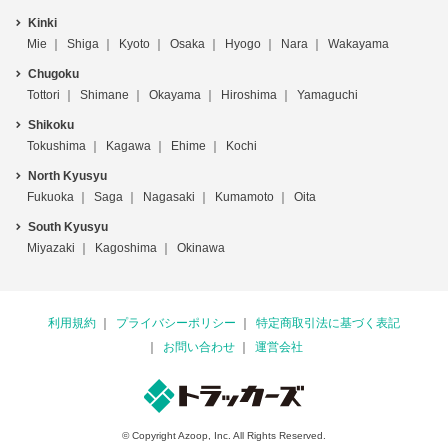
Kinki
Mie
Shiga
Kyoto
Osaka
Hyogo
Nara
Wakayama
Chugoku
Tottori
Shimane
Okayama
Hiroshima
Yamaguchi
Shikoku
Tokushima
Kagawa
Ehime
Kochi
North Kyusyu
Fukuoka
Saga
Nagasaki
Kumamoto
Oita
South Kyusyu
Miyazaki
Kagoshima
Okinawa
利用規約
プライバシーポリシー
特定商取引法に基づく表記
お問い合わせ
運営会社
© Copyright Azoop, Inc. All Rights Reserved.