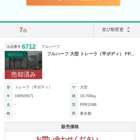
7
unfold_more
並び順変更
台
6712
フルハーフ
出品番号
フルハーフ 大型 トレーラ（平ボディ） FP...
確認済み
売却済み
形
トレーラ（平ボディ）
サ
大型
年
1995(H07)
積
19,700
kg
走
-
型
FPR239B
検
-
県
東京都
販売価格
お問い合わせください。