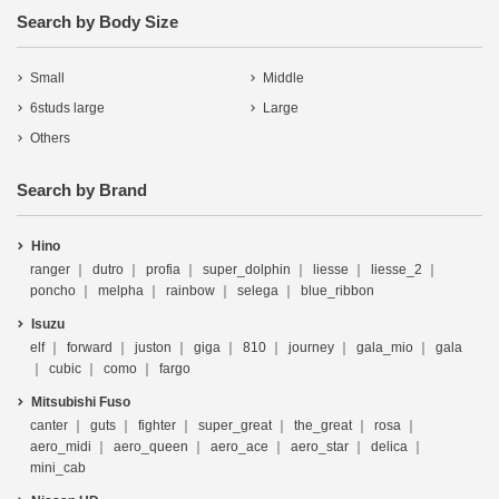
Search by Body Size
Small
Middle
6studs large
Large
Others
Search by Brand
Hino
ranger
dutro
profia
super_dolphin
liesse
liesse_2
poncho
melpha
rainbow
selega
blue_ribbon
Isuzu
elf
forward
juston
giga
810
journey
gala_mio
gala
cubic
como
fargo
Mitsubishi Fuso
canter
guts
fighter
super_great
the_great
rosa
aero_midi
aero_queen
aero_ace
aero_star
delica
mini_cab