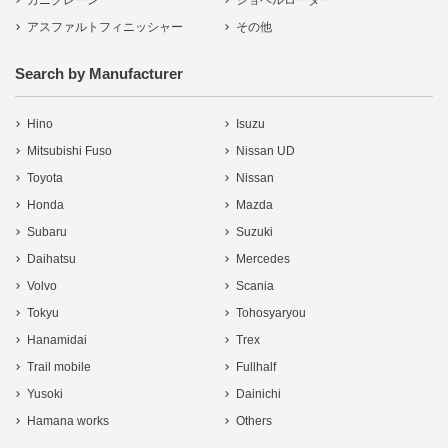
カニクレーン
ショベルローダー
アスファルトフィニッシャー
その他
Search by Manufacturer
Hino
Isuzu
Mitsubishi Fuso
Nissan UD
Toyota
Nissan
Honda
Mazda
Subaru
Suzuki
Daihatsu
Mercedes
Volvo
Scania
Tokyu
Tohosyaryou
Hanamidai
Trex
Trail mobile
Fullhalf
Yusoki
Dainichi
Hamana works
Others