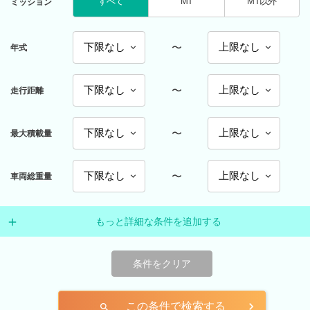
すべて
MT
MT以外
ミッション
〜
年式
〜
走行距離
〜
最大積載量
〜
車両総重量
もっと詳細な条件を追加する
条件をクリア
この条件で検索する
search