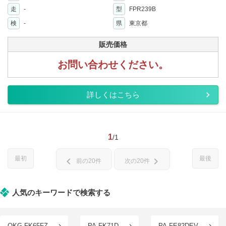
走
-
型
FPR239B
検
-
県
東京都
販売価格
お問い合わせください。
詳しくはこちら
1
/1
最初
最後
chevron_left
chevron_right
前の20件
次の20件
人気のキーワードで検索する
QKG-FK65FZ
PA-FK71D
PA-FE82DEV