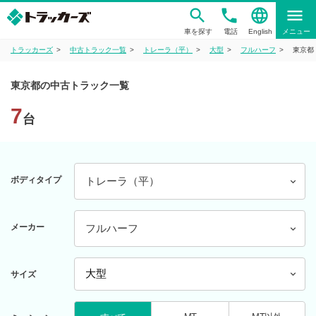
phone
language
menu
車を探す
電話
English
メニュー
トラッカーズ
中古トラック一覧
トレーラ（平）
大型
フルハーフ
東京都
東京都の中古トラック一覧
7
台
ボディタイプ
トレーラ（平）
メーカー
フルハーフ
サイズ