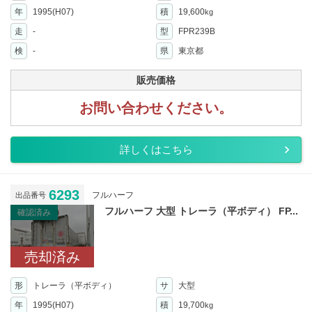
年
1995(H07)
積
19,600
kg
走
-
型
FPR239B
検
-
県
東京都
販売価格
お問い合わせください。
詳しくはこちら
6293
フルハーフ
出品番号
フルハーフ 大型 トレーラ（平ボディ） FP...
確認済み
売却済み
形
トレーラ（平ボディ）
サ
大型
年
1995(H07)
積
19,700
kg