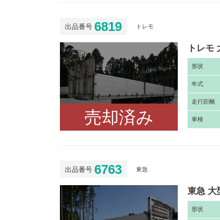
6819
出品番号
トレモ
トレモ 
形
状
年
式
走
行距離
売却済み
車
検
6763
出品番号
東急
東急 大
形
状