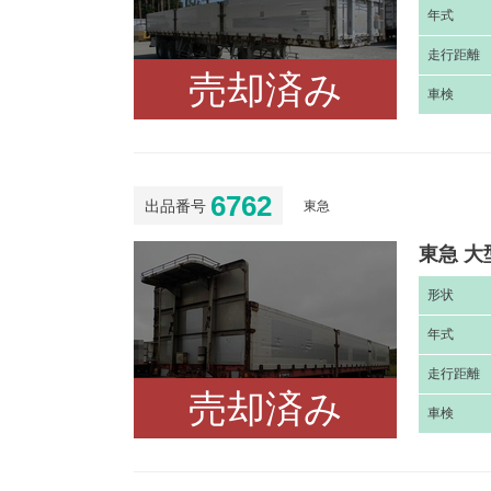
年
式
走
行距離
売却済み
車
検
6762
出品番号
東急
東急 大
形
状
年
式
走
行距離
売却済み
車
検