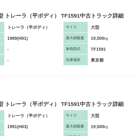
型 トレーラ（平ボディ） TF1591中古トラック詳細
トレーラ（平ボディ）
大型
サ
イズ
1989(H01)
19,500
最大
積
載量
kg
-
TF1591
車両
型
式
-
東京都
在庫場所
型 トレーラ（平ボディ） TF1591中古トラック詳細
トレーラ（平ボディ）
大型
サ
イズ
1991(H03)
19,500
最大
積
載量
kg