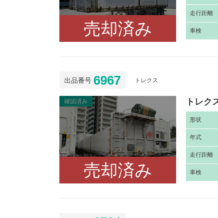
走
行距離
売却済み
車
検
6967
出品番号
トレクス
トレクス
確認済み
形
状
年
式
走
行距離
売却済み
車
検