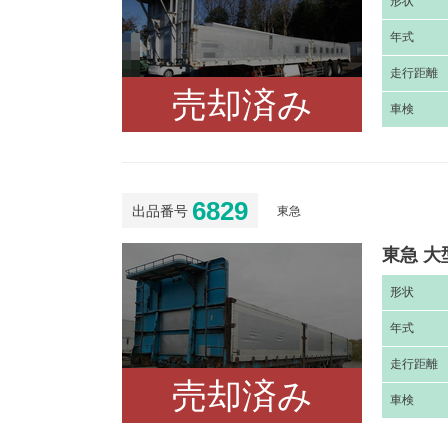
形
状
年
式
走
行距離
売却済み
車
検
6829
出品番号
東急
東急 大
形
状
年
式
走
行距離
売却済み
車
検