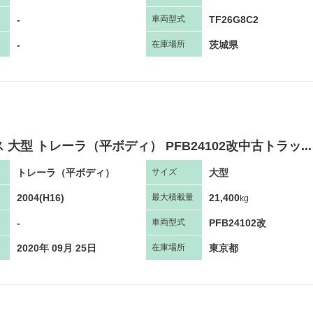
-
TF26G8C2
車両
型
式
-
茨城県
在庫場所
 大型 トレーラ（平ボディ） PFB24102改中古トラッ...
トレーラ（平ボディ）
大型
サ
イズ
2004(H16)
21,400
最大
積
載量
kg
-
PFB24102改
車両
型
式
2020年 09月 25日
東京都
在庫場所