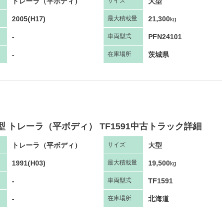
トレーラ（平ボディ）
大型
サ
イズ
2005(H17)
21,300
最大
積
載量
kg
-
PFN24101
車両
型
式
-
茨城県
在庫場所
型 トレーラ（平ボディ） TF1591中古トラック詳細
トレーラ（平ボディ）
大型
サ
イズ
1991(H03)
19,500
最大
積
載量
kg
-
TF1591
車両
型
式
-
北海道
在庫場所