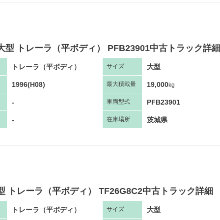
大型 トレーラ（平ボディ） PFB23901中古トラック詳
トレーラ（平ボディ）
大型
サ
イズ
1996(H08)
19,000
最大
積
載量
kg
-
PFB23901
車両
型
式
-
茨城県
在庫場所
型 トレーラ（平ボディ） TF26G8C2中古トラック詳細
トレーラ（平ボディ）
大型
サ
イズ