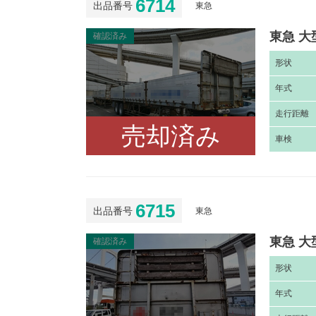
6714
出品番号
東急
東急 大
確認済み
形
状
年
式
走
行距離
売却済み
車
検
6715
出品番号
東急
東急 大
確認済み
形
状
年
式