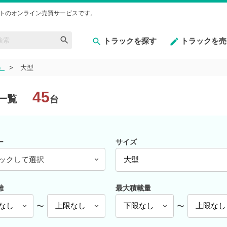
トのオンライン売買サービスです。
トラックを探す
トラックを売
）
大型
45
一覧
台
ー
サイズ
ックして選択
離
最大積載量
〜
〜