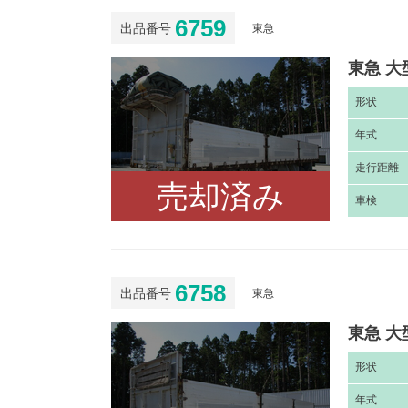
6759
出品番号
東急
東急 大
形
状
年
式
走
行距離
売却済み
車
検
6758
出品番号
東急
東急 大
形
状
年
式