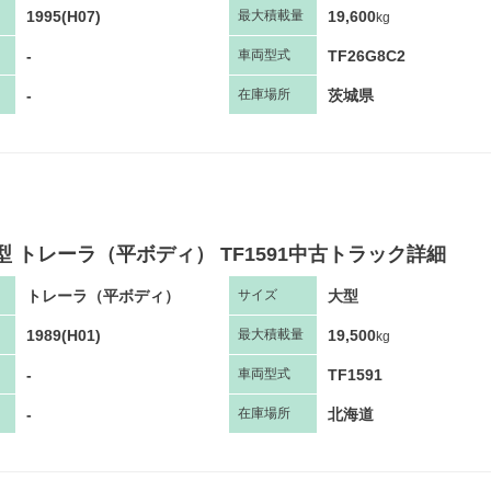
1995(H07)
19,600
最大
積
載量
kg
-
TF26G8C2
車両
型
式
-
茨城県
在庫場所
型 トレーラ（平ボディ） TF1591中古トラック詳細
トレーラ（平ボディ）
大型
サ
イズ
1989(H01)
19,500
最大
積
載量
kg
-
TF1591
車両
型
式
-
北海道
在庫場所