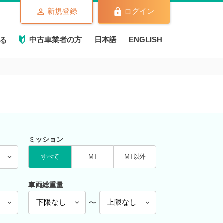
新規登録
ログイン
中古車業者の方
日本語
ENGLISH
る
ミッション
すべて
MT
MT以外
車両総重量
〜