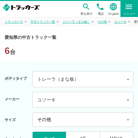
phone
language
menu
車を探す
電話
English
メニュー
トラッカーズ
中古トラック一覧
トレーラ（まな板）
その他
ユソーキ
愛
愛知県の中古トラック一覧
6
台
ボディタイプ
トレーラ（まな板）
メーカー
ユソーキ
サイズ