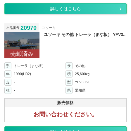
詳しくはこちら
20970
ユソーキ
出品番号
ユソーキ その他 トレーラ（まな板） YFV3...
売却済み
形
トレーラ（まな板）
サ
その他
年
1990(H02)
積
25,600
kg
走
-
型
YFV3051
検
-
県
愛知県
販売価格
お問い合わせください。