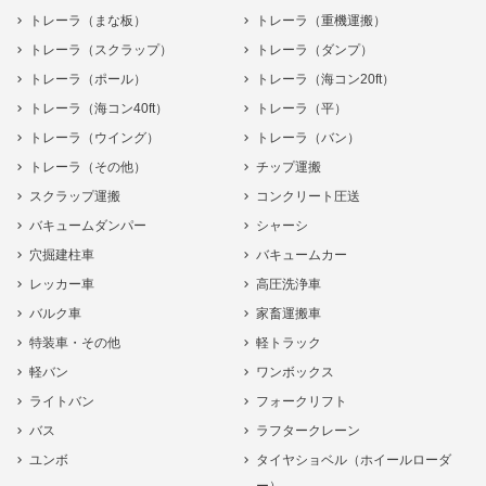
トレーラ（まな板）
トレーラ（重機運搬）
トレーラ（スクラップ）
トレーラ（ダンプ）
トレーラ（ポール）
トレーラ（海コン20ft）
トレーラ（海コン40ft）
トレーラ（平）
トレーラ（ウイング）
トレーラ（バン）
トレーラ（その他）
チップ運搬
スクラップ運搬
コンクリート圧送
バキュームダンパー
シャーシ
穴掘建柱車
バキュームカー
レッカー車
高圧洗浄車
バルク車
家畜運搬車
特装車・その他
軽トラック
軽バン
ワンボックス
ライトバン
フォークリフト
バス
ラフタークレーン
ユンボ
タイヤショベル（ホイールローダ