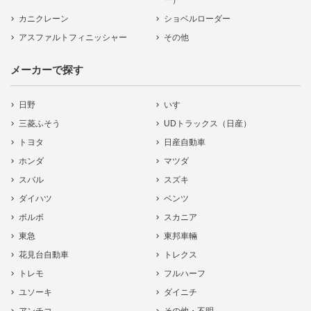
ー）
カニクレーン
ショベルローダー
アスファルトフィニッシャー
その他
メーカーで探す
日野
いすゞ
三菱ふそう
UDトラックス（日産）
トヨタ
日産自動車
ホンダ
マツダ
スバル
スズキ
ダイハツ
ベンツ
ボルボ
スカニア
東急
東邦車輛
花見台自動車
トレクス
トレモ
フルハーフ
ユソーキ
ダイニチ