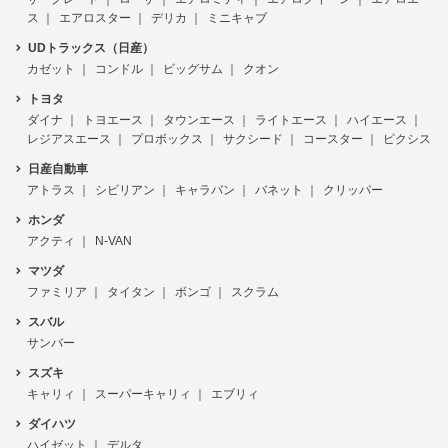
ス
エアロスター
デリカ
ミニキャブ
UDトラックス（日産）
カゼット
コンドル
ビッグサム
クオン
トヨタ
ダイナ
トヨエース
タウンエース
ライトエース
ハイエース
レジアスエース
プロボックス
サクシード
コースター
ピクシス
日産自動車
アトラス
シビリアン
キャラバン
バネット
クリッパー
ホンダ
アクティ
N-VAN
マツダ
ファミリア
タイタン
ボンゴ
スクラム
スバル
サンバー
スズキ
キャリィ
スーパーキャリィ
エブリィ
ダイハツ
ハイゼット
デルタ