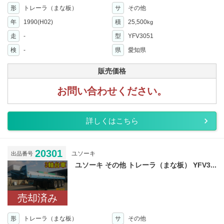
形
トレーラ（まな板）
サ
その他
年
1990(H02)
積
25,500
kg
走
-
型
YFV3051
検
-
県
愛知県
販売価格
お問い合わせください。
詳しくはこちら
20301
ユソーキ
出品番号
ユソーキ その他 トレーラ（まな板） YFV3...
売却済み
形
トレーラ（まな板）
サ
その他