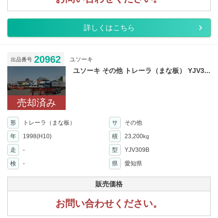
詳しくはこちら
20962
ユソーキ
出品番号
ユソーキ その他 トレーラ（まな板） YJV3...
売却済み
形
トレーラ（まな板）
サ
その他
年
1998(H10)
積
23,200
kg
走
-
型
YJV309B
検
-
県
愛知県
販売価格
お問い合わせください。