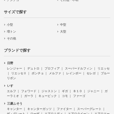
アンチコ
その他・不明
サイズで探す
小型
中型
増トン
大型
その他
ブランドで探す
日野
レンジャー
デュトロ
プロフィア
スーパードルフィン
リエッセ
リエッセⅡ
ポンチョ
メルファ
レインボー
セレガ
ブルー
リボン
いすゞ
エルフ
フォワード
ジャストン
ギガ
８１０
ジャニー
ガ
ーラミオ
ガーラ
キュービック
コモ
ファーゴ
三菱ふそう
キャンター
キャンターガッツ
ファイター
スーパーグレート
ザ・グレート
ローザ
エアロミディ
エアロクイーン
エアロエー