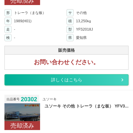
売却済み
形
トレーラ（まな板）
サ
その他
年
1989(H01)
積
13,250
kg
走
-
型
YFS2018J
検
-
県
愛知県
販売価格
お問い合わせください。
詳しくはこちら
20302
ユソーキ
出品番号
ユソーキ その他 トレーラ（まな板） YFV3...
売却済み