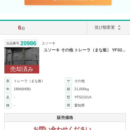
6
unfold_more
並び順変更
台
20986
ユソーキ
出品番号
ユソーキ その他 トレーラ（まな板） YFS2...
売却済み
形
トレーラ（まな板）
サ
その他
年
1994(H06)
積
21,000
kg
走
-
型
YFS2101A
検
-
県
愛知県
販売価格
お問い合わせください。