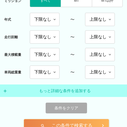
すべて
MT
MT以外
ミッション
〜
年式
〜
走行距離
〜
最大積載量
〜
車両総重量
もっと詳細な条件を追加する
条件をクリア
この条件で検索する
search