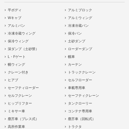
平ボディ
アルミブロック
Wキャブ
アルミウィング
アルミバン
冷凍冷蔵バン
冷凍冷蔵ウィング
保冷バン
保冷ウィング
土砂ダンプ
深ダンプ（土砂禁）
ローダーダンプ
L・Fゲート
幌車
幌ウィング
カーテン
クレーン付き
トラッククレーン
ヒアブ
セルフローダー
セーフティローダー
車載専用車
セルフクレーン
セーフティクレーン
ヒップリフター
タンクローリー
ミキサー車
コンテナ専用車
塵芥車（プレス式）
塵芥車（回転式）
高所作業車
トラクタ