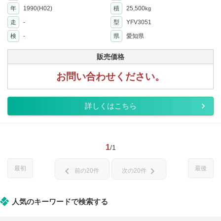
年
1990(H02)
積
25,500
kg
走
-
型
YFV3051
検
-
県
愛知県
販売価格
お問い合わせください。
詳しくはこちら
1
/1
最初
最後
chevron_left
chevron_right
前の20件
次の20件
人気のキーワードで検索する