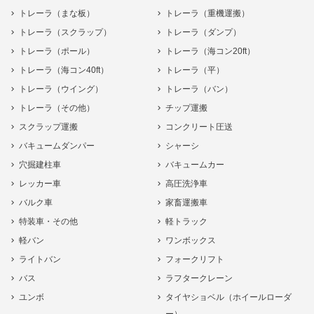
トレーラ（まな板）
トレーラ（重機運搬）
トレーラ（スクラップ）
トレーラ（ダンプ）
トレーラ（ポール）
トレーラ（海コン20ft）
トレーラ（海コン40ft）
トレーラ（平）
トレーラ（ウイング）
トレーラ（バン）
トレーラ（その他）
チップ運搬
スクラップ運搬
コンクリート圧送
バキュームダンパー
シャーシ
穴掘建柱車
バキュームカー
レッカー車
高圧洗浄車
バルク車
家畜運搬車
特装車・その他
軽トラック
軽バン
ワンボックス
ライトバン
フォークリフト
バス
ラフタークレーン
ユンボ
タイヤショベル（ホイールローダ