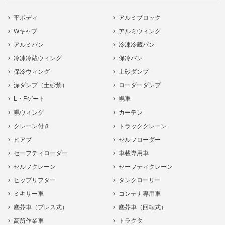
平ボディ
アルミブロック
Wキャブ
アルミウィング
アルミバン
冷凍冷蔵バン
冷凍冷蔵ウィング
保冷バン
保冷ウィング
土砂ダンプ
深ダンプ（土砂禁）
ローダーダンプ
L・Fゲート
幌車
幌ウィング
カーテン
クレーン付き
トラッククレーン
ヒアブ
セルフローダー
セーフティローダー
車載専用車
セルフクレーン
セーフティクレーン
ヒップリフター
タンクローリー
ミキサー車
コンテナ専用車
塵芥車（プレス式）
塵芥車（回転式）
高所作業車
トラクタ