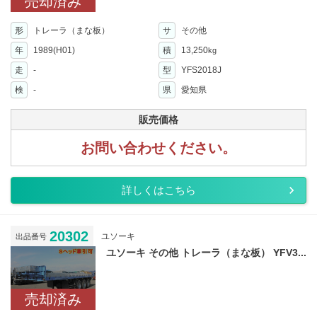
売却済み
形
トレーラ（まな板）
サ
その他
年
1989(H01)
積
13,250
kg
走
-
型
YFS2018J
検
-
県
愛知県
販売価格
お問い合わせください。
詳しくはこちら
20302
ユソーキ
出品番号
ユソーキ その他 トレーラ（まな板） YFV3...
売却済み