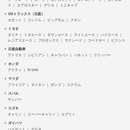
ス
エアロスター
デリカ
ミニキャブ
UDトラックス（日産）
カゼット
コンドル
ビッグサム
クオン
トヨタ
ダイナ
トヨエース
タウンエース
ライトエース
ハイエース
レジアスエース
プロボックス
サクシード
コースター
ピクシス
日産自動車
アトラス
シビリアン
キャラバン
バネット
クリッパー
ホンダ
アクティ
N-VAN
マツダ
ファミリア
タイタン
ボンゴ
スクラム
スバル
サンバー
スズキ
キャリィ
スーパーキャリィ
エブリィ
ダイハツ
ハイゼット
デルタ