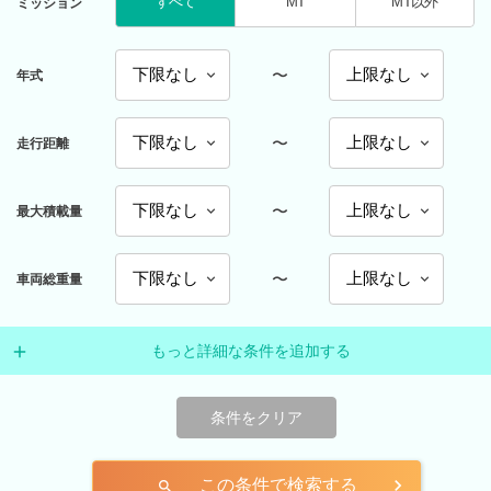
すべて
MT
MT以外
ミッション
〜
年式
〜
走行距離
〜
最大積載量
〜
車両総重量
もっと詳細な条件を追加する
条件をクリア
この条件で検索する
search