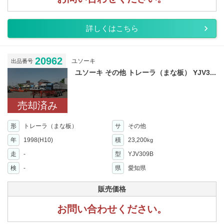
詳しくはこちら
20962
ユソーキ
出品番号
ユソーキ その他 トレーラ（まな板） YJV3...
売却済み
形
トレーラ（まな板）
サ
その他
年
1998(H10)
積
23,200
kg
走
-
型
YJV309B
検
-
県
愛知県
販売価格
お問い合わせください。