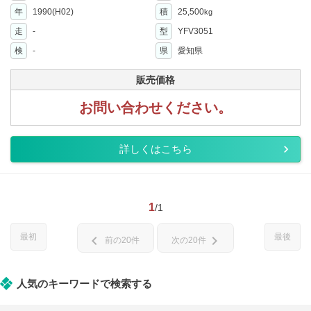
年
1990(H02)
積
25,500
kg
走
-
型
YFV3051
検
-
県
愛知県
販売価格
お問い合わせください。
詳しくはこちら
1
/1
最初
最後
chevron_left
chevron_right
前の20件
次の20件
人気のキーワードで検索する