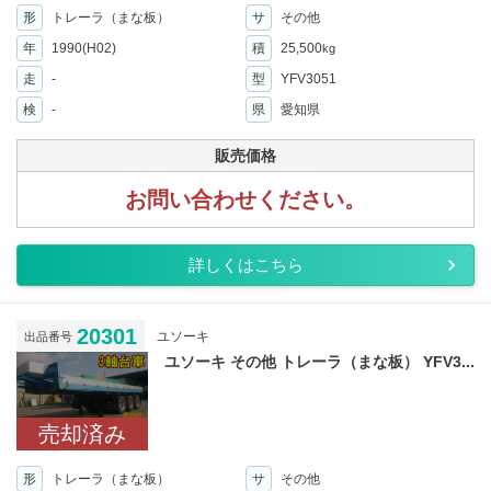
形
トレーラ（まな板）
サ
その他
年
1990(H02)
積
25,500
kg
走
-
型
YFV3051
検
-
県
愛知県
販売価格
お問い合わせください。
詳しくはこちら
20301
ユソーキ
出品番号
ユソーキ その他 トレーラ（まな板） YFV3...
売却済み
形
トレーラ（まな板）
サ
その他