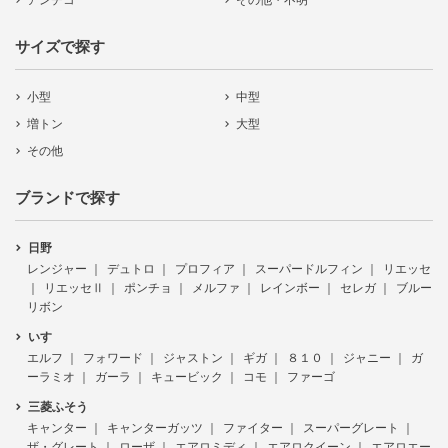
アンチコ
その他・不明
サイズで探す
小型
中型
増トン
大型
その他
ブランドで探す
日野
レンジャー
デュトロ
プロフィア
スーパードルフィン
リエッセ
リエッセⅡ
ポンチョ
メルファ
レインボー
セレガ
ブルー
リボン
いすゞ
エルフ
フォワード
ジャストン
ギガ
８１０
ジャニー
ガ
ーラミオ
ガーラ
キュービック
コモ
ファーゴ
三菱ふそう
キャンター
キャンターガッツ
ファイター
スーパーグレート
ザ・グレート
ローザ
エアロミディ
エアロクイーン
エアロエー