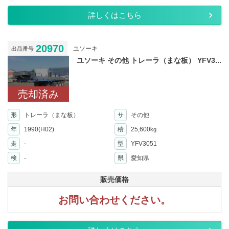
詳しくはこちら
20970
ユソーキ
出品番号
ユソーキ その他 トレーラ（まな板） YFV3...
売却済み
形
トレーラ（まな板）
サ
その他
年
1990(H02)
積
25,600
kg
走
-
型
YFV3051
検
-
県
愛知県
販売価格
お問い合わせください。