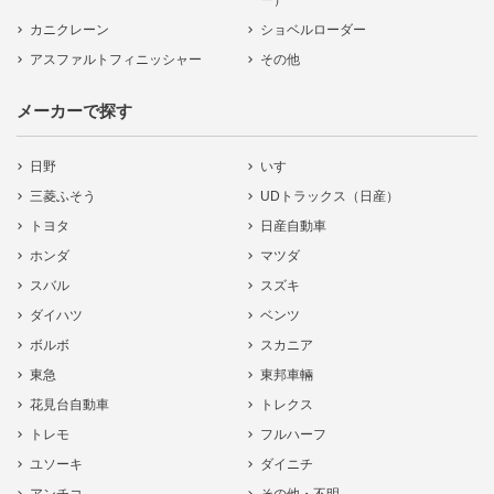
ー）
カニクレーン
ショベルローダー
アスファルトフィニッシャー
その他
メーカーで探す
日野
いすゞ
三菱ふそう
UDトラックス（日産）
トヨタ
日産自動車
ホンダ
マツダ
スバル
スズキ
ダイハツ
ベンツ
ボルボ
スカニア
東急
東邦車輛
花見台自動車
トレクス
トレモ
フルハーフ
ユソーキ
ダイニチ