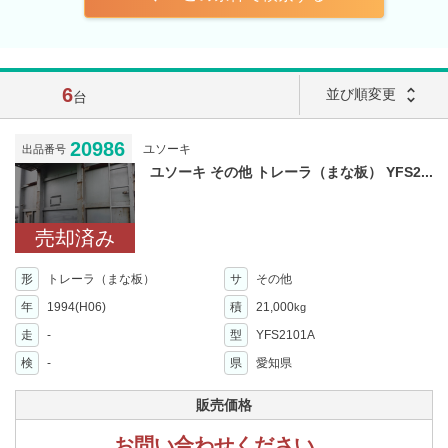
6
unfold_more
並び順変更
台
20986
ユソーキ
出品番号
ユソーキ その他 トレーラ（まな板） YFS2...
売却済み
形
トレーラ（まな板）
サ
その他
年
1994(H06)
積
21,000
kg
走
-
型
YFS2101A
検
-
県
愛知県
販売価格
お問い合わせください。