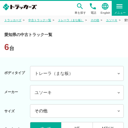
phone
language
menu
車を探す
電話
English
メニュー
トラッカーズ
中古トラック一覧
トレーラ（まな板）
その他
ユソーキ
愛
愛知県の中古トラック一覧
6
台
ボディタイプ
トレーラ（まな板）
メーカー
ユソーキ
サイズ