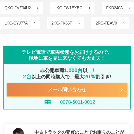
QKG-FVZ34U2
LKG-FW1EXBG
FKD240A
LKG-CYJ77A
2KG-FK65F
2RG-FEAV0
テレビ電話で車両状態をお届けするので、
現地に車を見に来なくても大丈夫！
1,000台
非公開車両
以上!
2台
20％
以上の同時購入で、最大
割引き!
メール問い合わせ
0078-6011-0012
中古トラックの売買のことでお困りのことが