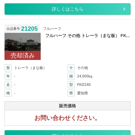
詳しくはこちら
21205
フルハーフ
出品番号
フルハーフ その他 トレーラ（まな板） FK...
売却済み
形
トレーラ（まな板）
サ
その他
年
-
積
24,000
kg
走
-
型
FKD240
検
-
県
愛知県
販売価格
お問い合わせください。