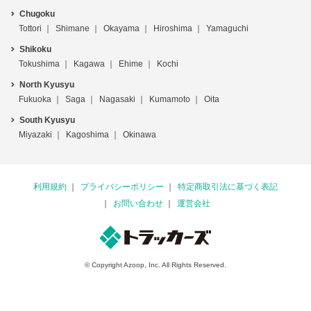
Chugoku
Tottori
Shimane
Okayama
Hiroshima
Yamaguchi
Shikoku
Tokushima
Kagawa
Ehime
Kochi
North Kyusyu
Fukuoka
Saga
Nagasaki
Kumamoto
Oita
South Kyusyu
Miyazaki
Kagoshima
Okinawa
利用規約
プライバシーポリシー
特定商取引法に基づく表記
お問い合わせ
運営会社
© Copyright Azoop, Inc. All Rights Reserved.