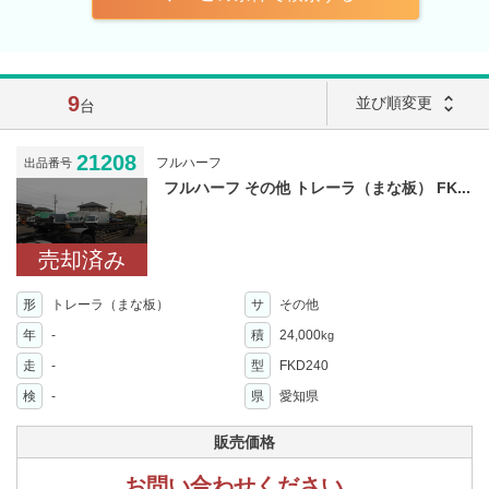
9
unfold_more
並び順変更
台
21208
フルハーフ
出品番号
フルハーフ その他 トレーラ（まな板） FK...
売却済み
形
トレーラ（まな板）
サ
その他
年
-
積
24,000
kg
走
-
型
FKD240
検
-
県
愛知県
販売価格
お問い合わせください。