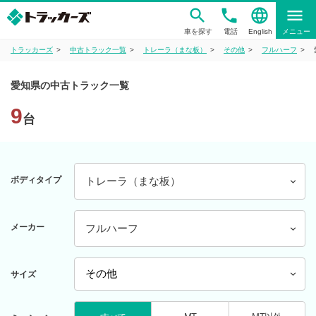
phone
language
menu
車を探す
電話
English
メニュー
トラッカーズ
中古トラック一覧
トレーラ（まな板）
その他
フルハーフ
愛知県の中古トラック一覧
9
台
ボディタイプ
トレーラ（まな板）
メーカー
フルハーフ
サイズ