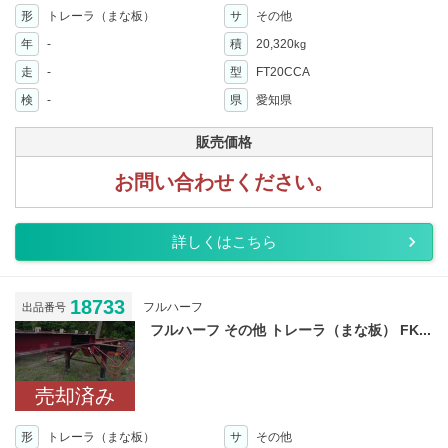
形
トレーラ（まな板）
サ
その他
年
-
積
20,320
kg
走
-
型
FT20CCA
検
-
県
愛知県
販売価格
お問い合わせください。
詳しくはこちら
18733
フルハーフ
出品番号
フルハーフ その他 トレーラ（まな板） FK...
売却済み
形
トレーラ（まな板）
サ
その他