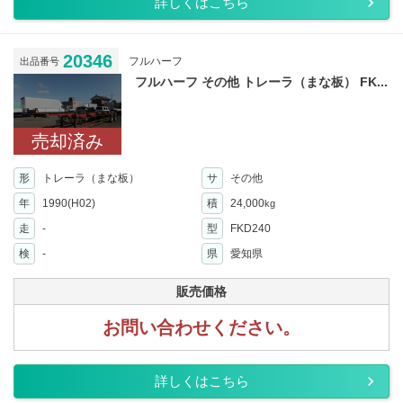
詳しくはこちら
20346
フルハーフ
出品番号
フルハーフ その他 トレーラ（まな板） FK...
売却済み
形
トレーラ（まな板）
サ
その他
年
1990(H02)
積
24,000
kg
走
-
型
FKD240
検
-
県
愛知県
販売価格
お問い合わせください。
詳しくはこちら