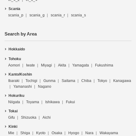
Scania
scania_p
scania_g
scania_r
scania_s
Search by Area
Hokkaido
Tohoku
Aomori
Iwate
Miyagi
Akita
Yamagata
Fukushima
Kanto/Koshin
Ibaraki
Tochigi
Gunma
Saitama
Chiba
Tokyo
Kanagawa
Yamanashi
Nagano
Hokuriku
Niigata
Toyama
Ishikawa
Fukui
Tokai
Gifu
Shizuoka
Aichi
Kinki
Mie
Shiga
Kyoto
Osaka
Hyogo
Nara
Wakayama