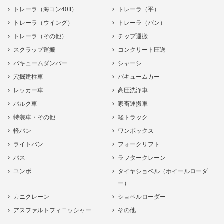
トレーラ（海コン40ft）
トレーラ（平）
トレーラ（ウイング）
トレーラ（バン）
トレーラ（その他）
チップ運搬
スクラップ運搬
コンクリート圧送
バキュームダンパー
シャーシ
穴掘建柱車
バキュームカー
レッカー車
高圧洗浄車
バルク車
家畜運搬車
特装車・その他
軽トラック
軽バン
ワンボックス
ライトバン
フォークリフト
バス
ラフタークレーン
ユンボ
タイヤショベル（ホイールローダ
ー）
カニクレーン
ショベルローダー
アスファルトフィニッシャー
その他