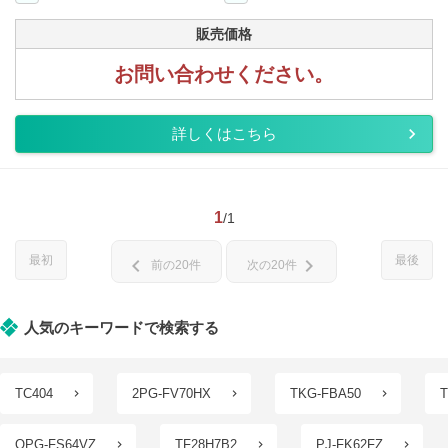
販売価格
お問い合わせください。
詳しくはこちら
1
/1
最初
最後
chevron_left
chevron_right
前の20件
次の20件
人気のキーワードで検索する
TC404
2PG-FV70HX
TKG-FBA50
T
QPG-FS64VZ
TF28H7B2
PJ-FK62FZ