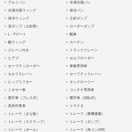
アルミバン
冷凍冷蔵バン
冷凍冷蔵ウィング
保冷バン
保冷ウィング
土砂ダンプ
深ダンプ（土砂禁）
ローダーダンプ
L・Fゲート
幌車
幌ウィング
カーテン
クレーン付き
トラッククレーン
ヒアブ
セルフローダー
セーフティローダー
車載専用車
セルフクレーン
セーフティクレーン
ヒップリフター
タンクローリー
ミキサー車
コンテナ専用車
塵芥車（プレス式）
塵芥車（回転式）
高所作業車
トラクタ
トレーラ（まな板）
トレーラ（重機運搬）
トレーラ（スクラップ）
トレーラ（ダンプ）
トレーラ（ポール）
トレーラ（海コン20ft）