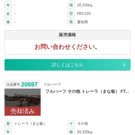
年
-
積
20,320
kg
走
-
型
FKC220
検
-
県
愛知県
販売価格
お問い合わせください。
詳しくはこちら
20697
フルハーフ
出品番号
フルハーフ その他 トレーラ（まな板） FT...
売却済み
形
トレーラ（まな板）
サ
その他
年
-
積
20,320
kg