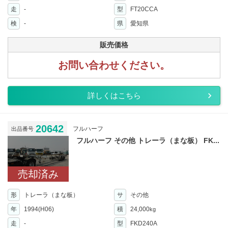
走
-
型
FT20CCA
検
-
県
愛知県
販売価格
お問い合わせください。
詳しくはこちら
20642
フルハーフ
出品番号
フルハーフ その他 トレーラ（まな板） FK...
売却済み
形
トレーラ（まな板）
サ
その他
年
1994(H06)
積
24,000
kg
走
-
型
FKD240A