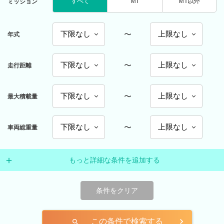
すべて
MT
MT以外
ミッション
〜
年式
〜
走行距離
〜
最大積載量
〜
車両総重量
もっと詳細な条件を追加する
条件をクリア
この条件で検索する
search