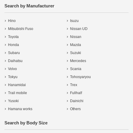
Search by Manufacturer
Hino
Isuzu
Mitsubishi Fuso
Nissan UD
Toyota
Nissan
Honda
Mazda
Subaru
Suzuki
Daihatsu
Mercedes
Volvo
Scania
Tokyu
Tohosyaryou
Hanamidai
Trex
Trail mobile
Fullhalf
Yusoki
Dainichi
Hamana works
Others
Search by Body Size