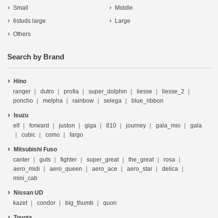
Small
Middle
6studs large
Large
Others
Search by Brand
Hino
ranger
dutro
profia
super_dolphin
liesse
liesse_2
poncho
melpha
rainbow
selega
blue_ribbon
Isuzu
elf
forward
juston
giga
810
journey
gala_mio
gala
cubic
como
fargo
Mitsubishi Fuso
canter
guts
fighter
super_great
the_great
rosa
aero_midi
aero_queen
aero_ace
aero_star
delica
mini_cab
Nissan UD
kazet
condor
big_thumb
quon
Toyota