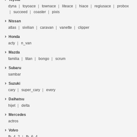
dyna
toyoace
townace
liteace
hiace
regiusace
probox
succeed
coaster
pixis
Nissan
atlas
sivilian
caravan
vanette
clipper
Honda
acty
n_van
Mazda
familia
titan
bongo
scrum
Subaru
sambar
Suzuki
cary
super_cary
every
Daihatsu
hijet
delta
Mercedes
actros
Volvo
fh_4_2
fh_6_4