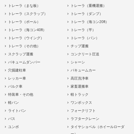
トレーラ（まな板）
トレーラ（重機運搬）
トレーラ（スクラップ）
トレーラ（ダンプ）
トレーラ（ポール）
トレーラ（海コン20ft）
トレーラ（海コン40ft）
トレーラ（平）
トレーラ（ウイング）
トレーラ（バン）
トレーラ（その他）
チップ運搬
スクラップ運搬
コンクリート圧送
バキュームダンパー
シャーシ
穴掘建柱車
バキュームカー
レッカー車
高圧洗浄車
バルク車
家畜運搬車
特装車・その他
軽トラック
軽バン
ワンボックス
ライトバン
フォークリフト
バス
ラフタークレーン
ユンボ
タイヤショベル（ホイールローダ