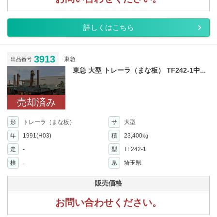
詳しくはこちら
3913
東急
出品番号
東急 大型 トレーラ（まな板） TF242-1中...
売却済み
形
トレーラ（まな板）
サ
大型
年
1991(H03)
積
23,400
kg
走
-
型
TF242-1
検
-
県
埼玉県
販売価格
お問い合わせください。