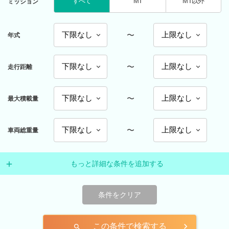
すべて
MT
MT以外
ミッション
〜
年式
〜
走行距離
〜
最大積載量
〜
車両総重量
もっと詳細な条件を追加する
条件をクリア
この条件で検索する
search