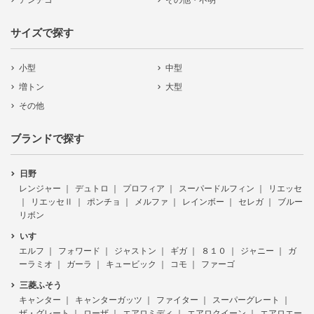
アンチコ
その他・不明
サイズで探す
小型
中型
増トン
大型
その他
ブランドで探す
日野
レンジャー
デュトロ
プロフィア
スーパードルフィン
リエッセ
リエッセⅡ
ポンチョ
メルファ
レインボー
セレガ
ブルー
リボン
いすゞ
エルフ
フォワード
ジャストン
ギガ
８１０
ジャニー
ガ
ーラミオ
ガーラ
キュービック
コモ
ファーゴ
三菱ふそう
キャンター
キャンターガッツ
ファイター
スーパーグレート
ザ・グレート
ローザ
エアロミディ
エアロクイーン
エアロエー