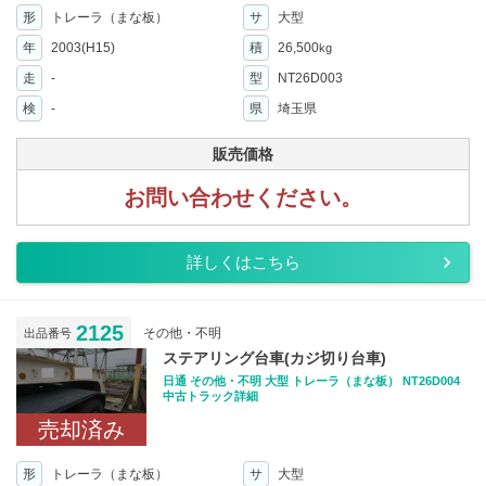
形
トレーラ（まな板）
サ
大型
年
2003(H15)
積
26,500
kg
走
-
型
NT26D003
検
-
県
埼玉県
販売価格
お問い合わせください。
詳しくはこちら
2125
その他・不明
出品番号
ステアリング台車(カジ切り台車)
日通 その他・不明 大型 トレーラ（まな板） NT26D004
中古トラック詳細
売却済み
形
トレーラ（まな板）
サ
大型