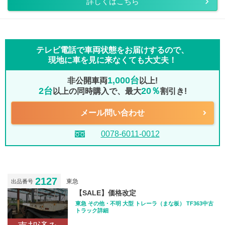
詳しくはこちら
テレビ電話で車両状態をお届けするので、
現地に車を見に来なくても大丈夫！
1,000台
非公開車両
以上!
2台
20％
以上の同時購入で、最大
割引き!
メール問い合わせ
0078-6011-0012
2127
東急
出品番号
【SALE】価格改定
東急 その他・不明 大型 トレーラ（まな板） TF363中古
トラック詳細