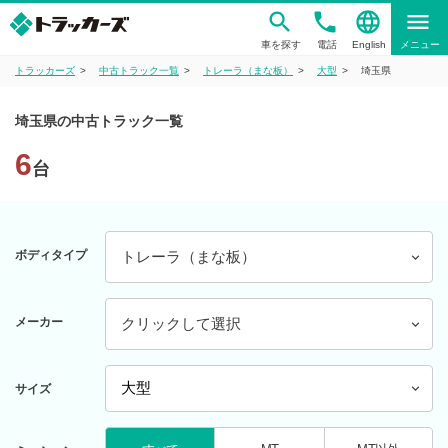
phone
language
menu
車を探す
電話
English
メニュー
トラッカーズ
中古トラック一覧
トレーラ（まな板）
大型
埼玉県
埼玉県の中古トラック一覧
6
台
ボディタイプ
トレーラ（まな板）
メーカー
クリックして選択
サイズ