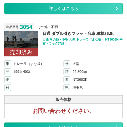
詳しくはこちら
3054
その他・不明
出品番号
日通 ダブル引きフラット台車 積載26.8t
日通 その他・不明 大型 トレーラ（まな板） NT3603K-中
古トラック詳細
売却済み
形
トレーラ（まな板）
サ
大型
年
1991(H03)
積
26,800
kg
走
-
型
NT3603K-
検
-
県
埼玉県
販売価格
お問い合わせください。