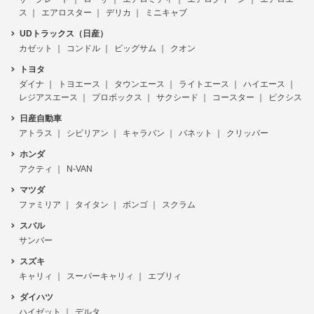
ス
エアロスター
デリカ
ミニキャブ
UDトラックス（日産）
カゼット
コンドル
ビッグサム
クオン
トヨタ
ダイナ
トヨエース
タウンエース
ライトエース
ハイエース
レジアスエース
プロボックス
サクシード
コースター
ピクシス
日産自動車
アトラス
シビリアン
キャラバン
バネット
クリッパー
ホンダ
アクティ
N-VAN
マツダ
ファミリア
タイタン
ボンゴ
スクラム
スバル
サンバー
スズキ
キャリィ
スーパーキャリィ
エブリィ
ダイハツ
ハイゼット
デルタ