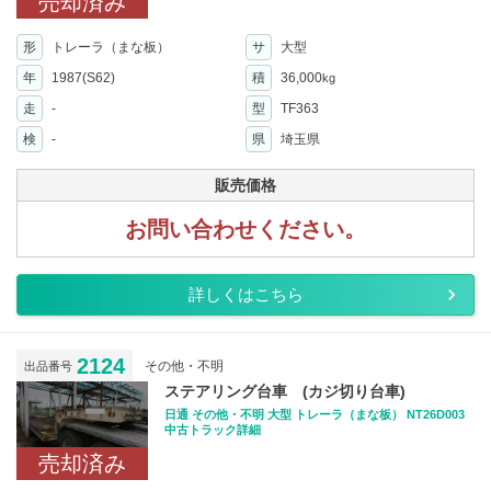
売却済み
形
トレーラ（まな板）
サ
大型
年
1987(S62)
積
36,000
kg
走
-
型
TF363
検
-
県
埼玉県
販売価格
お問い合わせください。
詳しくはこちら
2124
その他・不明
出品番号
ステアリング台車 (カジ切り台車)
日通 その他・不明 大型 トレーラ（まな板） NT26D003
中古トラック詳細
売却済み