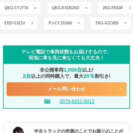
QKG-CYJ77A
QKG-EXD52AD
2KG-FK64F
EBD-S321V
PJ-CYJ51W6
TKG-XZC605
テレビ電話で車両状態をお届けするので、
現地に車を見に来なくても大丈夫！
1,000台
非公開車両
以上!
2台
20％
以上の同時購入で、最大
割引き!
メール問い合わせ
0078-6011-0012
中古トラックの売買のことでお困りのことが