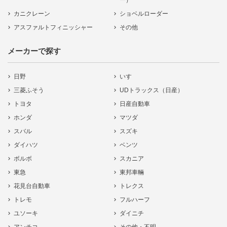
ー）
カニクレーン
ショベルローダー
アスファルトフィニッシャー
その他
メーカーで探す
日野
いすゞ
三菱ふそう
UDトラックス（日産）
トヨタ
日産自動車
ホンダ
マツダ
スバル
スズキ
ダイハツ
ベンツ
ボルボ
スカニア
東急
東邦車輛
花見台自動車
トレクス
トレモ
フルハーフ
ユソーキ
ダイニチ