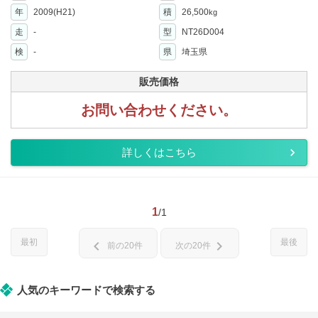
年
2009(H21)
積
26,500
kg
走
-
型
NT26D004
検
-
県
埼玉県
販売価格
お問い合わせください。
詳しくはこちら
1
/1
最初
最後
chevron_left
chevron_right
前の20件
次の20件
人気のキーワードで検索する