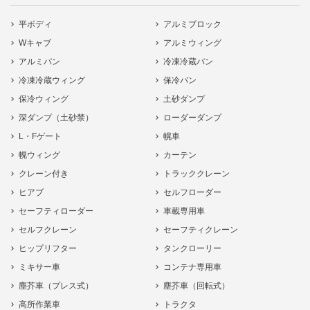
平ボディ
アルミブロック
Wキャブ
アルミウィング
アルミバン
冷凍冷蔵バン
冷凍冷蔵ウィング
保冷バン
保冷ウィング
土砂ダンプ
深ダンプ（土砂禁）
ローダーダンプ
L・Fゲート
幌車
幌ウィング
カーテン
クレーン付き
トラッククレーン
ヒアブ
セルフローダー
セーフティローダー
車載専用車
セルフクレーン
セーフティクレーン
ヒップリフター
タンクローリー
ミキサー車
コンテナ専用車
塵芥車（プレス式）
塵芥車（回転式）
高所作業車
トラクタ