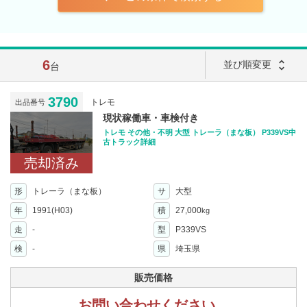
6
unfold_more
並び順変更
台
3790
トレモ
出品番号
現状稼働車・車検付き
トレモ その他・不明 大型 トレーラ（まな板） P339VS中
古トラック詳細
売却済み
形
トレーラ（まな板）
サ
大型
年
1991(H03)
積
27,000
kg
走
-
型
P339VS
検
-
県
埼玉県
販売価格
お問い合わせください。