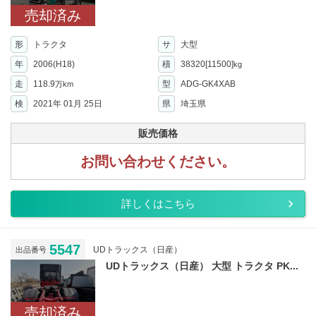
売却済み
形
トラクタ
サ
大型
年
2006(H18)
積
38320[11500]
kg
走
118.9
型
ADG-GK4XAB
万km
検
2021年 01月 25日
県
埼玉県
販売価格
お問い合わせください。
詳しくはこちら
5547
UDトラックス（日産）
出品番号
UDトラックス（日産） 大型 トラクタ PK...
売却済み