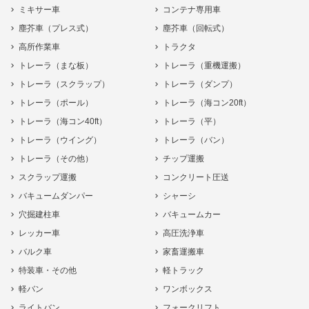
ミキサー車
コンテナ専用車
塵芥車（プレス式）
塵芥車（回転式）
高所作業車
トラクタ
トレーラ（まな板）
トレーラ（重機運搬）
トレーラ（スクラップ）
トレーラ（ダンプ）
トレーラ（ポール）
トレーラ（海コン20ft）
トレーラ（海コン40ft）
トレーラ（平）
トレーラ（ウイング）
トレーラ（バン）
トレーラ（その他）
チップ運搬
スクラップ運搬
コンクリート圧送
バキュームダンパー
シャーシ
穴掘建柱車
バキュームカー
レッカー車
高圧洗浄車
バルク車
家畜運搬車
特装車・その他
軽トラック
軽バン
ワンボックス
ライトバン
フォークリフト