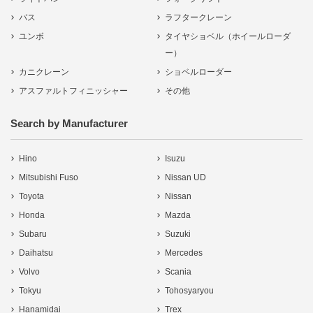
バス
ラフタークレーン
ユンボ
タイヤショベル（ホイールローダ
ー）
カニクレーン
ショベルローダー
アスファルトフィニッシャー
その他
Search by Manufacturer
Hino
Isuzu
Mitsubishi Fuso
Nissan UD
Toyota
Nissan
Honda
Mazda
Subaru
Suzuki
Daihatsu
Mercedes
Volvo
Scania
Tokyu
Tohosyaryou
Hanamidai
Trex