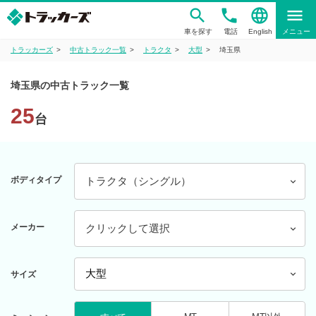
phone
language
menu
車を探す
電話
English
メニュー
トラッカーズ
中古トラック一覧
トラクタ
大型
埼玉県
埼玉県の中古トラック一覧
25
台
ボディタイプ
トラクタ（シングル）
メーカー
クリックして選択
サイズ