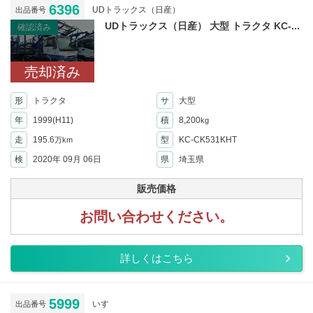
6396
UDトラックス（日産）
出品番号
UDトラックス（日産） 大型 トラクタ KC-...
確認済み
売却済み
形
トラクタ
サ
大型
年
1999(H11)
積
8,200
kg
走
195.6
型
KC-CK531KHT
万km
検
2020年 09月 06日
県
埼玉県
販売価格
お問い合わせください。
詳しくはこちら
5999
いすゞ
出品番号