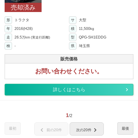
売却済み
形
トラクタ
サ
大型
年
2016(H28)
積
11,500
kg
走
26.5
型
QPG-SH1EDDG
万km
(実走行距離)
検
-
県
埼玉県
販売価格
お問い合わせください。
詳しくはこちら
1
/2
最初
最後
chevron_left
chevron_right
前の20件
次の20件