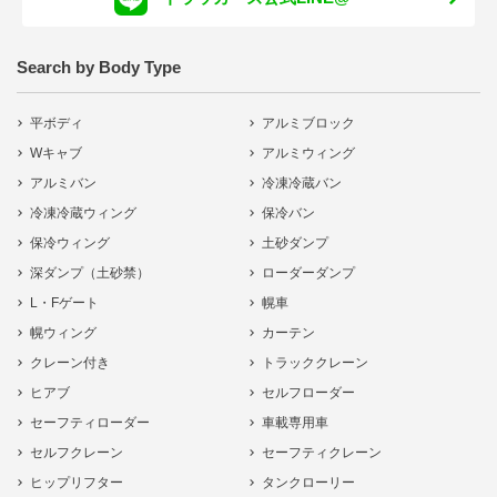
Search by Body Type
平ボディ
アルミブロック
Wキャブ
アルミウィング
アルミバン
冷凍冷蔵バン
冷凍冷蔵ウィング
保冷バン
保冷ウィング
土砂ダンプ
深ダンプ（土砂禁）
ローダーダンプ
L・Fゲート
幌車
幌ウィング
カーテン
クレーン付き
トラッククレーン
ヒアブ
セルフローダー
セーフティローダー
車載専用車
セルフクレーン
セーフティクレーン
ヒップリフター
タンクローリー