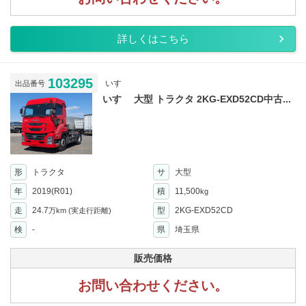
詳しくはこちら
103295
いすゞ
出品番号
いすゞ 大型 トラクタ 2KG-EXD52CD中古...
形
トラクタ
サ
大型
年
2019(R01)
積
11,500
kg
走
24.7
型
2KG-EXD52CD
万km
(実走行距離)
検
-
県
埼玉県
販売価格
お問い合わせください。