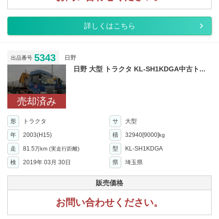
詳しくはこちら
5343
日野
出品番号
日野 大型 トラクタ KL-SH1KDGA中古ト...
売却済み
形
トラクタ
サ
大型
年
2003(H15)
積
32940[9000]
kg
走
81.5
型
KL-SH1KDGA
万km
(実走行距離)
検
2019年 03月 30日
県
埼玉県
販売価格
お問い合わせください。