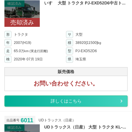
いすゞ 大型 トラクタ PJ-EXD52D6中古ト...
確認済み
売却済み
形
トラクタ
サ
大型
年
2007(H19)
積
38920[11500]
kg
走
65.0
型
PJ-EXD52D6
万km
(実走行距離)
検
2020年 07月 19日
県
埼玉県
販売価格
お問い合わせください。
詳しくはこちら
6011
UDトラックス（日産）
出品番号
UDトラックス（日産） 大型 トラクタ KL-...
確認済み