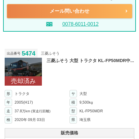
メール問い合わせ
0078-6011-0012
5474
三菱ふそう
出品番号
三菱ふそう 大型 トラクタ KL-FP50MDR中...
売却済み
形
トラクタ
サ
大型
年
2005(H17)
積
9,500
kg
走
37.8
型
KL-FP50MDR
万km
(実走行距離)
検
2020年 09月 03日
県
埼玉県
販売価格