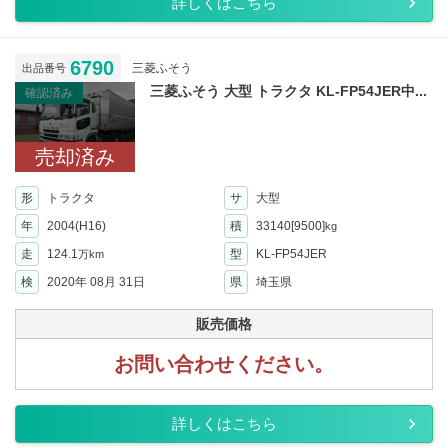
詳しくはこちら
6790
三菱ふそう
出品番号
三菱ふそう 大型 トラクタ KL-FP54JER中...
確認済み
売却済み
形
トラクタ
サ
大型
年
2004(H16)
積
33140[9500]
kg
走
124.1
型
KL-FP54JER
万km
検
2020年 08月 31日
県
埼玉県
販売価格
お問い合わせください。
詳しくはこちら