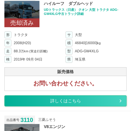
ハイルーフ ダブルヘッド
UDトラックス（日産） クオン 大型 トラクタ ADG-
GW4XLG中古トラック詳細
売却済み
形
トラクタ
サ
大型
年
2008(H20)
積
46840[16000]
kg
走
88.3
型
ADG-GW4XLG
万km
(実走行距離)
検
2019年 09月 04日
県
埼玉県
販売価格
お問い合わせください。
詳しくはこちら
3110
三菱ふそう
出品番号
V8エンジン