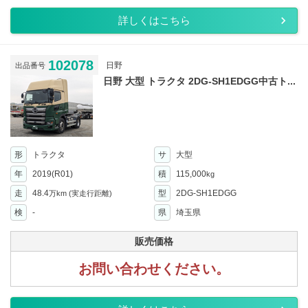
詳しくはこちら
102078
日野
出品番号
日野 大型 トラクタ 2DG-SH1EDGG中古ト...
形
トラクタ
サ
大型
年
2019(R01)
積
115,000
kg
走
48.4
型
2DG-SH1EDGG
万km
(実走行距離)
検
-
県
埼玉県
販売価格
お問い合わせください。