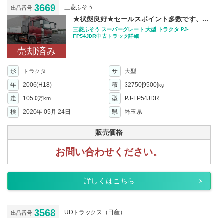
3669
三菱ふそう
出品番号
★状態良好★セールスポイント多数です、...
三菱ふそう スーパーグレート 大型 トラクタ PJ-
FP54JDR中古トラック詳細
売却済み
形
トラクタ
サ
大型
年
2006(H18)
積
32750[9500]
kg
走
105.0
型
PJ-FP54JDR
万km
検
2020年 05月 24日
県
埼玉県
販売価格
お問い合わせください。
詳しくはこちら
3568
UDトラックス（日産）
出品番号