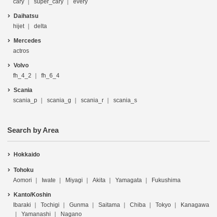
cary
super_cary
every
Daihatsu
hijet
delta
Mercedes
actros
Volvo
fh_4_2
fh_6_4
Scania
scania_p
scania_g
scania_r
scania_s
Search by Area
Hokkaido
Tohoku
Aomori
Iwate
Miyagi
Akita
Yamagata
Fukushima
Kanto/Koshin
Ibaraki
Tochigi
Gunma
Saitama
Chiba
Tokyo
Kanagawa
Yamanashi
Nagano