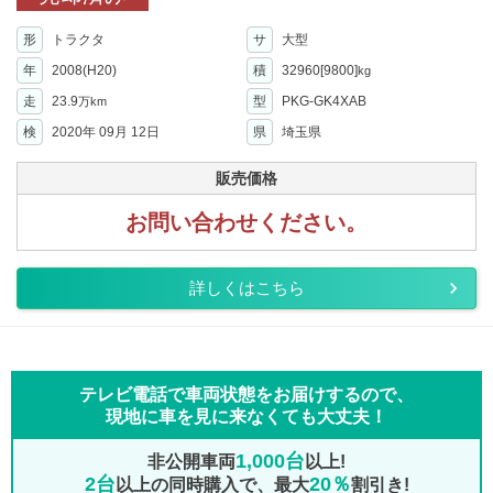
形
トラクタ
サ
大型
年
2008(H20)
積
32960[9800]
kg
走
23.9
型
PKG-GK4XAB
万km
検
2020年 09月 12日
県
埼玉県
販売価格
お問い合わせください。
詳しくはこちら
テレビ電話で車両状態をお届けするので、
現地に車を見に来なくても大丈夫！
1,000台
非公開車両
以上!
2台
20％
以上の同時購入で、最大
割引き!