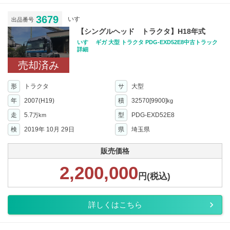
3679
いすゞ
出品番号
【シングルヘッド トラクタ】H18年式
いすゞ ギガ 大型 トラクタ PDG-EXD52E8中古トラック
詳細
売却済み
形
トラクタ
サ
大型
年
2007(H19)
積
32570[9900]
kg
走
5.7
型
PDG-EXD52E8
万km
検
2019年 10月 29日
県
埼玉県
販売価格
2,200,000
円(税込)
詳しくはこちら