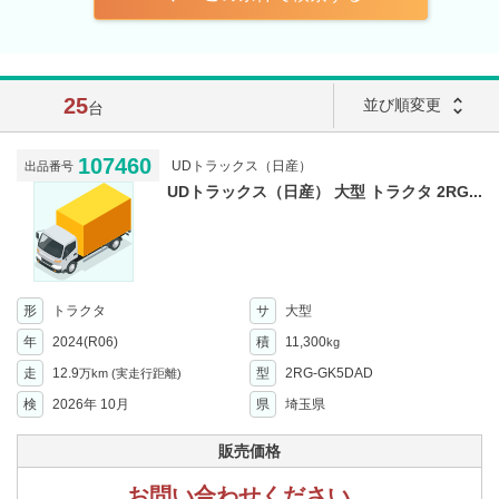
25
unfold_more
並び順変更
台
107460
UDトラックス（日産）
出品番号
UDトラックス（日産） 大型 トラクタ 2RG...
形
トラクタ
サ
大型
年
2024(R06)
積
11,300
kg
走
12.9
型
2RG-GK5DAD
万km
(実走行距離)
検
2026年 10月
県
埼玉県
販売価格
お問い合わせください。