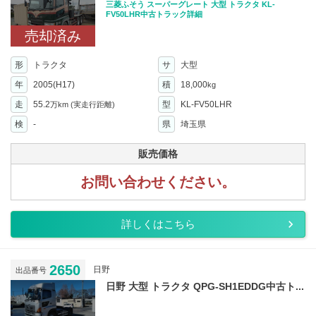
三菱ふそう スーパーグレート 大型 トラクタ KL-
FV50LHR中古トラック詳細
売却済み
形
トラクタ
サ
大型
年
2005(H17)
積
18,000
kg
走
55.2
型
KL-FV50LHR
万km
(実走行距離)
検
-
県
埼玉県
販売価格
お問い合わせください。
詳しくはこちら
2650
日野
出品番号
日野 大型 トラクタ QPG-SH1EDDG中古ト...