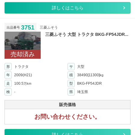
詳しくはこちら
3751
三菱ふそう
出品番号
三菱ふそう 大型 トラクタ BKG-FP54JDR...
売却済み
形
トラクタ
サ
大型
年
2009(H21)
積
38490[11300]
kg
走
100.5
型
BKG-FP54JDR
万km
検
-
県
埼玉県
販売価格
お問い合わせください。
詳しくはこちら