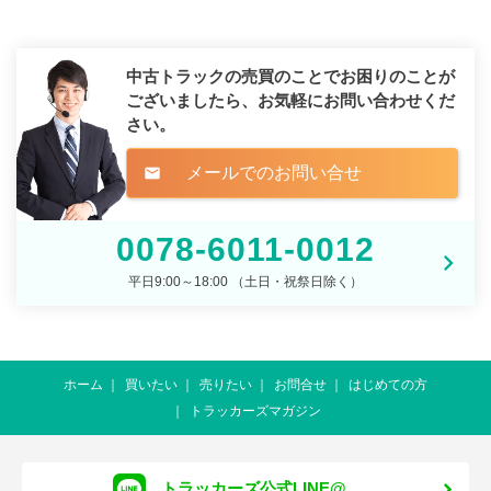
中古トラックの売買のことでお困りのことが
ございましたら、
お気軽にお問い合わせくだ
さい。
メールでのお問い合せ
mail
0078-6011-0012
平日9:00～18:00 （土日・祝祭日除く）
ホーム
買いたい
売りたい
お問合せ
はじめての方
トラッカーズマガジン
トラッカーズ公式LINE@