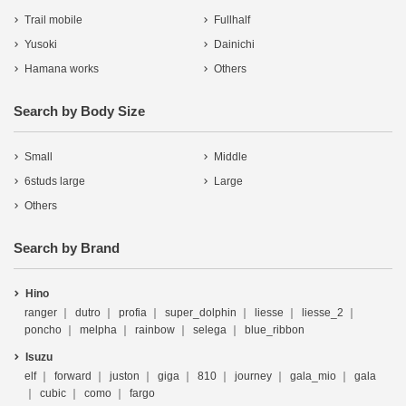
Trail mobile
Fullhalf
Yusoki
Dainichi
Hamana works
Others
Search by Body Size
Small
Middle
6studs large
Large
Others
Search by Brand
Hino
ranger
dutro
profia
super_dolphin
liesse
liesse_2
poncho
melpha
rainbow
selega
blue_ribbon
Isuzu
elf
forward
juston
giga
810
journey
gala_mio
gala
cubic
como
fargo