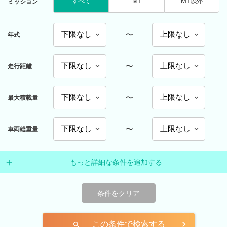
すべて
MT
MT以外
ミッション
〜
年式
〜
走行距離
〜
最大積載量
〜
車両総重量
もっと詳細な条件を追加する
条件をクリア
この条件で検索する
search