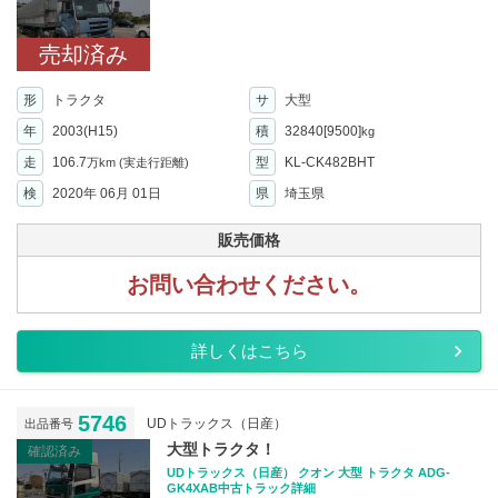
売却済み
形
トラクタ
サ
大型
年
2003(H15)
積
32840[9500]
kg
走
106.7
型
KL-CK482BHT
万km
(実走行距離)
検
2020年 06月 01日
県
埼玉県
販売価格
お問い合わせください。
詳しくはこちら
5746
UDトラックス（日産）
出品番号
大型トラクタ！
確認済み
UDトラックス（日産） クオン 大型 トラクタ ADG-
GK4XAB中古トラック詳細