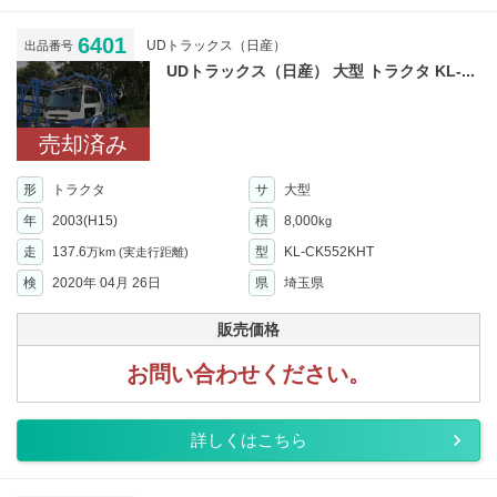
6401
UDトラックス（日産）
出品番号
UDトラックス（日産） 大型 トラクタ KL-...
売却済み
形
トラクタ
サ
大型
年
2003(H15)
積
8,000
kg
走
137.6
型
KL-CK552KHT
万km
(実走行距離)
検
2020年 04月 26日
県
埼玉県
販売価格
お問い合わせください。
詳しくはこちら