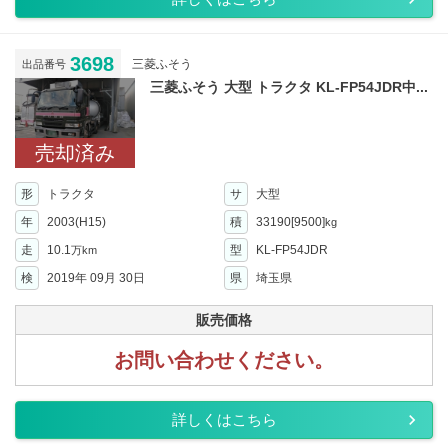
3698
三菱ふそう
出品番号
三菱ふそう 大型 トラクタ KL-FP54JDR中...
売却済み
形
トラクタ
サ
大型
年
2003(H15)
積
33190[9500]
kg
走
10.1
型
KL-FP54JDR
万km
検
2019年 09月 30日
県
埼玉県
販売価格
お問い合わせください。
詳しくはこちら