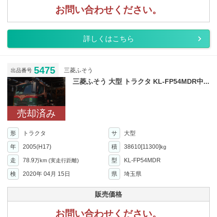
お問い合わせください。
詳しくはこちら
5475
三菱ふそう
出品番号
三菱ふそう 大型 トラクタ KL-FP54MDR中...
売却済み
形
トラクタ
サ
大型
年
2005(H17)
積
38610[11300]
kg
走
78.9
型
KL-FP54MDR
万km
(実走行距離)
検
2020年 04月 15日
県
埼玉県
販売価格
お問い合わせください。