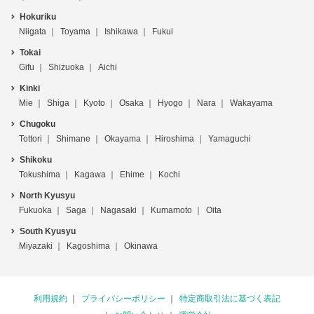
Hokuriku
Niigata
Toyama
Ishikawa
Fukui
Tokai
Gifu
Shizuoka
Aichi
Kinki
Mie
Shiga
Kyoto
Osaka
Hyogo
Nara
Wakayama
Chugoku
Tottori
Shimane
Okayama
Hiroshima
Yamaguchi
Shikoku
Tokushima
Kagawa
Ehime
Kochi
North Kyusyu
Fukuoka
Saga
Nagasaki
Kumamoto
Oita
South Kyusyu
Miyazaki
Kagoshima
Okinawa
利用規約
プライバシーポリシー
特定商取引法に基づく表記