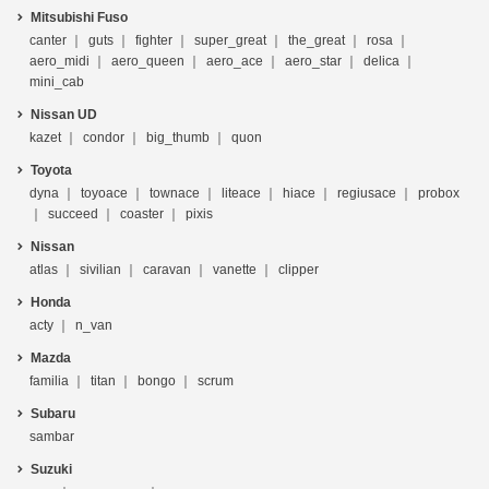
Mitsubishi Fuso
canter
guts
fighter
super_great
the_great
rosa
aero_midi
aero_queen
aero_ace
aero_star
delica
mini_cab
Nissan UD
kazet
condor
big_thumb
quon
Toyota
dyna
toyoace
townace
liteace
hiace
regiusace
probox
succeed
coaster
pixis
Nissan
atlas
sivilian
caravan
vanette
clipper
Honda
acty
n_van
Mazda
familia
titan
bongo
scrum
Subaru
sambar
Suzuki