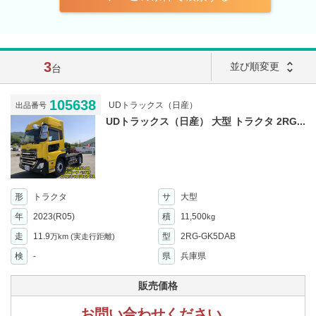
3
unfold_more
並び順変更
台
105638
UDトラックス（日産）
出品番号
UDトラックス（日産） 大型 トラクタ 2RG...
形
トラクタ
サ
大型
年
2023(R05)
積
11,500
kg
走
11.9
型
2RG-GK5DAB
万km
(実走行距離)
検
-
県
兵庫県
販売価格
お問い合わせください。