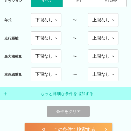
すべて
MT
MT以外
ミッション
〜
年式
〜
走行距離
〜
最大積載量
〜
車両総重量
もっと詳細な条件を追加する
条件をクリア
この条件で検索する
search