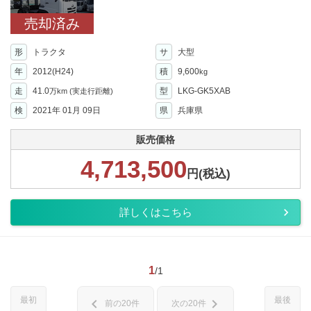
売却済み
形
トラクタ
サ
大型
年
2012(H24)
積
9,600
kg
走
41.0
型
LKG-GK5XAB
万km
(実走行距離)
検
2021年 01月 09日
県
兵庫県
販売価格
4,713,500
円(税込)
詳しくはこちら
1
/1
最初
最後
chevron_left
chevron_right
前の20件
次の20件