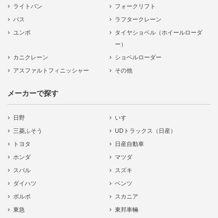
ライトバン
フォークリフト
バス
ラフタークレーン
ユンボ
タイヤショベル（ホイールローダ
ー）
カニクレーン
ショベルローダー
アスファルトフィニッシャー
その他
メーカーで探す
日野
いすゞ
三菱ふそう
UDトラックス（日産）
トヨタ
日産自動車
ホンダ
マツダ
スバル
スズキ
ダイハツ
ベンツ
ボルボ
スカニア
東急
東邦車輛