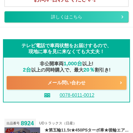
詳しくはこちら
テレビ電話で車両状態をお届けするので、
現地に車を見に来なくても大丈夫！
1,000台
非公開車両
以上!
2台
20％
以上の同時購入で、最大
割引き!
メール問い合わせ
0078-6011-0012
8924
UDトラックス（日産）
出品番号
★第五輪11.5t★450PSターボ車★後輪エア...