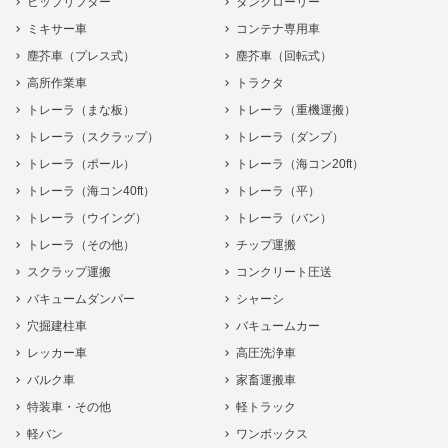
ヒップリフター
タンクローリー
ミキサー車
コンテナ専用車
塵芥車（プレス式）
塵芥車（回転式）
高所作業車
トラクタ
トレーラ（まな板）
トレーラ（重機運搬）
トレーラ（スクラップ）
トレーラ（ダンプ）
トレーラ（ポール）
トレーラ（海コン20ft）
トレーラ（海コン40ft）
トレーラ（平）
トレーラ（ウイング）
トレーラ（バン）
トレーラ（その他）
チップ運搬
スクラップ運搬
コンクリート圧送
バキュームダンパー
シャーシ
穴掘建柱車
バキュームカー
レッカー車
高圧洗浄車
バルク車
家畜運搬車
特装車・その他
軽トラック
軽バン
ワンボックス