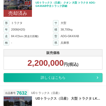
UDトラックス（日産） クオン 大型 トラクタ ADG-
GK4XAB中古トラック詳細
売却済み
形
トラクタ
サ
大型
年
2008(H20)
積
38,700
kg
走
84.4
型
ADG-GK4XAB
万km
(実走行距離)
検
-
県
兵庫県
販売価格
2,200,000
円(税込)
詳しくはこちら
7632
UDトラックス（日産）
出品番号
UDトラックス（日産） 大型 トラクタ LK...