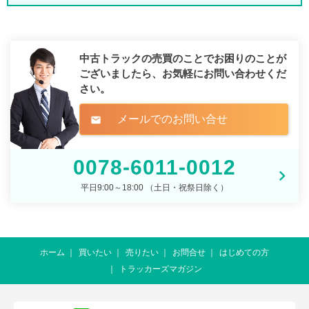
中古トラックの売買のことでお困りのことが
ございましたら、
お気軽にお問い合わせくだ
さい。
メールでのお問い合せ
mail
0078-6011-0012
平日9:00～18:00 （土日・祝祭日除く）
ホーム
買いたい
売りたい
お問合せ
はじめての方
トラッカーズマガジン