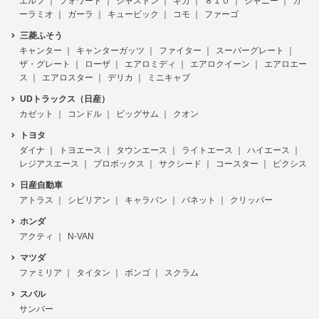
エルフ
フォワード
ジャストン
ギガ
８１０
ジャニー
ガ
ーラミオ
ガーラ
キュービック
コモ
ファーゴ
三菱ふそう
キャンター
キャンターガッツ
ファイター
スーパーグレート
ザ・グレート
ローザ
エアロミディ
エアロクイーン
エアロエー
ス
エアロスター
デリカ
ミニキャブ
UDトラックス（日産）
カゼット
コンドル
ビッグサム
クオン
トヨタ
ダイナ
トヨエース
タウンエース
ライトエース
ハイエース
レジアスエース
プロボックス
サクシード
コースター
ピクシス
日産自動車
アトラス
シビリアン
キャラバン
バネット
クリッパー
ホンダ
アクティ
N-VAN
マツダ
ファミリア
タイタン
ボンゴ
スクラム
スバル
サンバー