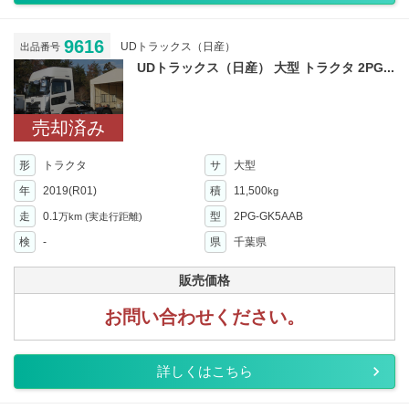
9616
UDトラックス（日産）
出品番号
UDトラックス（日産） 大型 トラクタ 2PG...
売却済み
形
トラクタ
サ
大型
年
2019(R01)
積
11,500
kg
走
0.1
型
2PG-GK5AAB
万km
(実走行距離)
検
-
県
千葉県
販売価格
お問い合わせください。
詳しくはこちら