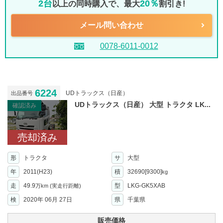
2台
20％
以上の同時購入で、最大
割引き!
メール問い合わせ
0078-6011-0012
6224
UDトラックス（日産）
出品番号
UDトラックス（日産） 大型 トラクタ LK...
確認済み
売却済み
形
トラクタ
サ
大型
年
2011(H23)
積
32690[9300]
kg
走
49.9
型
LKG-GK5XAB
万km
(実走行距離)
検
2020年 06月 27日
県
千葉県
販売価格