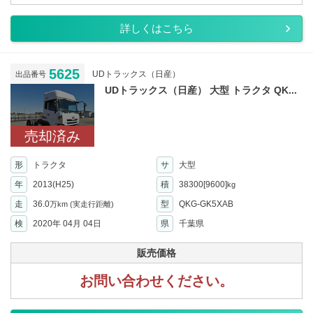
詳しくはこちら
5625
UDトラックス（日産）
出品番号
UDトラックス（日産） 大型 トラクタ QK...
売却済み
形
トラクタ
サ
大型
年
2013(H25)
積
38300[9600]
kg
走
36.0
型
QKG-GK5XAB
万km
(実走行距離)
検
2020年 04月 04日
県
千葉県
販売価格
お問い合わせください。