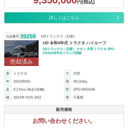
円(税込)
詳しくはこちら
39259
UDトラックス（日産）
出品番号
UD 令和4年式 トラクタ ハイルーフ
UDトラックス（日産） クオン 大型 トラクタ 2PG-
GK5AAB中古トラック詳細
売却済み
形
トラクタ
サ
大型
年
2022(R04)
積
39,110
kg
走
0.1
型
2PG-GK5AAB
万km
(実走行距離)
検
2023年 03月 29日
県
千葉県
販売価格
お問い合わせください。