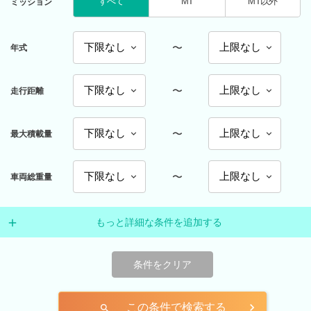
すべて
MT
MT以外
ミッション
〜
年式
〜
走行距離
〜
最大積載量
〜
車両総重量
もっと詳細な条件を追加する
条件をクリア
この条件で検索する
search