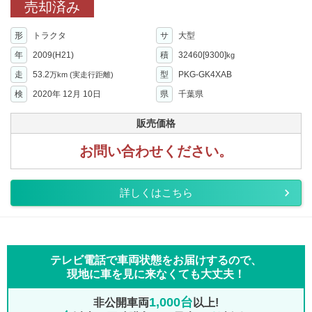
売却済み
形
トラクタ
サ
大型
年
2009(H21)
積
32460[9300]
kg
走
53.2
型
PKG-GK4XAB
万km
(実走行距離)
検
2020年 12月 10日
県
千葉県
販売価格
お問い合わせください。
詳しくはこちら
テレビ電話で車両状態をお届けするので、
現地に車を見に来なくても大丈夫！
1,000台
非公開車両
以上!