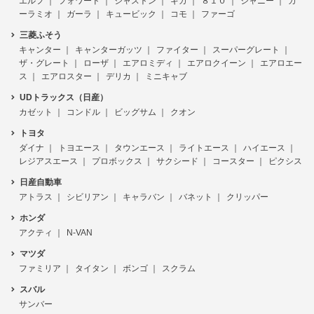
エルフ
フォワード
ジャストン
ギガ
８１０
ジャニー
ガ
ーラミオ
ガーラ
キュービック
コモ
ファーゴ
三菱ふそう
キャンター
キャンターガッツ
ファイター
スーパーグレート
ザ・グレート
ローザ
エアロミディ
エアロクイーン
エアロエー
ス
エアロスター
デリカ
ミニキャブ
UDトラックス（日産）
カゼット
コンドル
ビッグサム
クオン
トヨタ
ダイナ
トヨエース
タウンエース
ライトエース
ハイエース
レジアスエース
プロボックス
サクシード
コースター
ピクシス
日産自動車
アトラス
シビリアン
キャラバン
バネット
クリッパー
ホンダ
アクティ
N-VAN
マツダ
ファミリア
タイタン
ボンゴ
スクラム
スバル
サンバー