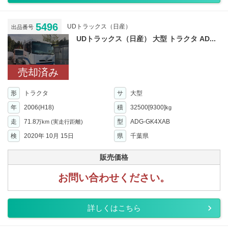
5496
UDトラックス（日産）
出品番号
UDトラックス（日産） 大型 トラクタ AD...
売却済み
形
トラクタ
サ
大型
年
2006(H18)
積
32500[9300]
kg
走
71.8
型
ADG-GK4XAB
万km
(実走行距離)
検
2020年 10月 15日
県
千葉県
販売価格
お問い合わせください。
詳しくはこちら