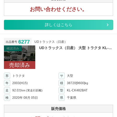
お問い合わせください。
詳しくはこちら
6277
UDトラックス（日産）
出品番号
UDトラックス（日産） 大型 トラクタ KL-...
確認済み
売却済み
形
トラクタ
サ
大型
年
2003(H15)
積
38720[9600]
kg
走
92.0
型
KL-CK482BAT
万km
(実走行距離)
検
2020年 08月 05日
県
千葉県
販売価格