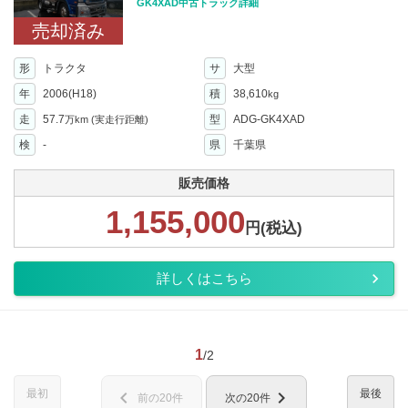
GK4XAD中古トラック詳細
売却済み
形
トラクタ
サ
大型
年
2006(H18)
積
38,610
kg
走
57.7
型
ADG-GK4XAD
万km
(実走行距離)
検
-
県
千葉県
販売価格
1,155,000
円(税込)
詳しくはこちら
1
/2
最初
最後
chevron_left
chevron_right
前の20件
次の20件