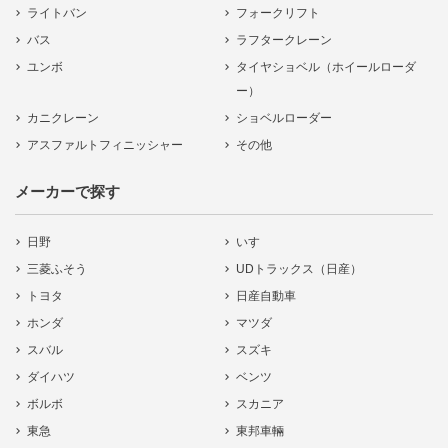
ライトバン
フォークリフト
バス
ラフタークレーン
ユンボ
タイヤショベル（ホイールローダ
ー）
カニクレーン
ショベルローダー
アスファルトフィニッシャー
その他
メーカーで探す
日野
いすゞ
三菱ふそう
UDトラックス（日産）
トヨタ
日産自動車
ホンダ
マツダ
スバル
スズキ
ダイハツ
ベンツ
ボルボ
スカニア
東急
東邦車輛