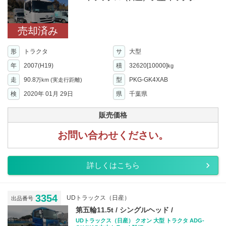
売却済み
形
トラクタ
サ
大型
年
2007(H19)
積
32620[10000]
kg
走
90.8
型
PKG-GK4XAB
万km
(実走行距離)
検
2020年 01月 29日
県
千葉県
販売価格
お問い合わせください。
詳しくはこちら
3354
UDトラックス（日産）
出品番号
第五輪11.5t / シングルヘッド /
UDトラックス（日産） クオン 大型 トラクタ ADG-