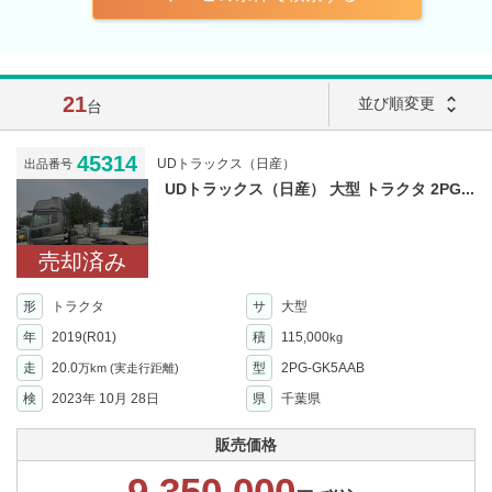
21
unfold_more
並び順変更
台
45314
UDトラックス（日産）
出品番号
UDトラックス（日産） 大型 トラクタ 2PG...
売却済み
形
トラクタ
サ
大型
年
2019(R01)
積
115,000
kg
走
20.0
型
2PG-GK5AAB
万km
(実走行距離)
検
2023年 10月 28日
県
千葉県
販売価格
9,350,000