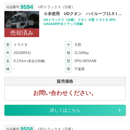
9594
UDトラックス（日産）
出品番号
☆未使用 UDクオン ハイルーフ11.5ｔ...
UDトラックス（日産） クオン 大型 トラクタ 2PG-
GK5AAB中古トラック詳細
売却済み
形
トラクタ
サ
大型
年
2019(R01)
積
11,500
kg
走
0.2
型
2PG-GK5AAB
万km
(実走行距離)
検
-
県
千葉県
販売価格
お問い合わせください。
詳しくはこちら
9556
UDトラックス（日産）
出品番号