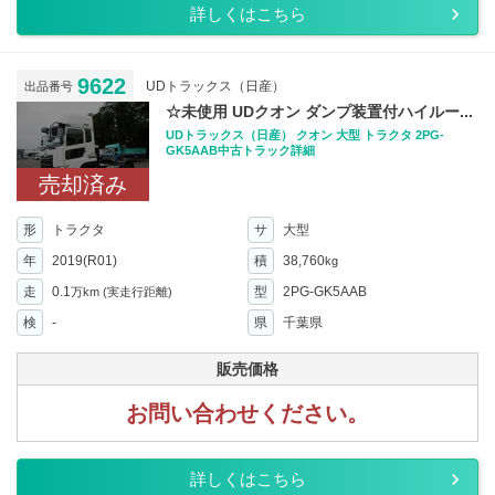
詳しくはこちら
9622
UDトラックス（日産）
出品番号
☆未使用 UDクオン ダンプ装置付ハイルー...
UDトラックス（日産） クオン 大型 トラクタ 2PG-
GK5AAB中古トラック詳細
売却済み
形
トラクタ
サ
大型
年
2019(R01)
積
38,760
kg
走
0.1
型
2PG-GK5AAB
万km
(実走行距離)
検
-
県
千葉県
販売価格
お問い合わせください。
詳しくはこちら