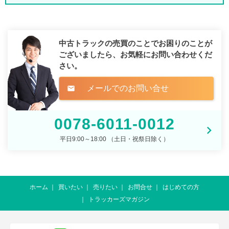
中古トラックの売買のことでお困りのことが
ございましたら、
お気軽にお問い合わせくだ
さい。
メールでのお問い合せ
mail
0078-6011-0012
平日9:00～18:00 （土日・祝祭日除く）
ホーム
買いたい
売りたい
お問合せ
はじめての方
トラッカーズマガジン