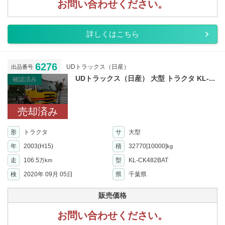
お問い合わせください。
詳しくはこちら
6276
UDトラックス（日産）
出品番号
UDトラックス（日産） 大型 トラクタ KL-...
確認済み
売却済み
形
トラクタ
サ
大型
年
2003(H15)
積
32770[10000]
kg
走
106.5
型
KL-CK482BAT
万km
検
2020年 09月 05日
県
千葉県
販売価格
お問い合わせください。