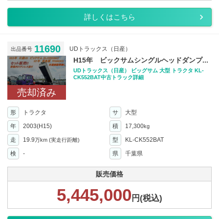
詳しくはこちら
11690
UDトラックス（日産）
出品番号
H15年 ビックサムシングルヘッドダンプ...
UDトラックス（日産） ビッグサム 大型 トラクタ KL-
CK552BAT中古トラック詳細
売却済み
形
トラクタ
サ
大型
年
2003(H15)
積
17,300
kg
走
19.9
型
KL-CK552BAT
万km
(実走行距離)
検
-
県
千葉県
販売価格
5,445,000
円(税込)