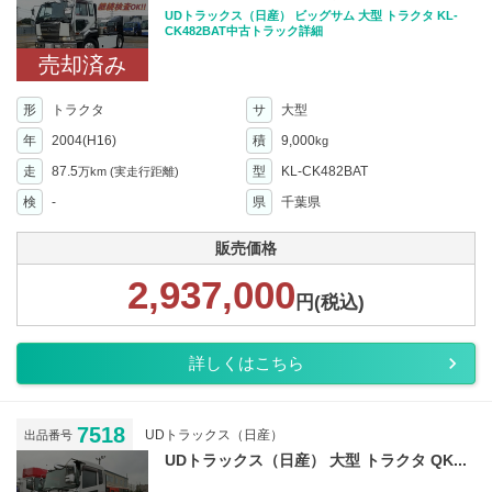
UDトラックス（日産） ビッグサム 大型 トラクタ KL-
CK482BAT中古トラック詳細
売却済み
形
トラクタ
サ
大型
年
2004(H16)
積
9,000
kg
走
87.5
型
KL-CK482BAT
万km
(実走行距離)
検
-
県
千葉県
販売価格
2,937,000
円(税込)
詳しくはこちら
7518
UDトラックス（日産）
出品番号
UDトラックス（日産） 大型 トラクタ QK...