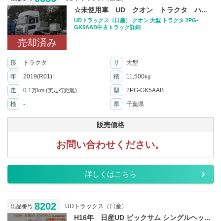
☆未使用車 UD クオン トラクタ ハ...
UDトラックス（日産） クオン 大型 トラクタ 2PG-
GK5AAB中古トラック詳細
売却済み
形
トラクタ
サ
大型
年
2019(R01)
積
11,500
kg
走
0.1
型
2PG-GK5AAB
万km
(実走行距離)
検
-
県
千葉県
販売価格
お問い合わせください。
詳しくはこちら
8202
UDトラックス（日産）
出品番号
H16年 日産UD ビックサム シングルヘッ...