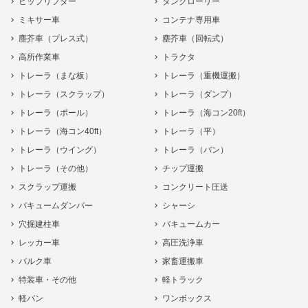
ヒップリフター
タンクローリー
ミキサー車
コンテナ専用車
塵芥車（プレス式）
塵芥車（回転式）
高所作業車
トラクタ
トレーラ（まな板）
トレーラ（重機運搬）
トレーラ（スクラップ）
トレーラ（ダンプ）
トレーラ（ポール）
トレーラ（海コン20ft）
トレーラ（海コン40ft）
トレーラ（平）
トレーラ（ウイング）
トレーラ（バン）
トレーラ（その他）
チップ運搬
スクラップ運搬
コンクリート圧送
バキュームダンパー
シャーシ
穴掘建柱車
バキュームカー
レッカー車
高圧洗浄車
バルク車
家畜運搬車
特装車・その他
軽トラック
軽バン
ワンボックス