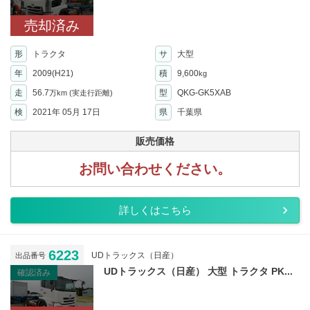
売却済み
形
トラクタ
サ
大型
年
2009(H21)
積
9,600
kg
走
56.7
型
QKG-GK5XAB
万km
(実走行距離)
検
2021年 05月 17日
県
千葉県
販売価格
お問い合わせください。
詳しくはこちら
6223
UDトラックス（日産）
出品番号
UDトラックス（日産） 大型 トラクタ PK...
確認済み