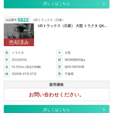
詳しくはこちら
5622
UDトラックス（日産）
出品番号
UDトラックス（日産） 大型 トラクタ QK...
売却済み
形
トラクタ
サ
大型
年
2012(H24)
積
38290[9600]
kg
走
51.0
型
QKG-GK5XAB
万km
(実走行距離)
検
2020年 07月 07日
県
千葉県
販売価格
お問い合わせください。
詳しくはこちら