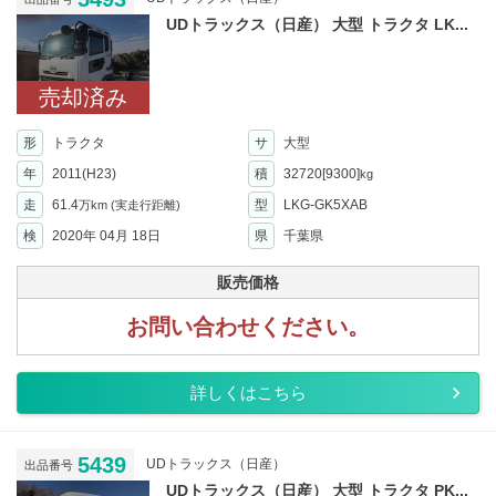
UDトラックス（日産） 大型 トラクタ LK...
売却済み
形
トラクタ
サ
大型
年
2011(H23)
積
32720[9300]
kg
走
61.4
型
LKG-GK5XAB
万km
(実走行距離)
検
2020年 04月 18日
県
千葉県
販売価格
お問い合わせください。
詳しくはこちら
5439
UDトラックス（日産）
出品番号
UDトラックス（日産） 大型 トラクタ PK...