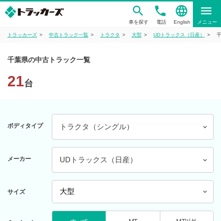
phone
language
menu
車を探す
電話
English
メニュー
トラッカーズ
中古トラック一覧
トラクタ
大型
UDトラックス（日産）
千葉県の中古トラック一覧
21
台
ボディタイプ
トラクタ（シングル）
メーカー
UDトラックス（日産）
サイズ