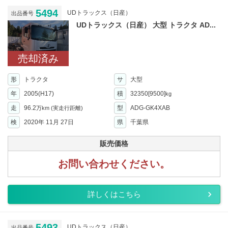
5494
UDトラックス（日産）
出品番号
UDトラックス（日産） 大型 トラクタ AD...
売却済み
形
トラクタ
サ
大型
年
2005(H17)
積
32350[9500]
kg
走
96.2
型
ADG-GK4XAB
万km
(実走行距離)
検
2020年 11月 27日
県
千葉県
販売価格
お問い合わせください。
詳しくはこちら
5493
UDトラックス（日産）
出品番号