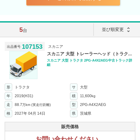
5
unfold_more
並び順変更
台
107153
スカニア
出品番号
スカニア 大型 トレーラーヘッド（トラク...
スカニア 大型 トラクタ 2PG-A4X2AEG中古トラック詳
細
形
トラクタ
サ
大型
年
2019(H31)
積
11,600
kg
走
88.7
型
2PG-A4X2AEG
万km
(実走行距離)
検
2027年 04月 14日
県
茨城県
販売価格
お問い合わせください。