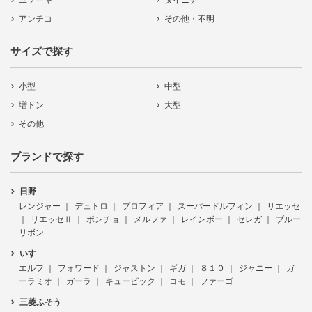
ユソーキ
ダイニチ
アンチコ
その他・不明
サイズで探す
小型
中型
増トン
大型
その他
ブランドで探す
日野
レンジャー
デュトロ
プロフィア
スーパードルフィン
リエッセ
リエッセⅡ
ポンチョ
メルファ
レインボー
セレガ
ブルー
リボン
いすゞ
エルフ
フォワード
ジャストン
ギガ
８１０
ジャニー
ガ
ーラミオ
ガーラ
キュービック
コモ
ファーゴ
三菱ふそう