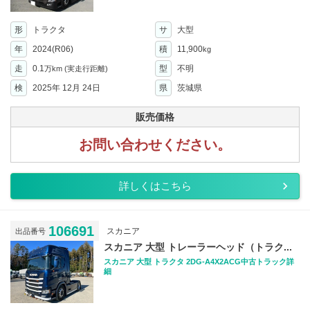
形
トラクタ
サ
大型
年
2024(R06)
積
11,900
kg
走
0.1
型
不明
万km
(実走行距離)
検
2025年 12月 24日
県
茨城県
販売価格
お問い合わせください。
詳しくはこちら
106691
スカニア
出品番号
スカニア 大型 トレーラーヘッド（トラク...
スカニア 大型 トラクタ 2DG-A4X2ACG中古トラック詳
細