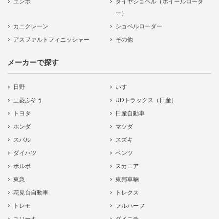
ユンボ
タイヤショベル（ホイールローダ
ー）
カニクレーン
ショベルローダー
アスファルトフィニッシャー
その他
メーカーで探す
日野
いすゞ
三菱ふそう
UDトラックス（日産）
トヨタ
日産自動車
ホンダ
マツダ
スバル
スズキ
ダイハツ
ベンツ
ボルボ
スカニア
東急
東邦車輛
花見台自動車
トレクス
トレモ
フルハーフ