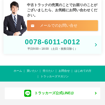
中古トラックの売買のことでお困りのことが
ございましたら、
お気軽にお問い合わせくだ
さい。
メールでのお問い合せ
mail
0078-6011-0012
平日9:00～18:00 （土日・祝祭日除く）
ホーム
買いたい
売りたい
お問合せ
はじめての方
トラッカーズマガジン
トラッカーズ公式LINE@