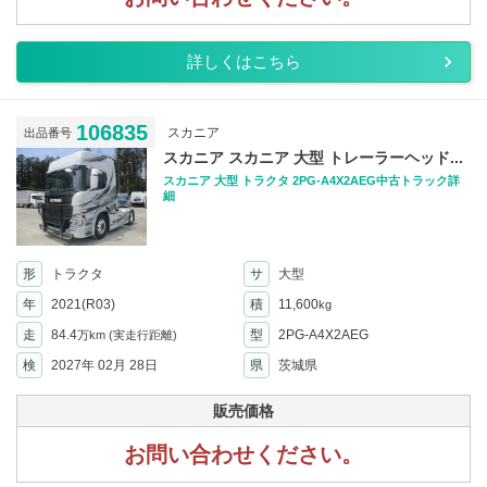
詳しくはこちら
106835
スカニア
出品番号
スカニア スカニア 大型 トレーラーヘッド...
スカニア 大型 トラクタ 2PG-A4X2AEG中古トラック詳
細
形
トラクタ
サ
大型
年
2021(R03)
積
11,600
kg
走
84.4
型
2PG-A4X2AEG
万km
(実走行距離)
検
2027年 02月 28日
県
茨城県
販売価格
お問い合わせください。