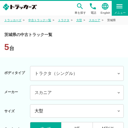
phone
language
menu
車を探す
電話
English
メニュー
トラッカーズ
中古トラック一覧
トラクタ
大型
スカニア
茨城県
茨城県の中古トラック一覧
5
台
ボディタイプ
トラクタ（シングル）
メーカー
スカニア
サイズ