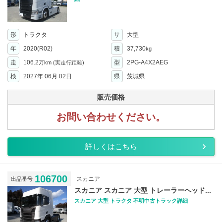
形
トラクタ
サ
大型
年
2020(R02)
積
37,730
kg
走
106.2
型
2PG-A4X2AEG
万km
(実走行距離)
検
2027年 06月 02日
県
茨城県
販売価格
お問い合わせください。
詳しくはこちら
106700
スカニア
出品番号
スカニア スカニア 大型 トレーラーヘッド...
スカニア 大型 トラクタ 不明中古トラック詳細