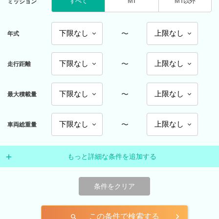
すべて
MT
MT以外
ミッション
〜
年式
〜
走行距離
〜
最大積載量
〜
車両総重量
もっと詳細な条件を追加する
条件をクリア
この条件で検索する
search