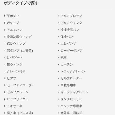
ボディタイプで探す
平ボディ
アルミブロック
Wキャブ
アルミウィング
アルミバン
冷凍冷蔵バン
冷凍冷蔵ウィング
保冷バン
保冷ウィング
土砂ダンプ
深ダンプ（土砂禁）
ローダーダンプ
L・Fゲート
幌車
幌ウィング
カーテン
クレーン付き
トラッククレーン
ヒアブ
セルフローダー
セーフティローダー
車載専用車
セルフクレーン
セーフティクレーン
ヒップリフター
タンクローリー
ミキサー車
コンテナ専用車
塵芥車（プレス式）
塵芥車（回転式）