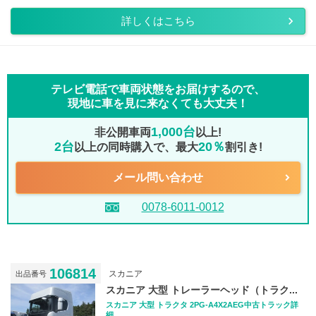
詳しくはこちら
テレビ電話で車両状態をお届けするので、
現地に車を見に来なくても大丈夫！
1,000台
非公開車両
以上!
2台
20％
以上の同時購入で、最大
割引き!
メール問い合わせ
0078-6011-0012
106814
スカニア
出品番号
スカニア 大型 トレーラーヘッド（トラク...
スカニア 大型 トラクタ 2PG-A4X2AEG中古トラック詳
細