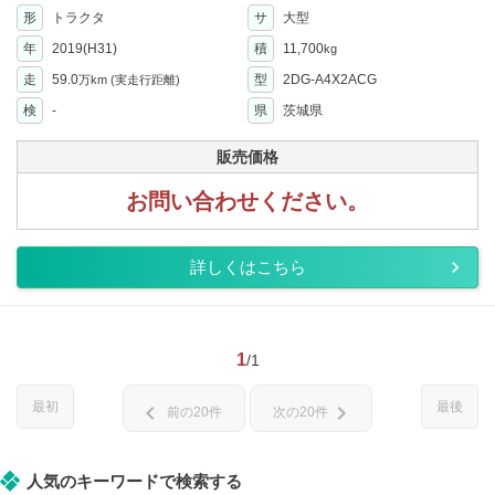
形
トラクタ
サ
大型
年
2019(H31)
積
11,700
kg
走
59.0
型
2DG-A4X2ACG
万km
(実走行距離)
検
-
県
茨城県
販売価格
お問い合わせください。
詳しくはこちら
1
/1
最初
最後
chevron_left
chevron_right
前の20件
次の20件
人気のキーワードで検索する