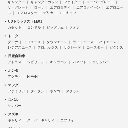
キャンター
キャンターガッツ
ファイター
スーパーグレート
ザ・グレート
ローザ
エアロミディ
エアロクイーン
エアロエー
ス
エアロスター
デリカ
ミニキャブ
UDトラックス（日産）
カゼット
コンドル
ビッグサム
クオン
トヨタ
ダイナ
トヨエース
タウンエース
ライトエース
ハイエース
レジアスエース
プロボックス
サクシード
コースター
ピクシス
日産自動車
アトラス
シビリアン
キャラバン
バネット
クリッパー
ホンダ
アクティ
N-VAN
マツダ
ファミリア
タイタン
ボンゴ
スクラム
スバル
サンバー
スズキ
キャリィ
スーパーキャリィ
エブリィ