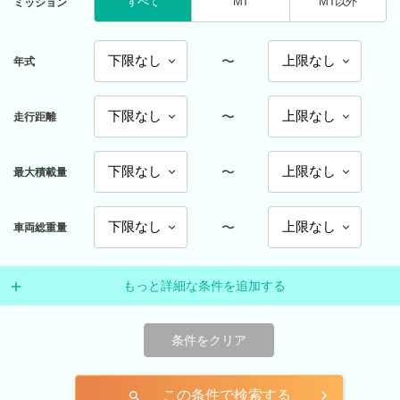
すべて
MT
MT以外
ミッション
〜
年式
〜
走行距離
〜
最大積載量
〜
車両総重量
もっと詳細な条件を追加する
条件をクリア
この条件で検索する
search