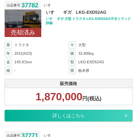
37782
いすゞ
出品番号
いすゞ ギガ LKG-EXD52AG
いすゞ ギガ 大型 トラクタ LKG-EXD52AG中古トラック
詳細
売却済み
形
トラクタ
サ
大型
年
2011(H23)
積
32,400
kg
走
145.9
型
LKG-EXD52AG
万km
検
-
県
栃木県
販売価格
1,870,000
円(税込)
詳しくはこちら
37771
いすゞ
出品番号