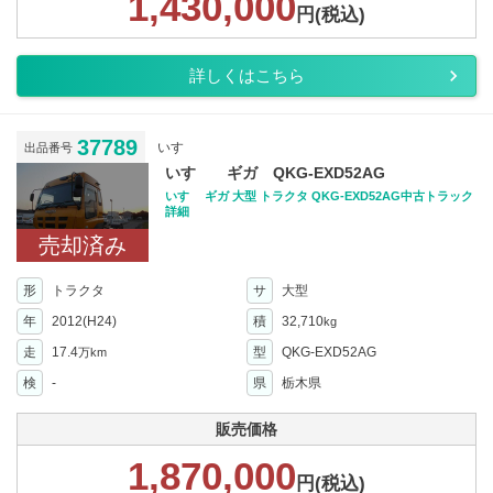
1,430,000
円(税込)
詳しくはこちら
37789
いすゞ
出品番号
いすゞ ギガ QKG-EXD52AG
いすゞ ギガ 大型 トラクタ QKG-EXD52AG中古トラック
詳細
売却済み
形
トラクタ
サ
大型
年
2012(H24)
積
32,710
kg
走
17.4
型
QKG-EXD52AG
万km
検
-
県
栃木県
販売価格
1,870,000
円(税込)