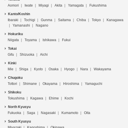
Aomori
Iwate
Miyagi
Akita
Yamagata
Fukushima
Kanto/Koshin
Ibaraki
Tochigi
Gunma
Saitama
Chiba
Tokyo
Kanagawa
Yamanashi
Nagano
Hokuriku
Niigata
Toyama
Ishikawa
Fukui
Tokai
Gifu
Shizuoka
Aichi
Kinki
Mie
Shiga
Kyoto
Osaka
Hyogo
Nara
Wakayama
Chugoku
Tottori
Shimane
Okayama
Hiroshima
Yamaguchi
Shikoku
Tokushima
Kagawa
Ehime
Kochi
North Kyusyu
Fukuoka
Saga
Nagasaki
Kumamoto
Oita
South Kyusyu
Miyazaki
Kagoshima
Okinawa