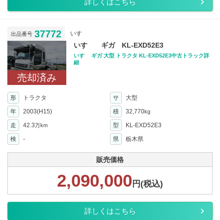
詳しくはこちら
37772
いすゞ
出品番号
いすゞ ギガ KL-EXD52E3
いすゞ ギガ 大型 トラクタ KL-EXD52E3中古トラック詳
細
売却済み
形
トラクタ
サ
大型
年
2003(H15)
積
32,770
kg
走
42.3
型
KL-EXD52E3
万km
検
-
県
栃木県
販売価格
2,090,000
円(税込)
詳しくはこちら