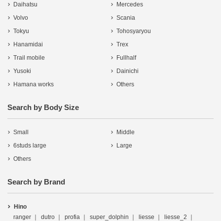
Daihatsu
Mercedes
Volvo
Scania
Tokyu
Tohosyaryou
Hanamidai
Trex
Trail mobile
Fullhalf
Yusoki
Dainichi
Hamana works
Others
Search by Body Size
Small
Middle
6studs large
Large
Others
Search by Brand
Hino
ranger
dutro
profia
super_dolphin
liesse
liesse_2