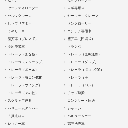
ヒアブ
セルフローダー
セーフティローダー
車載専用車
セルフクレーン
セーフティクレーン
ヒップリフター
タンクローリー
ミキサー車
コンテナ専用車
塵芥車（プレス式）
塵芥車（回転式）
高所作業車
トラクタ
トレーラ（まな板）
トレーラ（重機運搬）
トレーラ（スクラップ）
トレーラ（ダンプ）
トレーラ（ポール）
トレーラ（海コン20ft）
トレーラ（海コン40ft）
トレーラ（平）
トレーラ（ウイング）
トレーラ（バン）
トレーラ（その他）
チップ運搬
スクラップ運搬
コンクリート圧送
バキュームダンパー
シャーシ
穴掘建柱車
バキュームカー
レッカー車
高圧洗浄車