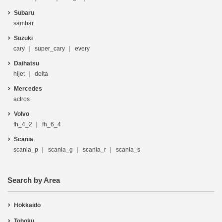
Subaru
sambar
Suzuki
cary
super_cary
every
Daihatsu
hijet
delta
Mercedes
actros
Volvo
fh_4_2
fh_6_4
Scania
scania_p
scania_g
scania_r
scania_s
Search by Area
Hokkaido
Tohoku