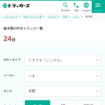
phone
language
menu
車を探す
電話
English
メニュー
トラッカーズ
中古トラック一覧
トラクタ
大型
いすゞ
栃木県
栃木県の中古トラック一覧
24
台
ボディタイプ
トラクタ（シングル）
メーカー
いすゞ
サイズ