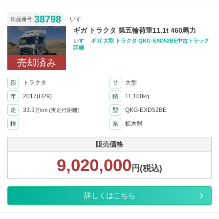
38798
いすゞ
出品番号
ギガ トラクタ 第五輪荷重11.1t 460馬力
いすゞ ギガ 大型 トラクタ QKG-EXD52BE中古トラック
詳細
売却済み
形
トラクタ
サ
大型
年
2017(H29)
積
11,100
kg
走
33.3
型
QKG-EXD52BE
万km
(実走行距離)
検
-
県
栃木県
販売価格
9,020,000
円(税込)
詳しくはこちら