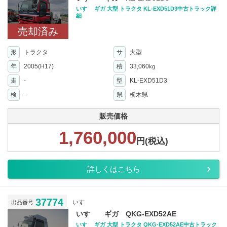
いすゞ ギガ 大型 トラクタ KL-EXD51D3中古トラック詳
細
売却済み
形
トラクタ
サ
大型
年
2005(H17)
積
33,060
kg
走
-
型
KL-EXD51D3
検
-
県
栃木県
販売価格
1,760,000
円(税込)
詳しくはこちら
37774
いすゞ
出品番号
いすゞ ギガ QKG-EXD52AE
いすゞ ギガ 大型 トラクタ QKG-EXD52AE中古トラック