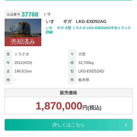
37768
いすゞ
出品番号
いすゞ ギガ LKG-EXD52AG
いすゞ ギガ 大型 トラクタ LKG-EXD52AG中古トラック
詳細
売却済み
形
トラクタ
サ
大型
年
2011(H23)
積
32,700
kg
走
146.6
型
LKG-EXD52AG
万km
検
-
県
栃木県
販売価格
1,870,000
円(税込)
詳しくはこちら