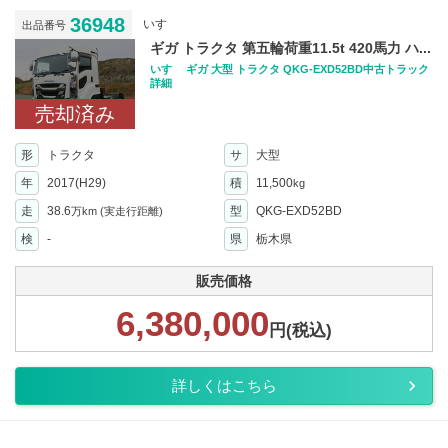
36948
いすゞ
出品番号
ギガ トラクタ 第五輪荷重11.5t 420馬力 ハ...
いすゞ ギガ 大型 トラクタ QKG-EXD52BD中古トラック
詳細
売却済み
形
トラクタ
サ
大型
年
2017(H29)
積
11,500
kg
走
38.6
型
QKG-EXD52BD
万km
(実走行距離)
検
-
県
栃木県
販売価格
6,380,000
円(税込)
詳しくはこちら