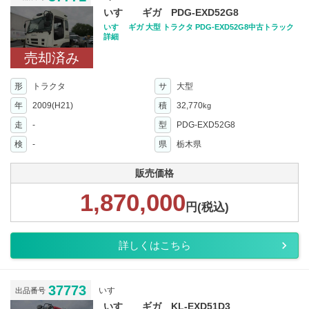
いすゞ ギガ PDG-EXD52G8
いすゞ ギガ 大型 トラクタ PDG-EXD52G8中古トラック
詳細
売却済み
形
トラクタ
サ
大型
年
2009(H21)
積
32,770
kg
走
-
型
PDG-EXD52G8
検
-
県
栃木県
販売価格
1,870,000
円(税込)
詳しくはこちら
37773
いすゞ
出品番号
いすゞ ギガ KL-EXD51D3