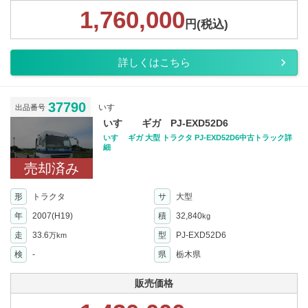
1,760,000
円(税込)
詳しくはこちら
37790
いすゞ
出品番号
いすゞ ギガ PJ-EXD52D6
いすゞ ギガ 大型 トラクタ PJ-EXD52D6中古トラック詳
細
売却済み
形
トラクタ
サ
大型
年
2007(H19)
積
32,840
kg
走
33.6
型
PJ-EXD52D6
万km
検
-
県
栃木県
販売価格