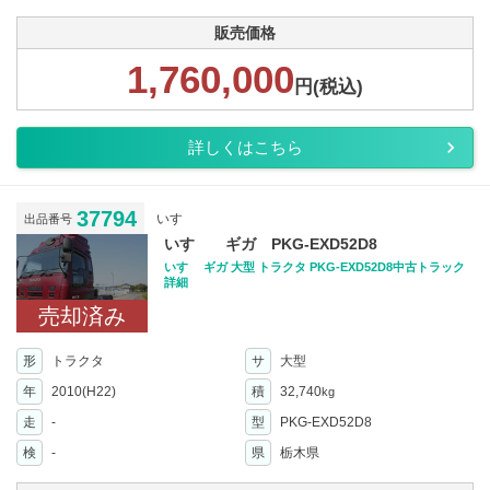
販売価格
1,760,000
円(税込)
詳しくはこちら
37794
いすゞ
出品番号
いすゞ ギガ PKG-EXD52D8
いすゞ ギガ 大型 トラクタ PKG-EXD52D8中古トラック
詳細
売却済み
形
トラクタ
サ
大型
年
2010(H22)
積
32,740
kg
走
-
型
PKG-EXD52D8
検
-
県
栃木県