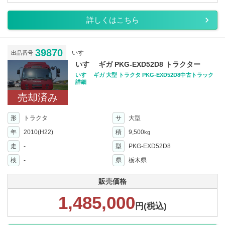
詳しくはこちら
39870
いすゞ
出品番号
いすゞ ギガ PKG-EXD52D8 トラクター
いすゞ ギガ 大型 トラクタ PKG-EXD52D8中古トラック
詳細
売却済み
形
トラクタ
サ
大型
年
2010(H22)
積
9,500
kg
走
-
型
PKG-EXD52D8
検
-
県
栃木県
販売価格
1,485,000
円(税込)