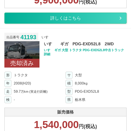
円(税込)
詳しくはこちら
41193
いすゞ
出品番号
いすゞ ギガ PDG-EXD52L8 2WD
いすゞ ギガ 大型 トラクタ PDG-EXD52L8中古トラック
詳細
売却済み
形
トラクタ
サ
大型
年
2008(H20)
積
8,000
kg
走
59.7
型
PDG-EXD52L8
万km
(実走行距離)
検
-
県
栃木県
販売価格
1,540,000
円(税込)