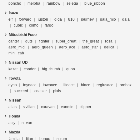
poncho
melpha
rainbow
selega
blue_ribbon
Isuzu
elf
forward
juston
giga
810
journey
gala_mio
gala
cubic
como
fargo
Mitsubishi Fuso
canter
guts
fighter
super_great
the_great
rosa
aero_midi
aero_queen
aero_ace
aero_star
delica
mini_cab
Nissan UD
kazet
condor
big_thumb
quon
Toyota
dyna
toyoace
townace
liteace
hiace
regiusace
probox
succeed
coaster
pixis
Nissan
atlas
sivilian
caravan
vanette
clipper
Honda
acty
n_van
Mazda
familia
titan
bongo
scrum