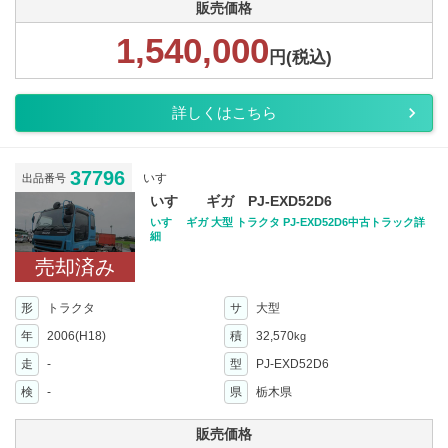
販売価格
1,540,000
円(税込)
詳しくはこちら
37796
いすゞ
出品番号
いすゞ ギガ PJ-EXD52D6
いすゞ ギガ 大型 トラクタ PJ-EXD52D6中古トラック詳
細
売却済み
形
トラクタ
サ
大型
年
2006(H18)
積
32,570
kg
走
-
型
PJ-EXD52D6
検
-
県
栃木県
販売価格