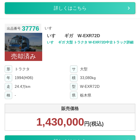
詳しくはこちら
37776
いすゞ
出品番号
いすゞ ギガ W-EXR72D
いすゞ ギガ 大型 トラクタ W-EXR72D中古トラック詳細
売却済み
形
トラクタ
サ
大型
年
1994(H06)
積
33,080
kg
走
24.4
型
W-EXR72D
万km
検
-
県
栃木県
販売価格
1,430,000
円(税込)