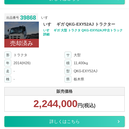
39868
いすゞ
出品番号
いすゞ ギガ QKG-EXY52AJ トラクター
いすゞ ギガ 大型 トラクタ QKG-EXY52AJ中古トラック
詳細
売却済み
形
トラクタ
サ
大型
年
2014(H26)
積
11,400
kg
走
-
型
QKG-EXY52AJ
検
-
県
栃木県
販売価格
2,244,000
円(税込)
詳しくはこちら