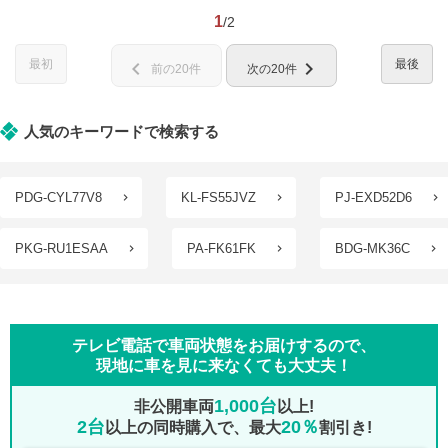
1
/2
最初
最後
chevron_left
chevron_right
前の20件
次の20件
人気のキーワードで検索する
PDG-CYL77V8
KL-FS55JVZ
PJ-EXD52D6
PKG-RU1ESAA
PA-FK61FK
BDG-MK36C
テレビ電話で車両状態をお届けするので、
現地に車を見に来なくても大丈夫！
1,000台
非公開車両
以上!
2台
20％
以上の同時購入で、最大
割引き!