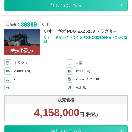
詳しくはこちら
39869
いすゞ
出品番号
いすゞ ギガ PDG-EXZ52J8 トラクター
いすゞ ギガ 大型 トラクタ PDG-EXZ52J8中古トラック詳
細
売却済み
形
トラクタ
サ
大型
年
2008(H20)
積
16,000
kg
走
-
型
PDG-EXZ52J8
検
-
県
栃木県
販売価格
4,158,000
円(税込)
詳しくはこちら