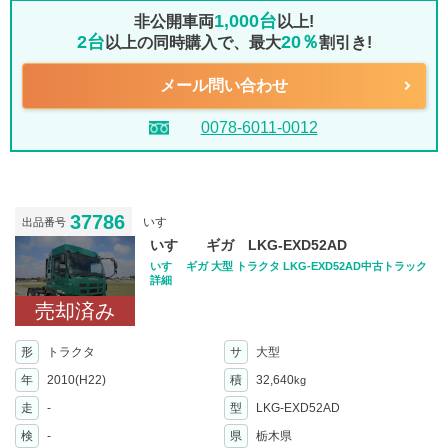
1,000台
非公開車両
以上!
2台
20％
以上の同時購入で、最大
割引き!
メール問い合わせ
0078-6011-0012
37786
いすゞ
出品番号
いすゞ ギガ LKG-EXD52AD
いすゞ ギガ 大型 トラクタ LKG-EXD52AD中古トラック
詳細
売却済み
形
トラクタ
サ
大型
年
2010(H22)
積
32,640
kg
走
-
型
LKG-EXD52AD
検
-
県
栃木県