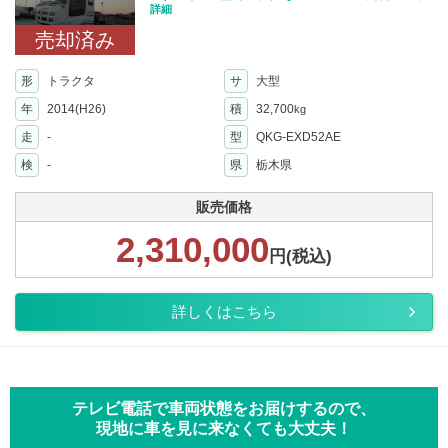
詳細
売却済み
形
トラクタ
サ
大型
年
2014(H26)
積
32,700
kg
走
-
型
QKG-EXD52AE
検
-
県
栃木県
販売価格
2,310,000
円(税込)
詳しくはこちら
テレビ電話で車両状態をお届けするので、
現地に車を見に来なくても大丈夫！