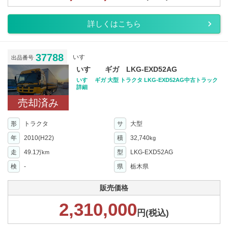
詳しくはこちら
37788
いすゞ
出品番号
いすゞ ギガ LKG-EXD52AG
いすゞ ギガ 大型 トラクタ LKG-EXD52AG中古トラック
詳細
売却済み
形
トラクタ
サ
大型
年
2010(H22)
積
32,740
kg
走
49.1
型
LKG-EXD52AG
万km
検
-
県
栃木県
販売価格
2,310,000
円(税込)