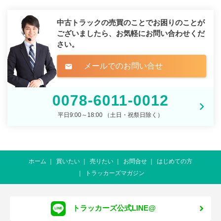
中古トラックの売買のことでお困りのことが
ございましたら、
お気軽にお問い合わせくだ
さい。
メールでのお問い合せ
mail
0078-6011-0012
平日9:00～18:00 （土日・祝祭日除く）
ホーム
買いたい
売りたい
お問合せ
はじめての方
トラッカーズマガジン
トラッカーズ公式LINE@