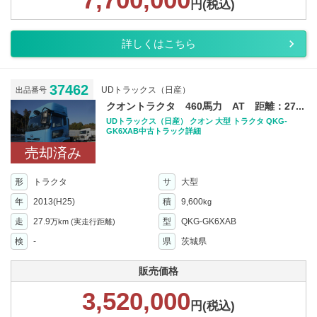
円(税込)
詳しくはこちら
37462
UDトラックス（日産）
出品番号
クオントラクタ 460馬力 AT 距離：27...
UDトラックス（日産） クオン 大型 トラクタ QKG-
GK6XAB中古トラック詳細
売却済み
形
トラクタ
サ
大型
年
2013(H25)
積
9,600
kg
走
27.9
型
QKG-GK6XAB
万km
(実走行距離)
検
-
県
茨城県
販売価格
3,520,000
円(税込)