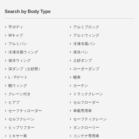
Search by Body Type
平ボディ
アルミブロック
Wキャブ
アルミウィング
アルミバン
冷凍冷蔵バン
冷凍冷蔵ウィング
保冷バン
保冷ウィング
土砂ダンプ
深ダンプ（土砂禁）
ローダーダンプ
L・Fゲート
幌車
幌ウィング
カーテン
クレーン付き
トラッククレーン
ヒアブ
セルフローダー
セーフティローダー
車載専用車
セルフクレーン
セーフティクレーン
ヒップリフター
タンクローリー
ミキサー車
コンテナ専用車