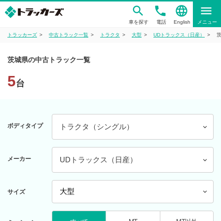
phone
language
menu
車を探す
電話
English
メニュー
トラッカーズ
中古トラック一覧
トラクタ
大型
UDトラックス（日産）
茨城県の中古トラック一覧
5
台
ボディタイプ
トラクタ（シングル）
メーカー
UDトラックス（日産）
サイズ