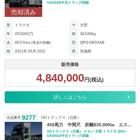
GK5XAB中古トラック詳細
売却済み
形
トラクタ
サ
大型
年
2015(H27)
積
38,540
kg
走
49.0
型
QPG-GK5XAB
万km
(実走行距離)
検
2021年 05月 20日
県
茨城県
販売価格
4,840,000
円(税込)
詳しくはこちら
9277
UDトラックス（日産）
出品番号
450馬力 中間尺 距離835,000㎞ エス...
UDトラックス（日産） クオン 大型 トラクタ QKG-
GK6XAD中古トラック詳細