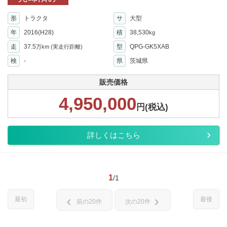
形
トラクタ
サ
大型
年
2016(H28)
積
38,530
kg
走
37.5
型
QPG-GK5XAB
万km
(実走行距離)
検
-
県
茨城県
販売価格
4,950,000
円(税込)
詳しくはこちら
1
/1
最初
最後
chevron_left
chevron_right
前の20件
次の20件