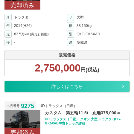
売却済み
形
トラクタ
サ
大型
年
2014(H26)
積
38,150
kg
走
83.5
型
QKG-GK6XAD
万km
(実走行距離)
検
-
県
茨城県
販売価格
2,750,000
円(税込)
詳しくはこちら
9275
UDトラックス（日産）
出品番号
カスタム 第五輪11.5t 距離375,000㎞
UDトラックス（日産） クオン 大型 トラクタ QPG-
GK5XAB中古トラック詳細
売却済み