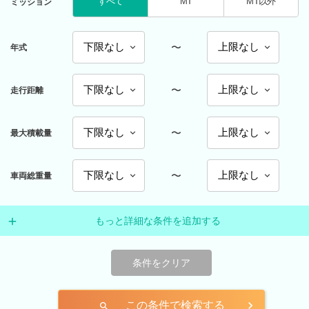
すべて
MT
MT以外
ミッション
〜
年式
〜
走行距離
〜
最大積載量
〜
車両総重量
もっと詳細な条件を追加する
条件をクリア
この条件で検索する
search