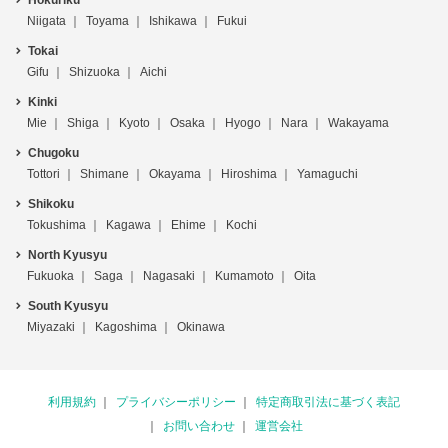
Hokuriku
Niigata
Toyama
Ishikawa
Fukui
Tokai
Gifu
Shizuoka
Aichi
Kinki
Mie
Shiga
Kyoto
Osaka
Hyogo
Nara
Wakayama
Chugoku
Tottori
Shimane
Okayama
Hiroshima
Yamaguchi
Shikoku
Tokushima
Kagawa
Ehime
Kochi
North Kyusyu
Fukuoka
Saga
Nagasaki
Kumamoto
Oita
South Kyusyu
Miyazaki
Kagoshima
Okinawa
利用規約
プライバシーポリシー
特定商取引法に基づく表記
お問い合わせ
運営会社