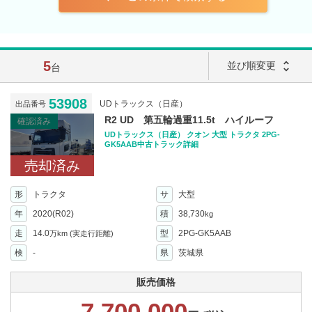
5
unfold_more
並び順変更
台
53908
UDトラックス（日産）
出品番号
R2 UD 第五輪過重11.5t ハイルーフ
確認済み
UDトラックス（日産） クオン 大型 トラクタ 2PG-
GK5AAB中古トラック詳細
売却済み
形
トラクタ
サ
大型
年
2020(R02)
積
38,730
kg
走
14.0
型
2PG-GK5AAB
万km
(実走行距離)
検
-
県
茨城県
販売価格
7,700,000