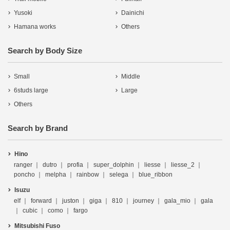
Yusoki
Dainichi
Hamana works
Others
Search by Body Size
Small
Middle
6studs large
Large
Others
Search by Brand
Hino
ranger
dutro
profia
super_dolphin
liesse
liesse_2
poncho
melpha
rainbow
selega
blue_ribbon
Isuzu
elf
forward
juston
giga
810
journey
gala_mio
gala
cubic
como
fargo
Mitsubishi Fuso