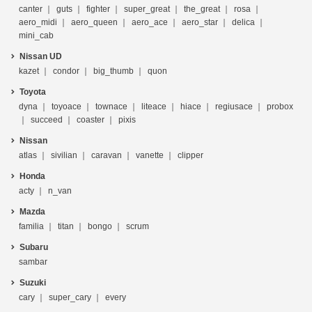
canter
guts
fighter
super_great
the_great
rosa
aero_midi
aero_queen
aero_ace
aero_star
delica
mini_cab
Nissan UD
kazet
condor
big_thumb
quon
Toyota
dyna
toyoace
townace
liteace
hiace
regiusace
probox
succeed
coaster
pixis
Nissan
atlas
sivilian
caravan
vanette
clipper
Honda
acty
n_van
Mazda
familia
titan
bongo
scrum
Subaru
sambar
Suzuki
cary
super_cary
every