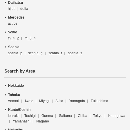
Daihatsu
hijet
delta
Mercedes
actros
Volvo
fh_4_2
fh_6_4
Scania
scania_p
scania_g
scania_r
scania_s
Search by Area
Hokkaido
Tohoku
Aomori
Iwate
Miyagi
Akita
Yamagata
Fukushima
Kanto/Koshin
Ibaraki
Tochigi
Gunma
Saitama
Chiba
Tokyo
Kanagawa
Yamanashi
Nagano