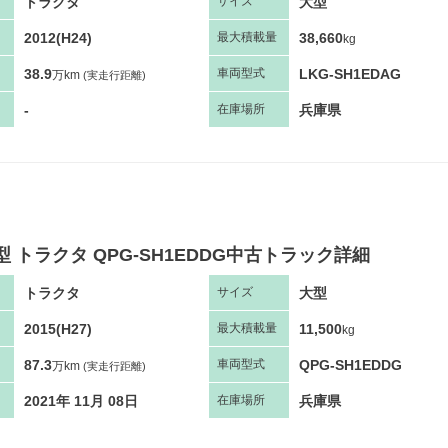
トラクタ
大型
サ
イズ
2012(H24)
38,660
最大
積
載量
kg
38.9
LKG-SH1EDAG
車両
型
式
万km
(実走行距離)
-
兵庫県
在庫場所
型 トラクタ QPG-SH1EDDG中古トラック詳細
トラクタ
大型
サ
イズ
2015(H27)
11,500
最大
積
載量
kg
87.3
QPG-SH1EDDG
車両
型
式
万km
(実走行距離)
2021年 11月 08日
兵庫県
在庫場所