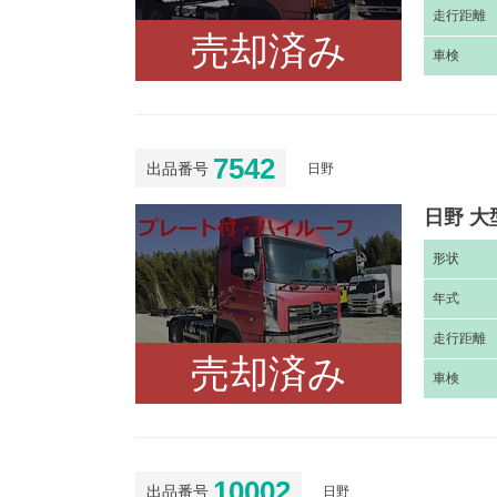
走
行距離
売却済み
車
検
7542
出品番号
日野
日野 大
形
状
年
式
走
行距離
売却済み
車
検
10002
出品番号
日野