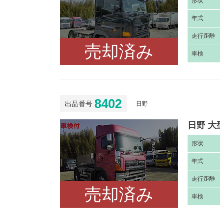
形
状
年
式
走
行距離
売却済み
車
検
8402
出品番号
日野
日野 大
形
状
年
式
走
行距離
売却済み
車
検