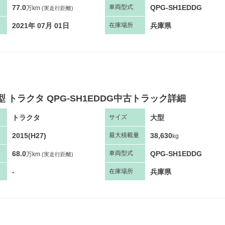
77.0
QPG-SH1EDDG
車両
型
式
万km
(実走行距離)
2021年 07月 01日
兵庫県
在庫場所
型 トラクタ QPG-SH1EDDG中古トラック詳細
トラクタ
大型
サ
イズ
2015(H27)
38,630
最大
積
載量
kg
68.0
QPG-SH1EDDG
車両
型
式
万km
(実走行距離)
-
兵庫県
在庫場所