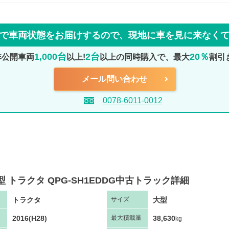
で車両状態をお届けするので、
現地に車を見に来なく
1,000台
2台
20％
非公開車両
以上!
以上の同時購入で、最大
割引
メール問い合わせ
0078-6011-0012
型 トラクタ QPG-SH1EDDG中古トラック詳細
トラクタ
大型
サ
イズ
2016(H28)
38,630
最大
積
載量
kg