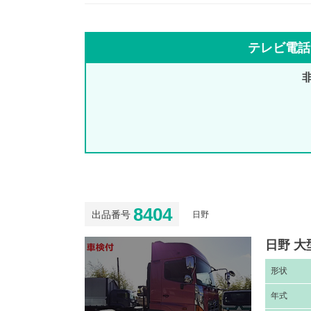
テレビ電話
8404
出品番号
日野
日野 大
形
状
年
式