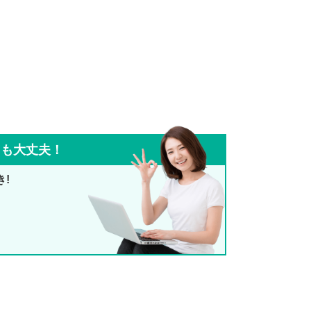
ても大丈夫！
き!