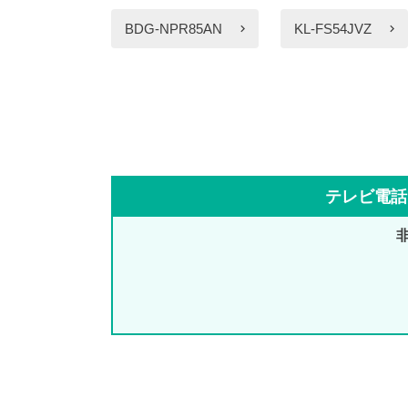
BDG-NPR85AN
KL-FS54JVZ
テレビ電話