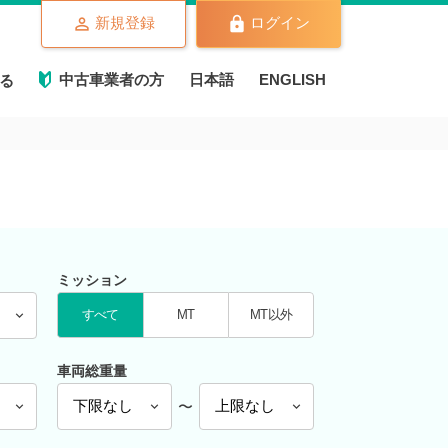
新規登録
ログイン
中古車業者の方
日本語
ENGLISH
る
ミッション
すべて
MT
MT以外
車両総重量
〜