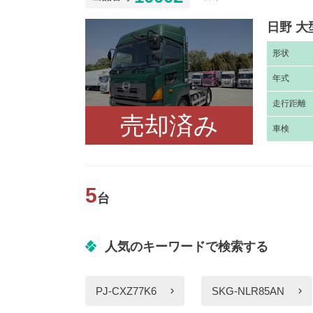
日野 大
形
状
年
式
走
行距離
売却済み
車
検
5
台
人気のキーワードで検索する
PJ-CXZ77K6
SKG-NLR85AN