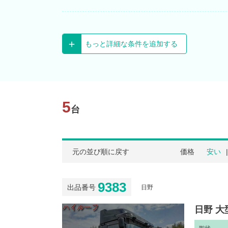
もっと詳細な条件を追加する
5
台
元の並び順に戻す
価格
安い
9383
出品番号
日野
日野 大