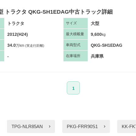
型 トラクタ QKG-SH1EDAG中古トラック詳細
トラクタ
大型
サ
イズ
2012(H24)
9,600
最大
積
載量
kg
34.0
QKG-SH1EDAG
車両
型
式
万km
(実走行距離)
-
兵庫県
在庫場所
1
TPG-NLR85AN
PKG-FRR90S1
KK-FK