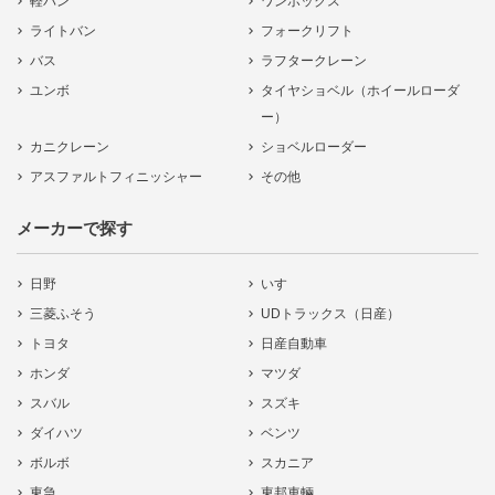
軽バン
ワンボックス
ライトバン
フォークリフト
バス
ラフタークレーン
ユンボ
タイヤショベル（ホイールローダ
ー）
カニクレーン
ショベルローダー
アスファルトフィニッシャー
その他
メーカーで探す
日野
いすゞ
三菱ふそう
UDトラックス（日産）
トヨタ
日産自動車
ホンダ
マツダ
スバル
スズキ
ダイハツ
ベンツ
ボルボ
スカニア
東急
東邦車輛