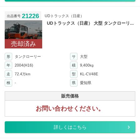
21226
UDトラックス（日産）
出品番号
UDトラックス（日産） 大型 タンクローリ...
売却済み
形
タンクローリー
サ
大型
年
2004(H16)
積
9,400
kg
走
72.4
型
KL-CV48E
万km
検
-
県
愛知県
販売価格
お問い合わせください。
詳しくはこちら