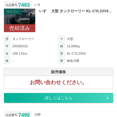
7493
いすゞ
出品番号
いすゞ 大型 タンクローリー KL-CYL23V4...
確認済み
売却済み
形
タンクローリー
サ
大型
年
2003(H15)
積
11,000
kg
走
106.1
型
KL-CYL23V4
万km
検
-
県
神奈川県
販売価格
お問い合わせください。
詳しくはこちら
7490
日野
出品番号