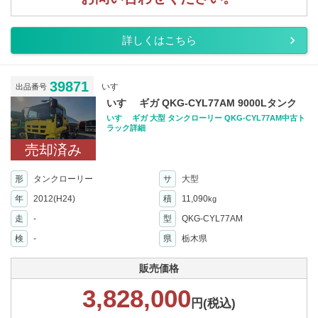
詳しくはこちら
39871
いすゞ
出品番号
いすゞ ギガ QKG-CYL77AM 9000Lタンク
いすゞ ギガ 大型 タンクローリー QKG-CYL77AM中古ト
ラック詳細
売却済み
形
タンクローリー
サ
大型
年
2012(H24)
積
11,090
kg
走
-
型
QKG-CYL77AM
検
-
県
栃木県
販売価格
3,828,000
円(税込)