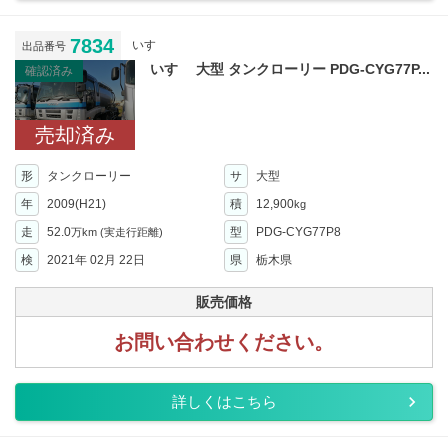
7834
いすゞ
出品番号
いすゞ 大型 タンクローリー PDG-CYG77P...
確認済み
売却済み
形
タンクローリー
サ
大型
年
2009(H21)
積
12,900
kg
走
52.0
型
PDG-CYG77P8
万km
(実走行距離)
検
2021年 02月 22日
県
栃木県
販売価格
お問い合わせください。
詳しくはこちら