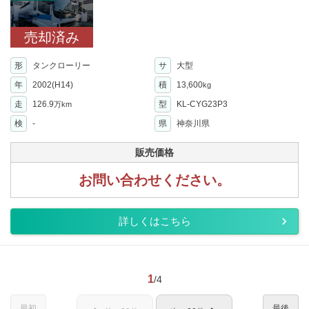
売却済み
形
タンクローリー
サ
大型
年
2002(H14)
積
13,600
kg
走
126.9
型
KL-CYG23P3
万km
検
-
県
神奈川県
販売価格
お問い合わせください。
詳しくはこちら
1
/4
最初
最後