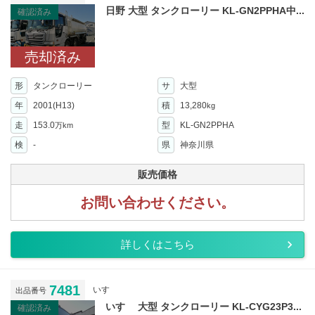
日野 大型 タンクローリー KL-GN2PPHA中...
確認済み
売却済み
形
タンクローリー
サ
大型
年
2001(H13)
積
13,280
kg
走
153.0
型
KL-GN2PPHA
万km
検
-
県
神奈川県
販売価格
お問い合わせください。
詳しくはこちら
7481
いすゞ
出品番号
いすゞ 大型 タンクローリー KL-CYG23P3...
確認済み