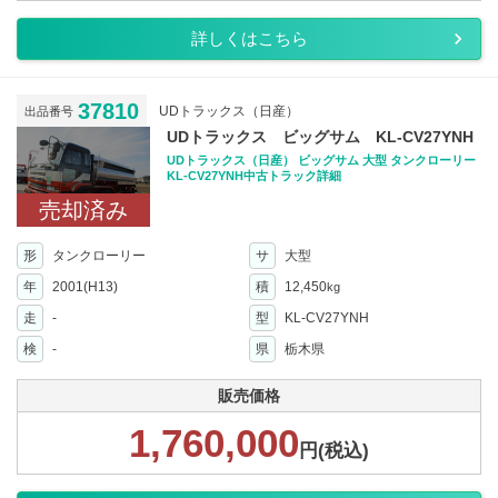
詳しくはこちら
37810
UDトラックス（日産）
出品番号
UDトラックス ビッグサム KL-CV27YNH
UDトラックス（日産） ビッグサム 大型 タンクローリー
KL-CV27YNH中古トラック詳細
売却済み
形
タンクローリー
サ
大型
年
2001(H13)
積
12,450
kg
走
-
型
KL-CV27YNH
検
-
県
栃木県
販売価格
1,760,000
円(税込)