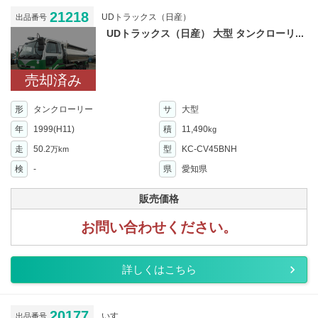
21218
UDトラックス（日産）
出品番号
UDトラックス（日産） 大型 タンクローリ...
売却済み
形
タンクローリー
サ
大型
年
1999(H11)
積
11,490
kg
走
50.2
型
KC-CV45BNH
万km
検
-
県
愛知県
販売価格
お問い合わせください。
詳しくはこちら
20177
いすゞ
出品番号