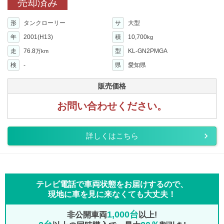
売却済み
形
タンクローリー
サ
大型
年
2001(H13)
積
10,700
kg
走
76.8
型
KL-GN2PMGA
万km
検
-
県
愛知県
販売価格
お問い合わせください。
詳しくはこちら
テレビ電話で車両状態をお届けするので、
現地に車を見に来なくても大丈夫！
1,000台
非公開車両
以上!