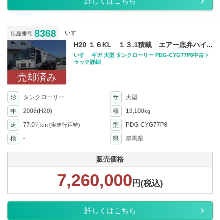
詳しくはこちら
8368
いすゞ
出品番号
H20 １６KL １３.1積載 エアー底弁ハイ...
いすゞ ギガ 大型 タンクローリー PDG-CYG77P8中古ト
ラック詳細
売却済み
形
タンクローリー
サ
大型
年
2008(H20)
積
13,100
kg
走
77.0
型
PDG-CYG77P8
万km
(実走行距離)
検
-
県
群馬県
販売価格
7,260,000
円(税込)
詳しくはこちら