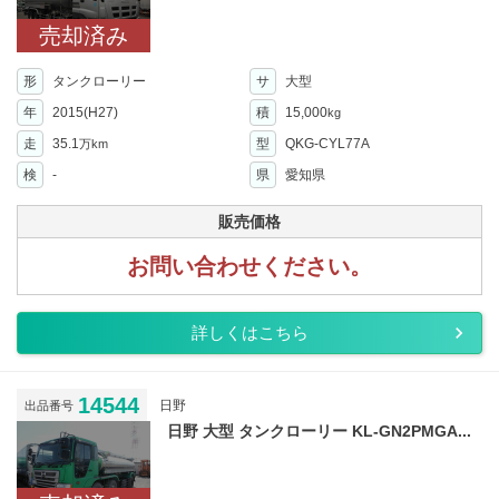
売却済み
形
タンクローリー
サ
大型
年
2015(H27)
積
15,000
kg
走
35.1
型
QKG-CYL77A
万km
検
-
県
愛知県
販売価格
お問い合わせください。
詳しくはこちら
14544
日野
出品番号
日野 大型 タンクローリー KL-GN2PMGA...