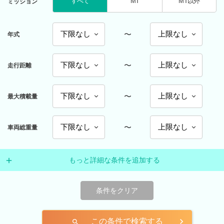
すべて
MT
MT以外
ミッション
〜
年式
〜
走行距離
〜
最大積載量
〜
車両総重量
もっと詳細な条件を追加する
条件をクリア
この条件で検索する
search