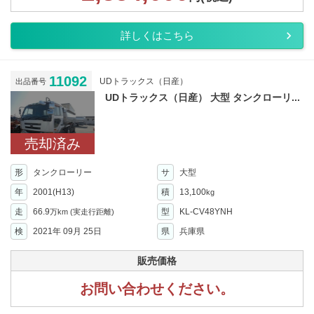
詳しくはこちら
11092
UDトラックス（日産）
出品番号
UDトラックス（日産） 大型 タンクローリ...
売却済み
形
タンクローリー
サ
大型
年
2001(H13)
積
13,100
kg
走
66.9
型
KL-CV48YNH
万km
(実走行距離)
検
2021年 09月 25日
県
兵庫県
販売価格
お問い合わせください。