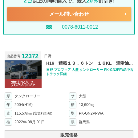
2台
20％
以上の同時購入で、最大
割引き!
メール問い合わせ
0078-6011-0012
12372
日野
出品番号
H16 積載１３．６トン １６KL 潤滑油...
日野 プロフィア 大型 タンクローリー PK-GN2PPWA中古
トラック詳細
売却済み
形
タンクローリー
サ
大型
年
2004(H16)
積
13,600
kg
走
115.5
型
PK-GN2PPWA
万km
(実走行距離)
検
2022年 08月 01日
県
群馬県
販売価格