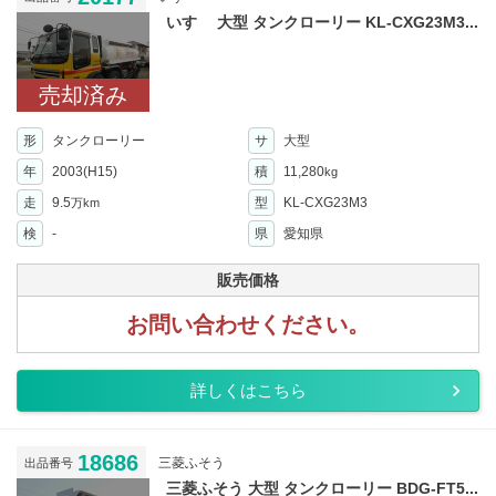
いすゞ 大型 タンクローリー KL-CXG23M3...
売却済み
形
タンクローリー
サ
大型
年
2003(H15)
積
11,280
kg
走
9.5
型
KL-CXG23M3
万km
検
-
県
愛知県
販売価格
お問い合わせください。
詳しくはこちら
18686
三菱ふそう
出品番号
三菱ふそう 大型 タンクローリー BDG-FT5...