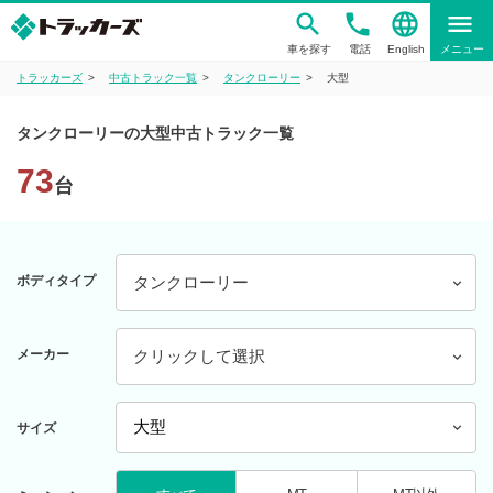
phone
language
menu
車を探す
電話
English
メニュー
トラッカーズ
中古トラック一覧
タンクローリー
大型
タンクローリーの大型中古トラック一覧
73
台
ボディタイプ
タンクローリー
メーカー
クリックして選択
サイズ