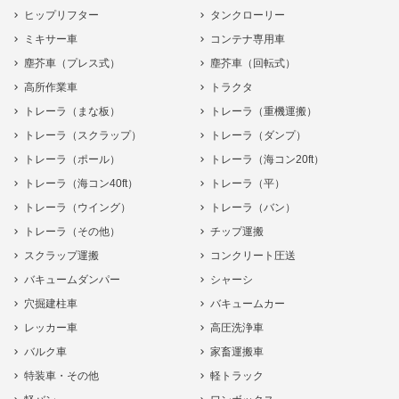
ヒップリフター
タンクローリー
ミキサー車
コンテナ専用車
塵芥車（プレス式）
塵芥車（回転式）
高所作業車
トラクタ
トレーラ（まな板）
トレーラ（重機運搬）
トレーラ（スクラップ）
トレーラ（ダンプ）
トレーラ（ポール）
トレーラ（海コン20ft）
トレーラ（海コン40ft）
トレーラ（平）
トレーラ（ウイング）
トレーラ（バン）
トレーラ（その他）
チップ運搬
スクラップ運搬
コンクリート圧送
バキュームダンパー
シャーシ
穴掘建柱車
バキュームカー
レッカー車
高圧洗浄車
バルク車
家畜運搬車
特装車・その他
軽トラック