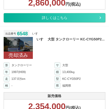
2,860,000
円(税込)
詳しくはこちら
6548
いすゞ
出品番号
いすゞ 大型 タンクローリー KC-CYG50P2...
売却済み
形
タンクローリー
サ
大型
年
1997(H09)
積
13,400
kg
走
137.0
型
KC-CYG50P2
万km
検
-
県
福岡県
販売価格
2,354,000
円(税込)