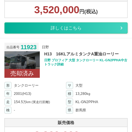
3,520,000
円(税込)
詳しくはこちら
11923
日野
出品番号
H13 16KLアルミタンクA重油ローリー
日野 プロフィア 大型 タンクローリー KL-GN2PPHA中古
トラック詳細
売却済み
形
タンクローリー
サ
大型
年
2001(H13)
積
13,280
kg
走
154.5
型
KL-GN2PPHA
万km
(実走行距離)
検
-
県
群馬県
販売価格