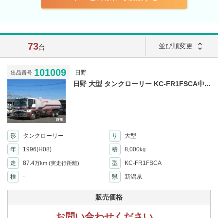
73
unfold_more
並び順変更
台
101009
日野
出品番号
日野 大型 タンクローリー KC-FR1FSCA中...
形
タンクローリー
サ
大型
年
1996(H08)
積
8,000
kg
走
87.4
型
KC-FR1FSCA
万km
(実走行距離)
検
-
県
新潟県
販売価格
お問い合わせください。