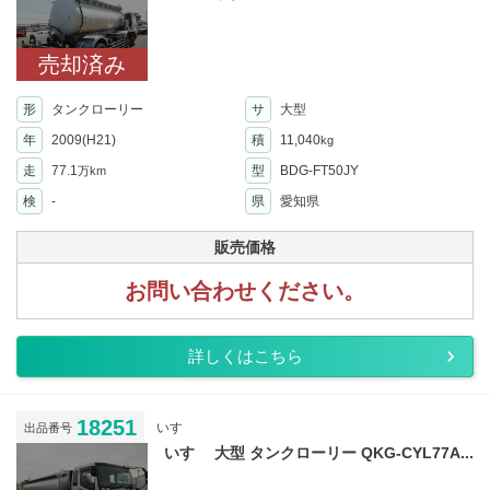
売却済み
形
タンクローリー
サ
大型
年
2009(H21)
積
11,040
kg
走
77.1
型
BDG-FT50JY
万km
検
-
県
愛知県
販売価格
お問い合わせください。
詳しくはこちら
18251
いすゞ
出品番号
いすゞ 大型 タンクローリー QKG-CYL77A...