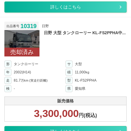
詳しくはこちら
10319
日野
出品番号
日野 大型 タンクローリー KL-FS2PPHA中...
売却済み
形
タンクローリー
サ
大型
年
2002(H14)
積
11,000
kg
走
81.7
型
KL-FS2PPHA
万km
(実走行距離)
検
-
県
愛知県
販売価格
3,300,000
円(税込)