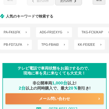
chevron_left
chevron_right
前の20件
次の20件
人気のキーワードで検索する
PA-FK61FK
ADG-FR1EXYG
TKG-FC9JKAP
PB-FD7JLFA
TPG-FBA60
KK-FE82EE
テレビ電話で車両状態をお届けするので、
現地に車を見に来なくても大丈夫！
1,000台
非公開車両
以上!
2台
20％
以上の同時購入で、最大
割引き!
メール問い合わせ
0078-6011-0012