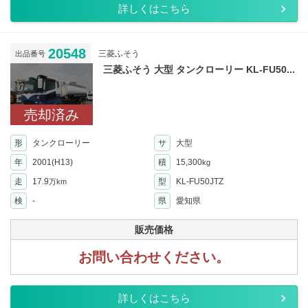
詳しくはこちら
20548
三菱ふそう
出品番号
三菱ふそう 大型 タンクローリー KL-FU50...
売却済み
形
タンクローリー
サ
大型
年
2001(H13)
積
15,300
kg
走
17.9
型
KL-FU50JTZ
万km
検
-
県
愛知県
販売価格
お問い合わせください。
詳しくはこちら