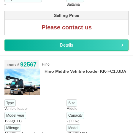
-
Saitama
Selling Price
Please contact us
Details
92567
Hino
Inquiry #
Hino Middle Vehible loader KK-FC1JJDA
Type
Size
Vehible loader
Middle
Model year
Capacity
1999(H11)
2,000
kg
Mileage
Model