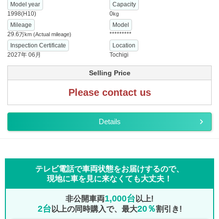
Model year
Capacity
1998(H10)
0
kg
Mileage
Model
29.6
*********
万km
(Actual mileage)
Inspection Certificate
Location
2027年 06月
Tochigi
Selling Price
Please contact us
Details
テレビ電話で車両状態をお届けするので、
現地に車を見に来なくても大丈夫！
1,000台
非公開車両
以上!
2台
20％
以上の同時購入で、最大
割引き!