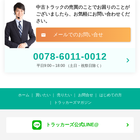
中古トラックの売買のことでお困りのことが
ございましたら、
お気軽にお問い合わせくだ
さい。
メールでのお問い合せ
mail
0078-6011-0012
平日9:00～18:00 （土日・祝祭日除く）
ホーム
買いたい
売りたい
お問合せ
はじめての方
トラッカーズマガジン
トラッカーズ公式LINE@