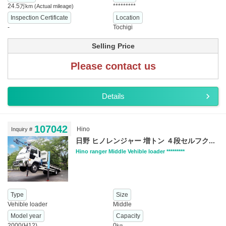
24.5
*********
万km
(Actual mileage)
Inspection Certificate
Location
-
Tochigi
Selling Price
Please contact us
Details
107042
Hino
Inquiry #
日野 ヒノレンジャー 増トン ４段セルフク...
Hino ranger Middle Vehible loader *********
Type
Size
Vehible loader
Middle
Model year
Capacity
2000(H12)
0
kg