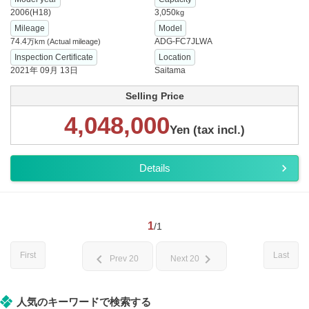
2006(H18)
3,050
kg
Mileage
Model
74.4
ADG-FC7JLWA
万km
(Actual mileage)
Inspection Certificate
Location
2021年 09月 13日
Saitama
Selling Price
4,048,000
Yen (tax incl.)
Details
1
/1
First
Last
chevron_left
chevron_right
Prev 20
Next 20
人気のキーワードで検索する