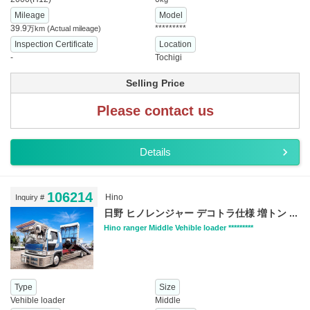
Mileage
Model
39.9
*********
万km
(Actual mileage)
Inspection Certificate
Location
-
Tochigi
Selling Price
Please contact us
Details
106214
Hino
Inquiry #
日野 ヒノレンジャー デコトラ仕様 増トン ...
Hino ranger Middle Vehible loader *********
Type
Size
Vehible loader
Middle