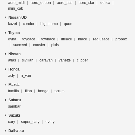
aero_midi
aero_queen
aero_ace
aero_star
delica
mini_cab
Nissan UD
kazet
condor
big_thumb
quon
Toyota
dyna
toyoace
townace
liteace
hiace
regiusace
probox
succeed
coaster
pixis
Nissan
atlas
sivilian
caravan
vanette
clipper
Honda
acty
n_van
Mazda
familia
titan
bongo
scrum
Subaru
sambar
Suzuki
cary
super_cary
every
Daihatsu