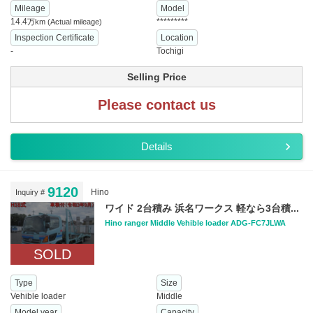
Mileage
Model
14.4
*********
万km
(Actual mileage)
Inspection Certificate
Location
-
Tochigi
Selling Price
Please contact us
Details
9120
Hino
Inquiry #
ワイド 2台積み 浜名ワークス 軽なら3台積...
Hino ranger Middle Vehible loader ADG-FC7JLWA
SOLD
Type
Size
Vehible loader
Middle
Model year
Capacity