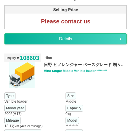
Selling Price
Please contact us
Details
108603
Hino
Inquiry #
日野 ヒノレンジャー ベースグレード 増々...
Hino ranger Middle Vehible loader *********
Type
Size
Vehible loader
Middle
Model year
Capacity
2005(H17)
0
kg
Mileage
Model
13.1
*********
万km
(Actual mileage)