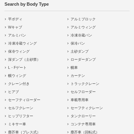
Search by Body Type
平ボディ
アルミブロック
Wキャブ
アルミウィング
アルミバン
冷凍冷蔵バン
冷凍冷蔵ウィング
保冷バン
保冷ウィング
土砂ダンプ
深ダンプ（土砂禁）
ローダーダンプ
L・Fゲート
幌車
幌ウィング
カーテン
クレーン付き
トラッククレーン
ヒアブ
セルフローダー
セーフティローダー
車載専用車
セルフクレーン
セーフティクレーン
ヒップリフター
タンクローリー
ミキサー車
コンテナ専用車
塵芥車（プレス式）
塵芥車（回転式）