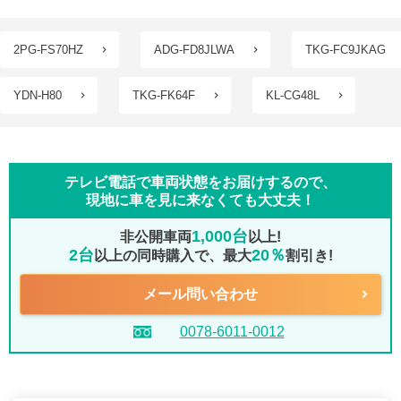
2PG-FS70HZ
ADG-FD8JLWA
TKG-FC9JKAG
YDN-H80
TKG-FK64F
KL-CG48L
テレビ電話で車両状態をお届けするので、
現地に車を見に来なくても大丈夫！
1,000台
非公開車両
以上!
2台
20％
以上の同時購入で、最大
割引き!
メール問い合わせ
0078-6011-0012