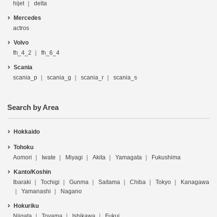
hijet
delta
Mercedes
actros
Volvo
fh_4_2
fh_6_4
Scania
scania_p
scania_g
scania_r
scania_s
Search by Area
Hokkaido
Tohoku
Aomori
Iwate
Miyagi
Akita
Yamagata
Fukushima
Kanto/Koshin
Ibaraki
Tochigi
Gunma
Saitama
Chiba
Tokyo
Kanagawa
Yamanashi
Nagano
Hokuriku
Niigata
Toyama
Ishikawa
Fukui