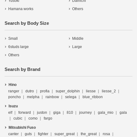
Yusoki
Dainichi
Hamana works
Others
Search by Body Size
Small
Middle
6studs large
Large
Others
Search by Brand
Hino
ranger
dutro
profia
super_dolphin
liesse
liesse_2
poncho
melpha
rainbow
selega
blue_ribbon
Isuzu
elf
forward
juston
giga
810
journey
gala_mio
gala
cubic
como
fargo
Mitsubishi Fuso
canter
guts
fighter
super_great
the_great
rosa