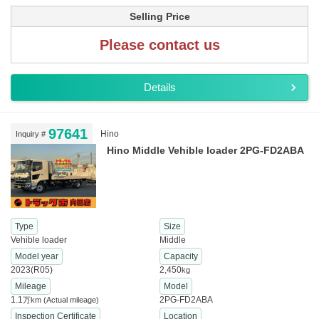
Selling Price
Please contact us
Details
97641
Hino
Inquiry #
Hino Middle Vehible loader 2PG-FD2ABA
Type
Size
Vehible loader
Middle
Model year
Capacity
2023(R05)
2,450
kg
Mileage
Model
1.1
2PG-FD2ABA
万km
(Actual mileage)
Inspection Certificate
Location