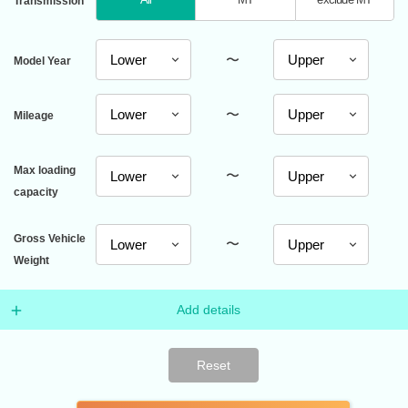
Transmission
〜
Model Year
〜
Mileage
Max loading
〜
capacity
Gross Vehicle
〜
Weight
Add details
Reset