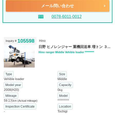
メール問い合わせ
0078-6011-0012
105598
Hino
Inquiry #
日野 ヒノレンジャー 重機回送車 増トン ３...
Hino ranger Middle Vehible loader *********
Type
Size
Vehible loader
Middle
Model year
Capacity
2008(H20)
0
kg
Mileage
Model
59.1
*********
万km
(Actual mileage)
Inspection Certificate
Location
-
Tochigi