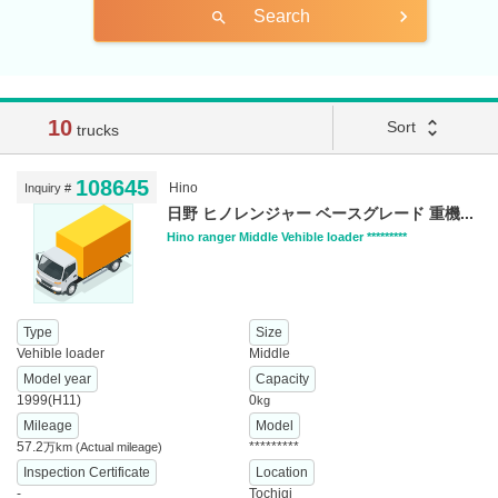
Search
search
10
unfold_more
Sort
trucks
108645
Hino
Inquiry #
日野 ヒノレンジャー ベースグレード 重機...
Hino ranger Middle Vehible loader *********
Type
Size
Vehible loader
Middle
Model year
Capacity
1999(H11)
0
kg
Mileage
Model
57.2
*********
万km
(Actual mileage)
Inspection Certificate
Location
-
Tochigi