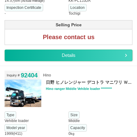
14.5
KK-FC1JJDA
万km
(Actual mileage)
Inspection Certificate
Location
-
Tochigi
Selling Price
Please contact us
Details
92404
Hino
Inquiry #
日野 ヒノレンジャー デコトラ マニワリ Ｗ...
Hino ranger Middle Vehible loader *********
Type
Size
Vehible loader
Middle
Model year
Capacity
1999(H11)
0
kg