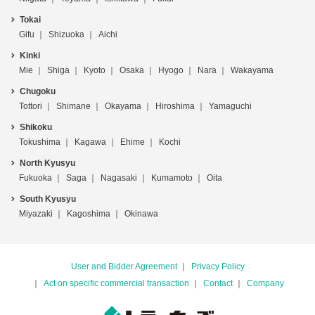
Tokai
Gifu
Shizuoka
Aichi
Kinki
Mie
Shiga
Kyoto
Osaka
Hyogo
Nara
Wakayama
Chugoku
Tottori
Shimane
Okayama
Hiroshima
Yamaguchi
Shikoku
Tokushima
Kagawa
Ehime
Kochi
North Kyusyu
Fukuoka
Saga
Nagasaki
Kumamoto
Oita
South Kyusyu
Miyazaki
Kagoshima
Okinawa
User and Bidder Agreement
Privacy Policy
Act on specific commercial transaction
Contact
Company