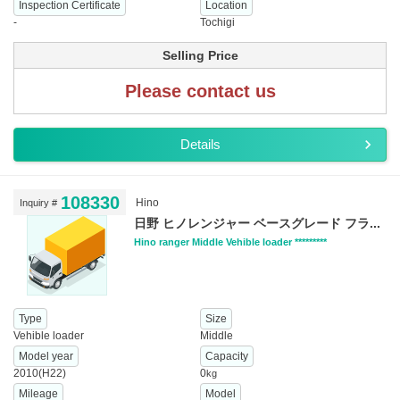
Inspection Certificate
Location
-
Tochigi
Selling Price
Please contact us
Details
108330
Hino
Inquiry #
日野 ヒノレンジャー ベースグレード フラ...
Hino ranger Middle Vehible loader *********
Type
Size
Vehible loader
Middle
Model year
Capacity
2010(H22)
0
kg
Mileage
Model