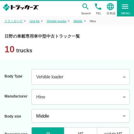
phone
language
menu
Search
TEL
日本語
MENU
トラッカーズ
Unit list
Vehible loader
Middle
Hino
日野の車載専用車中型中古トラック一覧
10
trucks
Body Type
Vehible loader
Manufacturer
Hino
Body size
All
MT
exclude MT