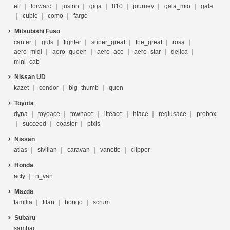
elf
forward
juston
giga
810
journey
gala_mio
gala
cubic
como
fargo
Mitsubishi Fuso
canter
guts
fighter
super_great
the_great
rosa
aero_midi
aero_queen
aero_ace
aero_star
delica
mini_cab
Nissan UD
kazet
condor
big_thumb
quon
Toyota
dyna
toyoace
townace
liteace
hiace
regiusace
probox
succeed
coaster
pixis
Nissan
atlas
sivilian
caravan
vanette
clipper
Honda
acty
n_van
Mazda
familia
titan
bongo
scrum
Subaru
sambar