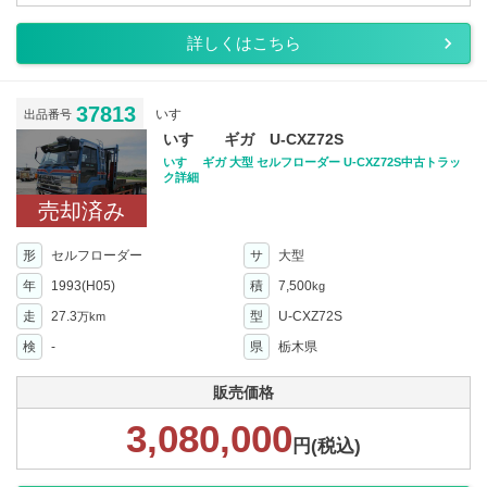
詳しくはこちら
37813
いすゞ
出品番号
いすゞ ギガ U-CXZ72S
いすゞ ギガ 大型 セルフローダー U-CXZ72S中古トラッ
ク詳細
売却済み
形
セルフローダー
サ
大型
年
1993(H05)
積
7,500
kg
走
27.3
型
U-CXZ72S
万km
検
-
県
栃木県
販売価格
3,080,000
円(税込)