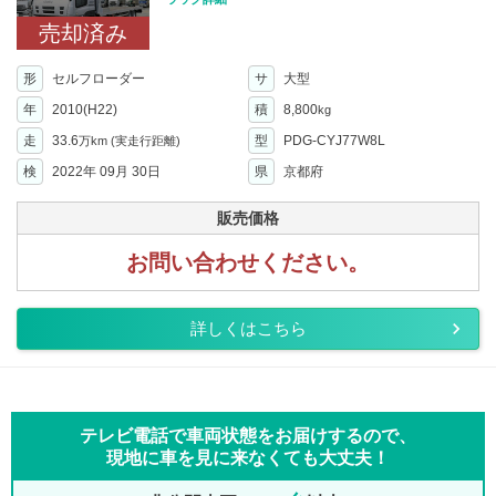
売却済み
形
セルフローダー
サ
大型
年
2010(H22)
積
8,800
kg
走
33.6
型
PDG-CYJ77W8L
万km
(実走行距離)
検
2022年 09月 30日
県
京都府
販売価格
お問い合わせください。
詳しくはこちら
テレビ電話で車両状態をお届けするので、
現地に車を見に来なくても大丈夫！