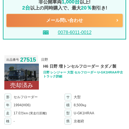
1,000台
非公開車両
以上!
2台
20％
以上の同時購入で、最大
割引き!
メール問い合わせ
0078-6011-0012
27515
日野
出品番号
H6 日野 増トンセルフローダー タダノ製
日野 レンジャー 大型 セルフローダー U-GK1HRAA中古
トラック詳細
売却済み
形
セルフローダー
サ
大型
年
1994(H06)
積
8,500
kg
走
17.0
型
U-GK1HRAA
万km
(実走行距離)
検
-
県
京都府