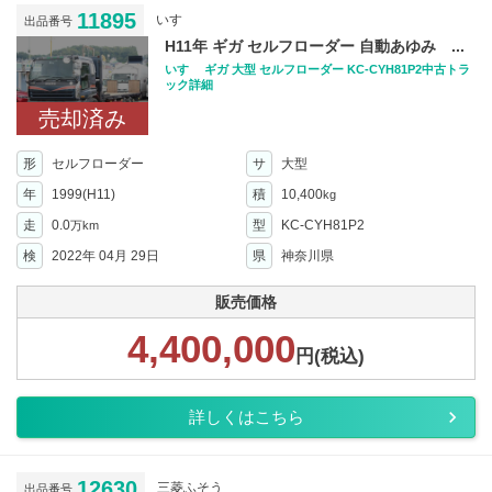
11895
いすゞ
出品番号
H11年 ギガ セルフローダー 自動あゆみ ...
いすゞ ギガ 大型 セルフローダー KC-CYH81P2中古トラ
ック詳細
売却済み
形
セルフローダー
サ
大型
年
1999(H11)
積
10,400
kg
走
0.0
型
KC-CYH81P2
万km
検
2022年 04月 29日
県
神奈川県
販売価格
4,400,000
円(税込)
詳しくはこちら
12630
三菱ふそう
出品番号