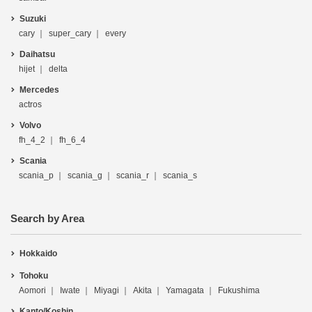
Suzuki
cary
super_cary
every
Daihatsu
hijet
delta
Mercedes
actros
Volvo
fh_4_2
fh_6_4
Scania
scania_p
scania_g
scania_r
scania_s
Search by Area
Hokkaido
Tohoku
Aomori
Iwate
Miyagi
Akita
Yamagata
Fukushima
Kanto/Koshin