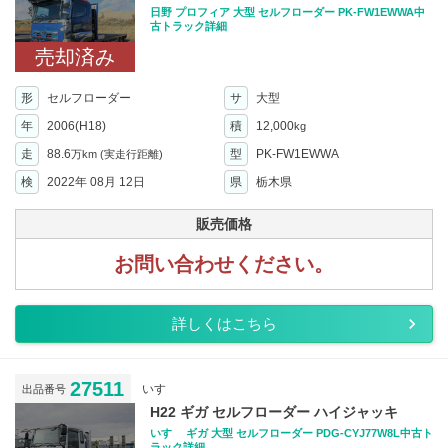
日野 プロフィア 大型 セルフローダー PK-FW1EWWA中
古トラック詳細
売却済み
形
セルフローダー
サ
大型
年
2006(H18)
積
12,000
kg
走
88.6
型
PK-FW1EWWA
万km
(実走行距離)
検
2022年 08月 12日
県
栃木県
販売価格
お問い合わせください。
詳しくはこちら
27511
いすゞ
出品番号
H22 ギガ セルフローダー ハイジャッキ
いすゞ ギガ 大型 セルフローダー PDG-CYJ77W8L中古ト
ラック詳細