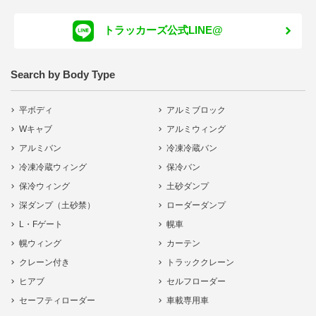
トラッカーズ公式LINE@
Search by Body Type
平ボディ
アルミブロック
Wキャブ
アルミウィング
アルミバン
冷凍冷蔵バン
冷凍冷蔵ウィング
保冷バン
保冷ウィング
土砂ダンプ
深ダンプ（土砂禁）
ローダーダンプ
L・Fゲート
幌車
幌ウィング
カーテン
クレーン付き
トラッククレーン
ヒアブ
セルフローダー
セーフティローダー
車載専用車