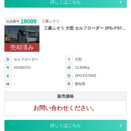
詳しくはこちら
19089
三菱ふそう
出品番号
三菱ふそう 大型 セルフローダー 2PG-FS7...
売却済み
形
セルフローダー
サ
大型
年
2019(H31)
積
12,600
kg
走
-
型
2PG-FS70HZ
検
-
県
愛知県
販売価格
お問い合わせください。
詳しくはこちら