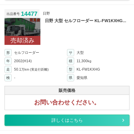
14477
日野
出品番号
日野 大型 セルフローダー KL-FW1KXHG...
売却済み
形
セルフローダー
サ
大型
年
2002(H14)
積
11,300
kg
走
50.1
型
KL-FW1KXHG
万km
(実走行距離)
検
-
県
愛知県
販売価格
お問い合わせください。
詳しくはこちら