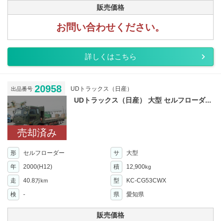
販売価格
お問い合わせください。
詳しくはこちら
20958
UDトラックス（日産）
出品番号
UDトラックス（日産） 大型 セルフローダ...
売却済み
形
セルフローダー
サ
大型
年
2000(H12)
積
12,900
kg
走
40.8
型
KC-CG53CWX
万km
検
-
県
愛知県
販売価格