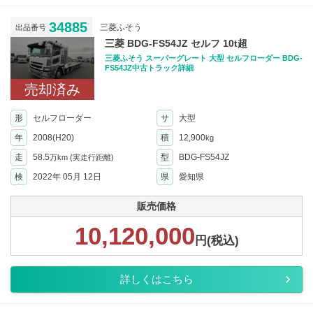
34885
三菱ふそう
出品番号
三菱 BDG-FS54JZ セルフ 10t超
三菱ふそう スーパーグレート 大型 セルフローダー BDG-
FS54JZ中古トラック詳細
売却済み
形
セルフローダー
サ
大型
年
2008(H20)
積
12,900
kg
走
58.5
型
BDG-FS54JZ
万km
(実走行距離)
検
2022年 05月 12日
県
愛知県
販売価格
10,120,000
円(税込)
詳しくはこちら