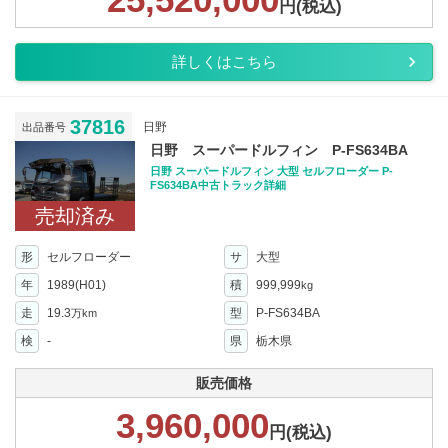
円(税込)
詳しくはこちら
37816
日野
出品番号
日野 スーパードルフィン P-FS634BA
日野 スーパードルフィン 大型 セルフローダー P-
FS634BA中古トラック詳細
売却済み
形
セルフローダー
サ
大型
年
1989(H01)
積
999,999
kg
走
19.3
型
P-FS634BA
万km
検
-
県
栃木県
販売価格
3,960,000
円(税込)