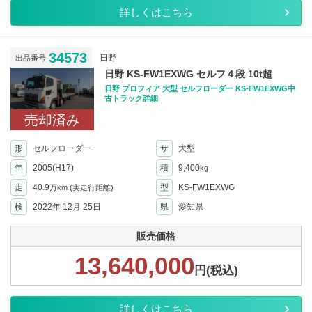
詳しくはこちら
34573
日野
出品番号
日野 KS-FW1EXWG セルフ４段 10t超
日野 プロフィア 大型 セルフローダー KS-FW1EXWG中
古トラック詳細
売却済み
形
セルフローダー
サ
大型
年
2005(H17)
積
9,400
kg
走
40.9
型
KS-FW1EXWG
万km
(実走行距離)
検
2022年 12月 25日
県
愛知県
販売価格
13,640,000
円(税込)
詳しくはこちら