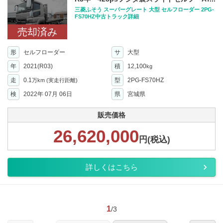
三菱ふそう スーパーグレート 大型 セルフローダー 2PG-
FS70HZ中古トラック詳細
売却済み
形
セルフローダー
サ
大型
年
2021(R03)
積
12,100
kg
走
0.1
型
2PG-FS70HZ
万km
(実走行距離)
検
2022年 07月 06日
県
宮城県
販売価格
26,620,000
円(税込)
詳しくはこちら
1
/3