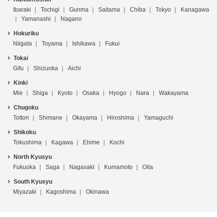
Ibaraki
Tochigi
Gunma
Saitama
Chiba
Tokyo
Kanagawa
Yamanashi
Nagano
Hokuriku
Niigata
Toyama
Ishikawa
Fukui
Tokai
Gifu
Shizuoka
Aichi
Kinki
Mie
Shiga
Kyoto
Osaka
Hyogo
Nara
Wakayama
Chugoku
Tottori
Shimane
Okayama
Hiroshima
Yamaguchi
Shikoku
Tokushima
Kagawa
Ehime
Kochi
North Kyusyu
Fukuoka
Saga
Nagasaki
Kumamoto
Oita
South Kyusyu
Miyazaki
Kagoshima
Okinawa