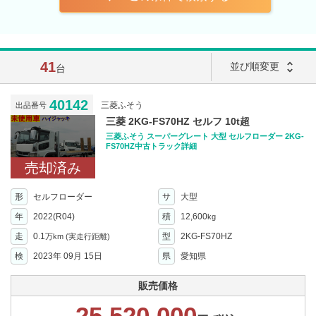
41
unfold_more
並び順変更
台
40142
三菱ふそう
出品番号
三菱 2KG-FS70HZ セルフ 10t超
三菱ふそう スーパーグレート 大型 セルフローダー 2KG-
FS70HZ中古トラック詳細
売却済み
形
セルフローダー
サ
大型
年
2022(R04)
積
12,600
kg
走
0.1
型
2KG-FS70HZ
万km
(実走行距離)
検
2023年 09月 15日
県
愛知県
販売価格
25,520,000