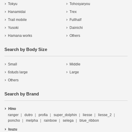
Tokyu
Tohosyaryou
Hanamidai
Trex
Trail mobile
Fullhalf
Yusoki
Dainichi
Hamana works
Others
Search by Body Size
Small
Middle
6studs large
Large
Others
Search by Brand
Hino
ranger
dutro
profia
super_dolphin
liesse
liesse_2
poncho
melpha
rainbow
selega
blue_ribbon
Isuzu