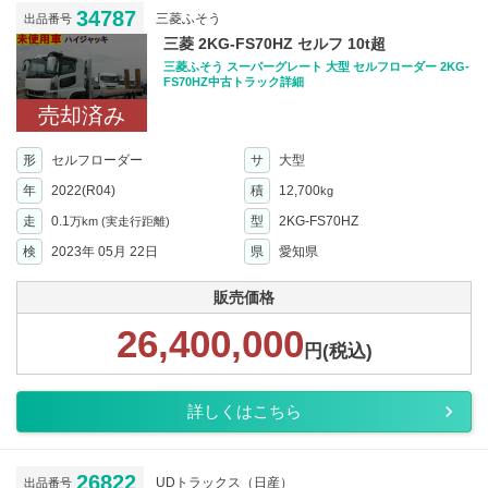
34787
三菱ふそう
出品番号
三菱 2KG-FS70HZ セルフ 10t超
三菱ふそう スーパーグレート 大型 セルフローダー 2KG-
FS70HZ中古トラック詳細
売却済み
形
セルフローダー
サ
大型
年
2022(R04)
積
12,700
kg
走
0.1
型
2KG-FS70HZ
万km
(実走行距離)
検
2023年 05月 22日
県
愛知県
販売価格
26,400,000
円(税込)
詳しくはこちら
26822
UDトラックス（日産）
出品番号