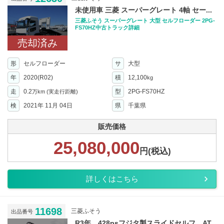
未使用車 三菱 スーパーグレート 4軸 セー...
三菱ふそう スーパーグレート 大型 セルフローダー 2PG-
FS70HZ中古トラック詳細
売却済み
形
セルフローダー
サ
大型
年
2020(R02)
積
12,100
kg
走
0.2
型
2PG-FS70HZ
万km
(実走行距離)
検
2021年 11月 04日
県
千葉県
販売価格
25,080,000
円(税込)
詳しくはこちら
11698
三菱ふそう
出品番号
R3年 428psフジタ製スライドセルフ AT...