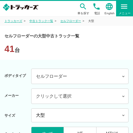
phone
language
menu
車を探す
電話
English
メニュー
トラッカーズ
中古トラック一覧
セルフローダー
大型
セルフローダーの大型中古トラック一覧
41
台
ボディタイプ
セルフローダー
メーカー
クリックして選択
サイズ