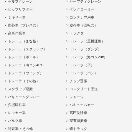
セルフクレーン
セーフティクレーン
ヒップリフター
タンクローリー
ミキサー車
コンテナ専用車
塵芥車（プレス式）
塵芥車（回転式）
高所作業車
トラクタ
トレーラ（まな板）
トレーラ（重機運搬）
トレーラ（スクラップ）
トレーラ（ダンプ）
トレーラ（ポール）
トレーラ（海コン20ft）
トレーラ（海コン40ft）
トレーラ（平）
トレーラ（ウイング）
トレーラ（バン）
トレーラ（その他）
チップ運搬
スクラップ運搬
コンクリート圧送
バキュームダンパー
シャーシ
穴掘建柱車
バキュームカー
レッカー車
高圧洗浄車
バルク車
家畜運搬車
特装車・その他
軽トラック