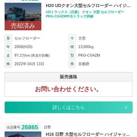
H20 UDクオン大型セルフローダー ハイジ...
UDトラックス（日産） クオン 大型 セルフローダー
PKG-CG4ZM中古トラック詳細
売却済み
形
セルフローダー
サ
大型
年
2008(H20)
積
13,000
kg
走
97.2
型
PKG-CG4ZM
万km
(実走行距離)
検
2022年 04月 13日
県
京都府
販売価格
お問い合わせください。
詳しくはこちら
26865
日野
出品番号
H18 日野 大型セルフローダー ハイジャッ...