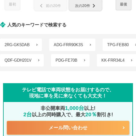
最初
最後
chevron_left
chevron_right
前の20件
次の20件
人気のキーワードで検索する
2RG-GK5DAB
ADG-FRR90K3S
TPG-FEB80
QDF-GDH201V
PDG-FE70B
KK-FRR34L4
テレビ電話で車両状態をお届けするので、
現地に車を見に来なくても大丈夫！
1,000台
非公開車両
以上!
2台
20％
以上の同時購入で、最大
割引き!
メール問い合わせ