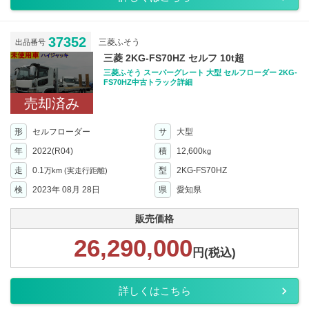
37352
三菱ふそう
出品番号
三菱 2KG-FS70HZ セルフ 10t超
三菱ふそう スーパーグレート 大型 セルフローダー 2KG-
FS70HZ中古トラック詳細
売却済み
形
セルフローダー
サ
大型
年
2022(R04)
積
12,600
kg
走
0.1
型
2KG-FS70HZ
万km
(実走行距離)
検
2023年 08月 28日
県
愛知県
販売価格
26,290,000
円(税込)
詳しくはこちら