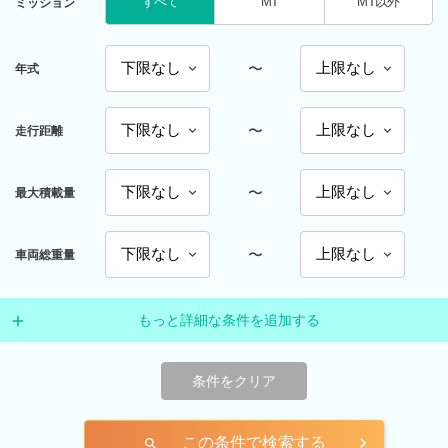
すべて
MT
MT以外
ミッション
〜
年式
〜
走行距離
〜
最大積載量
〜
車両総重量
もっと詳細な条件を追加する
条件をクリア
この条件で検索する
search