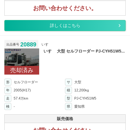
お問い合わせください。
詳しくはこちら
20889
いすゞ
出品番号
いすゞ 大型 セルフローダー PJ-CYH51W5...
売却済み
形
セルフローダー
サ
大型
年
2005(H17)
積
12,200
kg
走
57.4
型
PJ-CYH51W5
万km
検
-
県
愛知県
販売価格