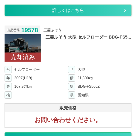
詳しくはこちら
19578
三菱ふそう
出品番号
三菱ふそう 大型 セルフローダー BDG-FS5...
売却済み
形
セルフローダー
サ
大型
年
2007(H19)
積
11,300
kg
走
107.9
型
BDG-FS50JZ
万km
検
-
県
愛知県
販売価格
お問い合わせください。