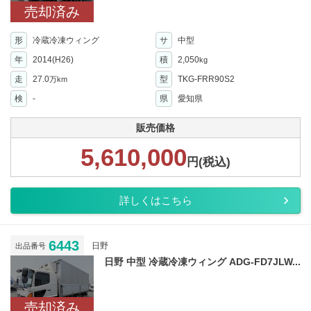
売却済み
形
冷蔵冷凍ウィング
サ
中型
年
2014(H26)
積
2,050
kg
走
27.0
型
TKG-FRR90S2
万km
検
-
県
愛知県
販売価格
5,610,000
円(税込)
詳しくはこちら
6443
日野
出品番号
日野 中型 冷蔵冷凍ウィング ADG-FD7JLW...
売却済み