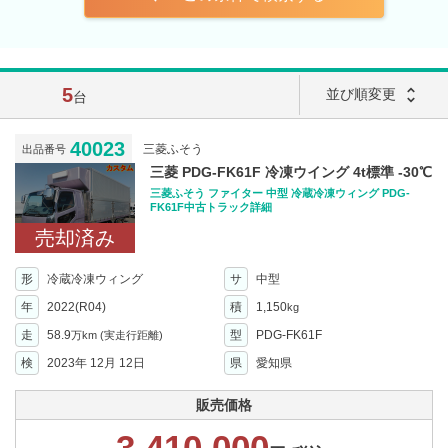
5
unfold_more
並び順変更
台
40023
三菱ふそう
出品番号
三菱 PDG-FK61F 冷凍ウイング 4t標準 -30℃
三菱ふそう ファイター 中型 冷蔵冷凍ウィング PDG-
FK61F中古トラック詳細
売却済み
形
冷蔵冷凍ウィング
サ
中型
年
2022(R04)
積
1,150
kg
走
58.9
型
PDG-FK61F
万km
(実走行距離)
検
2023年 12月 12日
県
愛知県
販売価格
3,410,000