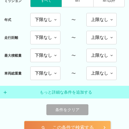
すべて
MT
MT以外
ミッション
〜
年式
〜
走行距離
〜
最大積載量
〜
車両総重量
もっと詳細な条件を追加する
条件をクリア
この条件で検索する
search