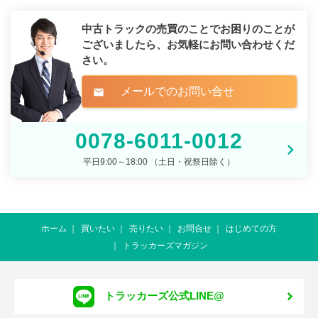
中古トラックの売買のことでお困りのことが
ございましたら、
お気軽にお問い合わせくだ
さい。
メールでのお問い合せ
mail
0078-6011-0012
平日9:00～18:00 （土日・祝祭日除く）
ホーム
買いたい
売りたい
お問合せ
はじめての方
トラッカーズマガジン
トラッカーズ公式LINE@