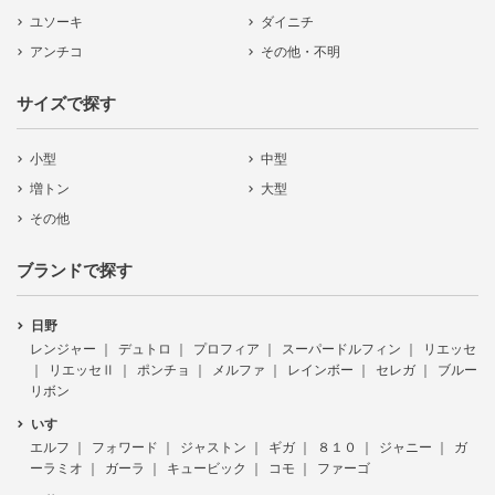
ユソーキ
ダイニチ
アンチコ
その他・不明
サイズで探す
小型
中型
増トン
大型
その他
ブランドで探す
日野
レンジャー
デュトロ
プロフィア
スーパードルフィン
リエッセ
リエッセⅡ
ポンチョ
メルファ
レインボー
セレガ
ブルー
リボン
いすゞ
エルフ
フォワード
ジャストン
ギガ
８１０
ジャニー
ガ
ーラミオ
ガーラ
キュービック
コモ
ファーゴ