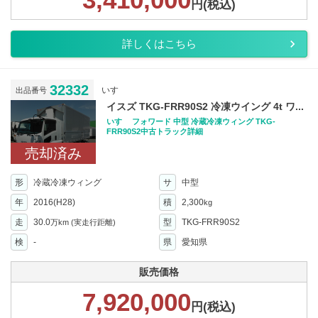
円(税込)
詳しくはこちら
32332
いすゞ
出品番号
イスズ TKG-FRR90S2 冷凍ウイング 4t ワ...
いすゞ フォワード 中型 冷蔵冷凍ウィング TKG-
FRR90S2中古トラック詳細
売却済み
形
冷蔵冷凍ウィング
サ
中型
年
2016(H28)
積
2,300
kg
走
30.0
型
TKG-FRR90S2
万km
(実走行距離)
検
-
県
愛知県
販売価格
7,920,000
円(税込)