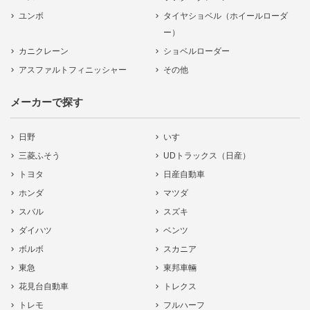
ユンボ
タイヤショベル（ホイールローダ
ー）
カニクレーン
ショベルローダー
アスファルトフィニッシャー
その他
メーカーで探す
日野
いすゞ
三菱ふそう
UDトラックス（日産）
トヨタ
日産自動車
ホンダ
マツダ
スバル
スズキ
ダイハツ
ベンツ
ボルボ
スカニア
東急
東邦車輛
花見台自動車
トレクス
トレモ
フルハーフ