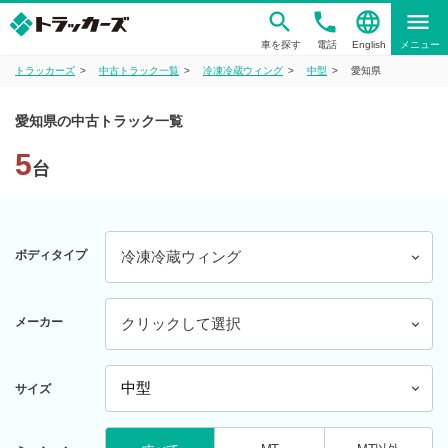
phone
language
menu
車を探す
電話
English
メニュー
トラッカーズ
中古トラック一覧
冷凍冷蔵ウィング
中型
愛知県
愛知県の中古トラック一覧
5
台
ボディタイプ
冷凍冷蔵ウィング
メーカー
クリックして選択
サイズ