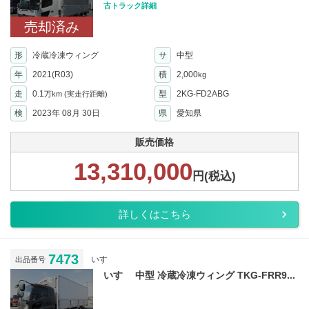
古トラック詳細
売却済み
形
冷蔵冷凍ウィング
サ
中型
年
2021(R03)
積
2,000
kg
走
0.1
型
2KG-FD2ABG
万km
(実走行距離)
検
2023年 08月 30日
県
愛知県
販売価格
13,310,000
円(税込)
詳しくはこちら
7473
いすゞ
出品番号
いすゞ 中型 冷蔵冷凍ウィング TKG-FRR9...