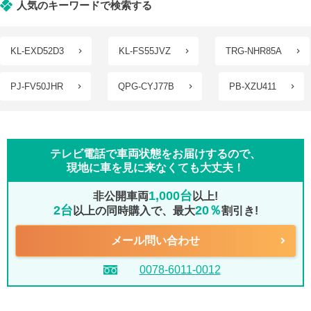
人気のキーワードで検索する
KL-EXD52D3
KL-FS55JVZ
TRG-NHR85A
PJ-FV50JHR
QPG-CYJ77B
PB-XZU411
テレビ電話で車両状態をお届けするので、
現地に車を見に来なくても大丈夫！
1,000台
非公開車両
以上!
2台
20％
以上の同時購入で、最大
割引き!
メール問い合わせ
0078-6011-0012