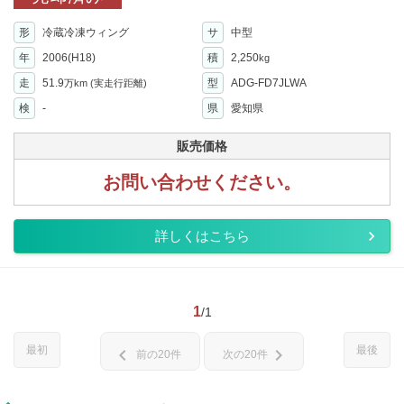
形
冷蔵冷凍ウィング
サ
中型
年
2006(H18)
積
2,250
kg
走
51.9
型
ADG-FD7JLWA
万km
(実走行距離)
検
-
県
愛知県
販売価格
お問い合わせください。
詳しくはこちら
1
/1
最初
最後
chevron_left
chevron_right
前の20件
次の20件