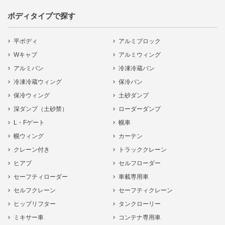
ボディタイプで探す
平ボディ
アルミブロック
Wキャブ
アルミウィング
アルミバン
冷凍冷蔵バン
冷凍冷蔵ウィング
保冷バン
保冷ウィング
土砂ダンプ
深ダンプ（土砂禁）
ローダーダンプ
L・Fゲート
幌車
幌ウィング
カーテン
クレーン付き
トラッククレーン
ヒアブ
セルフローダー
セーフティローダー
車載専用車
セルフクレーン
セーフティクレーン
ヒップリフター
タンクローリー
ミキサー車
コンテナ専用車