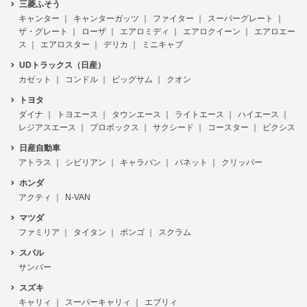
三菱ふそう
キャンター
キャンターガッツ
ファイター
スーパーグレート
ザ・グレート
ローザ
エアロミディ
エアロクイーン
エアロエー
ス
エアロスター
デリカ
ミニキャブ
UDトラックス（日産）
カゼット
コンドル
ビッグサム
クオン
トヨタ
ダイナ
トヨエース
タウンエース
ライトエース
ハイエース
レジアスエース
プロボックス
サクシード
コースター
ピクシス
日産自動車
アトラス
シビリアン
キャラバン
バネット
クリッパー
ホンダ
アクティ
N-VAN
マツダ
ファミリア
タイタン
ボンゴ
スクラム
スバル
サンバー
スズキ
キャリィ
スーパーキャリィ
エブリィ