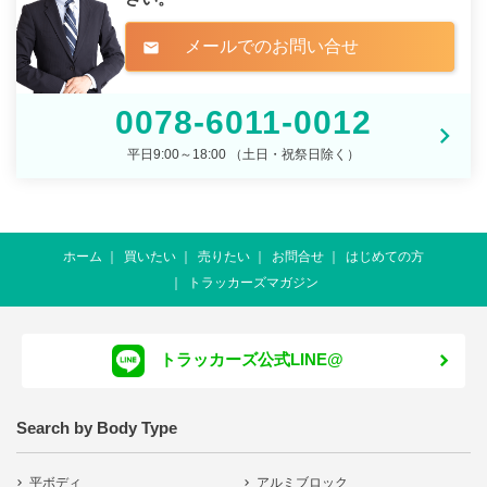
メールでのお問い合せ
mail
0078-6011-0012
平日9:00～18:00 （土日・祝祭日除く）
ホーム
買いたい
売りたい
お問合せ
はじめての方
トラッカーズマガジン
トラッカーズ公式LINE@
Search by Body Type
平ボディ
アルミブロック