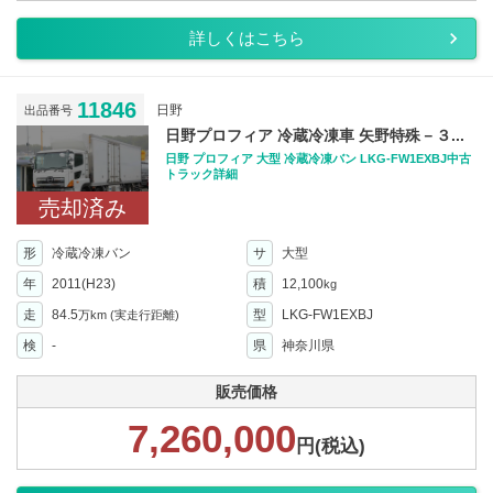
詳しくはこちら
11846
日野
出品番号
日野プロフィア 冷蔵冷凍車 矢野特殊－３...
日野 プロフィア 大型 冷蔵冷凍バン LKG-FW1EXBJ中古
トラック詳細
売却済み
形
冷蔵冷凍バン
サ
大型
年
2011(H23)
積
12,100
kg
走
84.5
型
LKG-FW1EXBJ
万km
(実走行距離)
検
-
県
神奈川県
販売価格
7,260,000
円(税込)