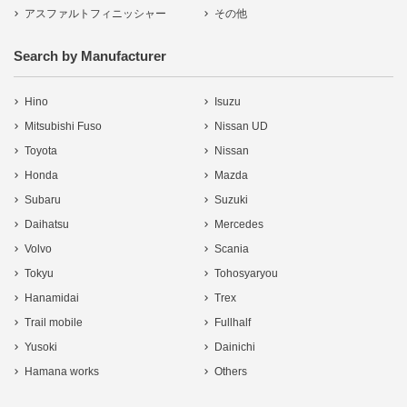
アスファルトフィニッシャー
その他
Search by Manufacturer
Hino
Isuzu
Mitsubishi Fuso
Nissan UD
Toyota
Nissan
Honda
Mazda
Subaru
Suzuki
Daihatsu
Mercedes
Volvo
Scania
Tokyu
Tohosyaryou
Hanamidai
Trex
Trail mobile
Fullhalf
Yusoki
Dainichi
Hamana works
Others