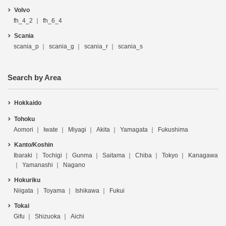
Volvo
fh_4_2
fh_6_4
Scania
scania_p
scania_g
scania_r
scania_s
Search by Area
Hokkaido
Tohoku
Aomori
Iwate
Miyagi
Akita
Yamagata
Fukushima
Kanto/Koshin
Ibaraki
Tochigi
Gunma
Saitama
Chiba
Tokyo
Kanagawa
Yamanashi
Nagano
Hokuriku
Niigata
Toyama
Ishikawa
Fukui
Tokai
Gifu
Shizuoka
Aichi