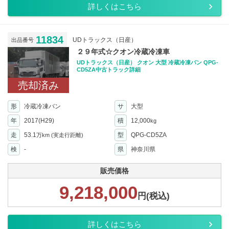
詳しくはこちら
11834
UDトラックス（日産）
出品番号
２９年式☆クオン冷蔵冷凍車
UDトラックス（日産） クオン 大型 冷蔵冷凍バン QPG-
CD5ZA中古トラック詳細
売却済み
形
冷蔵冷凍バン
サ
大型
年
2017(H29)
積
12,000
kg
走
53.1
型
QPG-CD5ZA
万km
(実走行距離)
検
-
県
神奈川県
販売価格
9,218,000
円(税込)
詳しくはこちら