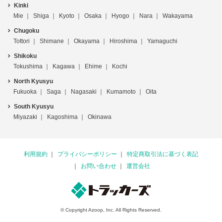
Kinki
Mie
Shiga
Kyoto
Osaka
Hyogo
Nara
Wakayama
Chugoku
Tottori
Shimane
Okayama
Hiroshima
Yamaguchi
Shikoku
Tokushima
Kagawa
Ehime
Kochi
North Kyusyu
Fukuoka
Saga
Nagasaki
Kumamoto
Oita
South Kyusyu
Miyazaki
Kagoshima
Okinawa
利用規約
プライバシーポリシー
特定商取引法に基づく表記
お問い合わせ
運営会社
© Copyright Azoop, Inc. All Rights Reserved.