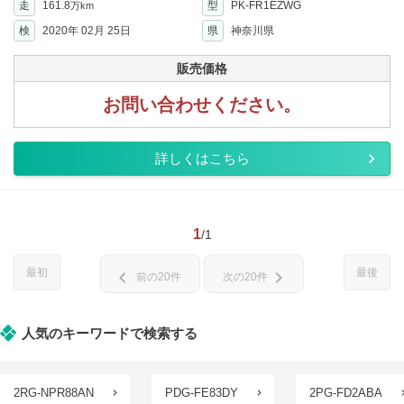
走
161.8
型
PK-FR1EZWG
万km
検
2020年 02月 25日
県
神奈川県
販売価格
お問い合わせください。
詳しくはこちら
1
/1
最初
最後
chevron_left
chevron_right
前の20件
次の20件
人気のキーワードで検索する
2RG-NPR88AN
PDG-FE83DY
2PG-FD2ABA