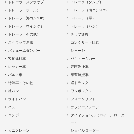
トレーラ（スクラップ）
トレーラ（ダンプ）
トレーラ（ポール）
トレーラ（海コン20ft）
トレーラ（海コン40ft）
トレーラ（平）
トレーラ（ウイング）
トレーラ（バン）
トレーラ（その他）
チップ運搬
スクラップ運搬
コンクリート圧送
バキュームダンパー
シャーシ
穴掘建柱車
バキュームカー
レッカー車
高圧洗浄車
バルク車
家畜運搬車
特装車・その他
軽トラック
軽バン
ワンボックス
ライトバン
フォークリフト
バス
ラフタークレーン
ユンボ
タイヤショベル（ホイールローダ
ー）
カニクレーン
ショベルローダー