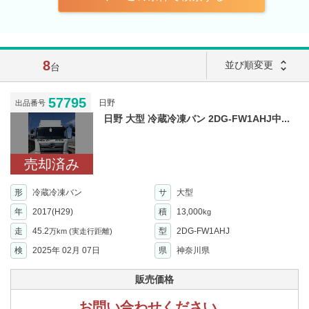
8
unfold_more
並び順変更
台
57795
日野
出品番号
日野 大型 冷蔵冷凍バン 2DG-FW1AHJ中...
売却済み
形
冷蔵冷凍バン
サ
大型
年
2017(H29)
積
13,000
kg
走
45.2
型
2DG-FW1AHJ
万km
(実走行距離)
検
2025年 02月 07日
県
神奈川県
販売価格
お問い合わせください。