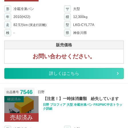
形
冷蔵冷凍バン
サ
大型
年
2010(H22)
積
12,300
kg
走
82.5
型
LKG-CYL77A
万km
(実走行距離)
検
-
県
神奈川県
販売価格
お問い合わせください。
詳しくはこちら
7546
日野
出品番号
【注意！】一時抹消書類 紛失しています
確認済み
日野 プロフィア 大型 冷蔵冷凍バン FR2PWC中古トラッ
ク詳細
売却済み