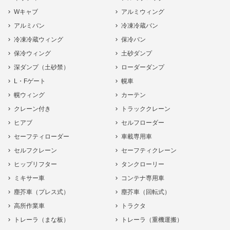
Wキャブ
アルミウィング
アルミバン
冷凍冷蔵バン
冷凍冷蔵ウィング
保冷バン
保冷ウィング
土砂ダンプ
深ダンプ（土砂禁）
ローダーダンプ
L・Fゲート
幌車
幌ウィング
カーテン
クレーン付き
トラッククレーン
ヒアブ
セルフローダー
セーフティローダー
車載専用車
セルフクレーン
セーフティクレーン
ヒップリフター
タンクローリー
ミキサー車
コンテナ専用車
塵芥車（プレス式）
塵芥車（回転式）
高所作業車
トラクタ
トレーラ（まな板）
トレーラ（重機運搬）