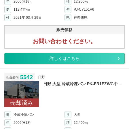
年
2006(H18)
積
12,900
kg
走
112.4
型
PJ-CYL51V6
万km
検
2021年 03月 29日
県
神奈川県
販売価格
お問い合わせください。
詳しくはこちら
5542
日野
出品番号
日野 大型 冷蔵冷凍バン PK-FR1EZWG中...
売却済み
形
冷蔵冷凍バン
サ
大型
年
2006(H18)
積
12,400
kg