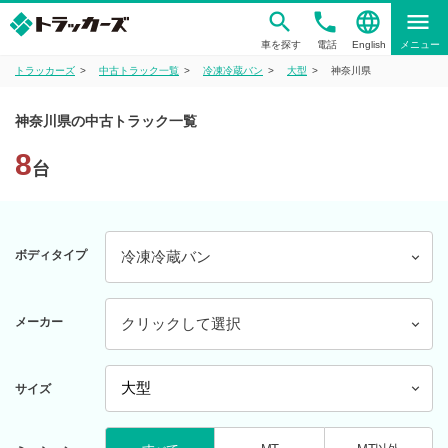
phone
language
menu
車を探す
電話
English
メニュー
トラッカーズ
中古トラック一覧
冷凍冷蔵バン
大型
神奈川県
神奈川県の中古トラック一覧
8
台
ボディタイプ
冷凍冷蔵バン
メーカー
クリックして選択
サイズ