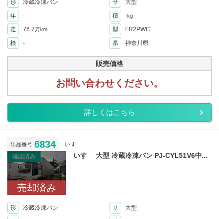
形
冷蔵冷凍バン
サ
大型
年
-
積
-
kg
走
76.7
型
FR2PWC
万km
検
-
県
神奈川県
販売価格
お問い合わせください。
詳しくはこちら
6834
いすゞ
出品番号
いすゞ 大型 冷蔵冷凍バン PJ-CYL51V6中...
確認済み
売却済み
形
冷蔵冷凍バン
サ
大型