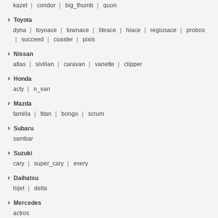
kazet
condor
big_thumb
quon
Toyota
dyna
toyoace
townace
liteace
hiace
regiusace
probox
succeed
coaster
pixis
Nissan
atlas
sivilian
caravan
vanette
clipper
Honda
acty
n_van
Mazda
familia
titan
bongo
scrum
Subaru
sambar
Suzuki
cary
super_cary
every
Daihatsu
hijet
delta
Mercedes
actros