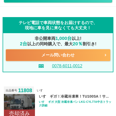
テレビ電話で車両状態をお届けするので、
現地に車を見に来なくても大丈夫！
1,000台
非公開車両
以上!
2台
20％
以上の同時購入で、最大
割引き!
メール問い合わせ
0078-6011-0012
11808
いすゞ
出品番号
いすゞギガ！冷蔵冷凍車！TU100SA！サ...
いすゞ ギガ 大型 冷蔵冷凍バン LKG-CYL77A中古トラッ
ク詳細
売却済み