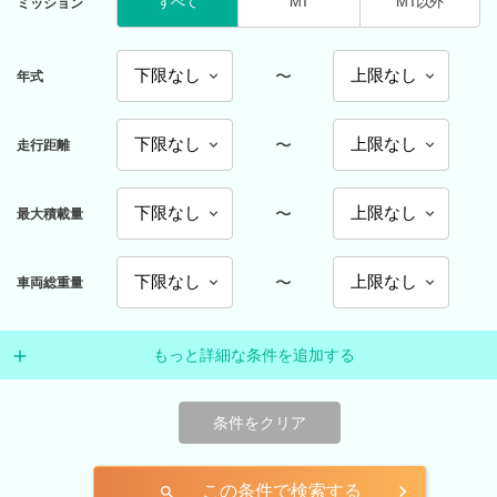
すべて
MT
MT以外
ミッション
〜
年式
〜
走行距離
〜
最大積載量
〜
車両総重量
もっと詳細な条件を追加する
条件をクリア
この条件で検索する
search