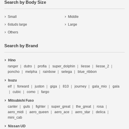
Search by Body Size
Small
Middle
6studs large
Large
Others
Search by Brand
Hino
ranger
dutro
profia
super_dolphin
liesse
liesse_2
poncho
melpha
rainbow
selega
blue_ribbon
Isuzu
elf
forward
juston
giga
810
journey
gala_mio
gala
cubic
como
fargo
Mitsubishi Fuso
canter
guts
fighter
super_great
the_great
rosa
aero_midi
aero_queen
aero_ace
aero_star
delica
mini_cab
Nissan UD