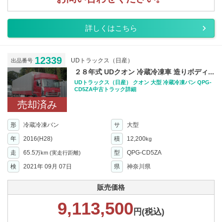
詳しくはこちら
12339
UDトラックス（日産）
出品番号
２８年式 UDクオン 冷蔵冷凍車 造りボディ...
UDトラックス（日産） クオン 大型 冷蔵冷凍バン QPG-
CD5ZA中古トラック詳細
売却済み
形
冷蔵冷凍バン
サ
大型
年
2016(H28)
積
12,200
kg
走
65.5
型
QPG-CD5ZA
万km
(実走行距離)
検
2021年 09月 07日
県
神奈川県
販売価格
9,113,500
円(税込)