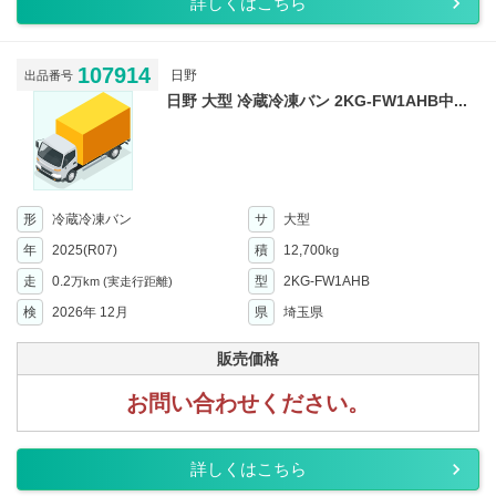
詳しくはこちら
107914
日野
出品番号
日野 大型 冷蔵冷凍バン 2KG-FW1AHB中...
形
冷蔵冷凍バン
サ
大型
年
2025(R07)
積
12,700
kg
走
0.2
型
2KG-FW1AHB
万km
(実走行距離)
検
2026年 12月
県
埼玉県
販売価格
お問い合わせください。
詳しくはこちら