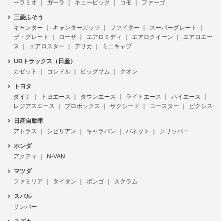
ーラミオ
ガーラ
キュービック
コモ
ファーゴ
三菱ふそう
キャンター
キャンターガッツ
ファイター
スーパーグレート
ザ・グレート
ローザ
エアロミディ
エアロクイーン
エアロエー
ス
エアロスター
デリカ
ミニキャブ
UDトラックス（日産）
カゼット
コンドル
ビッグサム
クオン
トヨタ
ダイナ
トヨエース
タウンエース
ライトエース
ハイエース
レジアスエース
プロボックス
サクシード
コースター
ピクシス
日産自動車
アトラス
シビリアン
キャラバン
バネット
クリッパー
ホンダ
アクティ
N-VAN
マツダ
ファミリア
タイタン
ボンゴ
スクラム
スバル
サンバー