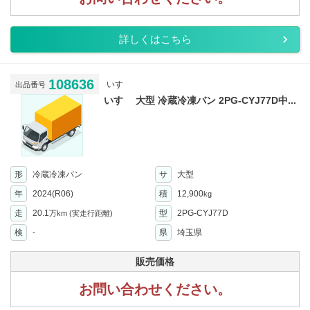
詳しくはこちら
108636
いすゞ
出品番号
いすゞ 大型 冷蔵冷凍バン 2PG-CYJ77D中...
形
冷蔵冷凍バン
サ
大型
年
2024(R06)
積
12,900
kg
走
20.1
型
2PG-CYJ77D
万km
(実走行距離)
検
-
県
埼玉県
販売価格
お問い合わせください。