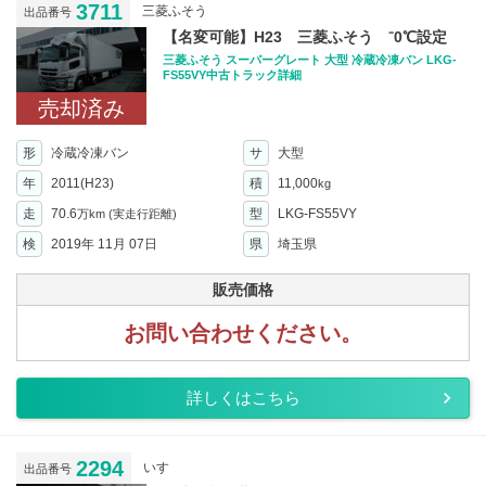
3711
三菱ふそう
出品番号
【名変可能】H23 三菱ふそう ⁻0℃設定
三菱ふそう スーパーグレート 大型 冷蔵冷凍バン LKG-
FS55VY中古トラック詳細
売却済み
形
冷蔵冷凍バン
サ
大型
年
2011(H23)
積
11,000
kg
走
70.6
型
LKG-FS55VY
万km
(実走行距離)
検
2019年 11月 07日
県
埼玉県
販売価格
お問い合わせください。
詳しくはこちら
2294
いすゞ
出品番号