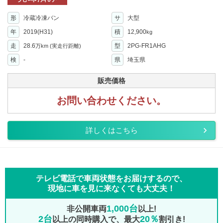
形
冷蔵冷凍バン
サ
大型
年
2019(H31)
積
12,900
kg
走
28.6
型
2PG-FR1AHG
万km
(実走行距離)
検
-
県
埼玉県
販売価格
お問い合わせください。
詳しくはこちら
テレビ電話で車両状態をお届けするので、
現地に車を見に来なくても大丈夫！
1,000台
非公開車両
以上!
2台
20％
以上の同時購入で、最大
割引き!