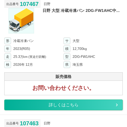
107467
日野
出品番号
日野 大型 冷蔵冷凍バン 2DG-FW1AHC中...
形
冷蔵冷凍バン
サ
大型
年
2023(R05)
積
12,700
kg
走
25.3
型
2DG-FW1AHC
万km
(実走行距離)
検
2026年 12月
県
埼玉県
販売価格
お問い合わせください。
詳しくはこちら
107463
日野
出品番号