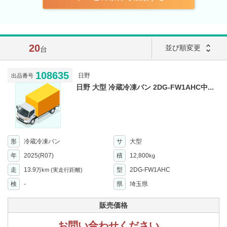
20
unfold_more
並び順変更
台
108635
日野
出品番号
日野 大型 冷蔵冷凍バン 2DG-FW1AHC中...
形
冷蔵冷凍バン
サ
大型
年
2025(R07)
積
12,800
kg
走
13.9
型
2DG-FW1AHC
万km
(実走行距離)
検
-
県
埼玉県
販売価格
お問い合わせください。