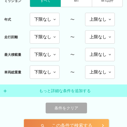
すべて
MT
MT以外
ミッション
〜
年式
〜
走行距離
〜
最大積載量
〜
車両総重量
もっと詳細な条件を追加する
条件をクリア
この条件で検索する
search