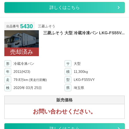
詳しくはこちら
5430
三菱ふそう
出品番号
三菱ふそう 大型 冷蔵冷凍バン LKG-FS55V...
売却済み
形
冷蔵冷凍バン
サ
大型
年
2011(H23)
積
11,300
kg
走
79.8
型
LKG-FS55VY
万km
(実走行距離)
検
2020年 03月 25日
県
埼玉県
販売価格
お問い合わせください。
詳しくはこちら