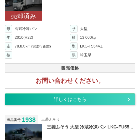
売却済み
形
冷蔵冷凍バン
サ
大型
年
2010(H22)
積
13,000
kg
走
78.8
型
LKG-FS54VZ
万km
(実走行距離)
検
-
県
埼玉県
販売価格
お問い合わせください。
詳しくはこちら
1938
三菱ふそう
出品番号
三菱ふそう 大型 冷蔵冷凍バン LKG-FU55...