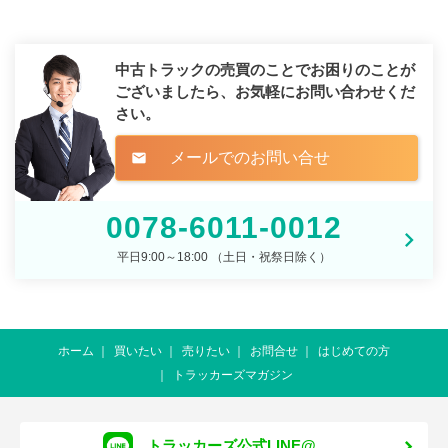
中古トラックの売買のことでお困りのことが
ございましたら、
お気軽にお問い合わせくだ
さい。
メールでのお問い合せ
mail
0078-6011-0012
平日9:00～18:00 （土日・祝祭日除く）
ホーム
買いたい
売りたい
お問合せ
はじめての方
トラッカーズマガジン
トラッカーズ公式LINE@