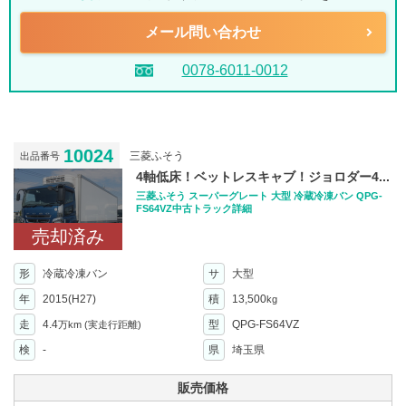
メール問い合わせ
0078-6011-0012
10024
三菱ふそう
出品番号
4軸低床！ベットレスキャブ！ジョロダー4...
三菱ふそう スーパーグレート 大型 冷蔵冷凍バン QPG-
FS64VZ中古トラック詳細
売却済み
形
冷蔵冷凍バン
サ
大型
年
2015(H27)
積
13,500
kg
走
4.4
型
QPG-FS64VZ
万km
(実走行距離)
検
-
県
埼玉県
販売価格