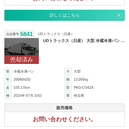
詳しくはこちら
5641
UDトラックス（日産）
出品番号
UDトラックス（日産） 大型 冷蔵冷凍バン ...
売却済み
形
冷蔵冷凍バン
サ
大型
年
2008(H20)
積
13,000
kg
走
105.1
型
PKG-CG4ZA
万km
検
2020年 07月 10日
県
埼玉県
販売価格
お問い合わせください。