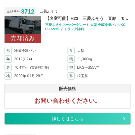
3712
三菱ふそう
出品番号
【名変可能】H23 三菱ふそう 直結 ⁻0...
三菱ふそう スーパーグレート 大型 冷蔵冷凍バン LKG-
FS55VY中古トラック詳細
売却済み
形
冷蔵冷凍バン
サ
大型
年
2012(H24)
積
11,300
kg
走
70.4
型
LKG-FS55VY
万km
(実走行距離)
検
2020年 01月 29日
県
埼玉県
販売価格
お問い合わせください。
詳しくはこちら