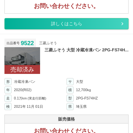
お問い合わせください。
詳しくはこちら
9522
三菱ふそう
出品番号
三菱ふそう 大型 冷蔵冷凍バン 2PG-FS74H...
売却済み
形
冷蔵冷凍バン
サ
大型
年
2020(R02)
積
12,700
kg
走
0.1
型
2PG-FS74HZ
万km
(実走行距離)
検
2021年 11月 01日
県
埼玉県
販売価格
お問い合わせください。