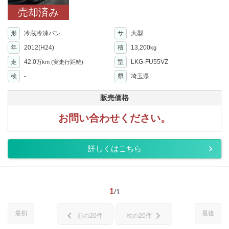
売却済み
形
冷蔵冷凍バン
サ
大型
年
2012(H24)
積
13,200
kg
走
42.0
型
LKG-FU55VZ
万km
(実走行距離)
検
-
県
埼玉県
販売価格
お問い合わせください。
詳しくはこちら
1
/1
最初
最後
chevron_left
chevron_right
前の20件
次の20件