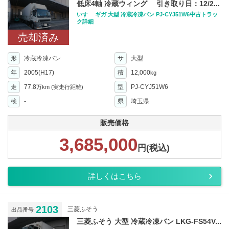
低床4軸 冷蔵ウィング 引き取り日：12/2...
いすゞ ギガ 大型 冷蔵冷凍バン PJ-CYJ51W6中古トラッ
ク詳細
売却済み
形
冷蔵冷凍バン
サ
大型
年
2005(H17)
積
12,000
kg
走
77.8
型
PJ-CYJ51W6
万km
(実走行距離)
検
-
県
埼玉県
販売価格
3,685,000
円(税込)
詳しくはこちら
2103
三菱ふそう
出品番号
三菱ふそう 大型 冷蔵冷凍バン LKG-FS54V...