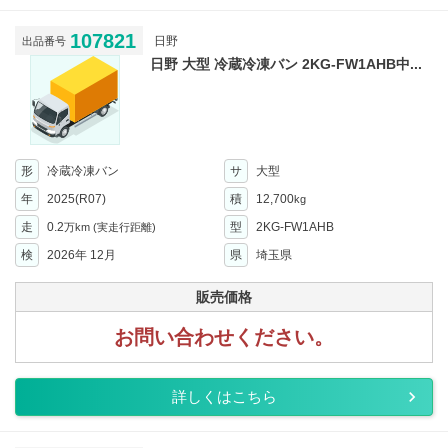
107821
日野
出品番号
日野 大型 冷蔵冷凍バン 2KG-FW1AHB中...
形
冷蔵冷凍バン
サ
大型
年
2025(R07)
積
12,700
kg
走
0.2
型
2KG-FW1AHB
万km
(実走行距離)
検
2026年 12月
県
埼玉県
販売価格
お問い合わせください。
詳しくはこちら