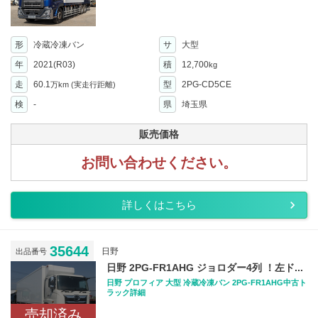
形
冷蔵冷凍バン
サ
大型
年
2021(R03)
積
12,700
kg
走
60.1
型
2PG-CD5CE
万km
(実走行距離)
検
-
県
埼玉県
販売価格
お問い合わせください。
詳しくはこちら
35644
日野
出品番号
日野 2PG-FR1AHG ジョロダー4列 ！左ド...
日野 プロフィア 大型 冷蔵冷凍バン 2PG-FR1AHG中古ト
ラック詳細
売却済み