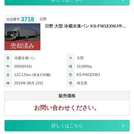
3718
日野
出品番号
日野 大型 冷蔵冷凍バン KS-FW1EXWJ中...
売却済み
形
冷蔵冷凍バン
サ
大型
年
2004(H16)
積
10,900
kg
走
122.1
型
KS-FW1EXWJ
万km
(実走行距離)
検
2019年 08月 22日
県
埼玉県
販売価格
お問い合わせください。
詳しくはこちら