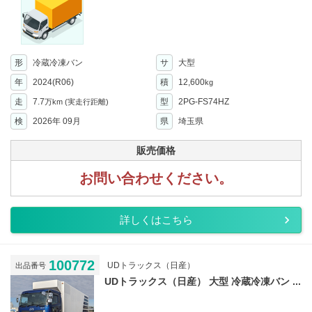
形
冷蔵冷凍バン
サ
大型
年
2024(R06)
積
12,600
kg
走
7.7
型
2PG-FS74HZ
万km
(実走行距離)
検
2026年 09月
県
埼玉県
販売価格
お問い合わせください。
詳しくはこちら
100772
UDトラックス（日産）
出品番号
UDトラックス（日産） 大型 冷蔵冷凍バン ...