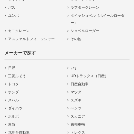
バス
ラフタークレーン
ユンボ
タイヤショベル（ホイールローダ
ー）
カニクレーン
ショベルローダー
アスファルトフィニッシャー
その他
メーカーで探す
日野
いすゞ
三菱ふそう
UDトラックス（日産）
トヨタ
日産自動車
ホンダ
マツダ
スバル
スズキ
ダイハツ
ベンツ
ボルボ
スカニア
東急
東邦車輛
花見台自動車
トレクス