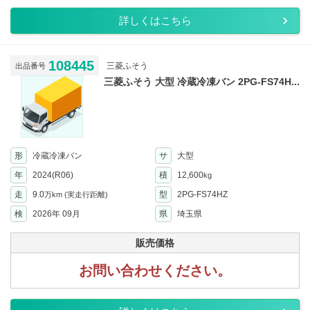
詳しくはこちら
108445
三菱ふそう
出品番号
三菱ふそう 大型 冷蔵冷凍バン 2PG-FS74H...
形
冷蔵冷凍バン
サ
大型
年
2024(R06)
積
12,600
kg
走
9.0
型
2PG-FS74HZ
万km
(実走行距離)
検
2026年 09月
県
埼玉県
販売価格
お問い合わせください。