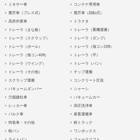
ミキサー車
コンテナ専用車
塵芥車（プレス式）
塵芥車（回転式）
高所作業車
トラクタ
トレーラ（まな板）
トレーラ（重機運搬）
トレーラ（スクラップ）
トレーラ（ダンプ）
トレーラ（ポール）
トレーラ（海コン20ft）
トレーラ（海コン40ft）
トレーラ（平）
トレーラ（ウイング）
トレーラ（バン）
トレーラ（その他）
チップ運搬
スクラップ運搬
コンクリート圧送
バキュームダンパー
シャーシ
穴掘建柱車
バキュームカー
レッカー車
高圧洗浄車
バルク車
家畜運搬車
特装車・その他
軽トラック
軽バン
ワンボックス
ライトバン
フォークリフト