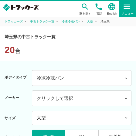
phone
language
menu
車を探す
電話
English
メニュー
トラッカーズ
中古トラック一覧
冷凍冷蔵バン
大型
埼玉県
埼玉県の中古トラック一覧
20
台
ボディタイプ
冷凍冷蔵バン
メーカー
クリックして選択
サイズ