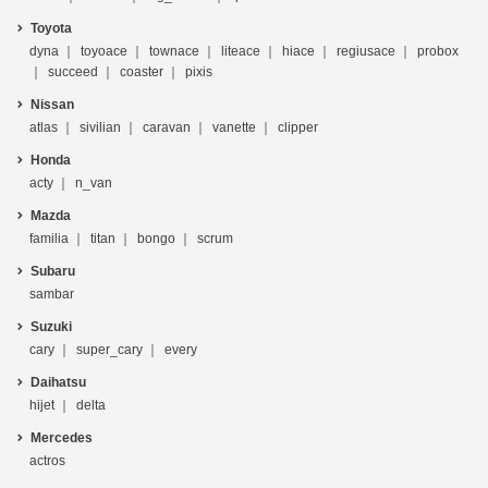
Toyota
dyna
toyoace
townace
liteace
hiace
regiusace
probox
succeed
coaster
pixis
Nissan
atlas
sivilian
caravan
vanette
clipper
Honda
acty
n_van
Mazda
familia
titan
bongo
scrum
Subaru
sambar
Suzuki
cary
super_cary
every
Daihatsu
hijet
delta
Mercedes
actros