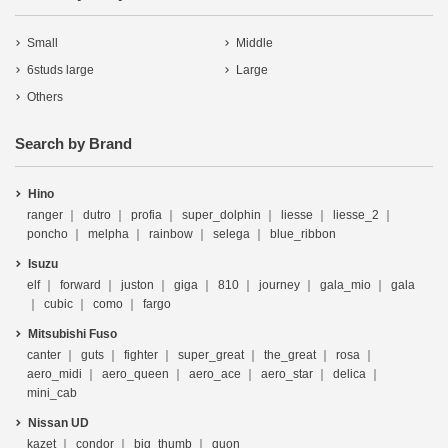
Small
Middle
6studs large
Large
Others
Search by Brand
Hino
ranger
dutro
profia
super_dolphin
liesse
liesse_2
poncho
melpha
rainbow
selega
blue_ribbon
Isuzu
elf
forward
juston
giga
810
journey
gala_mio
gala
cubic
como
fargo
Mitsubishi Fuso
canter
guts
fighter
super_great
the_great
rosa
aero_midi
aero_queen
aero_ace
aero_star
delica
mini_cab
Nissan UD
kazet
condor
big_thumb
quon