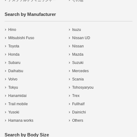
アスファルトフィニッシャー
その他
Search by Manufacturer
Hino
Isuzu
Mitsubishi Fuso
Nissan UD
Toyota
Nissan
Honda
Mazda
Subaru
Suzuki
Daihatsu
Mercedes
Volvo
Scania
Tokyu
Tohosyaryou
Hanamidai
Trex
Trail mobile
Fullhalf
Yusoki
Dainichi
Hamana works
Others
Search by Body Size