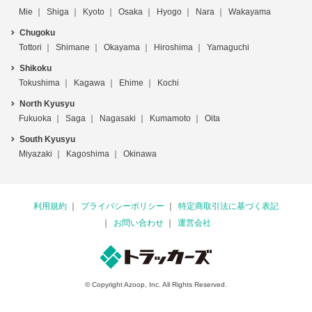
Mie
Shiga
Kyoto
Osaka
Hyogo
Nara
Wakayama
Chugoku
Tottori
Shimane
Okayama
Hiroshima
Yamaguchi
Shikoku
Tokushima
Kagawa
Ehime
Kochi
North Kyusyu
Fukuoka
Saga
Nagasaki
Kumamoto
Oita
South Kyusyu
Miyazaki
Kagoshima
Okinawa
利用規約
プライバシーポリシー
特定商取引法に基づく表記
お問い合わせ
運営会社
© Copyright Azoop, Inc. All Rights Reserved.