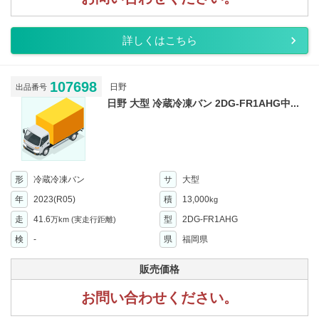
詳しくはこちら
107698
日野
出品番号
日野 大型 冷蔵冷凍バン 2DG-FR1AHG中...
形
冷蔵冷凍バン
サ
大型
年
2023(R05)
積
13,000
kg
走
41.6
型
2DG-FR1AHG
万km
(実走行距離)
検
-
県
福岡県
販売価格
お問い合わせください。