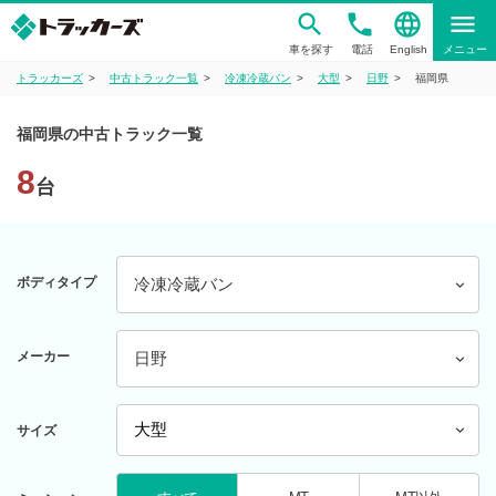
phone
language
menu
車を探す
電話
English
メニュー
トラッカーズ
中古トラック一覧
冷凍冷蔵バン
大型
日野
福岡県
福岡県の中古トラック一覧
8
台
ボディタイプ
冷凍冷蔵バン
メーカー
日野
サイズ