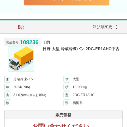
8
unfold_more
並び順変更
台
108236
日野
出品番号
日野 大型 冷蔵冷凍バン 2DG-FR1AHC中古...
形
冷蔵冷凍バン
サ
大型
年
2024(R06)
積
13,200
kg
走
31.0
型
2DG-FR1AHC
万km
(実走行距離)
検
-
県
福岡県
販売価格
お問い合わせください。