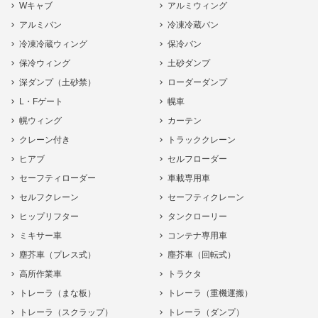
Wキャブ
アルミウィング
アルミバン
冷凍冷蔵バン
冷凍冷蔵ウィング
保冷バン
保冷ウィング
土砂ダンプ
深ダンプ（土砂禁）
ローダーダンプ
L・Fゲート
幌車
幌ウィング
カーテン
クレーン付き
トラッククレーン
ヒアブ
セルフローダー
セーフティローダー
車載専用車
セルフクレーン
セーフティクレーン
ヒップリフター
タンクローリー
ミキサー車
コンテナ専用車
塵芥車（プレス式）
塵芥車（回転式）
高所作業車
トラクタ
トレーラ（まな板）
トレーラ（重機運搬）
トレーラ（スクラップ）
トレーラ（ダンプ）