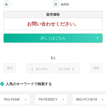
検
-
県
福岡県
販売価格
お問い合わせください。
詳しくはこちら
1
/1
最初
最後
chevron_left
chevron_right
前の20件
次の20件
人気のキーワードで検索する
TKG-FK64F
PA-FE83DCY
BKG-FC7JKYA