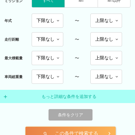
すべて
MT
MT以外
ミッション
〜
年式
〜
走行距離
〜
最大積載量
〜
車両総重量
もっと詳細な条件を追加する
条件をクリア
この条件で検索する
search