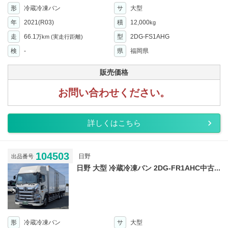
形
冷蔵冷凍バン
サ
大型
年
2021(R03)
積
12,000
kg
走
66.1
型
2DG-FS1AHG
万km
(実走行距離)
検
-
県
福岡県
販売価格
お問い合わせください。
詳しくはこちら
104503
日野
出品番号
日野 大型 冷蔵冷凍バン 2DG-FR1AHC中古...
形
冷蔵冷凍バン
サ
大型