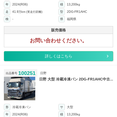
年
2024(R06)
積
13,200
kg
走
41.9
型
2DG-FR1AHC
万km
(実走行距離)
検
-
県
福岡県
販売価格
お問い合わせください。
詳しくはこちら
100251
日野
出品番号
日野 大型 冷蔵冷凍バン 2DG-FR1AHC中古...
形
冷蔵冷凍バン
サ
大型
年
2024(R06)
積
13,200
kg