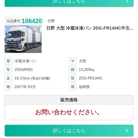
詳しくはこちら
106420
日野
出品番号
日野 大型 冷蔵冷凍バン 2DG-FR1AHC中古...
形
冷蔵冷凍バン
サ
大型
年
2024(R06)
積
13,200
kg
走
16.3
型
2DG-FR1AHC
万km
(実走行距離)
検
2027年 03月
県
福岡県
販売価格
お問い合わせください。
詳しくはこちら