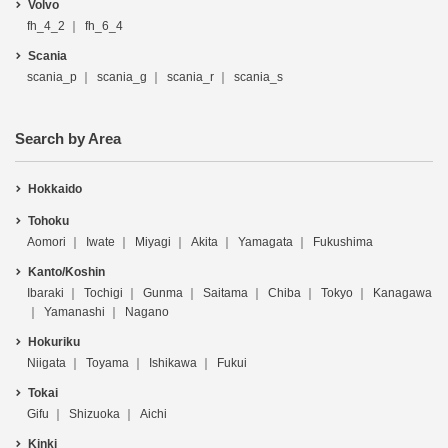
Volvo
fh_4_2
fh_6_4
Scania
scania_p
scania_g
scania_r
scania_s
Search by Area
Hokkaido
Tohoku
Aomori
Iwate
Miyagi
Akita
Yamagata
Fukushima
Kanto/Koshin
Ibaraki
Tochigi
Gunma
Saitama
Chiba
Tokyo
Kanagawa
Yamanashi
Nagano
Hokuriku
Niigata
Toyama
Ishikawa
Fukui
Tokai
Gifu
Shizuoka
Aichi
Kinki