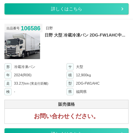
詳しくはこちら
106586
日野
出品番号
日野 大型 冷蔵冷凍バン 2DG-FW1AHC中...
形
冷蔵冷凍バン
サ
大型
年
2024(R06)
積
12,900
kg
走
33.2
型
2DG-FW1AHC
万km
(実走行距離)
検
-
県
福岡県
販売価格
お問い合わせください。