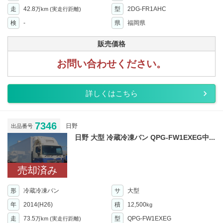
走
42.8
型
2DG-FR1AHC
万km
(実走行距離)
検
-
県
福岡県
販売価格
お問い合わせください。
詳しくはこちら
7346
日野
出品番号
日野 大型 冷蔵冷凍バン QPG-FW1EXEG中...
売却済み
形
冷蔵冷凍バン
サ
大型
年
2014(H26)
積
12,500
kg
走
73.5
型
QPG-FW1EXEG
万km
(実走行距離)