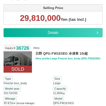
Selling Price
29,810,000
Yen (tax incl.)
Details
36726
Hino
Inquiry #
日野 QPG-FW1EXEG 冷凍車 10t超
Hino profia Large Freezer box_body QPG-FW1EXEG
SOLD
Type
Size
Freezer box_body
Large
Model year
Capacity
2017(H29)
11,800
kg
Mileage
Model
35.9
QPG-FW1EXEG
万km
(Actual mileage)