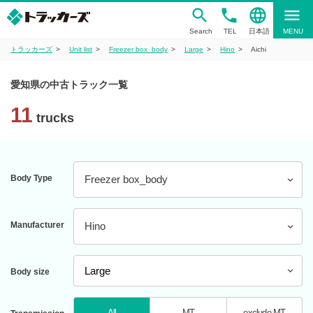
phone
language
menu
Search
TEL
日本語
MENU
トラッカーズ
Unit list
Freezer box_body
Large
Hino
Aichi
愛知県の中古トラック一覧
11
trucks
Body Type
Freezer box_body
Manufacturer
Hino
Body size
All
MT
exclude MT