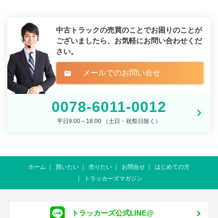
中古トラックの売買のことでお困りのことが
ございましたら、
お気軽にお問い合わせくだ
さい。
メールでのお問い合せ
mail
0078-6011-0012
平日9:00～18:00 （土日・祝祭日除く）
ホーム
買いたい
売りたい
お問合せ
はじめての方
トラッカーズマガジン
トラッカーズ公式LINE@