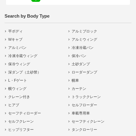
Search by Body Type
平ボディ
アルミブロック
Wキャブ
アルミウィング
アルミバン
冷凍冷蔵バン
冷凍冷蔵ウィング
保冷バン
保冷ウィング
土砂ダンプ
深ダンプ（土砂禁）
ローダーダンプ
L・Fゲート
幌車
幌ウィング
カーテン
クレーン付き
トラッククレーン
ヒアブ
セルフローダー
セーフティローダー
車載専用車
セルフクレーン
セーフティクレーン
ヒップリフター
タンクローリー