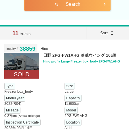
Search
search
11
unfold_more
Sort
trucks
38859
Hino
Inquiry #
日野 2PG-FW1AHG 冷凍ウイング 10t超
Hino profia Large Freezer box_body 2PG-FW1AHG
SOLD
Type
Size
Freezer box_body
Large
Model year
Capacity
2022(R04)
11,900
kg
Mileage
Model
0.2
2PG-FW1AHG
万km
(Actual mileage)
Inspection Certificate
Location
2023年 03月 14日
Aichi