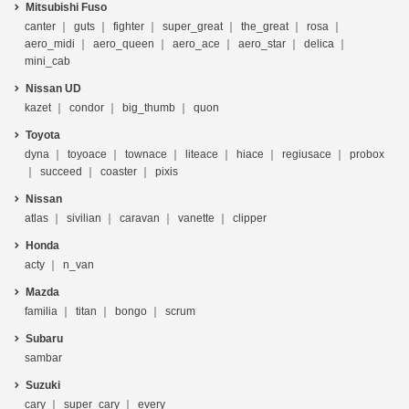
Mitsubishi Fuso
canter
guts
fighter
super_great
the_great
rosa
aero_midi
aero_queen
aero_ace
aero_star
delica
mini_cab
Nissan UD
kazet
condor
big_thumb
quon
Toyota
dyna
toyoace
townace
liteace
hiace
regiusace
probox
succeed
coaster
pixis
Nissan
atlas
sivilian
caravan
vanette
clipper
Honda
acty
n_van
Mazda
familia
titan
bongo
scrum
Subaru
sambar
Suzuki
cary
super_cary
every