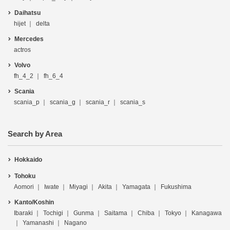
Daihatsu
hijet
delta
Mercedes
actros
Volvo
fh_4_2
fh_6_4
Scania
scania_p
scania_g
scania_r
scania_s
Search by Area
Hokkaido
Tohoku
Aomori
Iwate
Miyagi
Akita
Yamagata
Fukushima
Kanto/Koshin
Ibaraki
Tochigi
Gunma
Saitama
Chiba
Tokyo
Kanagawa
Yamanashi
Nagano