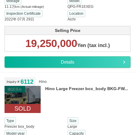
Mileage
Model
11.1
QPG-FR1EXEG
万km
(Actual mileage)
Inspection Certificate
Location
2022年 07月 29日
Aichi
Selling Price
19,250,000
Yen (tax incl.)
Details
6112
Hino
Inquiry #
Hino Large Freezer box_body BKG-FW...
確認済み
SOLD
Type
Size
Freezer box_body
Large
Model year
Capacity