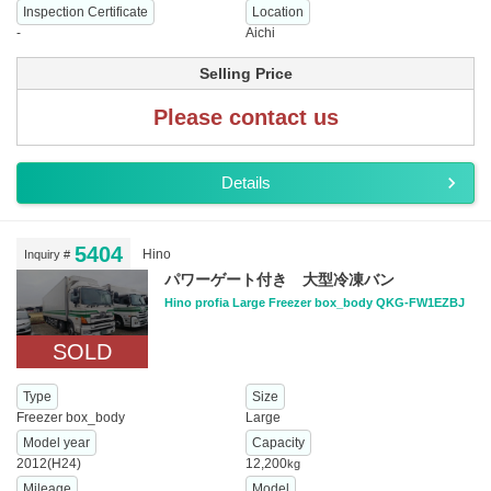
Inspection Certificate
Location
-
Aichi
Selling Price
Please contact us
Details
5404
Hino
Inquiry #
パワーゲート付き 大型冷凍バン
Hino profia Large Freezer box_body QKG-FW1EZBJ
SOLD
Type
Size
Freezer box_body
Large
Model year
Capacity
2012(H24)
12,200
kg
Mileage
Model