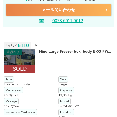
メール問い合わせ
0078-6011-0012
6110
Hino
Inquiry #
Hino Large Freezer box_body BKG-FW...
確認済み
SOLD
Type
Size
Freezer box_body
Large
Model year
Capacity
2009(H21)
13,300
kg
Mileage
Model
117.7
BKG-FW1EXYJ
万km
Inspection Certificate
Location