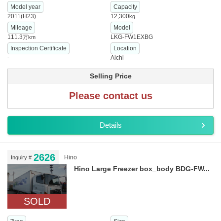
Model year
Capacity
2011(H23)
12,300
kg
Mileage
Model
111.3
LKG-FW1EXBG
万km
Inspection Certificate
Location
-
Aichi
Selling Price
Please contact us
Details
2626
Hino
Inquiry #
Hino Large Freezer box_body BDG-FW...
SOLD