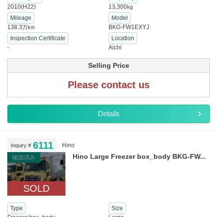
2010(H22)
13,300
kg
Mileage
Model
138.3
BKG-FW1EXYJ
万km
Inspection Certificate
Location
-
Aichi
Selling Price
Please contact us
Details
6111
Hino
Inquiry #
Hino Large Freezer box_body BKG-FW...
確認済み
SOLD
Type
Size