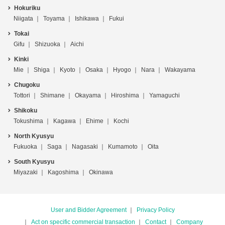
Hokuriku
Niigata
Toyama
Ishikawa
Fukui
Tokai
Gifu
Shizuoka
Aichi
Kinki
Mie
Shiga
Kyoto
Osaka
Hyogo
Nara
Wakayama
Chugoku
Tottori
Shimane
Okayama
Hiroshima
Yamaguchi
Shikoku
Tokushima
Kagawa
Ehime
Kochi
North Kyusyu
Fukuoka
Saga
Nagasaki
Kumamoto
Oita
South Kyusyu
Miyazaki
Kagoshima
Okinawa
User and Bidder Agreement
Privacy Policy
Act on specific commercial transaction
Contact
Company