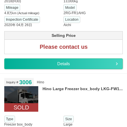
2018(H30)
13,000
kg
Mileage
Model
4.8
2RG-FR1AHG
万km
(Actual mileage)
Inspection Certificate
Location
2020年 04月 26日
Aichi
Selling Price
Please contact us
Details
3006
Hino
Inquiry #
Hino Large Freezer box_body LKG-FW1...
SOLD
Type
Size
Freezer box_body
Large