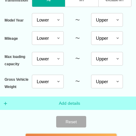
Transmission
〜
Model Year
〜
Mileage
Max loading
〜
capacity
Gross Vehicle
〜
Weight
Add details
Reset