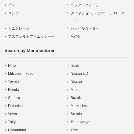
バス
ラフタークレーン
ユンボ
タイヤショベル（ホイールローダ
ー）
カニクレーン
ショベルローダー
アスファルトフィニッシャー
その他
Search by Manufacturer
Hino
Isuzu
Mitsubishi Fuso
Nissan UD
Toyota
Nissan
Honda
Mazda
Subaru
Suzuki
Daihatsu
Mercedes
Volvo
Scania
Tokyu
Tohosyaryou
Hanamidai
Trex