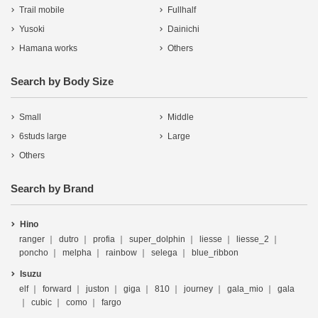
Trail mobile
Fullhalf
Yusoki
Dainichi
Hamana works
Others
Search by Body Size
Small
Middle
6studs large
Large
Others
Search by Brand
Hino
ranger
dutro
profia
super_dolphin
liesse
liesse_2
poncho
melpha
rainbow
selega
blue_ribbon
Isuzu
elf
forward
juston
giga
810
journey
gala_mio
gala
cubic
como
fargo