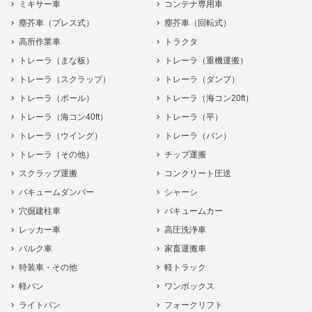
ミキサー車
コンテナ専用車
塵芥車（プレス式）
塵芥車（回転式）
高所作業車
トラクタ
トレーラ（まな板）
トレーラ（重機運搬）
トレーラ（スクラップ）
トレーラ（ダンプ）
トレーラ（ポール）
トレーラ（海コン20ft）
トレーラ（海コン40ft）
トレーラ（平）
トレーラ（ウイング）
トレーラ（バン）
トレーラ（その他）
チップ運搬
スクラップ運搬
コンクリート圧送
バキュームダンパー
シャーシ
穴掘建柱車
バキュームカー
レッカー車
高圧洗浄車
バルク車
家畜運搬車
特装車・その他
軽トラック
軽バン
ワンボックス
ライトバン
フォークリフト