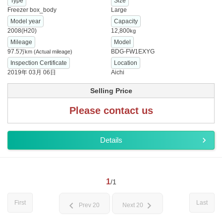
Type
Size
Freezer box_body
Large
Model year
Capacity
2008(H20)
12,800
kg
Mileage
Model
97.5
BDG-FW1EXYG
万km
(Actual mileage)
Inspection Certificate
Location
2019年 03月 06日
Aichi
Selling Price
Please contact us
Details
1
/1
First
Last
chevron_left
chevron_right
Prev 20
Next 20