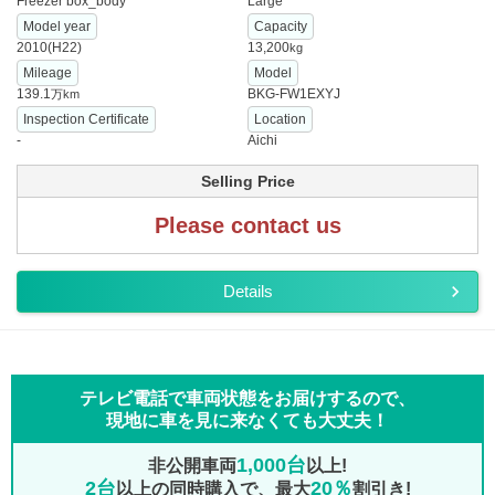
Freezer box_body
Large
Model year
Capacity
2010(H22)
13,200
kg
Mileage
Model
139.1
BKG-FW1EXYJ
万km
Inspection Certificate
Location
-
Aichi
Selling Price
Please contact us
Details
テレビ電話で車両状態をお届けするので、
現地に車を見に来なくても大丈夫！
1,000台
非公開車両
以上!
2台
20％
以上の同時購入で、最大
割引き!