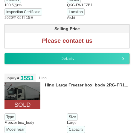
100.5
QKG-FW1EZBJ
万km
Inspection Certificate
Location
2020年 05月 15日
Aichi
Selling Price
Please contact us
Details
3553
Hino
Inquiry #
Hino Large Freezer box_body 2RG-FR1...
SOLD
Type
Size
Freezer box_body
Large
Model year
Capacity