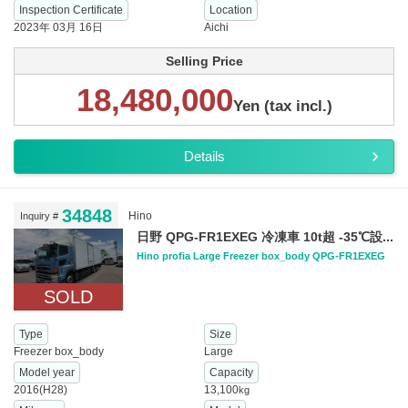
Inspection Certificate
Location
2023年 03月 16日
Aichi
Selling Price
18,480,000
Yen (tax incl.)
Details
34848
Hino
Inquiry #
日野 QPG-FR1EXEG 冷凍車 10t超 -35℃設...
Hino profia Large Freezer box_body QPG-FR1EXEG
SOLD
Type
Size
Freezer box_body
Large
Model year
Capacity
2016(H28)
13,100
kg