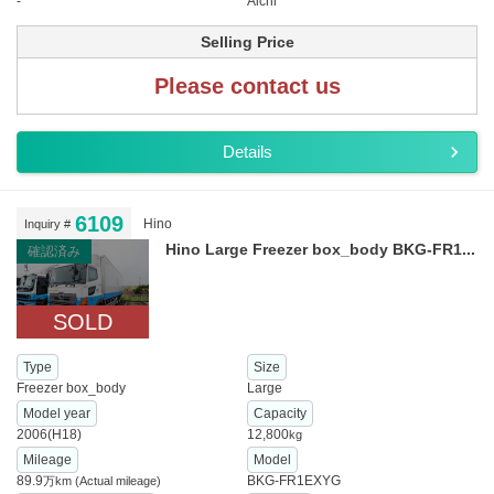
-
Aichi
Selling Price
Please contact us
Details
6109
Hino
Inquiry #
Hino Large Freezer box_body BKG-FR1...
確認済み
SOLD
Type
Size
Freezer box_body
Large
Model year
Capacity
2006(H18)
12,800
kg
Mileage
Model
89.9
BKG-FR1EXYG
万km
(Actual mileage)