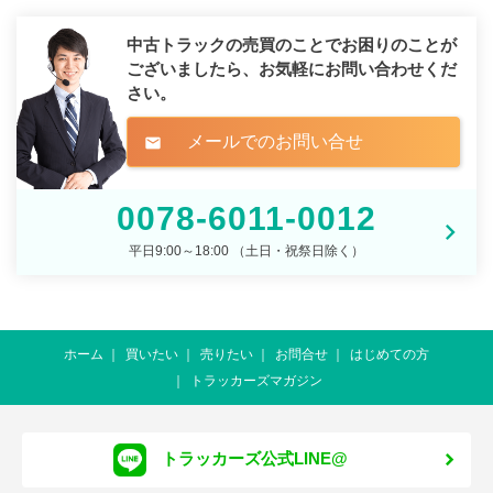
中古トラックの売買のことでお困りのことが
ございましたら、
お気軽にお問い合わせくだ
さい。
メールでのお問い合せ
mail
0078-6011-0012
平日9:00～18:00 （土日・祝祭日除く）
ホーム
買いたい
売りたい
お問合せ
はじめての方
トラッカーズマガジン
トラッカーズ公式LINE@