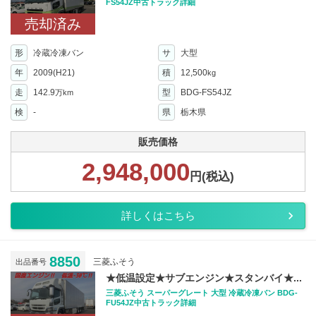
FS54JZ中古トラック詳細
売却済み
形
冷蔵冷凍バン
サ
大型
年
2009(H21)
積
12,500
kg
走
142.9
型
BDG-FS54JZ
万km
検
-
県
栃木県
販売価格
2,948,000
円(税込)
詳しくはこちら
8850
三菱ふそう
出品番号
★低温設定★サブエンジン★スタンバイ★...
三菱ふそう スーパーグレート 大型 冷蔵冷凍バン BDG-
FU54JZ中古トラック詳細