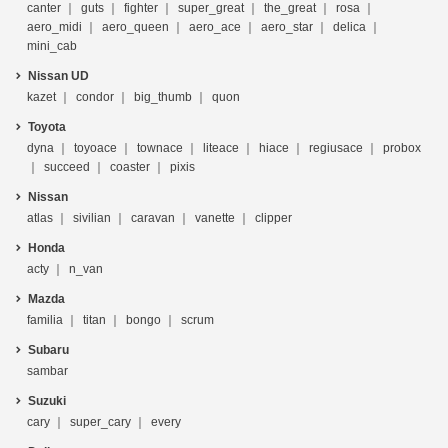
canter
guts
fighter
super_great
the_great
rosa
aero_midi
aero_queen
aero_ace
aero_star
delica
mini_cab
Nissan UD
kazet
condor
big_thumb
quon
Toyota
dyna
toyoace
townace
liteace
hiace
regiusace
probox
succeed
coaster
pixis
Nissan
atlas
sivilian
caravan
vanette
clipper
Honda
acty
n_van
Mazda
familia
titan
bongo
scrum
Subaru
sambar
Suzuki
cary
super_cary
every