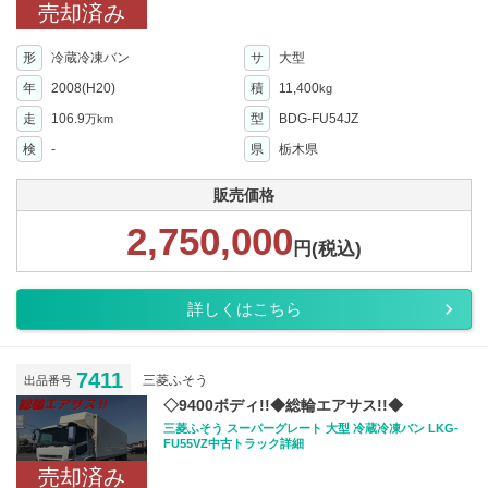
売却済み
形
冷蔵冷凍バン
サ
大型
年
2008(H20)
積
11,400
kg
走
106.9
型
BDG-FU54JZ
万km
検
-
県
栃木県
販売価格
2,750,000
円(税込)
詳しくはこちら
7411
三菱ふそう
出品番号
◇9400ボディ!!◆総輪エアサス!!◆
三菱ふそう スーパーグレート 大型 冷蔵冷凍バン LKG-
FU55VZ中古トラック詳細
売却済み