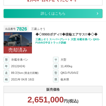
詳しくはこちら
7826
三菱ふそう
出品番号
◆◇9900ボディ!!◆後輪エアサス!!◆◇◆
三菱ふそう スーパーグレート 大型 冷蔵冷凍バン QKG-
FU54VZ中古トラック詳細
売却済み
形
冷蔵冷凍バン
サ
大型
年
2012(H24)
積
11,400
kg
走
89.3
型
QKG-FU54VZ
万km
(実走行距離)
検
2021年 04月 16日
県
栃木県
販売価格
2,651,000
円(税込)