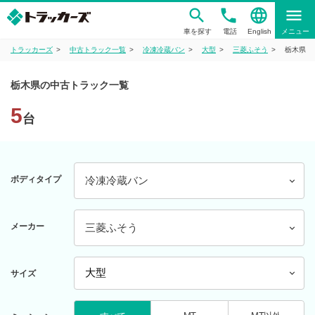
phone
language
menu
車を探す
電話
English
メニュー
トラッカーズ
中古トラック一覧
冷凍冷蔵バン
大型
三菱ふそう
栃木県
栃木県の中古トラック一覧
5
台
ボディタイプ
冷凍冷蔵バン
メーカー
三菱ふそう
サイズ