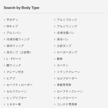
Search by Body Type
平ボディ
アルミブロック
Wキャブ
アルミウィング
アルミバン
冷凍冷蔵バン
冷凍冷蔵ウィング
保冷バン
保冷ウィング
土砂ダンプ
深ダンプ（土砂禁）
ローダーダンプ
L・Fゲート
幌車
幌ウィング
カーテン
クレーン付き
トラッククレーン
ヒアブ
セルフローダー
セーフティローダー
車載専用車
セルフクレーン
セーフティクレーン
ヒップリフター
タンクローリー
ミキサー車
コンテナ専用車