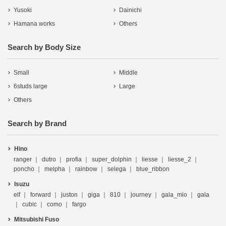
Yusoki
Dainichi
Hamana works
Others
Search by Body Size
Small
Middle
6studs large
Large
Others
Search by Brand
Hino
ranger
dutro
profia
super_dolphin
liesse
liesse_2
poncho
melpha
rainbow
selega
blue_ribbon
Isuzu
elf
forward
juston
giga
810
journey
gala_mio
gala
cubic
como
fargo
Mitsubishi Fuso