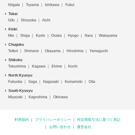
Niigata
Toyama
Ishikawa
Fukui
Tokai
Gifu
Shizuoka
Aichi
Kinki
Mie
Shiga
Kyoto
Osaka
Hyogo
Nara
Wakayama
Chugoku
Tottori
Shimane
Okayama
Hiroshima
Yamaguchi
Shikoku
Tokushima
Kagawa
Ehime
Kochi
North Kyusyu
Fukuoka
Saga
Nagasaki
Kumamoto
Oita
South Kyusyu
Miyazaki
Kagoshima
Okinawa
利用規約
プライバシーポリシー
特定商取引法に基づく表記
お問い合わせ
運営会社