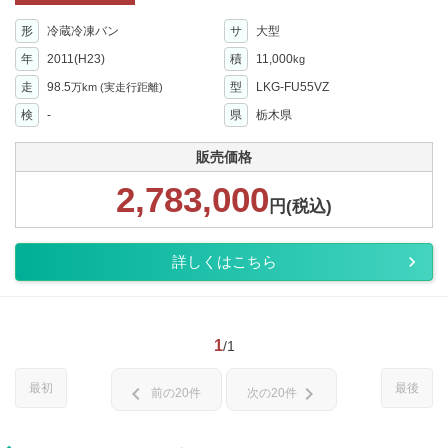
形
冷蔵冷凍バン
サ
大型
年
2011(H23)
積
11,000
kg
走
98.5
型
LKG-FU55VZ
万km
(実走行距離)
検
-
県
栃木県
販売価格
2,783,000
円(税込)
詳しくはこちら
1
/1
最初
最後
chevron_left
chevron_right
前の20件
次の20件