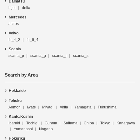
Daihatsu
hijet
delta
Mercedes
actros
Volvo
fh_4_2
fh_6_4
Scania
scania_p
scania_g
scania_r
scania_s
Search by Area
Hokkaido
Tohoku
Aomori
Iwate
Miyagi
Akita
Yamagata
Fukushima
Kanto/Koshin
Ibaraki
Tochigi
Gunma
Saitama
Chiba
Tokyo
Kanagawa
Yamanashi
Nagano
Hokuriku