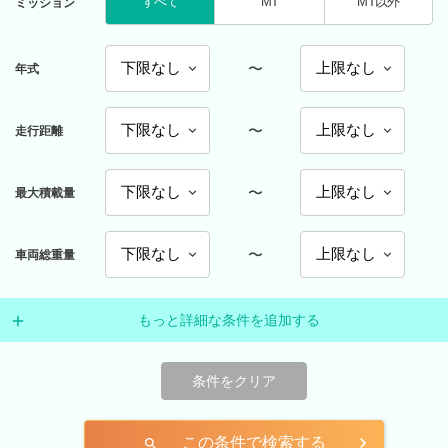
すべて
MT
MT以外
ミッション
〜
年式
〜
走行距離
〜
最大積載量
〜
車両総重量
もっと詳細な条件を追加する
条件をクリア
この条件で検索する
search