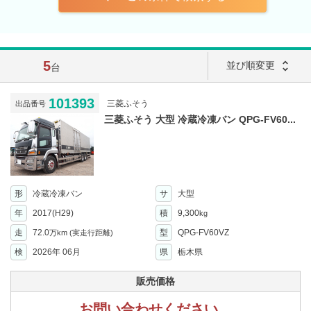
5
unfold_more
並び順変更
台
101393
三菱ふそう
出品番号
三菱ふそう 大型 冷蔵冷凍バン QPG-FV60...
形
冷蔵冷凍バン
サ
大型
年
2017(H29)
積
9,300
kg
走
72.0
型
QPG-FV60VZ
万km
(実走行距離)
検
2026年 06月
県
栃木県
販売価格
お問い合わせください。