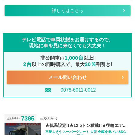
詳しくはこちら
テレビ電話で車両状態をお届けするので、
現地に車を見に来なくても大丈夫！
1,000台
非公開車両
以上!
2台
20％
以上の同時購入で、最大
割引き!
メール問い合わせ
0078-6011-0012
7395
三菱ふそう
出品番号
★低温設定!!★12.5トン積載!!★後輪エア...
三菱ふそう スーパーグレート 大型 冷蔵冷凍バン BDG-