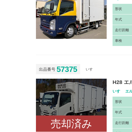
形
状
年
式
走
行距離
車
検
57375
出品番号
いすゞ
H28 
いすゞ エル
形
状
年
式
売却済み
走
行距離