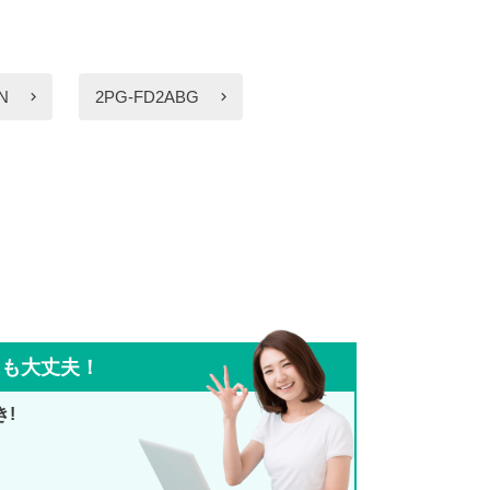
N
2PG-FD2ABG
ても大丈夫！
き!