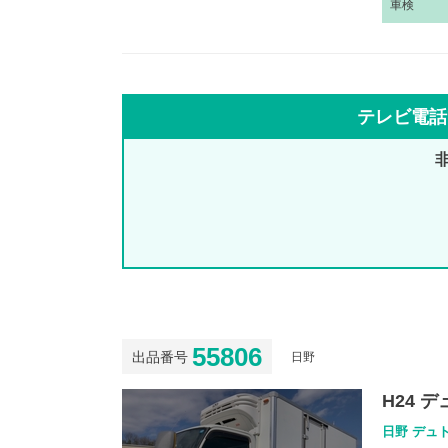
車
検
テレビ電話
55806
出品番号
日野
H24 
日野 デュト