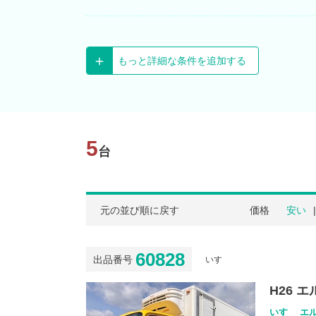
もっと詳細な条件を追加する
5
台
元の並び順に戻す
価格
安い
60828
出品番号
いすゞ
H26 
いすゞ エル