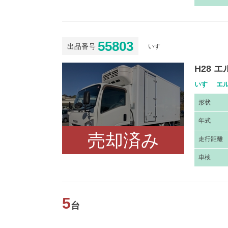
55803
出品番号
いすゞ
H28 
いすゞ エル
形
状
年
式
売却済み
走
行距離
車
検
5
台