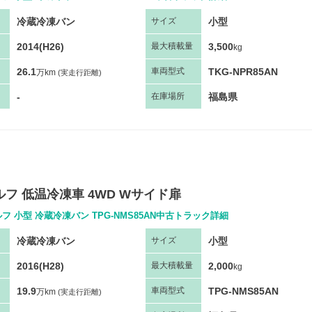
冷蔵冷凍バン
小型
サ
イズ
2014(H26)
3,500
最大
積
載量
kg
26.1
TKG-NPR85AN
車両
型
式
万km
(実走行距離)
-
福島県
在庫場所
エルフ 低温冷凍車 4WD Wサイド扉
フ 小型 冷蔵冷凍バン TPG-NMS85AN中古トラック詳細
冷蔵冷凍バン
小型
サ
イズ
2016(H28)
2,000
最大
積
載量
kg
19.9
TPG-NMS85AN
車両
型
式
万km
(実走行距離)