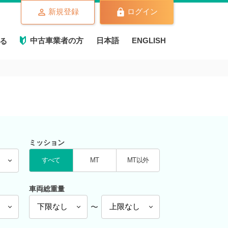
新規登録
ログイン
中古車業者の方
日本語
ENGLISH
る
ミッション
すべて
MT
MT以外
車両総重量
〜