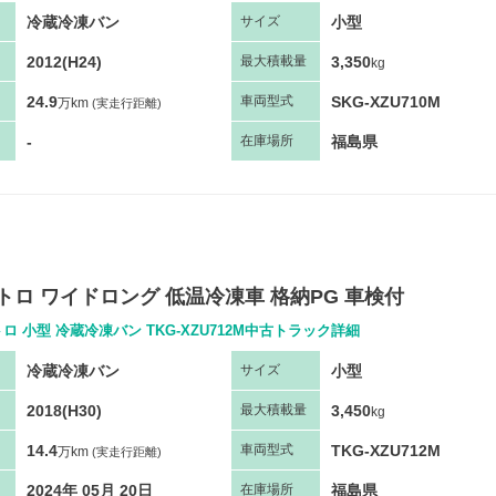
冷蔵冷凍バン
小型
サ
イズ
2012(H24)
3,350
最大
積
載量
kg
24.9
SKG-XZU710M
車両
型
式
万km
(実走行距離)
-
福島県
在庫場所
ュトロ ワイドロング 低温冷凍車 格納PG 車検付
ロ 小型 冷蔵冷凍バン TKG-XZU712M中古トラック詳細
冷蔵冷凍バン
小型
サ
イズ
2018(H30)
3,450
最大
積
載量
kg
14.4
TKG-XZU712M
車両
型
式
万km
(実走行距離)
2024年 05月 20日
福島県
在庫場所