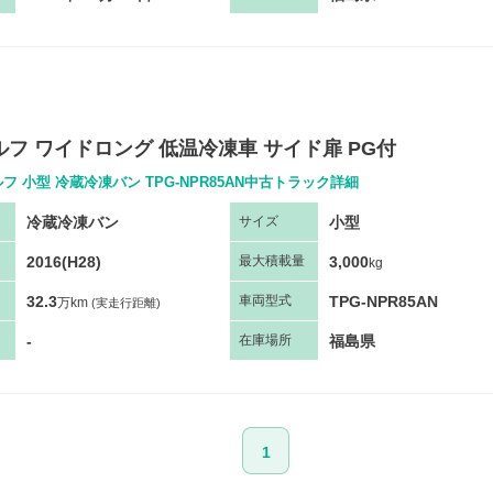
エルフ ワイドロング 低温冷凍車 サイド扉 PG付
フ 小型 冷蔵冷凍バン TPG-NPR85AN中古トラック詳細
冷蔵冷凍バン
小型
サ
イズ
2016(H28)
3,000
最大
積
載量
kg
32.3
TPG-NPR85AN
車両
型
式
万km
(実走行距離)
-
福島県
在庫場所
1