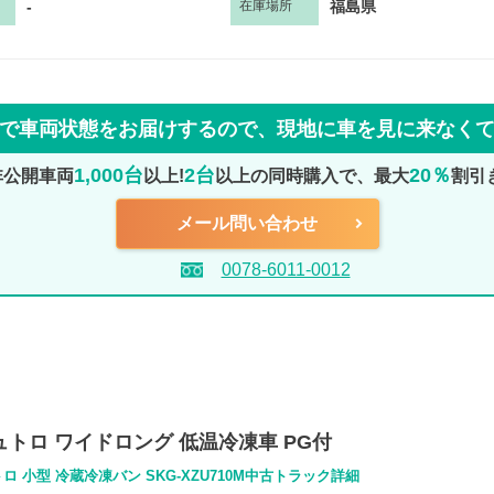
-
福島県
在庫場所
で車両状態をお届けするので、
現地に車を見に来なく
1,000台
2台
20％
非公開車両
以上!
以上の同時購入で、最大
割引
メール問い合わせ
0078-6011-0012
デュトロ ワイドロング 低温冷凍車 PG付
ロ 小型 冷蔵冷凍バン SKG-XZU710M中古トラック詳細