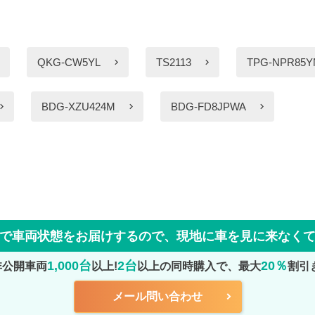
QKG-CW5YL
TS2113
TPG-NPR85Y
BDG-XZU424M
BDG-FD8JPWA
で車両状態をお届けするので、
現地に車を見に来なく
1,000台
2台
20％
非公開車両
以上!
以上の同時購入で、最大
割引
メール問い合わせ