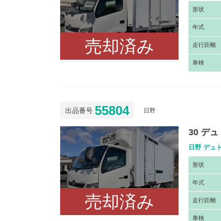
形
状
年
式
売却済み
走
行距離
車
検
55804
出品番号
日野
30 デ
日野 デュト
形
状
年
式
売却済み
走
行距離
車
検