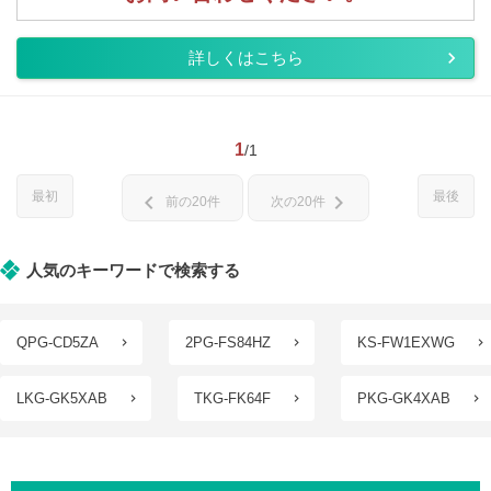
詳しくはこちら
1
/1
最初
最後
chevron_left
chevron_right
前の20件
次の20件
人気のキーワードで検索する
QPG-CD5ZA
2PG-FS84HZ
KS-FW1EXWG
LKG-GK5XAB
TKG-FK64F
PKG-GK4XAB