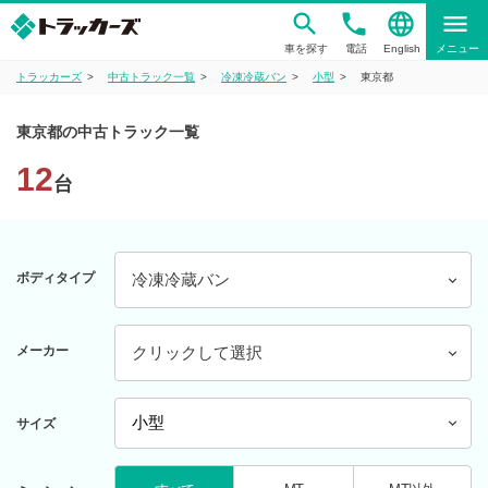
phone
language
menu
車を探す
電話
English
メニュー
トラッカーズ
中古トラック一覧
冷凍冷蔵バン
小型
東京都
東京都の中古トラック一覧
12
台
ボディタイプ
冷凍冷蔵バン
メーカー
クリックして選択
サイズ