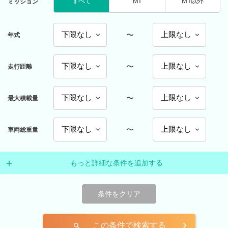
すべて
MT
MT以外
ミッション
〜
年式
〜
走行距離
〜
最大積載量
〜
車両総重量
もっと詳細な条件を追加する
条件をクリア
この条件で検索する
search