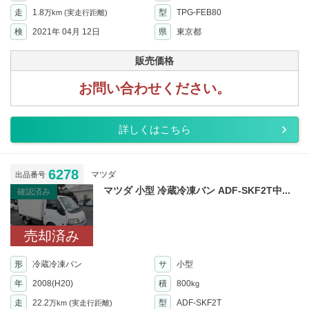
走
1.8
型
TPG-FEB80
万km
(実走行距離)
検
2021年 04月 12日
県
東京都
販売価格
お問い合わせください。
詳しくはこちら
6278
マツダ
出品番号
マツダ 小型 冷蔵冷凍バン ADF-SKF2T中...
確認済み
売却済み
形
冷蔵冷凍バン
サ
小型
年
2008(H20)
積
800
kg
走
22.2
型
ADF-SKF2T
万km
(実走行距離)