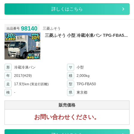
詳しくはこちら
98140
三菱ふそう
出品番号
三菱ふそう 小型 冷蔵冷凍バン TPG-FBA5...
形
冷蔵冷凍バン
サ
小型
年
2017(H29)
積
2,000
kg
走
17.9
型
TPG-FBA50
万km
(実走行距離)
検
-
県
東京都
販売価格
お問い合わせください。