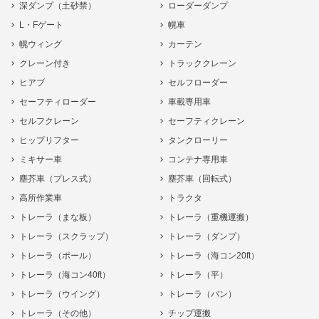
深ダンプ（土砂禁）
ローダーダンプ
L・Fゲート
幌車
幌ウィング
カーテン
クレーン付き
トラッククレーン
ヒアブ
セルフローダー
セーフティローダー
車載専用車
セルフクレーン
セーフティクレーン
ヒップリフター
タンクローリー
ミキサー車
コンテナ専用車
塵芥車（プレス式）
塵芥車（回転式）
高所作業車
トラクタ
トレーラ（まな板）
トレーラ（重機運搬）
トレーラ（スクラップ）
トレーラ（ダンプ）
トレーラ（ポール）
トレーラ（海コン20ft）
トレーラ（海コン40ft）
トレーラ（平）
トレーラ（ウイング）
トレーラ（バン）
トレーラ（その他）
チップ運搬