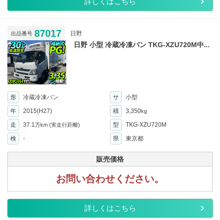
詳しくはこちら
87017
日野
出品番号
日野 小型 冷蔵冷凍バン TKG-XZU720M中...
形
冷蔵冷凍バン
サ
小型
年
2015(H27)
積
3,350
kg
走
37.1
型
TKG-XZU720M
万km
(実走行距離)
検
-
県
東京都
販売価格
お問い合わせください。
詳しくはこちら