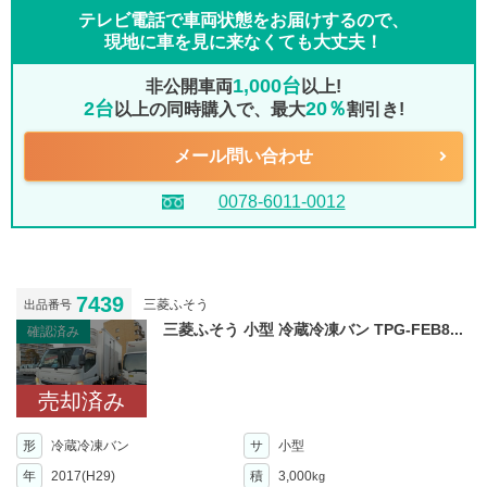
テレビ電話で車両状態をお届けするので、
現地に車を見に来なくても大丈夫！
1,000台
非公開車両
以上!
2台
20％
以上の同時購入で、最大
割引き!
メール問い合わせ
0078-6011-0012
7439
三菱ふそう
出品番号
三菱ふそう 小型 冷蔵冷凍バン TPG-FEB8...
確認済み
売却済み
形
冷蔵冷凍バン
サ
小型
年
2017(H29)
積
3,000
kg