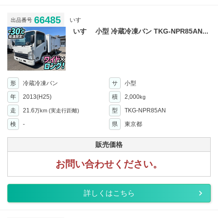
66485
いすゞ
出品番号
いすゞ 小型 冷蔵冷凍バン TKG-NPR85AN...
形
冷蔵冷凍バン
サ
小型
年
2013(H25)
積
2,000
kg
走
21.6
型
TKG-NPR85AN
万km
(実走行距離)
検
-
県
東京都
販売価格
お問い合わせください。
詳しくはこちら