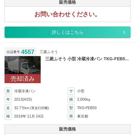
販売価格
お問い合わせください。
詳しくはこちら
4557
三菱ふそう
出品番号
三菱ふそう 小型 冷蔵冷凍バン TKG-FEB5...
売却済み
形
冷蔵冷凍バン
サ
小型
年
2013(H25)
積
2,000
kg
走
32.7
型
TKG-FEB50
万km
(実走行距離)
検
2019年 11月 24日
県
東京都
販売価格