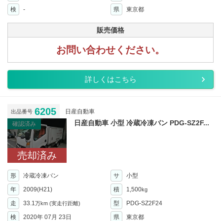
検
-
県
東京都
販売価格
お問い合わせください。
詳しくはこちら
6205
日産自動車
出品番号
日産自動車 小型 冷蔵冷凍バン PDG-SZ2F...
確認済み
売却済み
形
冷蔵冷凍バン
サ
小型
年
2009(H21)
積
1,500
kg
走
33.1
型
PDG-SZ2F24
万km
(実走行距離)
検
2020年 07月 23日
県
東京都