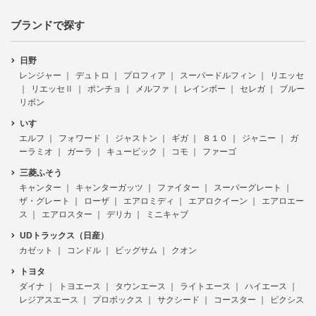
ブランドで探す
日野
レンジャー
デュトロ
プロフィア
スーパードルフィン
リエッセ
リエッセⅡ
ポンチョ
メルファ
レインボー
セレガ
ブルー
リボン
いすゞ
エルフ
フォワード
ジャストン
ギガ
８１０
ジャニー
ガ
ーラミオ
ガーラ
キュービック
コモ
ファーゴ
三菱ふそう
キャンター
キャンターガッツ
ファイター
スーパーグレート
ザ・グレート
ローザ
エアロミディ
エアロクイーン
エアロエー
ス
エアロスター
デリカ
ミニキャブ
UDトラックス（日産）
カゼット
コンドル
ビッグサム
クオン
トヨタ
ダイナ
トヨエース
タウンエース
ライトエース
ハイエース
レジアスエース
プロボックス
サクシード
コースター
ピクシス