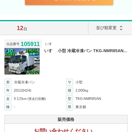
12
unfold_more
並び順変更
台
105911
いすゞ
出品番号
いすゞ 小型 冷蔵冷凍バン TKG-NMR85AN...
形
冷蔵冷凍バン
サ
小型
年
2012(H24)
積
2,000
kg
走
5.1
型
TKG-NMR85AN
万km
(実走行距離)
検
-
県
東京都
販売価格
お問い合わせください。