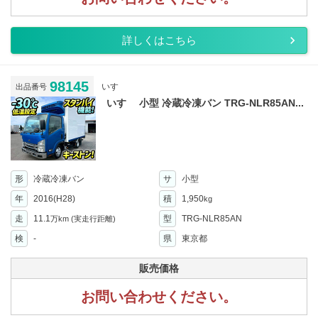
詳しくはこちら
98145
いすゞ
出品番号
いすゞ 小型 冷蔵冷凍バン TRG-NLR85AN...
形
冷蔵冷凍バン
サ
小型
年
2016(H28)
積
1,950
kg
走
11.1
型
TRG-NLR85AN
万km
(実走行距離)
検
-
県
東京都
販売価格
お問い合わせください。