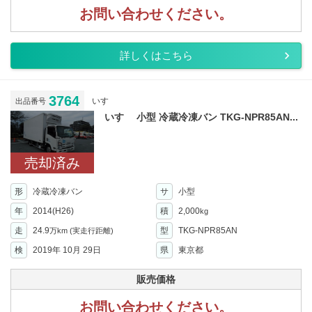
お問い合わせください。
詳しくはこちら
3764
いすゞ
出品番号
いすゞ 小型 冷蔵冷凍バン TKG-NPR85AN...
売却済み
形
冷蔵冷凍バン
サ
小型
年
2014(H26)
積
2,000
kg
走
24.9
型
TKG-NPR85AN
万km
(実走行距離)
検
2019年 10月 29日
県
東京都
販売価格
お問い合わせください。