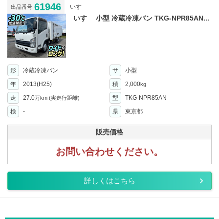
61946
いすゞ
出品番号
いすゞ 小型 冷蔵冷凍バン TKG-NPR85AN...
形
冷蔵冷凍バン
サ
小型
年
2013(H25)
積
2,000
kg
走
27.0
型
TKG-NPR85AN
万km
(実走行距離)
検
-
県
東京都
販売価格
お問い合わせください。
詳しくはこちら