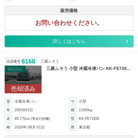
販売価格
お問い合わせください。
詳しくはこちら
6168
三菱ふそう
出品番号
三菱ふそう 小型 冷蔵冷凍バン KK-FE72E...
確認済み
売却済み
形
冷蔵冷凍バン
サ
小型
年
2003(H15)
積
2,000
kg
走
49.7
型
KK-FE72EB
万km
(実走行距離)
検
2020年 08月 01日
県
東京都