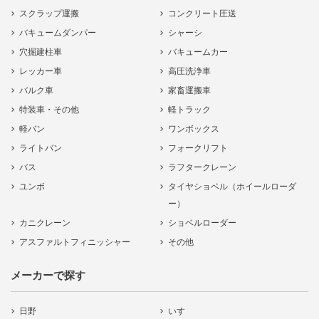
スクラップ運搬
コンクリート圧送
バキュームダンパー
シャーシ
穴掘建柱車
バキュームカー
レッカー車
高圧洗浄車
バルク車
家畜運搬車
特装車・その他
軽トラック
軽バン
ワンボックス
ライトバン
フォークリフト
バス
ラフタークレーン
ユンボ
タイヤショベル（ホイールローダ
ー）
カニクレーン
ショベルローダー
アスファルトフィニッシャー
その他
メーカーで探す
日野
いすゞ