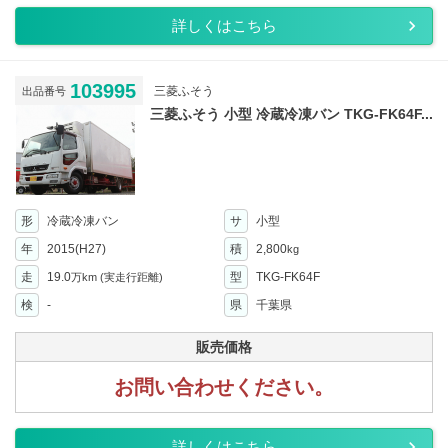
詳しくはこちら
103995
三菱ふそう
出品番号
三菱ふそう 小型 冷蔵冷凍バン TKG-FK64F...
形
冷蔵冷凍バン
サ
小型
年
2015(H27)
積
2,800
kg
走
19.0
型
TKG-FK64F
万km
(実走行距離)
検
-
県
千葉県
販売価格
お問い合わせください。
詳しくはこちら