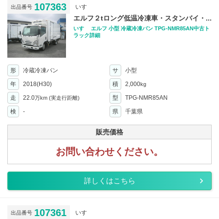
107363
いすゞ
出品番号
エルフ２tロング低温冷凍車・スタンバイ・...
いすゞ エルフ 小型 冷蔵冷凍バン TPG-NMR85AN中古ト
ラック詳細
形
冷蔵冷凍バン
サ
小型
年
2018(H30)
積
2,000
kg
走
22.0
型
TPG-NMR85AN
万km
(実走行距離)
検
-
県
千葉県
販売価格
お問い合わせください。
詳しくはこちら
107361
いすゞ
出品番号