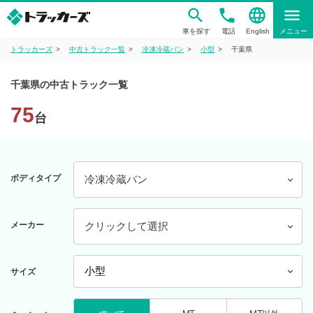
phone
language
menu
車を探す
電話
English
メニュー
トラッカーズ
中古トラック一覧
冷凍冷蔵バン
小型
千葉県
千葉県の中古トラック一覧
75
台
ボディタイプ
冷凍冷蔵バン
メーカー
クリックして選択
サイズ