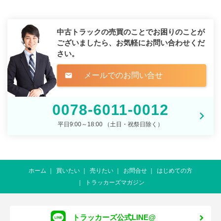
中古トラックの売買のことでお困りのことが
ございましたら、
お気軽にお問い合わせくだ
さい。
メールでのお問い合せ
mail
0078-6011-0012
平日9:00～18:00 （土日・祝祭日除く）
ホーム
買いたい
売りたい
お問合せ
はじめての方
トラッカーズマガジン
トラッカーズ公式LINE@