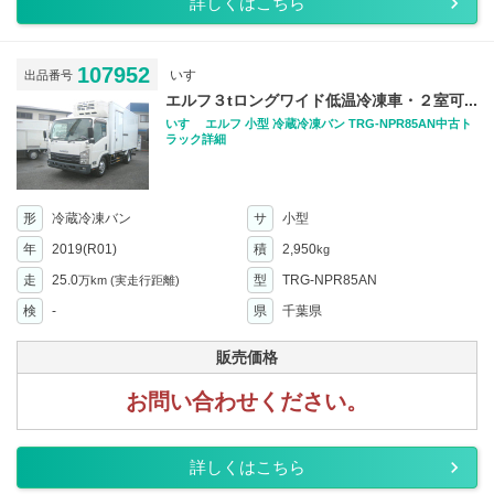
詳しくはこちら
107952
いすゞ
出品番号
エルフ３tロングワイド低温冷凍車・２室可...
いすゞ エルフ 小型 冷蔵冷凍バン TRG-NPR85AN中古ト
ラック詳細
形
冷蔵冷凍バン
サ
小型
年
2019(R01)
積
2,950
kg
走
25.0
型
TRG-NPR85AN
万km
(実走行距離)
検
-
県
千葉県
販売価格
お問い合わせください。
詳しくはこちら