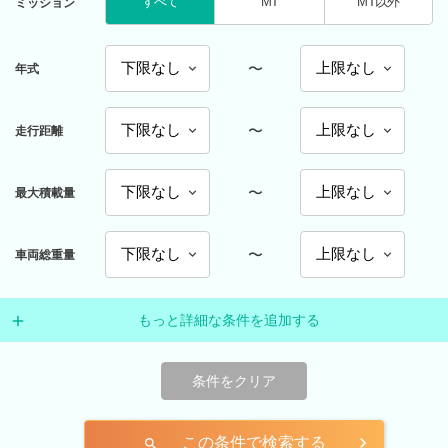
すべて
MT
MT以外
ミッション
〜
年式
〜
走行距離
〜
最大積載量
〜
車両総重量
もっと詳細な条件を追加する
条件をクリア
この条件で検索する
search