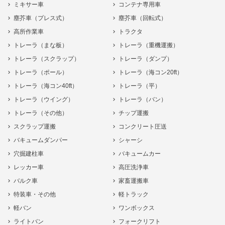
ミキサー車
コンテナ専用車
塵芥車（プレス式）
塵芥車（回転式）
高所作業車
トラクタ
トレーラ（まな板）
トレーラ（重機運搬）
トレーラ（スクラップ）
トレーラ（ダンプ）
トレーラ（ポール）
トレーラ（海コン20ft）
トレーラ（海コン40ft）
トレーラ（平）
トレーラ（ウイング）
トレーラ（バン）
トレーラ（その他）
チップ運搬
スクラップ運搬
コンクリート圧送
バキュームダンパー
シャーシ
穴掘建柱車
バキュームカー
レッカー車
高圧洗浄車
バルク車
家畜運搬車
特装車・その他
軽トラック
軽バン
ワンボックス
ライトバン
フォークリフト