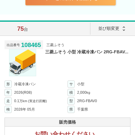
75
unfold_more
並び順変更
台
108465
三菱ふそう
出品番号
三菱ふそう 小型 冷蔵冷凍バン 2RG-FBAV...
形
冷蔵冷凍バン
サ
小型
年
2026(R08)
積
2,000
kg
走
0.1
型
2RG-FBAV0
万km
(実走行距離)
検
2028年 05月
県
千葉県
販売価格
お問い合わせください。