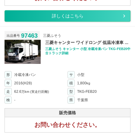
詳しくはこちら
97463
三菱ふそう
出品番号
三菱キャンター ワイドロング 低温冷凍車 ...
三菱ふそう キャンター 小型 冷蔵冷凍バン TKG-FEB20中
古トラック詳細
形
冷蔵冷凍バン
サ
小型
年
2016(H28)
積
1,800
kg
走
62.6
型
TKG-FEB20
万km
(実走行距離)
検
-
県
千葉県
販売価格
お問い合わせください。