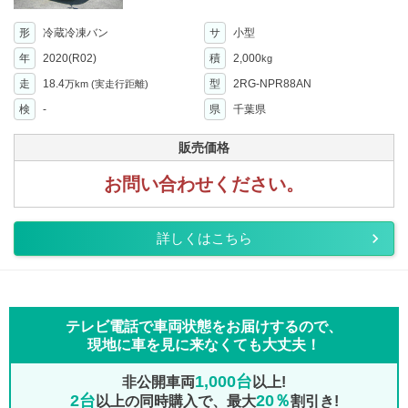
形
冷蔵冷凍バン
サ
小型
年
2020(R02)
積
2,000
kg
走
18.4
型
2RG-NPR88AN
万km
(実走行距離)
検
-
県
千葉県
販売価格
お問い合わせください。
詳しくはこちら
テレビ電話で車両状態をお届けするので、
現地に車を見に来なくても大丈夫！
1,000台
非公開車両
以上!
2台
20％
以上の同時購入で、最大
割引き!