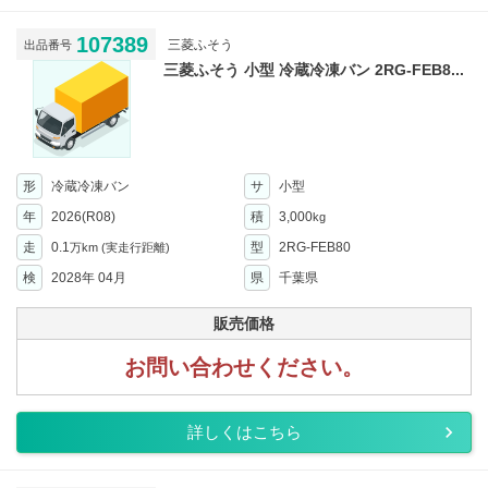
107389
三菱ふそう
出品番号
三菱ふそう 小型 冷蔵冷凍バン 2RG-FEB8...
形
冷蔵冷凍バン
サ
小型
年
2026(R08)
積
3,000
kg
走
0.1
型
2RG-FEB80
万km
(実走行距離)
検
2028年 04月
県
千葉県
販売価格
お問い合わせください。
詳しくはこちら