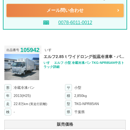
メール問い合わせ
0078-6011-0012
105942
いすゞ
出品番号
エルフ2.85ｔワイドロング低温冷凍車・パ...
いすゞ エルフ 小型 冷蔵冷凍バン TKG-NPR85AN中古ト
ラック詳細
形
冷蔵冷凍バン
サ
小型
年
2013(H25)
積
2,850
kg
走
22.8
型
TKG-NPR85AN
万km
(実走行距離)
検
-
県
千葉県
販売価格