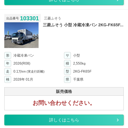
103301
三菱ふそう
出品番号
三菱ふそう 小型 冷蔵冷凍バン 2KG-FK65F...
形
冷蔵冷凍バン
サ
小型
年
2026(R08)
積
2,550
kg
走
0.1
型
2KG-FK65F
万km
(実走行距離)
検
2028年 01月
県
千葉県
販売価格
お問い合わせください。
詳しくはこちら