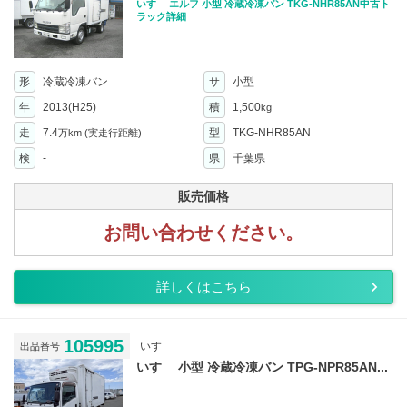
いすゞ エルフ 小型 冷蔵冷凍バン TKG-NHR85AN中古ト
ラック詳細
形
冷蔵冷凍バン
サ
小型
年
2013(H25)
積
1,500
kg
走
7.4
型
TKG-NHR85AN
万km
(実走行距離)
検
-
県
千葉県
販売価格
お問い合わせください。
詳しくはこちら
105995
いすゞ
出品番号
いすゞ 小型 冷蔵冷凍バン TPG-NPR85AN...