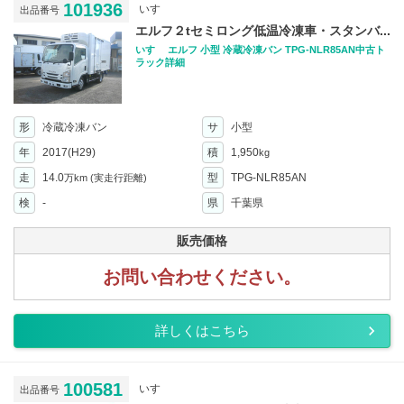
101936
いすゞ
出品番号
エルフ２tセミロング低温冷凍車・スタンバ...
いすゞ エルフ 小型 冷蔵冷凍バン TPG-NLR85AN中古ト
ラック詳細
形
冷蔵冷凍バン
サ
小型
年
2017(H29)
積
1,950
kg
走
14.0
型
TPG-NLR85AN
万km
(実走行距離)
検
-
県
千葉県
販売価格
お問い合わせください。
詳しくはこちら
100581
いすゞ
出品番号