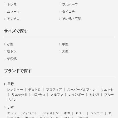
トレモ
フルハーフ
ユソーキ
ダイニチ
アンチコ
その他・不明
サイズで探す
小型
中型
増トン
大型
その他
ブランドで探す
日野
レンジャー
デュトロ
プロフィア
スーパードルフィン
リエッセ
リエッセⅡ
ポンチョ
メルファ
レインボー
セレガ
ブルー
リボン
いすゞ
エルフ
フォワード
ジャストン
ギガ
８１０
ジャニー
ガ
ーラミオ
ガーラ
キュービック
コモ
ファーゴ