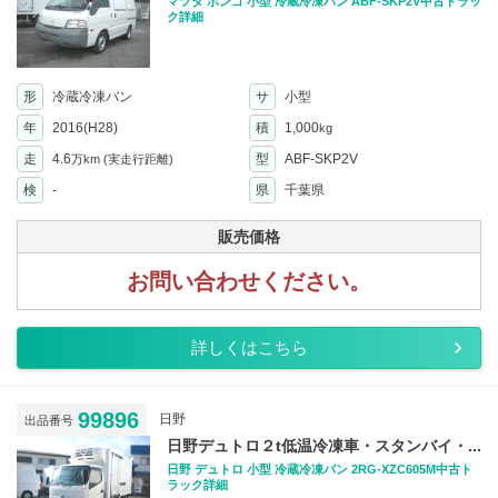
マツダ ボンゴ 小型 冷蔵冷凍バン ABF-SKP2V中古トラッ
ク詳細
形
冷蔵冷凍バン
サ
小型
年
2016(H28)
積
1,000
kg
走
4.6
型
ABF-SKP2V
万km
(実走行距離)
検
-
県
千葉県
販売価格
お問い合わせください。
詳しくはこちら
99896
日野
出品番号
日野デュトロ２t低温冷凍車・スタンバイ・...
日野 デュトロ 小型 冷蔵冷凍バン 2RG-XZC605M中古ト
ラック詳細