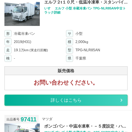
エルフ２t１０尺・低温冷凍車・スタンバイ...
いすゞ エルフ 小型 冷蔵冷凍バン TPG-NLR85AN中古ト
ラック詳細
形
冷蔵冷凍バン
サ
小型
年
2019(H31)
積
2,000
kg
走
19.1
型
TPG-NLR85AN
万km
(実走行距離)
検
-
県
千葉県
販売価格
お問い合わせください。
詳しくはこちら
97411
マツダ
出品番号
ボンゴバン・中温冷凍車・－５度設定・ハ...