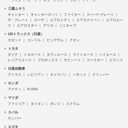
三菱ふそう
キャンター
キャンターガッツ
ファイター
スーパーグレート
ザ・グレート
ローザ
エアロミディ
エアロクイーン
エアロエー
ス
エアロスター
デリカ
ミニキャブ
UDトラックス（日産）
カゼット
コンドル
ビッグサム
クオン
トヨタ
ダイナ
トヨエース
タウンエース
ライトエース
ハイエース
レジアスエース
プロボックス
サクシード
コースター
ピクシス
日産自動車
アトラス
シビリアン
キャラバン
バネット
クリッパー
ホンダ
アクティ
N-VAN
マツダ
ファミリア
タイタン
ボンゴ
スクラム
スバル
サンバー
スズキ