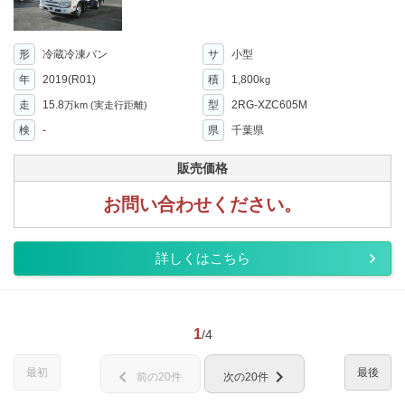
形
冷蔵冷凍バン
サ
小型
年
2019(R01)
積
1,800
kg
走
15.8
型
2RG-XZC605M
万km
(実走行距離)
検
-
県
千葉県
販売価格
お問い合わせください。
詳しくはこちら
1
/4
最初
最後
chevron_left
chevron_right
前の20件
次の20件