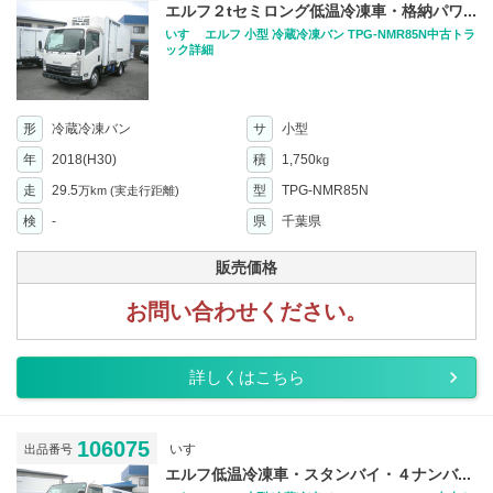
エルフ２tセミロング低温冷凍車・格納パワ...
いすゞ エルフ 小型 冷蔵冷凍バン TPG-NMR85N中古トラ
ック詳細
形
冷蔵冷凍バン
サ
小型
年
2018(H30)
積
1,750
kg
走
29.5
型
TPG-NMR85N
万km
(実走行距離)
検
-
県
千葉県
販売価格
お問い合わせください。
詳しくはこちら
106075
いすゞ
出品番号
エルフ低温冷凍車・スタンバイ・４ナンバ...