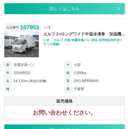
詳しくはこちら
107953
いすゞ
出品番号
エルフ２tロングワイド中温冷凍車・加温機...
いすゞ エルフ 小型 冷蔵冷凍バン 2RG-NPR88AN中古ト
ラック詳細
形
冷蔵冷凍バン
サ
小型
年
2020(R02)
積
2,000
kg
走
24.1
型
2RG-NPR88AN
万km
(実走行距離)
検
-
県
千葉県
販売価格
お問い合わせください。