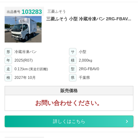
103283
三菱ふそう
出品番号
三菱ふそう 小型 冷蔵冷凍バン 2RG-FBAV...
形
冷蔵冷凍バン
サ
小型
年
2025(R07)
積
2,000
kg
走
0.1
型
2RG-FBAV0
万km
(実走行距離)
検
2027年 10月
県
千葉県
販売価格
お問い合わせください。
詳しくはこちら