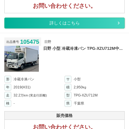
お問い合わせください。
詳しくはこちら
105475
日野
出品番号
日野 小型 冷蔵冷凍バン TPG-XZU712M中...
形
冷蔵冷凍バン
サ
小型
年
2019(H31)
積
2,950
kg
走
32.2
型
TPG-XZU712M
万km
(実走行距離)
検
-
県
千葉県
販売価格
お問い合わせください。