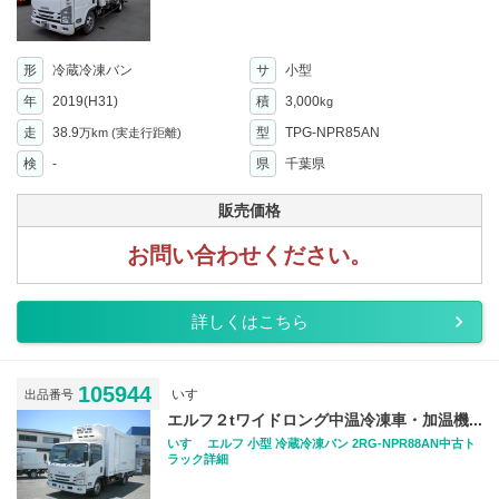
形
冷蔵冷凍バン
サ
小型
年
2019(H31)
積
3,000
kg
走
38.9
型
TPG-NPR85AN
万km
(実走行距離)
検
-
県
千葉県
販売価格
お問い合わせください。
詳しくはこちら
105944
いすゞ
出品番号
エルフ２tワイドロング中温冷凍車・加温機...
いすゞ エルフ 小型 冷蔵冷凍バン 2RG-NPR88AN中古ト
ラック詳細