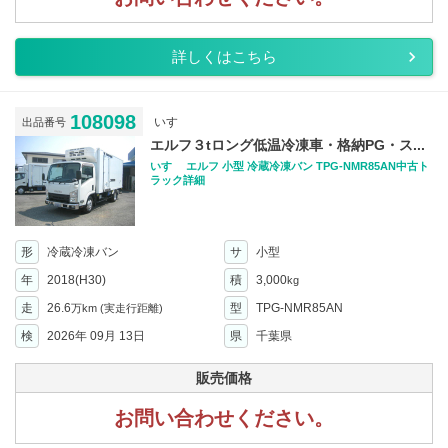
詳しくはこちら
108098
いすゞ
出品番号
エルフ３tロング低温冷凍車・格納PG・ス...
いすゞ エルフ 小型 冷蔵冷凍バン TPG-NMR85AN中古ト
ラック詳細
形
冷蔵冷凍バン
サ
小型
年
2018(H30)
積
3,000
kg
走
26.6
型
TPG-NMR85AN
万km
(実走行距離)
検
2026年 09月 13日
県
千葉県
販売価格
お問い合わせください。