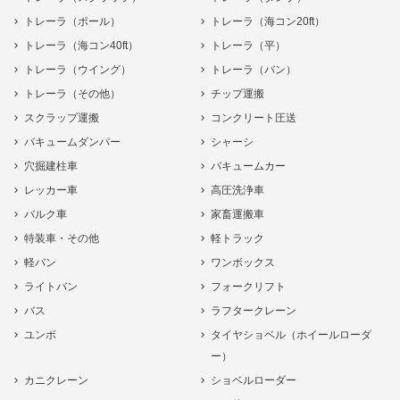
トレーラ（ポール）
トレーラ（海コン20ft）
トレーラ（海コン40ft）
トレーラ（平）
トレーラ（ウイング）
トレーラ（バン）
トレーラ（その他）
チップ運搬
スクラップ運搬
コンクリート圧送
バキュームダンパー
シャーシ
穴掘建柱車
バキュームカー
レッカー車
高圧洗浄車
バルク車
家畜運搬車
特装車・その他
軽トラック
軽バン
ワンボックス
ライトバン
フォークリフト
バス
ラフタークレーン
ユンボ
タイヤショベル（ホイールローダ
ー）
カニクレーン
ショベルローダー