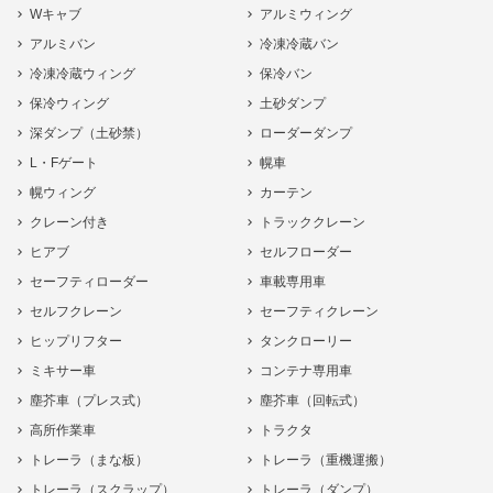
Wキャブ
アルミウィング
アルミバン
冷凍冷蔵バン
冷凍冷蔵ウィング
保冷バン
保冷ウィング
土砂ダンプ
深ダンプ（土砂禁）
ローダーダンプ
L・Fゲート
幌車
幌ウィング
カーテン
クレーン付き
トラッククレーン
ヒアブ
セルフローダー
セーフティローダー
車載専用車
セルフクレーン
セーフティクレーン
ヒップリフター
タンクローリー
ミキサー車
コンテナ専用車
塵芥車（プレス式）
塵芥車（回転式）
高所作業車
トラクタ
トレーラ（まな板）
トレーラ（重機運搬）
トレーラ（スクラップ）
トレーラ（ダンプ）