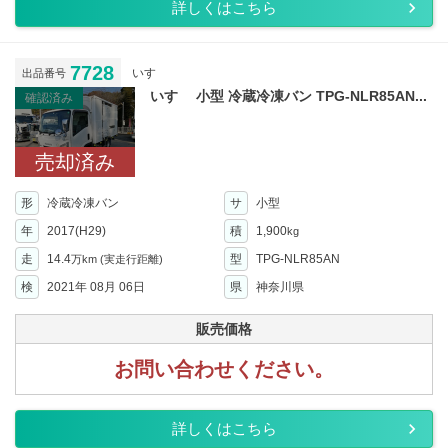
詳しくはこちら
7728
いすゞ
出品番号
いすゞ 小型 冷蔵冷凍バン TPG-NLR85AN...
確認済み
売却済み
形
冷蔵冷凍バン
サ
小型
年
2017(H29)
積
1,900
kg
走
14.4
型
TPG-NLR85AN
万km
(実走行距離)
検
2021年 08月 06日
県
神奈川県
販売価格
お問い合わせください。
詳しくはこちら