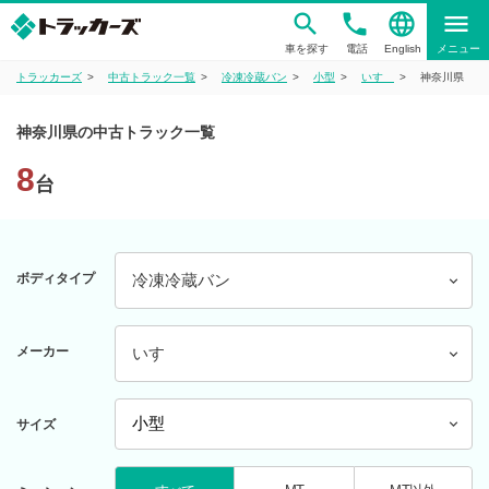
phone
language
menu
車を探す
電話
English
メニュー
トラッカーズ
中古トラック一覧
冷凍冷蔵バン
小型
いすゞ
神奈川県
神奈川県の中古トラック一覧
8
台
ボディタイプ
冷凍冷蔵バン
メーカー
いすゞ
サイズ