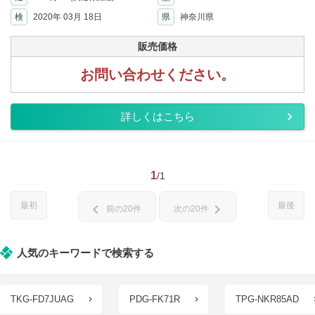
検
2020年 03月 18日
県
神奈川県
販売価格
お問い合わせください。
詳しくはこちら
1
/1
最初
最後
chevron_left
chevron_right
前の20件
次の20件
人気のキーワードで検索する
TKG-FD7JUAG
PDG-FK71R
TPG-NKR85AD