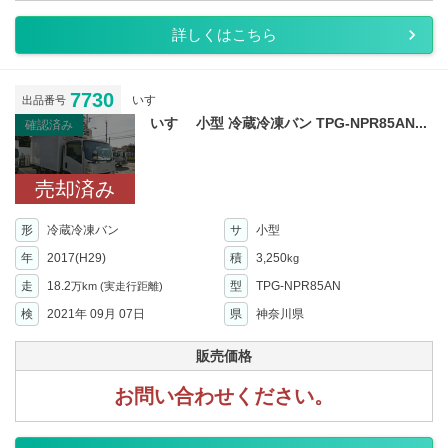
詳しくはこちら
7730
いすゞ
出品番号
いすゞ 小型 冷蔵冷凍バン TPG-NPR85AN...
確認済み
売却済み
形
冷蔵冷凍バン
サ
小型
年
2017(H29)
積
3,250
kg
走
18.2
型
TPG-NPR85AN
万km
(実走行距離)
検
2021年 09月 07日
県
神奈川県
販売価格
お問い合わせください。