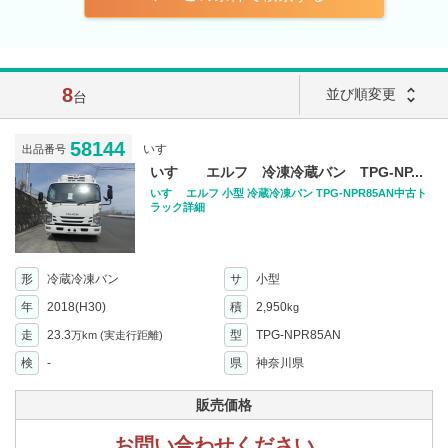
8
unfold_more
並び順変更
台
58144
いすゞ
出品番号
いすゞ エルフ 冷凍冷蔵バン TPG-NP...
いすゞ エルフ 小型 冷蔵冷凍バン TPG-NPR85AN中古ト
ラック詳細
形
冷蔵冷凍バン
サ
小型
年
2018(H30)
積
2,950
kg
走
23.3
型
TPG-NPR85AN
万km
(実走行距離)
検
-
県
神奈川県
販売価格
お問い合わせください。