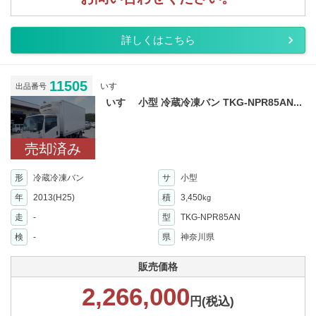
詳しくはこちら
11505
いすゞ
出品番号
いすゞ 小型 冷蔵冷凍バン TKG-NPR85AN...
売却済み
形
冷蔵冷凍バン
サ
小型
年
2013(H25)
積
3,450
kg
走
-
型
TKG-NPR85AN
検
-
県
神奈川県
販売価格
2,266,000
円(税込)