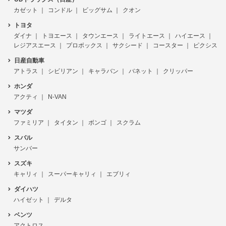
カゼット
コンドル
ビッグサム
クオン
トヨタ
ダイナ
トヨエース
タウンエース
ライトエース
ハイエース
レジアスエース
プロボックス
サクシード
コースター
ピクシス
日産自動車
アトラス
シビリアン
キャラバン
バネット
クリッパー
ホンダ
アクティ
N-VAN
マツダ
ファミリア
タイタン
ボンゴ
スクラム
スバル
サンバー
スズキ
キャリィ
スーパーキャリィ
エブリィ
ダイハツ
ハイゼット
デルタ
ベンツ
アクトロス