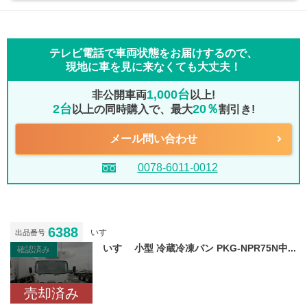
テレビ電話で車両状態をお届けするので、
現地に車を見に来なくても大丈夫！
1,000台
非公開車両
以上!
2台
20％
以上の同時購入で、最大
割引き!
メール問い合わせ
0078-6011-0012
6388
いすゞ
出品番号
いすゞ 小型 冷蔵冷凍バン PKG-NPR75N中...
確認済み
売却済み