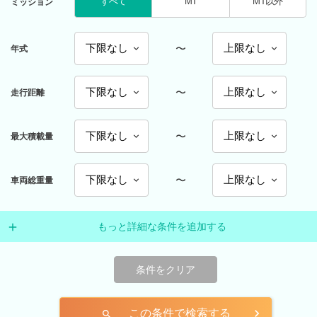
すべて
MT
MT以外
ミッション
〜
年式
〜
走行距離
〜
最大積載量
〜
車両総重量
もっと詳細な条件を追加する
条件をクリア
この条件で検索する
search