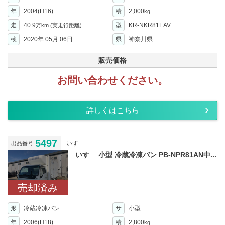
年
2004(H16)
積
2,000
kg
走
40.9
型
KR-NKR81EAV
万km
(実走行距離)
検
2020年 05月 06日
県
神奈川県
販売価格
お問い合わせください。
詳しくはこちら
5497
いすゞ
出品番号
いすゞ 小型 冷蔵冷凍バン PB-NPR81AN中...
売却済み
形
冷蔵冷凍バン
サ
小型
年
2006(H18)
積
2,800
kg