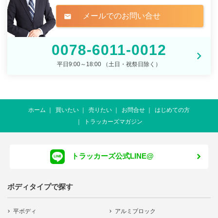
メールでのお問い合せ
mail
0078-6011-0012
平日9:00～18:00 （土日・祝祭日除く）
ホーム
買いたい
売りたい
お問合せ
はじめての方
トラッカーズマガジン
トラッカーズ公式LINE@
ボディタイプで探す
平ボディ
アルミブロック