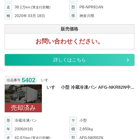
走
38.1
型
PB-NPR81AN
万km
(実走行距離)
検
2020年 03月 18日
県
神奈川県
販売価格
お問い合わせください。
詳しくはこちら
5402
いすゞ
出品番号
いすゞ 小型 冷蔵冷凍バン AFG-NKR82N中...
売却済み
形
冷蔵冷凍バン
サ
小型
年
2006(H18)
積
2,850
kg
走
42.4
型
AFG-NKR82N
万km
(実走行距離)