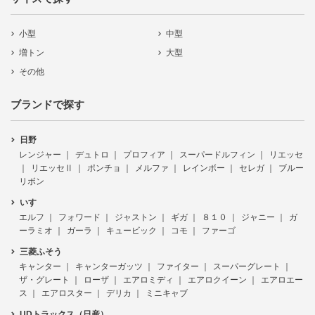
小型
中型
増トン
大型
その他
ブランドで探す
日野
レンジャー
デュトロ
プロフィア
スーパードルフィン
リエッセ
リエッセⅡ
ポンチョ
メルファ
レインボー
セレガ
ブルー
リボン
いすゞ
エルフ
フォワード
ジャストン
ギガ
８１０
ジャニー
ガ
ーラミオ
ガーラ
キュービック
コモ
ファーゴ
三菱ふそう
キャンター
キャンターガッツ
ファイター
スーパーグレート
ザ・グレート
ローザ
エアロミディ
エアロクイーン
エアロエー
ス
エアロスター
デリカ
ミニキャブ
UDトラックス（日産）