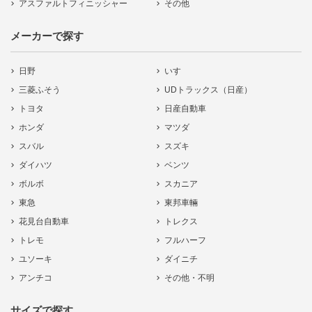
アスファルトフィニッシャー
その他
メーカーで探す
日野
いすゞ
三菱ふそう
UDトラックス（日産）
トヨタ
日産自動車
ホンダ
マツダ
スバル
スズキ
ダイハツ
ベンツ
ボルボ
スカニア
東急
東邦車輛
花見台自動車
トレクス
トレモ
フルハーフ
ユソーキ
ダイニチ
アンチコ
その他・不明
サイズで探す