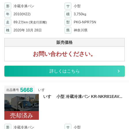
形
冷蔵冷凍バン
サ
小型
年
2010(H22)
積
3,750
kg
走
89.2
型
PKG-NPR75N
万km
(実走行距離)
検
2020年 10月 28日
県
神奈川県
販売価格
お問い合わせください。
詳しくはこちら
5668
いすゞ
出品番号
いすゞ 小型 冷蔵冷凍バン KR-NKR81EAV...
売却済み
形
冷蔵冷凍バン
サ
小型