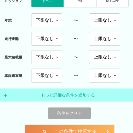
すべて
MT
MT以外
ミッション
〜
年式
〜
走行距離
〜
最大積載量
〜
車両総重量
もっと詳細な条件を追加する
条件をクリア
この条件で検索する
search