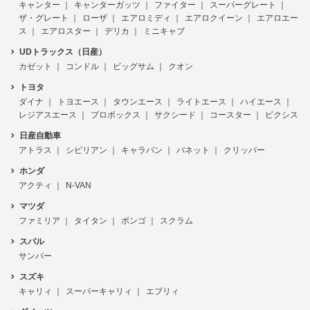
キャンター
キャンターガッツ
ファイター
スーパーグレート
ザ・グレート
ローザ
エアロミディ
エアロクイーン
エアロエー
ス
エアロスター
デリカ
ミニキャブ
UDトラックス（日産）
カゼット
コンドル
ビッグサム
クオン
トヨタ
ダイナ
トヨエース
タウンエース
ライトエース
ハイエース
レジアスエース
プロボックス
サクシード
コースター
ピクシス
日産自動車
アトラス
シビリアン
キャラバン
バネット
クリッパー
ホンダ
アクティ
N-VAN
マツダ
ファミリア
タイタン
ボンゴ
スクラム
スバル
サンバー
スズキ
キャリィ
スーパーキャリィ
エブリィ