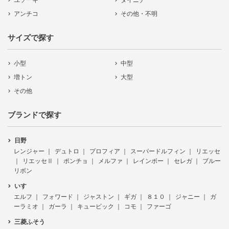
ユソーキ
ダイニチ
アンチコ
その他・不明
サイズで探す
小型
中型
増トン
大型
その他
ブランドで探す
日野
レンジャー
デュトロ
プロフィア
スーパードルフィン
リエッセ
リエッセⅡ
ポンチョ
メルファ
レインボー
セレガ
ブルー
リボン
いすゞ
エルフ
フォワード
ジャストン
ギガ
８１０
ジャニー
ガ
ーラミオ
ガーラ
キュービック
コモ
ファーゴ
三菱ふそう