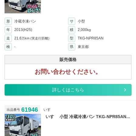
形
冷蔵冷凍バン
サ
小型
年
2013(H25)
積
2,000
kg
走
21.6
型
TKG-NPR85AN
万km
(実走行距離)
検
-
県
東京都
販売価格
お問い合わせください。
詳しくはこちら
61946
いすゞ
出品番号
いすゞ 小型 冷蔵冷凍バン TKG-NPR85AN...