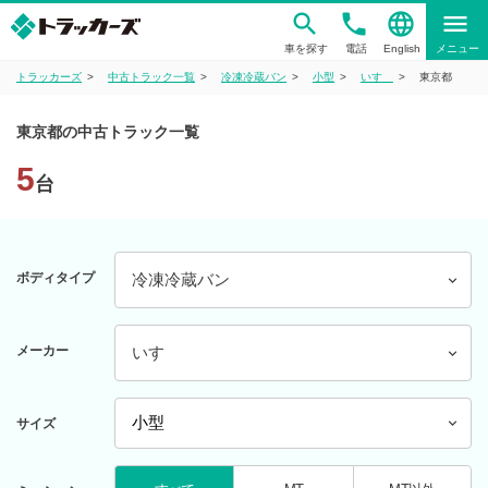
phone
language
menu
車を探す
電話
English
メニュー
トラッカーズ
中古トラック一覧
冷凍冷蔵バン
小型
いすゞ
東京都
東京都の中古トラック一覧
5
台
ボディタイプ
冷凍冷蔵バン
メーカー
いすゞ
サイズ