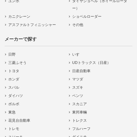
ユンボ
タイヤショベル（ホイールローダ
ー）
カニクレーン
ショベルローダー
アスファルトフィニッシャー
その他
メーカーで探す
日野
いすゞ
三菱ふそう
UDトラックス（日産）
トヨタ
日産自動車
ホンダ
マツダ
スバル
スズキ
ダイハツ
ベンツ
ボルボ
スカニア
東急
東邦車輛
花見台自動車
トレクス
トレモ
フルハーフ