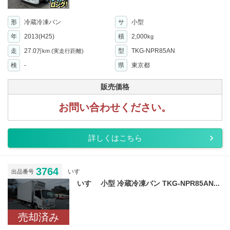
形
冷蔵冷凍バン
サ
小型
年
2013(H25)
積
2,000
kg
走
27.0
型
TKG-NPR85AN
万km
(実走行距離)
検
-
県
東京都
販売価格
お問い合わせください。
詳しくはこちら
3764
いすゞ
出品番号
いすゞ 小型 冷蔵冷凍バン TKG-NPR85AN...
売却済み