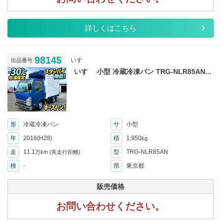
詳しくはこちら
98145
いすゞ
出品番号
いすゞ 小型 冷蔵冷凍バン TRG-NLR85AN...
形
冷蔵冷凍バン
サ
小型
年
2016(H28)
積
1,950
kg
走
11.1
型
TRG-NLR85AN
万km
(実走行距離)
検
-
県
東京都
販売価格
お問い合わせください。