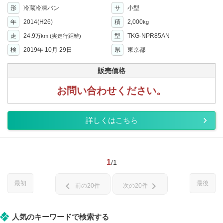
形
冷蔵冷凍バン
サ
小型
年
2014(H26)
積
2,000
kg
走
24.9
型
TKG-NPR85AN
万km
(実走行距離)
検
2019年 10月 29日
県
東京都
販売価格
お問い合わせください。
詳しくはこちら
1
/1
最初
最後
chevron_left
chevron_right
前の20件
次の20件
人気のキーワードで検索する