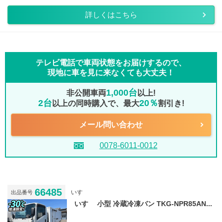
詳しくはこちら
テレビ電話で車両状態をお届けするので、
現地に車を見に来なくても大丈夫！
1,000台
非公開車両
以上!
2台
20％
以上の同時購入で、最大
割引き!
メール問い合わせ
0078-6011-0012
66485
いすゞ
出品番号
いすゞ 小型 冷蔵冷凍バン TKG-NPR85AN...