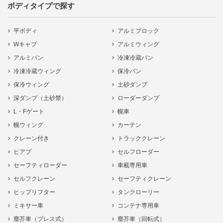
ボディタイプで探す
平ボディ
アルミブロック
Wキャブ
アルミウィング
アルミバン
冷凍冷蔵バン
冷凍冷蔵ウィング
保冷バン
保冷ウィング
土砂ダンプ
深ダンプ（土砂禁）
ローダーダンプ
L・Fゲート
幌車
幌ウィング
カーテン
クレーン付き
トラッククレーン
ヒアブ
セルフローダー
セーフティローダー
車載専用車
セルフクレーン
セーフティクレーン
ヒップリフター
タンクローリー
ミキサー車
コンテナ専用車
塵芥車（プレス式）
塵芥車（回転式）