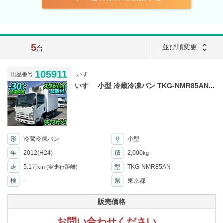
5
unfold_more
並び順変更
台
105911
いすゞ
出品番号
いすゞ 小型 冷蔵冷凍バン TKG-NMR85AN...
形
冷蔵冷凍バン
サ
小型
年
2012(H24)
積
2,000
kg
走
5.1
型
TKG-NMR85AN
万km
(実走行距離)
検
-
県
東京都
販売価格
お問い合わせください。