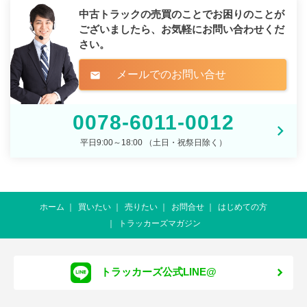
中古トラックの売買のことでお困りのことが
ございましたら、
お気軽にお問い合わせくだ
さい。
メールでのお問い合せ
mail
0078-6011-0012
平日9:00～18:00 （土日・祝祭日除く）
ホーム
買いたい
売りたい
お問合せ
はじめての方
トラッカーズマガジン
トラッカーズ公式LINE@