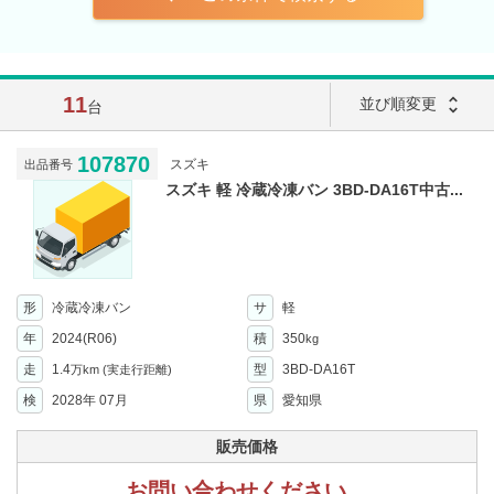
11
unfold_more
並び順変更
台
107870
スズキ
出品番号
スズキ 軽 冷蔵冷凍バン 3BD-DA16T中古...
形
冷蔵冷凍バン
サ
軽
年
2024(R06)
積
350
kg
走
1.4
型
3BD-DA16T
万km
(実走行距離)
検
2028年 07月
県
愛知県
販売価格
お問い合わせください。