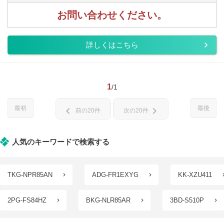
お問い合わせください。
詳しくはこちら
1
/1
最初
最後
chevron_left
chevron_right
前の20件
次の20件
人気のキーワードで検索する
TKG-NPR85AN
ADG-FR1EXYG
KK-XZU411
2PG-FS84HZ
BKG-NLR85AR
3BD-S510P