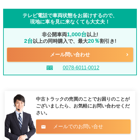
テレビ電話で車両状態をお届けするので、
現地に車を見に来なくても大丈夫！
1,000台
非公開車両
以上!
2台
20％
以上の同時購入で、最大
割引き!
メール問い合わせ
0078-6011-0012
中古トラックの売買のことでお困りのことが
ございましたら、
お気軽にお問い合わせくだ
さい。
メールでのお問い合せ
mail