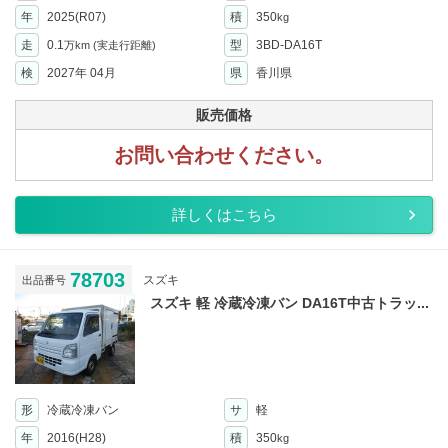
年
2025(R07)
積
350
kg
走
0.1
型
3BD-DA16T
万km
(実走行距離)
検
2027年 04月
県
香川県
販売価格
お問い合わせください。
詳しくはこちら
78703
スズキ
出品番号
スズキ 軽 冷蔵冷凍バン DA16T中古トラッ...
形
冷蔵冷凍バン
サ
軽
年
2016(H28)
積
350
kg