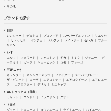
その他
ブランドで探す
日野
レンジャー
デュトロ
プロフィア
スーパードルフィン
リエッセ
リエッセⅡ
ポンチョ
メルファ
レインボー
セレガ
ブルー
リボン
いすゞ
エルフ
フォワード
ジャストン
ギガ
８１０
ジャニー
ガ
ーラミオ
ガーラ
キュービック
コモ
ファーゴ
三菱ふそう
キャンター
キャンターガッツ
ファイター
スーパーグレート
ザ・グレート
ローザ
エアロミディ
エアロクイーン
エアロエー
ス
エアロスター
デリカ
ミニキャブ
UDトラックス（日産）
カゼット
コンドル
ビッグサム
クオン
トヨタ
ダイナ
トヨエース
タウンエース
ライトエース
ハイエース