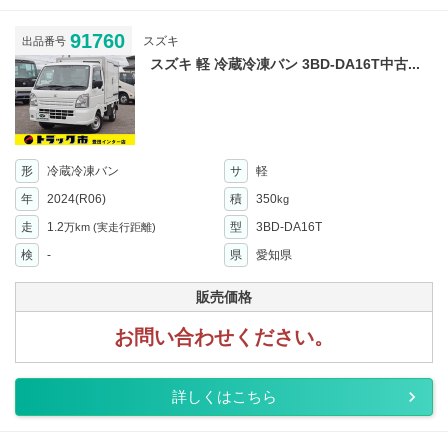
91760
スズキ
出品番号
スズキ 軽 冷蔵冷凍バン 3BD-DA16T中古...
形
冷蔵冷凍バン
サ
軽
年
2024(R06)
積
350
kg
走
1.2
型
3BD-DA16T
万km
(実走行距離)
検
-
県
愛知県
販売価格
お問い合わせください。
詳しくはこちら