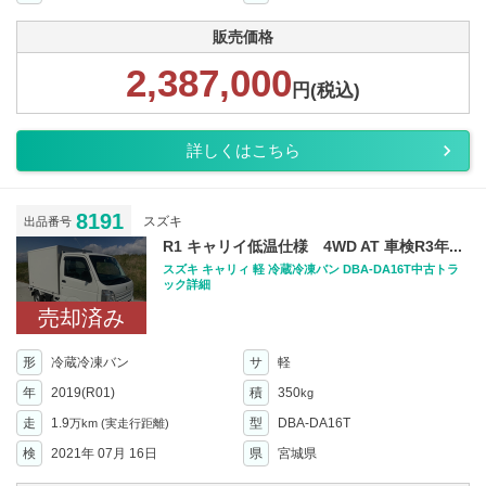
販売価格
2,387,000
円(税込)
詳しくはこちら
8191
スズキ
出品番号
R1 キャリイ低温仕様 4WD AT 車検R3年...
スズキ キャリィ 軽 冷蔵冷凍バン DBA-DA16T中古トラ
ック詳細
売却済み
形
冷蔵冷凍バン
サ
軽
年
2019(R01)
積
350
kg
走
1.9
型
DBA-DA16T
万km
(実走行距離)
検
2021年 07月 16日
県
宮城県