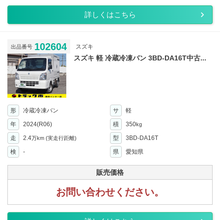
詳しくはこちら
102604
スズキ
出品番号
スズキ 軽 冷蔵冷凍バン 3BD-DA16T中古...
形
冷蔵冷凍バン
サ
軽
年
2024(R06)
積
350
kg
走
2.4
型
3BD-DA16T
万km
(実走行距離)
検
-
県
愛知県
販売価格
お問い合わせください。