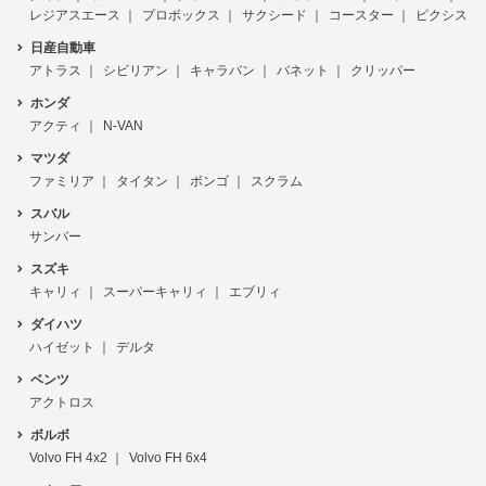
レジアスエース
プロボックス
サクシード
コースター
ピクシス
日産自動車
アトラス
シビリアン
キャラバン
バネット
クリッパー
ホンダ
アクティ
N-VAN
マツダ
ファミリア
タイタン
ボンゴ
スクラム
スバル
サンバー
スズキ
キャリィ
スーパーキャリィ
エブリィ
ダイハツ
ハイゼット
デルタ
ベンツ
アクトロス
ボルボ
Volvo FH 4x2
Volvo FH 6x4