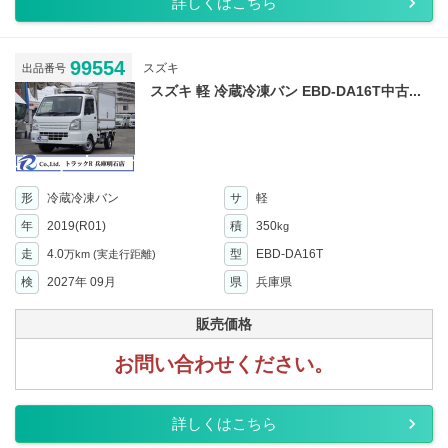
詳しくはこちら
99554
スズキ
出品番号
スズキ 軽 冷蔵冷凍バン EBD-DA16T中古...
形
冷蔵冷凍バン
サ
軽
年
2019(R01)
積
350
kg
走
4.0
型
EBD-DA16T
万km
(実走行距離)
検
2027年 09月
県
兵庫県
販売価格
お問い合わせください。
詳しくはこちら