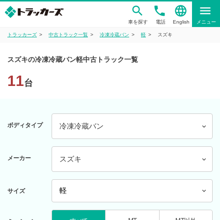
phone
language
menu
車を探す
電話
English
メニュー
トラッカーズ
中古トラック一覧
冷凍冷蔵バン
軽
スズキ
スズキの冷凍冷蔵バン軽中古トラック一覧
11
台
ボディタイプ
冷凍冷蔵バン
メーカー
スズキ
サイズ