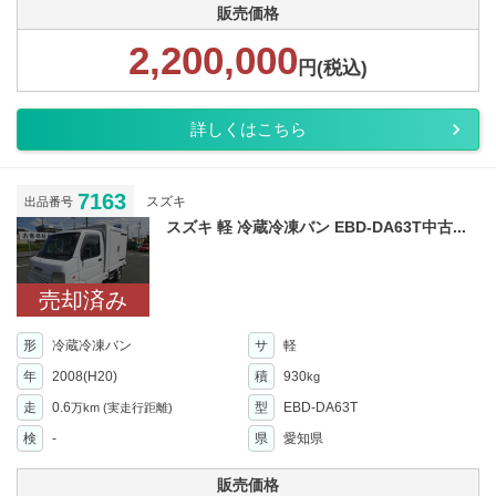
販売価格
2,200,000
円(税込)
詳しくはこちら
7163
スズキ
出品番号
スズキ 軽 冷蔵冷凍バン EBD-DA63T中古...
売却済み
形
冷蔵冷凍バン
サ
軽
年
2008(H20)
積
930
kg
走
0.6
型
EBD-DA63T
万km
(実走行距離)
検
-
県
愛知県
販売価格