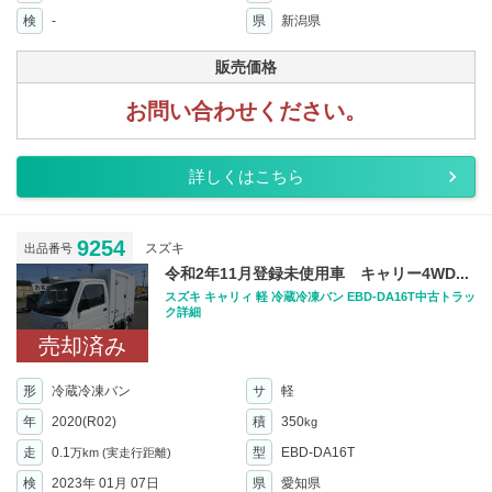
検
-
県
新潟県
販売価格
お問い合わせください。
詳しくはこちら
9254
スズキ
出品番号
令和2年11月登録未使用車 キャリー4WD...
スズキ キャリィ 軽 冷蔵冷凍バン EBD-DA16T中古トラッ
ク詳細
売却済み
形
冷蔵冷凍バン
サ
軽
年
2020(R02)
積
350
kg
走
0.1
型
EBD-DA16T
万km
(実走行距離)
検
2023年 01月 07日
県
愛知県