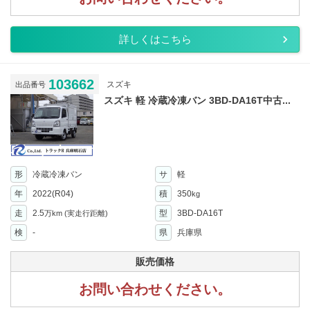
詳しくはこちら
103662
スズキ
出品番号
スズキ 軽 冷蔵冷凍バン 3BD-DA16T中古...
形
冷蔵冷凍バン
サ
軽
年
2022(R04)
積
350
kg
走
2.5
型
3BD-DA16T
万km
(実走行距離)
検
-
県
兵庫県
販売価格
お問い合わせください。