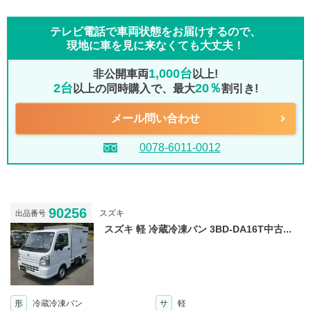
テレビ電話で車両状態をお届けするので、
現地に車を見に来なくても大丈夫！
1,000台
非公開車両
以上!
2台
20％
以上の同時購入で、最大
割引き!
メール問い合わせ
0078-6011-0012
90256
スズキ
出品番号
スズキ 軽 冷蔵冷凍バン 3BD-DA16T中古...
形
冷蔵冷凍バン
サ
軽