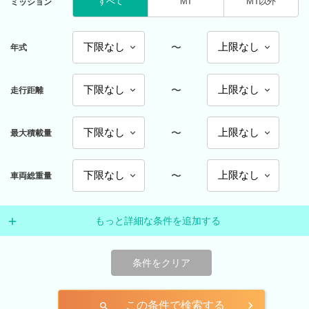
すべて
MT
MT以外
ミッション
〜
年式
〜
走行距離
〜
最大積載量
〜
車両総重量
もっと詳細な条件を追加する
条件をクリア
この条件で検索する
search