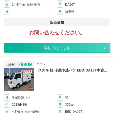
走
14.4
型
DA16T
万km
(実走行距離)
検
-
県
埼玉県
販売価格
お問い合わせください。
詳しくはこちら
78309
スズキ
出品番号
スズキ 軽 冷蔵冷凍バン EBD-DA16T中古...
形
冷蔵冷凍バン
サ
軽
年
2018(H30)
積
350
kg
走
4.3
型
EBD-DA16T
万km
(実走行距離)