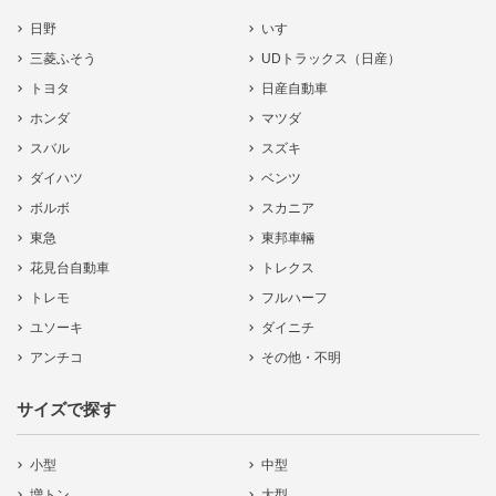
日野
いすゞ
三菱ふそう
UDトラックス（日産）
トヨタ
日産自動車
ホンダ
マツダ
スバル
スズキ
ダイハツ
ベンツ
ボルボ
スカニア
東急
東邦車輛
花見台自動車
トレクス
トレモ
フルハーフ
ユソーキ
ダイニチ
アンチコ
その他・不明
サイズで探す
小型
中型
増トン
大型