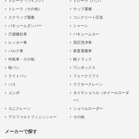
トレーラ（ウイング）
トレーラ（バン）
トレーラ（その他）
チップ運搬
スクラップ運搬
コンクリート圧送
バキュームダンパー
シャーシ
穴掘建柱車
バキュームカー
レッカー車
高圧洗浄車
バルク車
家畜運搬車
特装車・その他
軽トラック
軽バン
ワンボックス
ライトバン
フォークリフト
バス
ラフタークレーン
ユンボ
タイヤショベル（ホイールローダ
ー）
カニクレーン
ショベルローダー
アスファルトフィニッシャー
その他
メーカーで探す