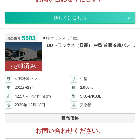
詳しくはこちら
5583
UDトラックス（日産）
出品番号
UDトラックス（日産） 中型 冷蔵冷凍バン ...
売却済み
形
冷蔵冷凍バン
サ
中型
年
2011(H23)
積
2,950
kg
走
42.5
型
SKG-MK38L
万km
(実走行距離)
検
2020年 12月 18日
県
東京都
販売価格
お問い合わせください。