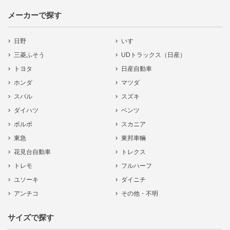
メーカーで探す
日野
いすゞ
三菱ふそう
UDトラックス（日産）
トヨタ
日産自動車
ホンダ
マツダ
スバル
スズキ
ダイハツ
ベンツ
ボルボ
スカニア
東急
東邦車輛
花見台自動車
トレクス
トレモ
フルハーフ
ユソーキ
ダイニチ
アンチコ
その他・不明
サイズで探す