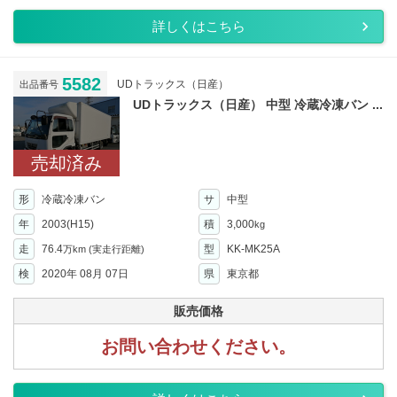
詳しくはこちら
5582
UDトラックス（日産）
出品番号
UDトラックス（日産） 中型 冷蔵冷凍バン ...
売却済み
形
冷蔵冷凍バン
サ
中型
年
2003(H15)
積
3,000
kg
走
76.4
型
KK-MK25A
万km
(実走行距離)
検
2020年 08月 07日
県
東京都
販売価格
お問い合わせください。