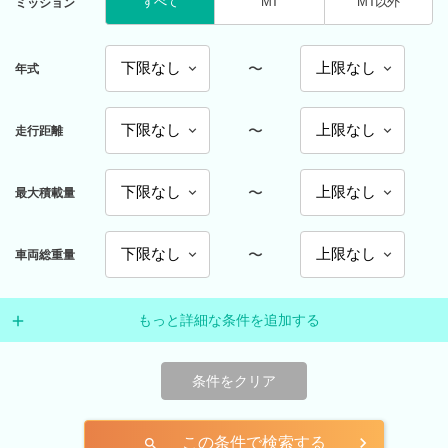
すべて
MT
MT以外
ミッション
〜
年式
〜
走行距離
〜
最大積載量
〜
車両総重量
もっと詳細な条件を追加する
条件をクリア
この条件で検索する
search