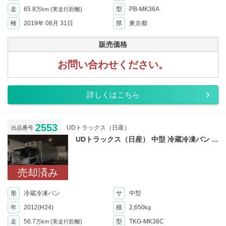
走
65.8
型
PB-MK36A
万km
(実走行距離)
検
2019年 08月 31日
県
東京都
販売価格
お問い合わせください。
詳しくはこちら
2553
UDトラックス（日産）
出品番号
UDトラックス（日産） 中型 冷蔵冷凍バン ...
売却済み
形
冷蔵冷凍バン
サ
中型
年
2012(H24)
積
2,650
kg
走
56.7
型
TKG-MK38C
万km
(実走行距離)