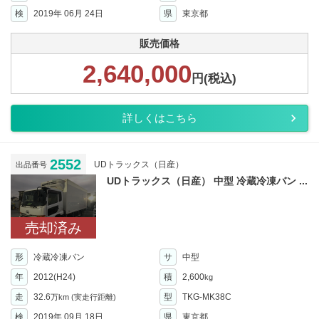
検
2019年 06月 24日
県
東京都
販売価格
2,640,000
円(税込)
詳しくはこちら
2552
UDトラックス（日産）
出品番号
UDトラックス（日産） 中型 冷蔵冷凍バン ...
売却済み
形
冷蔵冷凍バン
サ
中型
年
2012(H24)
積
2,600
kg
走
32.6
型
TKG-MK38C
万km
(実走行距離)
検
2019年 09月 18日
県
東京都