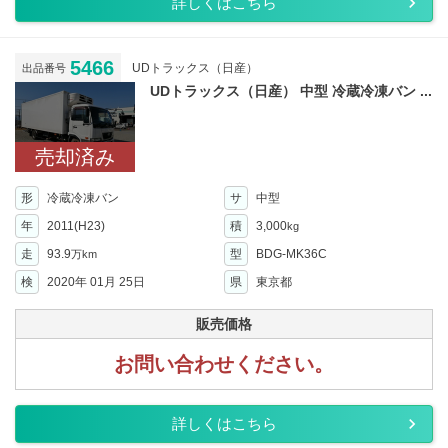
詳しくはこちら
5466
UDトラックス（日産）
出品番号
UDトラックス（日産） 中型 冷蔵冷凍バン ...
売却済み
形
冷蔵冷凍バン
サ
中型
年
2011(H23)
積
3,000
kg
走
93.9
型
BDG-MK36C
万km
検
2020年 01月 25日
県
東京都
販売価格
お問い合わせください。
詳しくはこちら