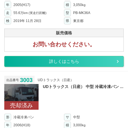
年
2005(H17)
積
3,050
kg
走
55.6
型
PB-MK36A
万km
(実走行距離)
検
2019年 11月 28日
県
東京都
販売価格
お問い合わせください。
詳しくはこちら
3003
UDトラックス（日産）
出品番号
UDトラックス（日産） 中型 冷蔵冷凍バン ...
売却済み
形
冷蔵冷凍バン
サ
中型
年
2006(H18)
積
3,000
kg