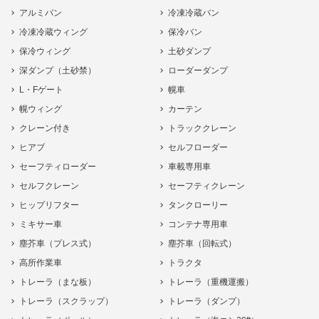
アルミバン
冷凍冷蔵バン
冷凍冷蔵ウィング
保冷バン
保冷ウィング
土砂ダンプ
深ダンプ（土砂禁）
ローダーダンプ
L・Fゲート
幌車
幌ウィング
カーテン
クレーン付き
トラッククレーン
ヒアブ
セルフローダー
セーフティローダー
車載専用車
セルフクレーン
セーフティクレーン
ヒップリフター
タンクローリー
ミキサー車
コンテナ専用車
塵芥車（プレス式）
塵芥車（回転式）
高所作業車
トラクタ
トレーラ（まな板）
トレーラ（重機運搬）
トレーラ（スクラップ）
トレーラ（ダンプ）