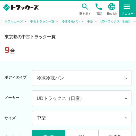
phone
language
menu
車を探す
電話
English
メニュー
トラッカーズ
中古トラック一覧
冷凍冷蔵バン
中型
UDトラックス（日産）
東京都の中古トラック一覧
9
台
ボディタイプ
冷凍冷蔵バン
メーカー
UDトラックス（日産）
サイズ