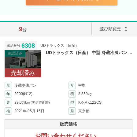
9
unfold_more
並び順変更
台
6308
UDトラックス（日産）
出品番号
UDトラックス（日産） 中型 冷蔵冷凍バン ...
確認済み
売却済み
形
冷蔵冷凍バン
サ
中型
年
2000(H12)
積
3,350
kg
走
29.0
型
KK-MK122CS
万km
(実走行距離)
検
2021年 05月 15日
県
東京都
販売価格
お問い合わせください。