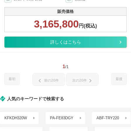
販売価格
3,165,800
円(税込)
詳しくはこちら
1
/1
最初
最後
chevron_left
chevron_right
前の20件
次の20件
人気のキーワードで検索する
KFKDH320W
PA-FE83DGY
ABF-TRY220