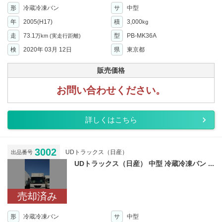
形
冷蔵冷凍バン
サ
中型
年
2005(H17)
積
3,000
kg
走
73.1
型
PB-MK36A
万km
(実走行距離)
検
2020年 03月 12日
県
東京都
販売価格
お問い合わせください。
詳しくはこちら
3002
UDトラックス（日産）
出品番号
UDトラックス（日産） 中型 冷蔵冷凍バン ...
売却済み
形
冷蔵冷凍バン
サ
中型