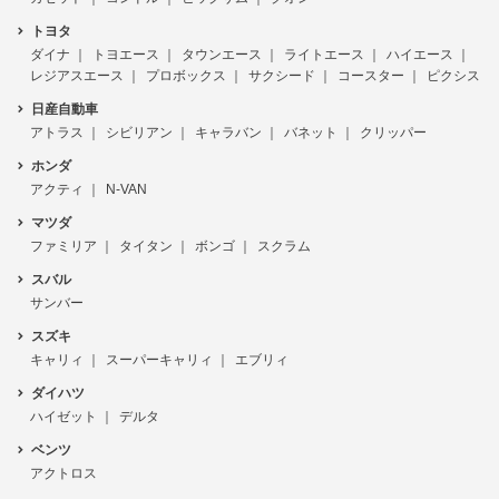
トヨタ
ダイナ
トヨエース
タウンエース
ライトエース
ハイエース
レジアスエース
プロボックス
サクシード
コースター
ピクシス
日産自動車
アトラス
シビリアン
キャラバン
バネット
クリッパー
ホンダ
アクティ
N-VAN
マツダ
ファミリア
タイタン
ボンゴ
スクラム
スバル
サンバー
スズキ
キャリィ
スーパーキャリィ
エブリィ
ダイハツ
ハイゼット
デルタ
ベンツ
アクトロス