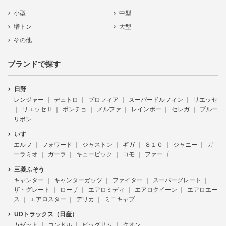
小型
中型
増トン
大型
その他
ブランドで探す
日野
レンジャー
デュトロ
プロフィア
スーパードルフィン
リエッセ
リエッセⅡ
ポンチョ
メルファ
レインボー
セレガ
ブルー
リボン
いすゞ
エルフ
フォワード
ジャストン
ギガ
８１０
ジャニー
ガ
ーラミオ
ガーラ
キュービック
コモ
ファーゴ
三菱ふそう
キャンター
キャンターガッツ
ファイター
スーパーグレート
ザ・グレート
ローザ
エアロミディ
エアロクイーン
エアロエー
ス
エアロスター
デリカ
ミニキャブ
UDトラックス（日産）
カゼット
コンドル
ビッグサム
クオン