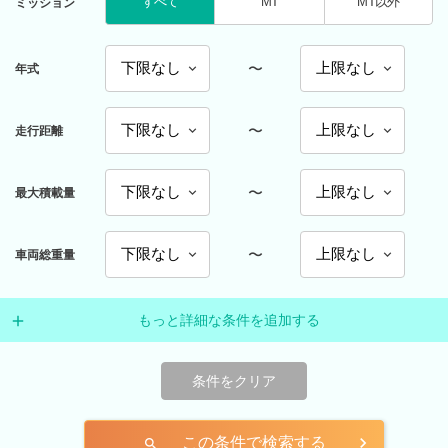
すべて
MT
MT以外
ミッション
〜
年式
〜
走行距離
〜
最大積載量
〜
車両総重量
もっと詳細な条件を追加する
条件をクリア
この条件で検索する
search