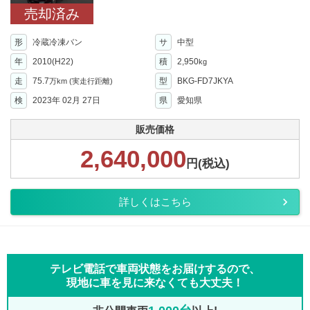
売却済み
形
冷蔵冷凍バン
サ
中型
年
2010(H22)
積
2,950
kg
走
75.7
型
BKG-FD7JKYA
万km
(実走行距離)
検
2023年 02月 27日
県
愛知県
販売価格
2,640,000
円(税込)
詳しくはこちら
テレビ電話で車両状態をお届けするので、
現地に車を見に来なくても大丈夫！