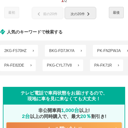
1
/2
最初
最後
chevron_left
chevron_right
前の20件
次の20件
人気のキーワードで検索する
2KG-FS70HZ
BKG-FD7JKYA
PK-FN2PWJA
PA-FE82DE
PKG-CYL77V8
PA-FK71R
テレビ電話で車両状態をお届けするので、
現地に車を見に来なくても大丈夫！
1,000台
非公開車両
以上!
2台
20％
以上の同時購入で、最大
割引き!