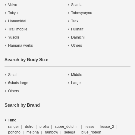
Volvo
Scania
Tokyu
Tohosyaryou
Hanamidai
Trex
Trail mobile
Fullhalf
Yusoki
Dainichi
Hamana works
Others
Search by Body Size
Small
Middle
6studs large
Large
Others
Search by Brand
Hino
ranger
dutro
profia
super_dolphin
liesse
liesse_2
poncho
melpha
rainbow
selega
blue_ribbon