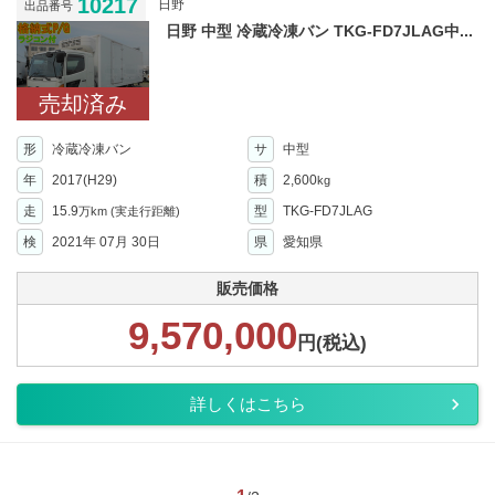
10217
日野
出品番号
日野 中型 冷蔵冷凍バン TKG-FD7JLAG中...
売却済み
形
冷蔵冷凍バン
サ
中型
年
2017(H29)
積
2,600
kg
走
15.9
型
TKG-FD7JLAG
万km
(実走行距離)
検
2021年 07月 30日
県
愛知県
販売価格
9,570,000
円(税込)
詳しくはこちら