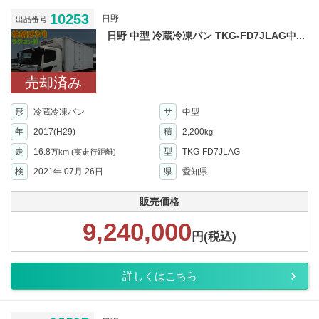
10253
日野
出品番号
日野 中型 冷蔵冷凍バン TKG-FD7JLAG中...
売却済み
形
冷蔵冷凍バン
サ
中型
年
2017(H29)
積
2,200
kg
走
16.8
型
TKG-FD7JLAG
万km
(実走行距離)
検
2021年 07月 26日
県
愛知県
販売価格
9,240,000
円(税込)
詳しくはこちら