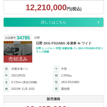
12,210,000
円(税込)
詳しくはこちら
34785
日野
出品番号
日野 2KG-FD2ABG 冷凍車 4t ワイド
日野 レンジャー 中型 冷蔵冷凍バン 2KG-FD2ABG中古ト
ラック詳細
売却済み
形
冷蔵冷凍バン
サ
中型
年
2021(R03)
積
2,550
kg
走
0.2
型
2KG-FD2ABG
万km
(実走行距離)
検
2023年 11月 10日
県
愛知県
販売価格