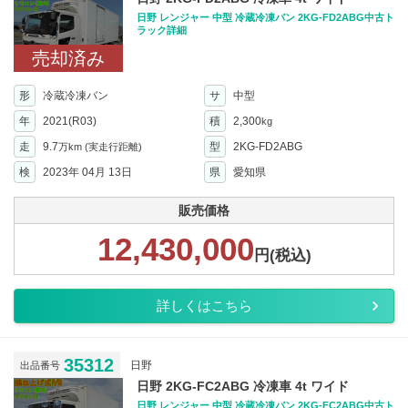
日野 レンジャー 中型 冷蔵冷凍バン 2KG-FD2ABG中古ト
ラック詳細
売却済み
形
冷蔵冷凍バン
サ
中型
年
2021(R03)
積
2,300
kg
走
9.7
型
2KG-FD2ABG
万km
(実走行距離)
検
2023年 04月 13日
県
愛知県
販売価格
12,430,000
円(税込)
詳しくはこちら
35312
日野
出品番号
日野 2KG-FC2ABG 冷凍車 4t ワイド
日野 レンジャー 中型 冷蔵冷凍バン 2KG-FC2ABG中古ト