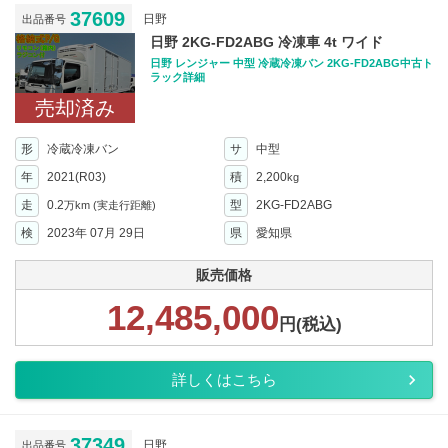
37609
日野
出品番号
日野 2KG-FD2ABG 冷凍車 4t ワイド
日野 レンジャー 中型 冷蔵冷凍バン 2KG-FD2ABG中古ト
ラック詳細
売却済み
形
冷蔵冷凍バン
サ
中型
年
2021(R03)
積
2,200
kg
走
0.2
型
2KG-FD2ABG
万km
(実走行距離)
検
2023年 07月 29日
県
愛知県
販売価格
12,485,000
円(税込)
詳しくはこちら
37349
日野
出品番号