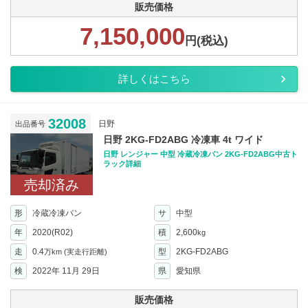
販売価格
7,150,000
円(税込)
詳しくはこちら
32008
日野
出品番号
日野 2KG-FD2ABG 冷凍車 4t ワイド
日野 レンジャー 中型 冷蔵冷凍バン 2KG-FD2ABG中古ト
ラック詳細
売却済み
形
冷蔵冷凍バン
サ
中型
年
2020(R02)
積
2,600
kg
走
0.4
型
2KG-FD2ABG
万km
(実走行距離)
検
2022年 11月 29日
県
愛知県
販売価格