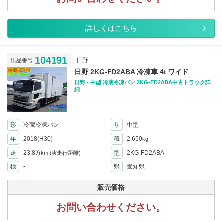
詳しくはこちら
104191
日野
出品番号
日野 2KG-FD2ABA 冷凍車 4t ワイド
日野 - 中型 冷蔵冷凍バン 2KG-FD2ABA中古トラック詳
細
形
冷蔵冷凍バン
サ
中型
年
2018(H30)
積
2,650
kg
走
23.8
型
2KG-FD2ABA
万km
(実走行距離)
検
-
県
愛知県
販売価格
お問い合わせください。