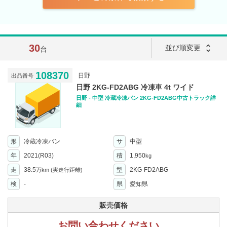
30
unfold_more
並び順変更
台
108370
日野
出品番号
日野 2KG-FD2ABG 冷凍車 4t ワイド
日野 - 中型 冷蔵冷凍バン 2KG-FD2ABG中古トラック詳
細
形
冷蔵冷凍バン
サ
中型
年
2021(R03)
積
1,950
kg
走
38.5
型
2KG-FD2ABG
万km
(実走行距離)
検
-
県
愛知県
販売価格
お問い合わせください。