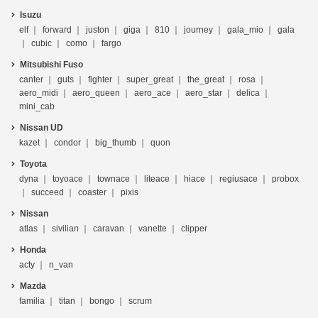
Isuzu
elf
forward
juston
giga
810
journey
gala_mio
gala
cubic
como
fargo
Mitsubishi Fuso
canter
guts
fighter
super_great
the_great
rosa
aero_midi
aero_queen
aero_ace
aero_star
delica
mini_cab
Nissan UD
kazet
condor
big_thumb
quon
Toyota
dyna
toyoace
townace
liteace
hiace
regiusace
probox
succeed
coaster
pixis
Nissan
atlas
sivilian
caravan
vanette
clipper
Honda
acty
n_van
Mazda
familia
titan
bongo
scrum