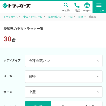
phone
language
menu
車を探す
電話
English
メニュー
トラッカーズ
中古トラック一覧
冷凍冷蔵バン
中型
日野
愛知県
愛知県の中古トラック一覧
30
台
ボディタイプ
冷凍冷蔵バン
メーカー
日野
サイズ