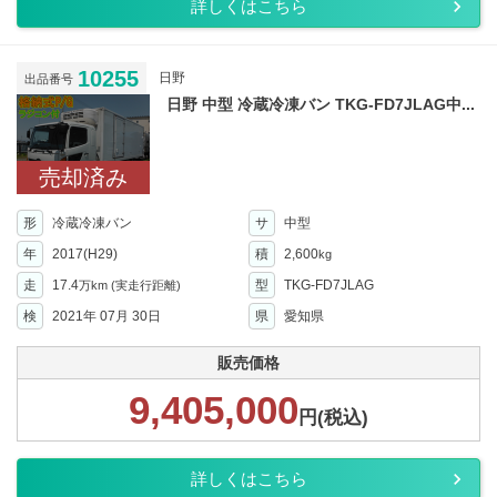
詳しくはこちら
10255
日野
出品番号
日野 中型 冷蔵冷凍バン TKG-FD7JLAG中...
売却済み
形
冷蔵冷凍バン
サ
中型
年
2017(H29)
積
2,600
kg
走
17.4
型
TKG-FD7JLAG
万km
(実走行距離)
検
2021年 07月 30日
県
愛知県
販売価格
9,405,000
円(税込)
詳しくはこちら