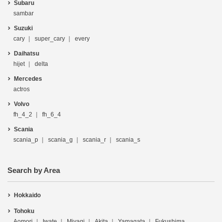
Subaru
sambar
Suzuki
cary
super_cary
every
Daihatsu
hijet
delta
Mercedes
actros
Volvo
fh_4_2
fh_6_4
Scania
scania_p
scania_g
scania_r
scania_s
Search by Area
Hokkaido
Tohoku
Aomori
Iwate
Miyagi
Akita
Yamagata
Fukushima