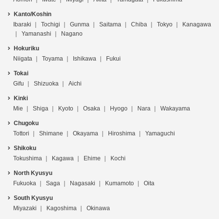
Kanto/Koshin
Ibaraki
Tochigi
Gunma
Saitama
Chiba
Tokyo
Kanagawa
Yamanashi
Nagano
Hokuriku
Niigata
Toyama
Ishikawa
Fukui
Tokai
Gifu
Shizuoka
Aichi
Kinki
Mie
Shiga
Kyoto
Osaka
Hyogo
Nara
Wakayama
Chugoku
Tottori
Shimane
Okayama
Hiroshima
Yamaguchi
Shikoku
Tokushima
Kagawa
Ehime
Kochi
North Kyusyu
Fukuoka
Saga
Nagasaki
Kumamoto
Oita
South Kyusyu
Miyazaki
Kagoshima
Okinawa