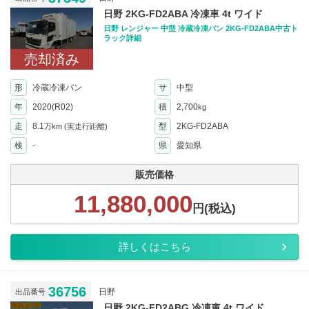
日野 2KG-FD2ABA 冷凍車 4t ワイド
日野 レンジャー 中型 冷蔵冷凍バン 2KG-FD2ABA中古ト
ラック詳細
売却済み
形
冷蔵冷凍バン
サ
中型
年
2020(R02)
積
2,700
kg
走
8.1
型
2KG-FD2ABA
万km
(実走行距離)
検
-
県
愛知県
販売価格
11,880,000
円(税込)
詳しくはこちら
36756
日野
出品番号
日野 2KG-FD2ABG 冷凍車 4t ワイド