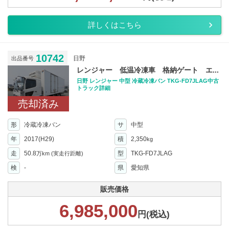
詳しくはこちら
10742
日野
出品番号
レンジャー 低温冷凍車 格納ゲート エ...
日野 レンジャー 中型 冷蔵冷凍バン TKG-FD7JLAG中古
トラック詳細
売却済み
形
冷蔵冷凍バン
サ
中型
年
2017(H29)
積
2,350
kg
走
50.8
型
TKG-FD7JLAG
万km
(実走行距離)
検
-
県
愛知県
販売価格
6,985,000
円(税込)