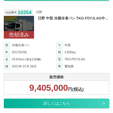
10254
日野
出品番号
日野 中型 冷蔵冷凍バン TKG-FD7JLAG中...
売却済み
形
冷蔵冷凍バン
サ
中型
年
2017(H29)
積
2,600
kg
走
20.6
型
TKG-FD7JLAG
万km
(実走行距離)
検
2021年 07月 26日
県
愛知県
販売価格
9,405,000
円(税込)
詳しくはこちら