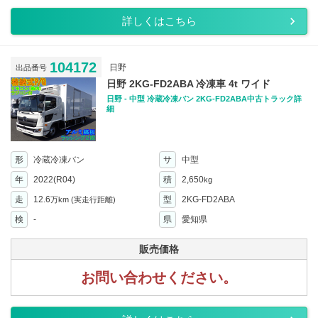
詳しくはこちら
104172
日野
出品番号
日野 2KG-FD2ABA 冷凍車 4t ワイド
日野 - 中型 冷蔵冷凍バン 2KG-FD2ABA中古トラック詳
細
形
冷蔵冷凍バン
サ
中型
年
2022(R04)
積
2,650
kg
走
12.6
型
2KG-FD2ABA
万km
(実走行距離)
検
-
県
愛知県
販売価格
お問い合わせください。