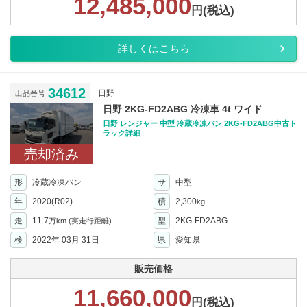
12,485,000
円(税込)
詳しくはこちら
34612
日野
出品番号
日野 2KG-FD2ABG 冷凍車 4t ワイド
日野 レンジャー 中型 冷蔵冷凍バン 2KG-FD2ABG中古ト
ラック詳細
売却済み
形
冷蔵冷凍バン
サ
中型
年
2020(R02)
積
2,300
kg
走
11.7
型
2KG-FD2ABG
万km
(実走行距離)
検
2022年 03月 31日
県
愛知県
販売価格
11,660,000
円(税込)