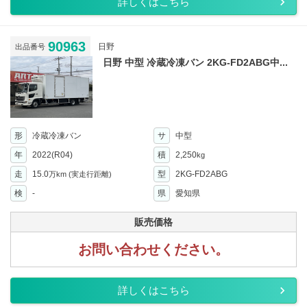
詳しくはこちら
90963
日野
出品番号
日野 中型 冷蔵冷凍バン 2KG-FD2ABG中...
形
冷蔵冷凍バン
サ
中型
年
2022(R04)
積
2,250
kg
走
15.0
型
2KG-FD2ABG
万km
(実走行距離)
検
-
県
愛知県
販売価格
お問い合わせください。
詳しくはこちら