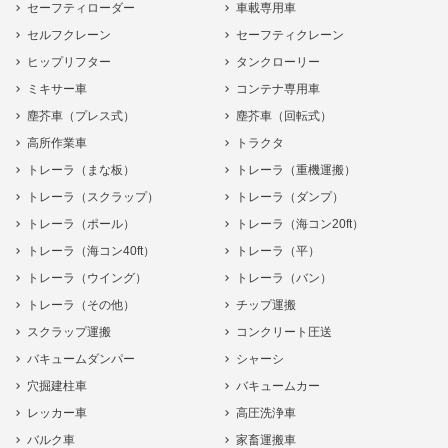
セーフティローダー
車載専用車
セルフクレーン
セーフティクレーン
ヒップリフター
タンクローリー
ミキサー車
コンテナ専用車
塵芥車（プレス式）
塵芥車（回転式）
高所作業車
トラクタ
トレーラ（まな板）
トレーラ（重機運搬）
トレーラ（スクラップ）
トレーラ（ダンプ）
トレーラ（ポール）
トレーラ（海コン20ft）
トレーラ（海コン40ft）
トレーラ（平）
トレーラ（ウイング）
トレーラ（バン）
トレーラ（その他）
チップ運搬
スクラップ運搬
コンクリート圧送
バキュームダンパー
シャーシ
穴掘建柱車
バキュームカー
レッカー車
高圧洗浄車
バルク車
家畜運搬車