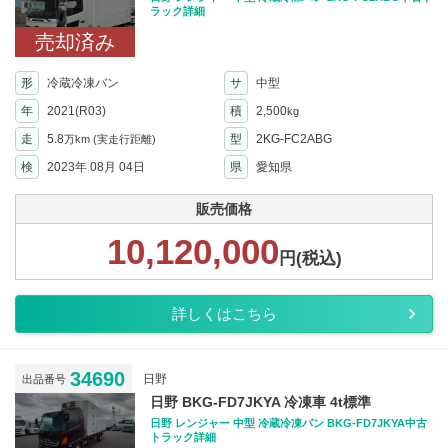
ラック詳細
売却済み
形
冷蔵冷凍バン
サ
中型
年
2021(R03)
積
2,500
kg
走
5.8
型
2KG-FC2ABG
万km
(実走行距離)
検
2023年 08月 04日
県
愛知県
販売価格
10,120,000
円(税込)
詳しくはこちら
34690
日野
出品番号
日野 BKG-FD7JKYA 冷凍車 4t標準
日野 レンジャー 中型 冷蔵冷凍バン BKG-FD7JKYA中古
トラック詳細