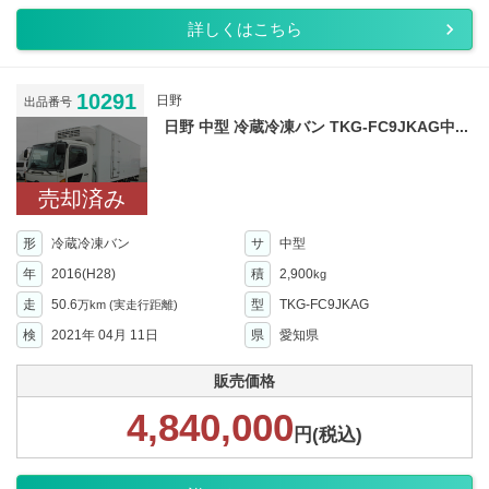
詳しくはこちら
10291
日野
出品番号
日野 中型 冷蔵冷凍バン TKG-FC9JKAG中...
売却済み
形
冷蔵冷凍バン
サ
中型
年
2016(H28)
積
2,900
kg
走
50.6
型
TKG-FC9JKAG
万km
(実走行距離)
検
2021年 04月 11日
県
愛知県
販売価格
4,840,000
円(税込)