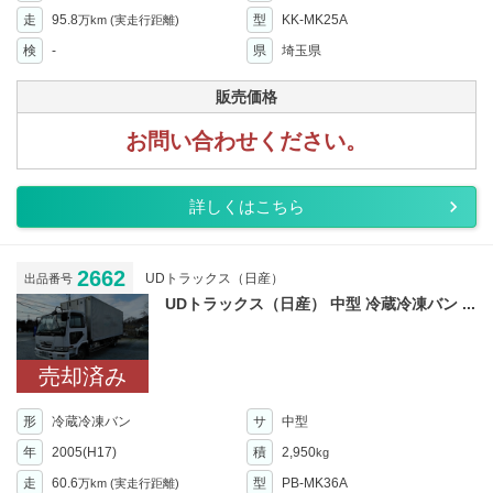
走
95.8
型
KK-MK25A
万km
(実走行距離)
検
-
県
埼玉県
販売価格
お問い合わせください。
詳しくはこちら
2662
UDトラックス（日産）
出品番号
UDトラックス（日産） 中型 冷蔵冷凍バン ...
売却済み
形
冷蔵冷凍バン
サ
中型
年
2005(H17)
積
2,950
kg
走
60.6
型
PB-MK36A
万km
(実走行距離)