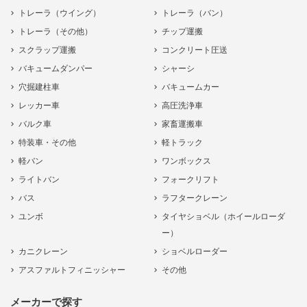
トレーラ（ウイング）
トレーラ（バン）
トレーラ（その他）
チップ運搬
スクラップ運搬
コンクリート圧送
バキュームダンパー
シャーシ
穴掘建柱車
バキュームカー
レッカー車
高圧洗浄車
バルク車
家畜運搬車
特装車・その他
軽トラック
軽バン
ワンボックス
ライトバン
フォークリフト
バス
ラフタークレーン
ユンボ
タイヤショベル（ホイールローダ
ー）
カニクレーン
ショベルローダー
アスファルトフィニッシャー
その他
メーカーで探す