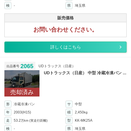
検
-
県
埼玉県
販売価格
お問い合わせください。
詳しくはこちら
2065
UDトラックス（日産）
出品番号
UDトラックス（日産） 中型 冷蔵冷凍バン ...
売却済み
形
冷蔵冷凍バン
サ
中型
年
2003(H15)
積
2,450
kg
走
53.2
型
KK-MK25A
万km
(実走行距離)
検
-
県
埼玉県