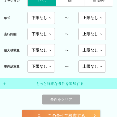
すべて
MT
MT以外
ミッション
〜
年式
〜
走行距離
〜
最大積載量
〜
車両総重量
もっと詳細な条件を追加する
条件をクリア
この条件で検索する
search