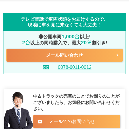
テレビ電話で車両状態をお届けするので、
現地に車を見に来なくても大丈夫！
1,000台
非公開車両
以上!
2台
20％
以上の同時購入で、最大
割引き!
メール問い合わせ
0078-6011-0012
中古トラックの売買のことでお困りのことが
ございましたら、
お気軽にお問い合わせくだ
さい。
メールでのお問い合せ
mail