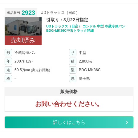
2923
UDトラックス（日産）
出品番号
引取り：3月22日指定
UDトラックス（日産） コンドル 中型 冷蔵冷凍バン
BDG-MK36C中古トラック詳細
売却済み
形
冷蔵冷凍バン
サ
中型
年
2007(H19)
積
2,800
kg
走
50.5
型
BDG-MK36C
万km
(実走行距離)
検
-
県
埼玉県
販売価格
お問い合わせください。
詳しくはこちら