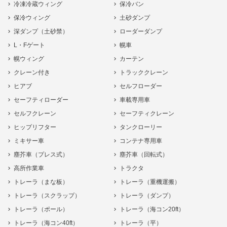
冷凍冷蔵ウィング
保冷バン
保冷ウィング
土砂ダンプ
深ダンプ（土砂禁）
ローダーダンプ
L・Fゲート
幌車
幌ウィング
カーテン
クレーン付き
トラッククレーン
ヒアブ
セルフローダー
セーフティローダー
車載専用車
セルフクレーン
セーフティクレーン
ヒップリフター
タンクローリー
ミキサー車
コンテナ専用車
塵芥車（プレス式）
塵芥車（回転式）
高所作業車
トラクタ
トレーラ（まな板）
トレーラ（重機運搬）
トレーラ（スクラップ）
トレーラ（ダンプ）
トレーラ（ポール）
トレーラ（海コン20ft）
トレーラ（海コン40ft）
トレーラ（平）