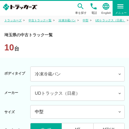
phone
language
menu
車を探す
電話
English
メニュー
トラッカーズ
中古トラック一覧
冷凍冷蔵バン
中型
UDトラックス（日産）
埼玉県の中古トラック一覧
10
台
ボディタイプ
冷凍冷蔵バン
メーカー
UDトラックス（日産）
サイズ