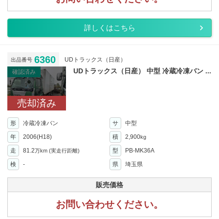
詳しくはこちら
6360
UDトラックス（日産）
出品番号
UDトラックス（日産） 中型 冷蔵冷凍バン ...
確認済み
売却済み
形
冷蔵冷凍バン
サ
中型
年
2006(H18)
積
2,900
kg
走
81.2
型
PB-MK36A
万km
(実走行距離)
検
-
県
埼玉県
販売価格
お問い合わせください。