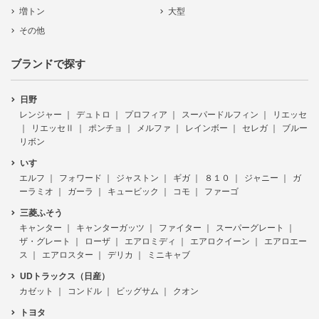
増トン
大型
その他
ブランドで探す
日野
レンジャー
デュトロ
プロフィア
スーパードルフィン
リエッセ
リエッセⅡ
ポンチョ
メルファ
レインボー
セレガ
ブルー
リボン
いすゞ
エルフ
フォワード
ジャストン
ギガ
８１０
ジャニー
ガ
ーラミオ
ガーラ
キュービック
コモ
ファーゴ
三菱ふそう
キャンター
キャンターガッツ
ファイター
スーパーグレート
ザ・グレート
ローザ
エアロミディ
エアロクイーン
エアロエー
ス
エアロスター
デリカ
ミニキャブ
UDトラックス（日産）
カゼット
コンドル
ビッグサム
クオン
トヨタ