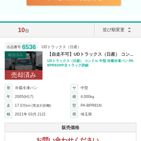
10
unfold_more
並び順変更
台
6536
UDトラックス（日産）
出品番号
【自走不可】UDトラックス（日産） コン...
確認済み
UDトラックス（日産） コンドル 中型 冷蔵冷凍バン PA-
BPR81N中古トラック詳細
売却済み
形
冷蔵冷凍バン
サ
中型
年
2005(H17)
積
4,000
kg
走
17.0
型
PA-BPR81N
万km
(実走行距離)
検
2021年 03月 21日
県
埼玉県
販売価格
お問い合わせください。