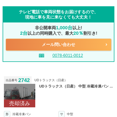
テレビ電話で車両状態をお届けするので、
現地に車を見に来なくても大丈夫！
1,000台
非公開車両
以上!
2台
20％
以上の同時購入で、最大
割引き!
メール問い合わせ
0078-6011-0012
2742
UDトラックス（日産）
出品番号
UDトラックス（日産） 中型 冷蔵冷凍バン ...
売却済み
形
冷蔵冷凍バン
サ
中型