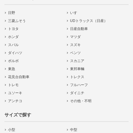
日野
いすゞ
三菱ふそう
UDトラックス（日産）
トヨタ
日産自動車
ホンダ
マツダ
スバル
スズキ
ダイハツ
ベンツ
ボルボ
スカニア
東急
東邦車輛
花見台自動車
トレクス
トレモ
フルハーフ
ユソーキ
ダイニチ
アンチコ
その他・不明
サイズで探す
小型
中型