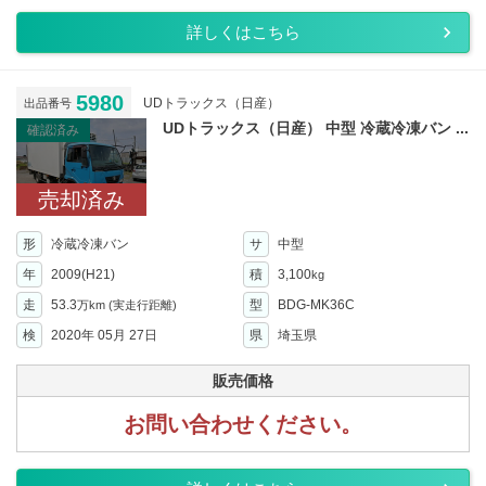
詳しくはこちら
5980
UDトラックス（日産）
出品番号
UDトラックス（日産） 中型 冷蔵冷凍バン ...
確認済み
売却済み
形
冷蔵冷凍バン
サ
中型
年
2009(H21)
積
3,100
kg
走
53.3
型
BDG-MK36C
万km
(実走行距離)
検
2020年 05月 27日
県
埼玉県
販売価格
お問い合わせください。