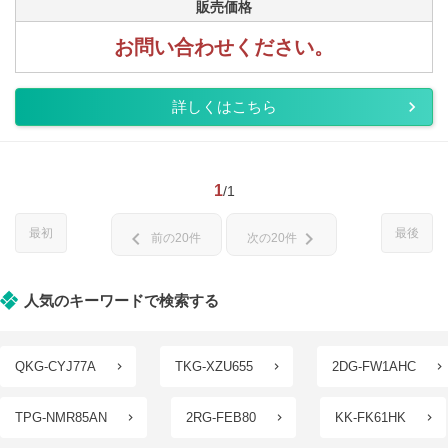
販売価格
お問い合わせください。
詳しくはこちら
1
/1
最初
最後
chevron_left
chevron_right
前の20件
次の20件
人気のキーワードで検索する
QKG-CYJ77A
TKG-XZU655
2DG-FW1AHC
TPG-NMR85AN
2RG-FEB80
KK-FK61HK