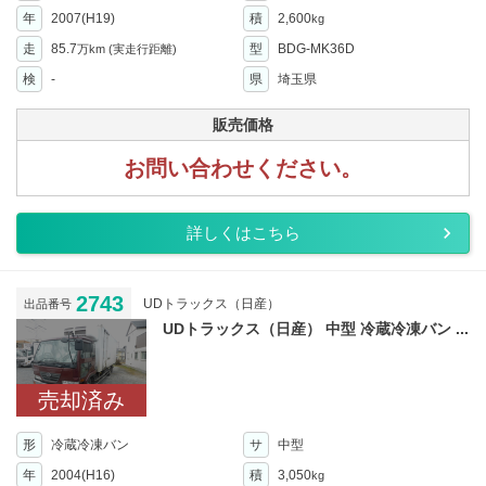
年
2007(H19)
積
2,600
kg
走
85.7
型
BDG-MK36D
万km
(実走行距離)
検
-
県
埼玉県
販売価格
お問い合わせください。
詳しくはこちら
2743
UDトラックス（日産）
出品番号
UDトラックス（日産） 中型 冷蔵冷凍バン ...
売却済み
形
冷蔵冷凍バン
サ
中型
年
2004(H16)
積
3,050
kg