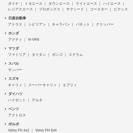
ダイナ
トヨエース
タウンエース
ライトエース
ハイエース
レジアスエース
プロボックス
サクシード
コースター
ピクシス
日産自動車
アトラス
シビリアン
キャラバン
バネット
クリッパー
ホンダ
アクティ
N-VAN
マツダ
ファミリア
タイタン
ボンゴ
スクラム
スバル
サンバー
スズキ
キャリィ
スーパーキャリィ
エブリィ
ダイハツ
ハイゼット
デルタ
ベンツ
アクトロス
ボルボ
Volvo FH 4x2
Volvo FH 6x4