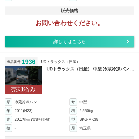
販売価格
お問い合わせください。
詳しくはこちら
1936
UDトラックス（日産）
出品番号
UDトラックス（日産） 中型 冷蔵冷凍バン ...
売却済み
形
冷蔵冷凍バン
サ
中型
年
2011(H23)
積
2,550
kg
走
20.1
型
SKG-MK38
万km
(実走行距離)
検
-
県
埼玉県