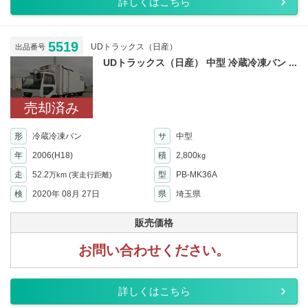
詳しくはこちら
5519
UDトラックス（日産）
出品番号
UDトラックス（日産） 中型 冷蔵冷凍バン ...
売却済み
形
冷蔵冷凍バン
サ
中型
年
2006(H18)
積
2,800
kg
走
52.2
型
PB-MK36A
万km
(実走行距離)
検
2020年 08月 27日
県
埼玉県
販売価格
お問い合わせください。
詳しくはこちら