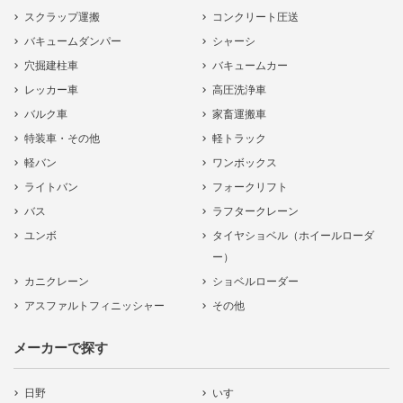
スクラップ運搬
コンクリート圧送
バキュームダンパー
シャーシ
穴掘建柱車
バキュームカー
レッカー車
高圧洗浄車
バルク車
家畜運搬車
特装車・その他
軽トラック
軽バン
ワンボックス
ライトバン
フォークリフト
バス
ラフタークレーン
ユンボ
タイヤショベル（ホイールローダ
ー）
カニクレーン
ショベルローダー
アスファルトフィニッシャー
その他
メーカーで探す
日野
いすゞ