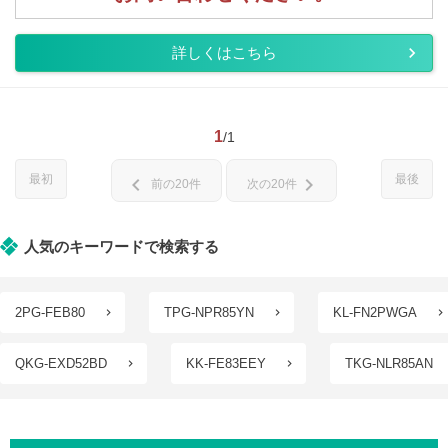
詳しくはこちら
1
/1
最初
最後
chevron_left
chevron_right
前の20件
次の20件
人気のキーワードで検索する
2PG-FEB80
TPG-NPR85YN
KL-FN2PWGA
QKG-EXD52BD
KK-FE83EEY
TKG-NLR85AN