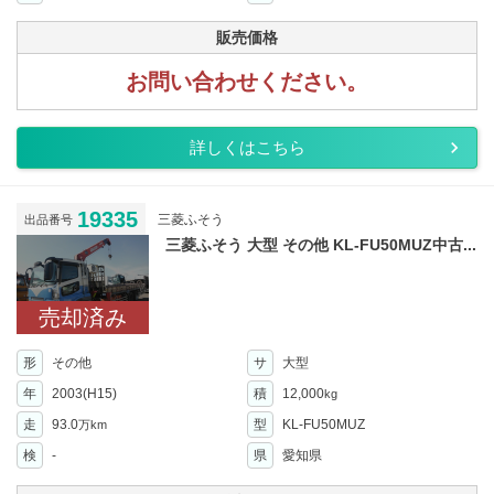
販売価格
お問い合わせください。
詳しくはこちら
19335
三菱ふそう
出品番号
三菱ふそう 大型 その他 KL-FU50MUZ中古...
売却済み
形
その他
サ
大型
年
2003(H15)
積
12,000
kg
走
93.0
型
KL-FU50MUZ
万km
検
-
県
愛知県