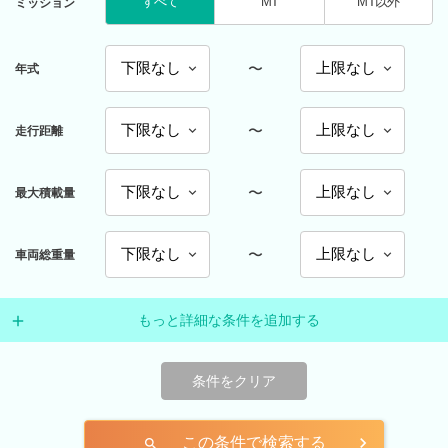
すべて
MT
MT以外
ミッション
〜
年式
〜
走行距離
〜
最大積載量
〜
車両総重量
もっと詳細な条件を追加する
条件をクリア
この条件で検索する
search