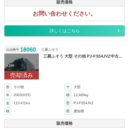
販売価格
お問い合わせください。
詳しくはこちら
18060
三菱ふそう
出品番号
三菱ふそう 大型 その他 PJ-FS54JVZ中古...
売却済み
形
その他
サ
大型
年
2003(H15)
積
12,400
kg
走
113.4
型
PJ-FS54JVZ
万km
検
-
県
愛知県
販売価格