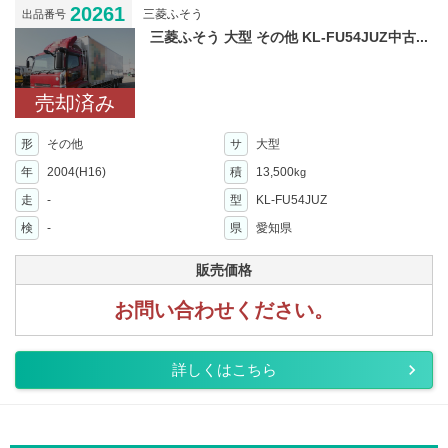
20261
三菱ふそう
出品番号
三菱ふそう 大型 その他 KL-FU54JUZ中古...
売却済み
形
その他
サ
大型
年
2004(H16)
積
13,500
kg
走
-
型
KL-FU54JUZ
検
-
県
愛知県
販売価格
お問い合わせください。
詳しくはこちら