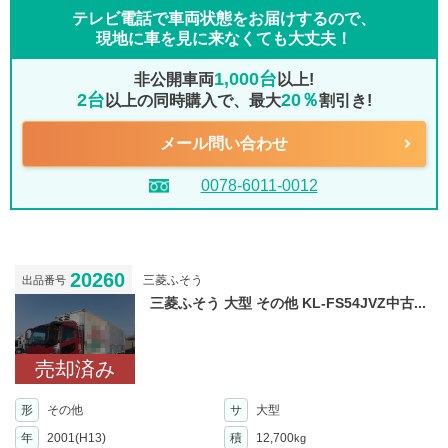
テレビ電話で車両状態をお届けするので、
現地に車を見に来なくても大丈夫！
1,000台
非公開車両
以上!
2台
20％
以上の同時購入で、最大
割引き!
メール問い合わせ
0078-6011-0012
20260
三菱ふそう
出品番号
三菱ふそう 大型 その他 KL-FS54JVZ中古...
売却済み
形
その他
サ
大型
年
2001(H13)
積
12,700
kg