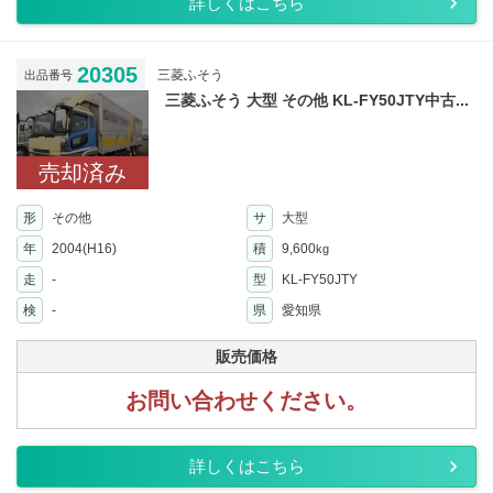
詳しくはこちら
20305
三菱ふそう
出品番号
三菱ふそう 大型 その他 KL-FY50JTY中古...
売却済み
形
その他
サ
大型
年
2004(H16)
積
9,600
kg
走
-
型
KL-FY50JTY
検
-
県
愛知県
販売価格
お問い合わせください。
詳しくはこちら