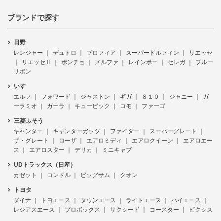
ブランドで探す
日野
レンジャー
デュトロ
プロフィア
スーパードルフィン
リエッセ
リエッセⅡ
ポンチョ
メルファ
レインボー
セレガ
ブルー
リボン
いすゞ
エルフ
フォワード
ジャストン
ギガ
８１０
ジャニー
ガ
ーラミオ
ガーラ
キュービック
コモ
ファーゴ
三菱ふそう
キャンター
キャンターガッツ
ファイター
スーパーグレート
ザ・グレート
ローザ
エアロミディ
エアロクイーン
エアロエー
ス
エアロスター
デリカ
ミニキャブ
UDトラックス（日産）
カゼット
コンドル
ビッグサム
クオン
トヨタ
ダイナ
トヨエース
タウンエース
ライトエース
ハイエース
レジアスエース
プロボックス
サクシード
コースター
ピクシス