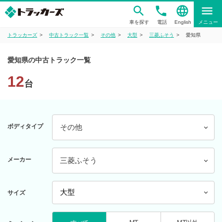
phone
language
menu
車を探す
電話
English
メニュー
トラッカーズ
中古トラック一覧
その他
大型
三菱ふそう
愛知県
愛知県の中古トラック一覧
12
台
ボディタイプ
その他
メーカー
三菱ふそう
サイズ