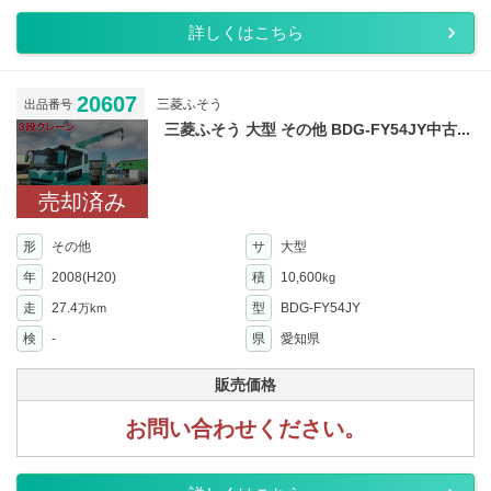
詳しくはこちら
20607
三菱ふそう
出品番号
三菱ふそう 大型 その他 BDG-FY54JY中古...
売却済み
形
その他
サ
大型
年
2008(H20)
積
10,600
kg
走
27.4
型
BDG-FY54JY
万km
検
-
県
愛知県
販売価格
お問い合わせください。