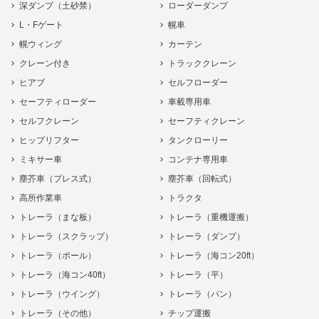
深ダンプ（土砂禁）
ローダーダンプ
L・Fゲート
幌車
幌ウィング
カーテン
クレーン付き
トラッククレーン
ヒアブ
セルフローダー
セーフティローダー
車載専用車
セルフクレーン
セーフティクレーン
ヒップリフター
タンクローリー
ミキサー車
コンテナ専用車
塵芥車（プレス式）
塵芥車（回転式）
高所作業車
トラクタ
トレーラ（まな板）
トレーラ（重機運搬）
トレーラ（スクラップ）
トレーラ（ダンプ）
トレーラ（ポール）
トレーラ（海コン20ft）
トレーラ（海コン40ft）
トレーラ（平）
トレーラ（ウイング）
トレーラ（バン）
トレーラ（その他）
チップ運搬