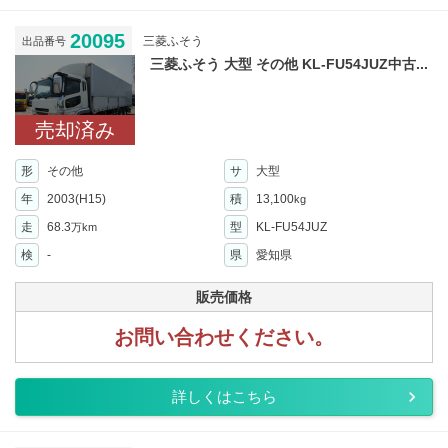
20095
三菱ふそう
出品番号
三菱ふそう 大型 その他 KL-FU54JUZ中古...
売却済み
形
その他
サ
大型
年
2003(H15)
積
13,100
kg
走
68.3
型
KL-FU54JUZ
万km
検
-
県
愛知県
販売価格
お問い合わせください。
詳しくはこちら