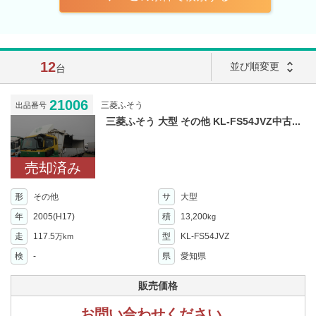
12
unfold_more
並び順変更
台
21006
三菱ふそう
出品番号
三菱ふそう 大型 その他 KL-FS54JVZ中古...
売却済み
形
その他
サ
大型
年
2005(H17)
積
13,200
kg
走
117.5
型
KL-FS54JVZ
万km
検
-
県
愛知県
販売価格
お問い合わせください。