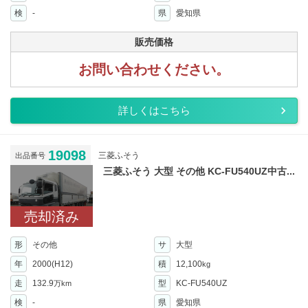
検
-
県
愛知県
販売価格
お問い合わせください。
詳しくはこちら
19098
三菱ふそう
出品番号
三菱ふそう 大型 その他 KC-FU540UZ中古...
売却済み
形
その他
サ
大型
年
2000(H12)
積
12,100
kg
走
132.9
型
KC-FU540UZ
万km
検
-
県
愛知県