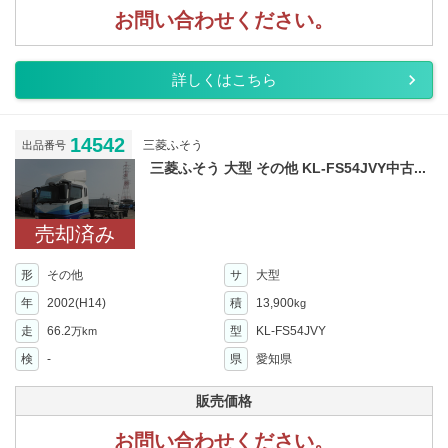
お問い合わせください。
詳しくはこちら
14542
三菱ふそう
出品番号
三菱ふそう 大型 その他 KL-FS54JVY中古...
売却済み
形
その他
サ
大型
年
2002(H14)
積
13,900
kg
走
66.2
型
KL-FS54JVY
万km
検
-
県
愛知県
販売価格
お問い合わせください。