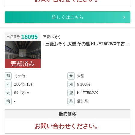
詳しくはこちら
18095
三菱ふそう
出品番号
三菱ふそう 大型 その他 KL-FT50JVX中古...
売却済み
形
その他
サ
大型
年
2004(H16)
積
9,300
kg
走
89.1
型
KL-FT50JVX
万km
検
-
県
愛知県
販売価格
お問い合わせください。