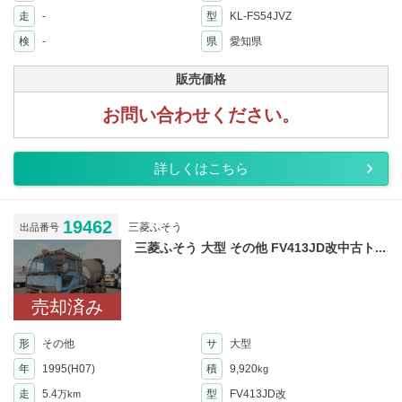
走
-
型
KL-FS54JVZ
検
-
県
愛知県
販売価格
お問い合わせください。
詳しくはこちら
19462
三菱ふそう
出品番号
三菱ふそう 大型 その他 FV413JD改中古ト...
売却済み
形
その他
サ
大型
年
1995(H07)
積
9,920
kg
走
5.4
型
FV413JD改
万km