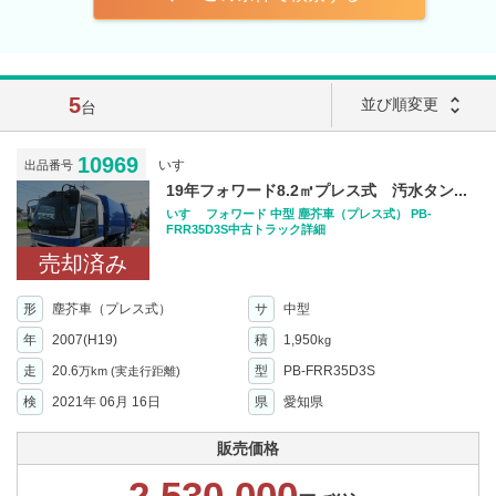
5
unfold_more
並び順変更
台
10969
いすゞ
出品番号
19年フォワード8.2㎥プレス式 汚水タン...
いすゞ フォワード 中型 塵芥車（プレス式） PB-
FRR35D3S中古トラック詳細
売却済み
形
塵芥車（プレス式）
サ
中型
年
2007(H19)
積
1,950
kg
走
20.6
型
PB-FRR35D3S
万km
(実走行距離)
検
2021年 06月 16日
県
愛知県
販売価格
2,530,000