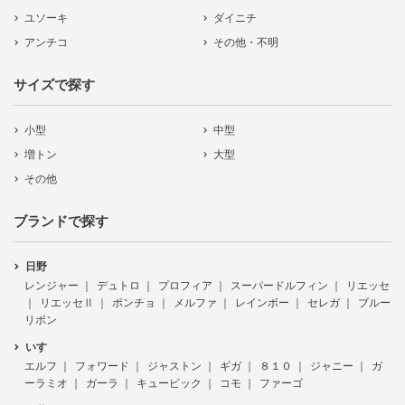
ユソーキ
ダイニチ
アンチコ
その他・不明
サイズで探す
小型
中型
増トン
大型
その他
ブランドで探す
日野
レンジャー
デュトロ
プロフィア
スーパードルフィン
リエッセ
リエッセⅡ
ポンチョ
メルファ
レインボー
セレガ
ブルー
リボン
いすゞ
エルフ
フォワード
ジャストン
ギガ
８１０
ジャニー
ガ
ーラミオ
ガーラ
キュービック
コモ
ファーゴ