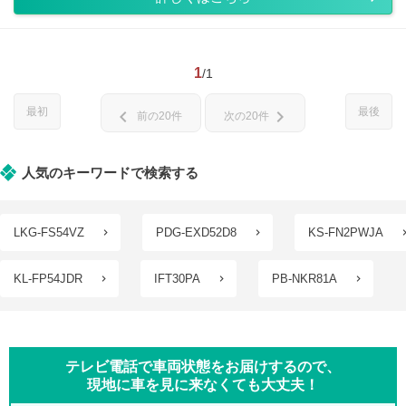
1
/1
最初
最後
chevron_left
chevron_right
前の20件
次の20件
人気のキーワードで検索する
LKG-FS54VZ
PDG-EXD52D8
KS-FN2PWJA
KL-FP54JDR
IFT30PA
PB-NKR81A
テレビ電話で車両状態をお届けするので、
現地に車を見に来なくても大丈夫！