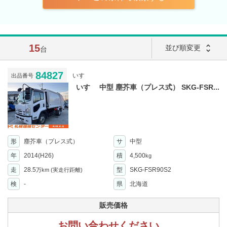
15
unfold_more
並び順変更
台
84827
いすゞ
出品番号
いすゞ 中型 塵芥車（プレス式） SKG-FSR...
形
塵芥車（プレス式）
サ
中型
年
2014(H26)
積
4,500
kg
走
28.5
型
SKG-FSR90S2
万km
(実走行距離)
検
-
県
北海道
販売価格
お問い合わせください。