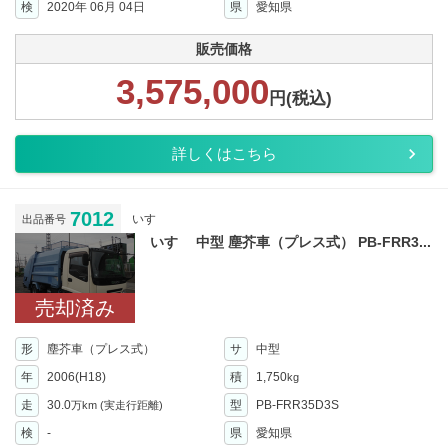
検
2020年 06月 04日
県
愛知県
販売価格
3,575,000
円(税込)
詳しくはこちら
7012
いすゞ
出品番号
いすゞ 中型 塵芥車（プレス式） PB-FRR3...
売却済み
形
塵芥車（プレス式）
サ
中型
年
2006(H18)
積
1,750
kg
走
30.0
型
PB-FRR35D3S
万km
(実走行距離)
検
-
県
愛知県