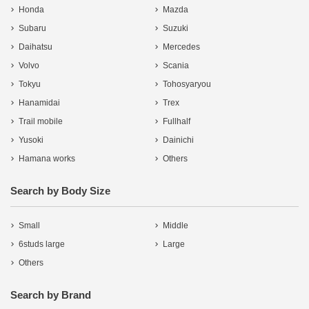
Honda
Mazda
Subaru
Suzuki
Daihatsu
Mercedes
Volvo
Scania
Tokyu
Tohosyaryou
Hanamidai
Trex
Trail mobile
Fullhalf
Yusoki
Dainichi
Hamana works
Others
Search by Body Size
Small
Middle
6studs large
Large
Others
Search by Brand