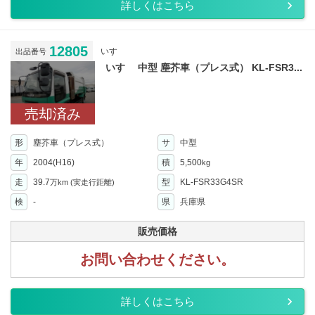
詳しくはこちら
12805
いすゞ
出品番号
いすゞ 中型 塵芥車（プレス式） KL-FSR3...
売却済み
形
塵芥車（プレス式）
サ
中型
年
2004(H16)
積
5,500
kg
走
39.7
型
KL-FSR33G4SR
万km
(実走行距離)
検
-
県
兵庫県
販売価格
お問い合わせください。
詳しくはこちら