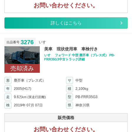
お問い合わせください。
詳しくはこちら
3276
いすゞ
出品番号
美車 現状使用車 車検付き
いすゞ フォワード 中型 塵芥車（プレス式） PB-
FRR35G3中古トラック詳細
売却済み
形
塵芥車（プレス式）
サ
中型
年
2005(H17)
積
2,100
kg
走
9.6
型
PB-FRR35G3
万km
(実走行距離)
検
2019年 07月 07日
県
神奈川県
販売価格
お問い合わせください。