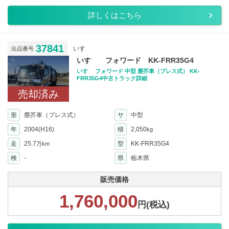
詳しくはこちら
37841
いすゞ
出品番号
いすゞ フォワード KK-FRR35G4
いすゞ フォワード 中型 塵芥車（プレス式） KK-
FRR35G4中古トラック詳細
売却済み
形
塵芥車（プレス式）
サ
中型
年
2004(H16)
積
2,050
kg
走
25.7
型
KK-FRR35G4
万km
検
-
県
栃木県
販売価格
1,760,000
円(税込)