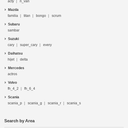
acty
n_van
Mazda
familia
titan
bongo
scrum
Subaru
sambar
Suzuki
cary
super_cary
every
Daihatsu
hijet
delta
Mercedes
actros
Volvo
fh_4_2
fh_6_4
Scania
scania_p
scania_g
scania_r
scania_s
Search by Area