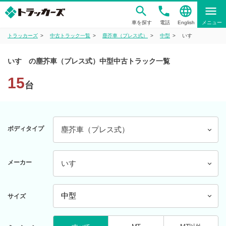
phone
language
menu
車を探す
電話
English
メニュー
トラッカーズ
中古トラック一覧
塵芥車（プレス式）
中型
いすゞ
いすゞの塵芥車（プレス式）中型中古トラック一覧
15
台
ボディタイプ
塵芥車（プレス式）
メーカー
いすゞ
サイズ