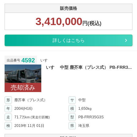
販売価格
3,410,000
円(税込)
詳しくはこちら
4592
いすゞ
出品番号
いすゞ 中型 塵芥車（プレス式） PB-FRR3...
売却済み
形
塵芥車（プレス式）
サ
中型
年
2004(H16)
積
1,650
kg
走
71.7
型
PB-FRR35G3S
万km
(実走行距離)
検
2019年 11月 01日
県
埼玉県