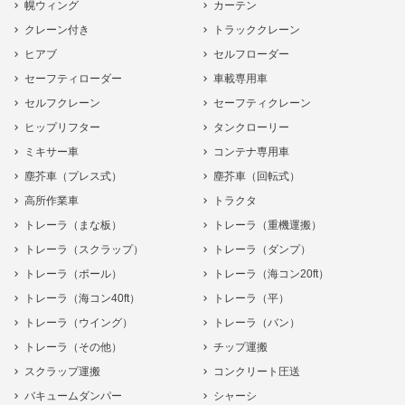
幌ウィング
カーテン
クレーン付き
トラッククレーン
ヒアブ
セルフローダー
セーフティローダー
車載専用車
セルフクレーン
セーフティクレーン
ヒップリフター
タンクローリー
ミキサー車
コンテナ専用車
塵芥車（プレス式）
塵芥車（回転式）
高所作業車
トラクタ
トレーラ（まな板）
トレーラ（重機運搬）
トレーラ（スクラップ）
トレーラ（ダンプ）
トレーラ（ポール）
トレーラ（海コン20ft）
トレーラ（海コン40ft）
トレーラ（平）
トレーラ（ウイング）
トレーラ（バン）
トレーラ（その他）
チップ運搬
スクラップ運搬
コンクリート圧送
バキュームダンパー
シャーシ