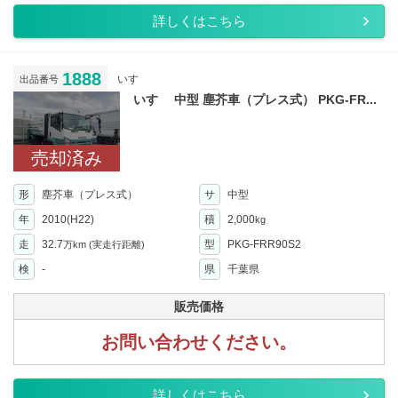
詳しくはこちら
1888
いすゞ
出品番号
いすゞ 中型 塵芥車（プレス式） PKG-FR...
売却済み
形
塵芥車（プレス式）
サ
中型
年
2010(H22)
積
2,000
kg
走
32.7
型
PKG-FRR90S2
万km
(実走行距離)
検
-
県
千葉県
販売価格
お問い合わせください。
詳しくはこちら