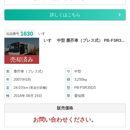
詳しくはこちら
1630
いすゞ
出品番号
いすゞ 中型 塵芥車（プレス式） PB-FSR3...
売却済み
形
塵芥車（プレス式）
サ
中型
年
2007(H19)
積
3,250
kg
走
24.0
型
PB-FSR35D3
万km
(実走行距離)
検
2018年 08月 24日
県
愛知県
販売価格
お問い合わせください。