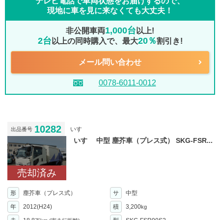
テレビ電話で車両状態をお届けするので、
現地に車を見に来なくても大丈夫！
1,000台
非公開車両
以上!
2台
20％
以上の同時購入で、最大
割引き!
メール問い合わせ
0078-6011-0012
10282
いすゞ
出品番号
いすゞ 中型 塵芥車（プレス式） SKG-FSR...
売却済み
形
塵芥車（プレス式）
サ
中型
年
2012(H24)
積
3,200
kg