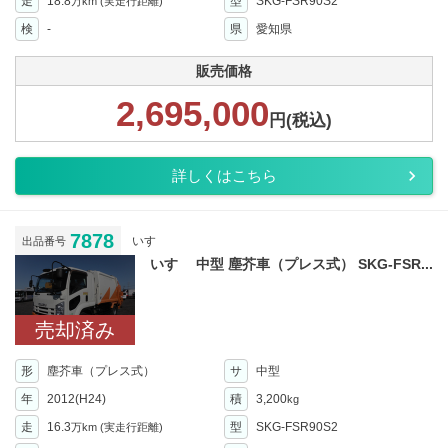
走
18.8
型
SKG-FSR90S2
万km
(実走行距離)
検
-
県
愛知県
販売価格
2,695,000
円(税込)
詳しくはこちら
7878
いすゞ
出品番号
いすゞ 中型 塵芥車（プレス式） SKG-FSR...
売却済み
形
塵芥車（プレス式）
サ
中型
年
2012(H24)
積
3,200
kg
走
16.3
型
SKG-FSR90S2
万km
(実走行距離)