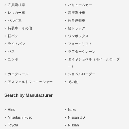
穴掘建柱車
バキュームカー
レッカー車
高圧洗浄車
バルク車
家畜運搬車
特装車・その他
軽トラック
軽バン
ワンボックス
ライトバン
フォークリフト
バス
ラフタークレーン
ユンボ
タイヤショベル（ホイールローダ
ー）
カニクレーン
ショベルローダー
アスファルトフィニッシャー
その他
Search by Manufacturer
Hino
Isuzu
Mitsubishi Fuso
Nissan UD
Toyota
Nissan