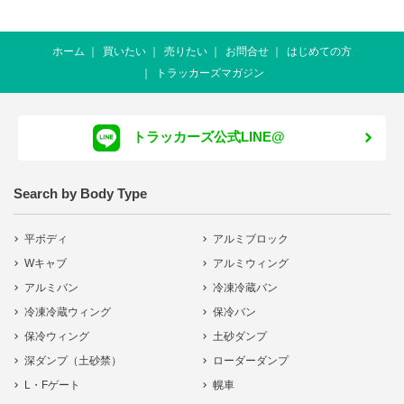
ホーム
買いたい
売りたい
お問合せ
はじめての方
トラッカーズマガジン
トラッカーズ公式LINE@
Search by Body Type
平ボディ
アルミブロック
Wキャブ
アルミウィング
アルミバン
冷凍冷蔵バン
冷凍冷蔵ウィング
保冷バン
保冷ウィング
土砂ダンプ
深ダンプ（土砂禁）
ローダーダンプ
L・Fゲート
幌車