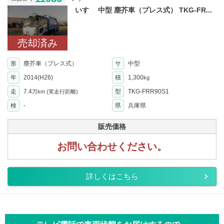
いすゞ 中型 塵芥車（プレス式） TKG-FR...
売却済み
形
塵芥車（プレス式）
サ
中型
年
2014(H26)
積
1,300
kg
走
7.4
型
TKG-FRR90S1
万km
(実走行距離)
検
-
県
兵庫県
販売価格
お問い合わせください。
詳しくはこちら