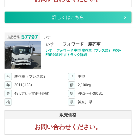
詳しくはこちら
57797
いすゞ
出品番号
いすゞ フォワード 塵芥車
いすゞ フォワード 中型 塵芥車（プレス式） PKG-
FRR90S1中古トラック詳細
形
塵芥車（プレス式）
サ
中型
年
2011(H23)
積
2,100
kg
走
48.5
型
PKG-FRR90S1
万km
(実走行距離)
検
-
県
神奈川県
販売価格
お問い合わせください。