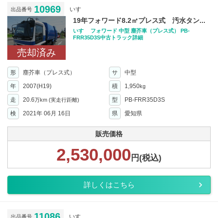
10969
いすゞ
出品番号
19年フォワード8.2㎥プレス式 汚水タン...
いすゞ フォワード 中型 塵芥車（プレス式） PB-
FRR35D3S中古トラック詳細
売却済み
形
塵芥車（プレス式）
サ
中型
年
2007(H19)
積
1,950
kg
走
20.6
型
PB-FRR35D3S
万km
(実走行距離)
検
2021年 06月 16日
県
愛知県
販売価格
2,530,000
円(税込)
詳しくはこちら
11086
いすゞ
出品番号