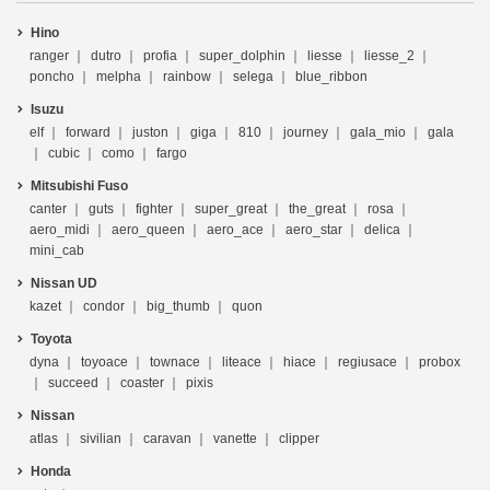
Hino
ranger
dutro
profia
super_dolphin
liesse
liesse_2
poncho
melpha
rainbow
selega
blue_ribbon
Isuzu
elf
forward
juston
giga
810
journey
gala_mio
gala
cubic
como
fargo
Mitsubishi Fuso
canter
guts
fighter
super_great
the_great
rosa
aero_midi
aero_queen
aero_ace
aero_star
delica
mini_cab
Nissan UD
kazet
condor
big_thumb
quon
Toyota
dyna
toyoace
townace
liteace
hiace
regiusace
probox
succeed
coaster
pixis
Nissan
atlas
sivilian
caravan
vanette
clipper
Honda