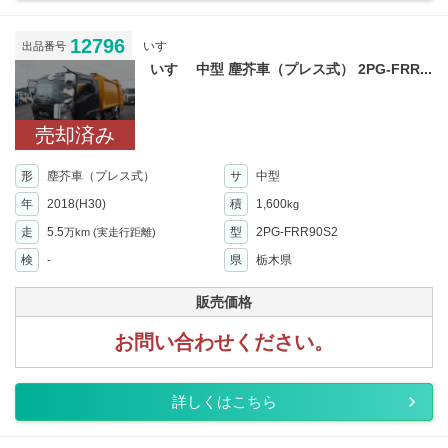
12796
いすゞ
出品番号
いすゞ 中型 塵芥車（プレス式） 2PG-FRR...
売却済み
形
塵芥車（プレス式）
サ
中型
年
2018(H30)
積
1,600
kg
走
5.5
型
2PG-FRR90S2
万km
(実走行距離)
検
-
県
栃木県
販売価格
お問い合わせください。
詳しくはこちら