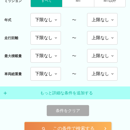
すべて
MT
MT以外
ミッション
〜
年式
〜
走行距離
〜
最大積載量
〜
車両総重量
もっと詳細な条件を追加する
条件をクリア
この条件で検索する
search