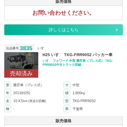
販売価格
お問い合わせください。
詳しくはこちら
3835
いすゞ
出品番号
H25 いすゞ TKG-FRR90S2 パッカー車
いすゞ フォワード 中型 塵芥車（プレス式） TKG-
FRR90S2中古トラック詳細
売却済み
形
塵芥車（プレス式）
サ
中型
年
2013(H25)
積
1,900
kg
走
10.4
型
TKG-FRR90S2
万km
(実走行距離)
検
-
県
千葉県
販売価格