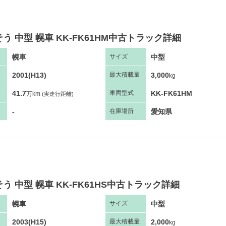
う 中型 幌車 KK-FK61HM中古トラック詳細
幌車
中型
サ
イズ
2001(H13)
3,000
最大
積
載量
kg
41.7
KK-FK61HM
車両
型
式
万km
(実走行距離)
-
愛知県
在庫場所
う 中型 幌車 KK-FK61HS中古トラック詳細
幌車
中型
サ
イズ
2003(H15)
2,000
最大
積
載量
kg