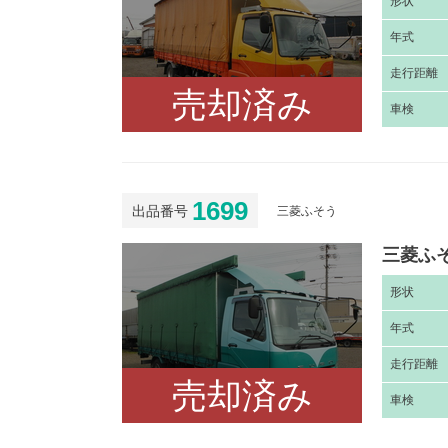
形
状
年
式
走
行距離
売却済み
車
検
1699
出品番号
三菱ふそう
三菱ふそ
形
状
年
式
走
行距離
売却済み
車
検