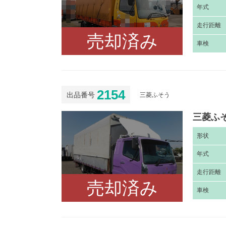
年
式
走
行距離
売却済み
車
検
2154
出品番号
三菱ふそう
三菱ふそ
形
状
年
式
走
行距離
売却済み
車
検