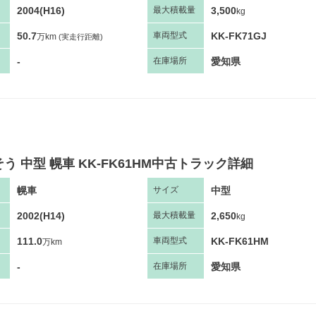
2004(H16)
3,500
最大
積
載量
kg
50.7
KK-FK71GJ
車両
型
式
万km
(実走行距離)
-
愛知県
在庫場所
う 中型 幌車 KK-FK61HM中古トラック詳細
幌車
中型
サ
イズ
2002(H14)
2,650
最大
積
載量
kg
111.0
KK-FK61HM
車両
型
式
万km
-
愛知県
在庫場所