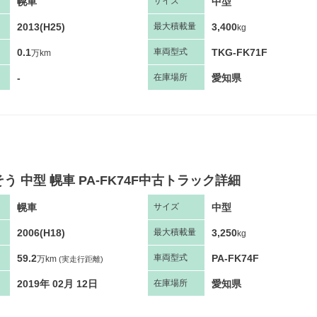
幌車
中型
サ
イズ
2013(H25)
3,400
最大
積
載量
kg
0.1
TKG-FK71F
車両
型
式
万km
-
愛知県
在庫場所
う 中型 幌車 PA-FK74F中古トラック詳細
幌車
中型
サ
イズ
2006(H18)
3,250
最大
積
載量
kg
59.2
PA-FK74F
車両
型
式
万km
(実走行距離)
2019年 02月 12日
愛知県
在庫場所