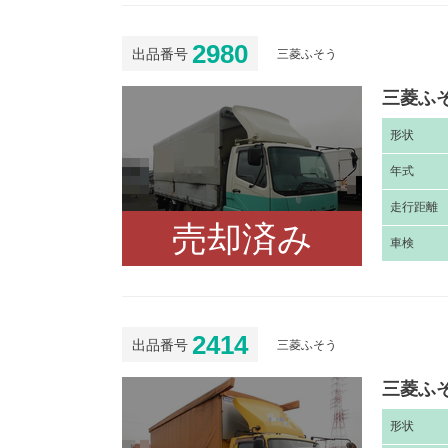
2980
出品番号
三菱ふそう
三菱ふそ
形
状
年
式
走
行距離
売却済み
車
検
2414
出品番号
三菱ふそう
三菱ふそ
形
状