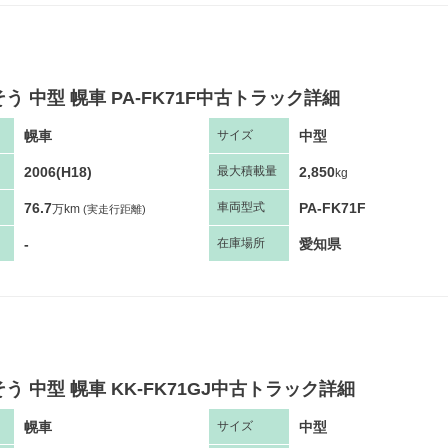
う 中型 幌車 PA-FK71F中古トラック詳細
幌車
中型
サ
イズ
2006(H18)
2,850
最大
積
載量
kg
76.7
PA-FK71F
車両
型
式
万km
(実走行距離)
-
愛知県
在庫場所
う 中型 幌車 KK-FK71GJ中古トラック詳細
幌車
中型
サ
イズ