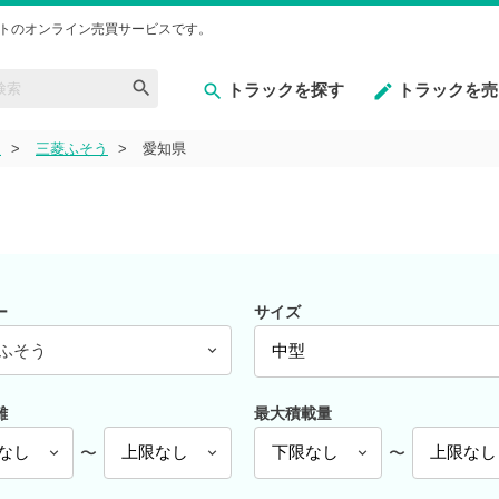
トのオンライン売買サービスです。
トラックを探す
トラックを売
型
三菱ふそう
愛知県
ー
サイズ
ふそう
離
最大積載量
〜
〜