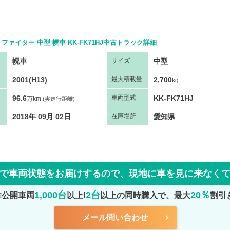
ファイター 中型 幌車 KK-FK71HJ中古トラック詳細
幌車
中型
サ
イズ
2001(H13)
2,700
最大
積
載量
kg
96.6
KK-FK71HJ
車両
型
式
万km
(実走行距離)
2018年 09月 02日
愛知県
在庫場所
で車両状態をお届けするので、
現地に車を見に来なく
1,000台
2台
20％
非公開車両
以上!
以上の同時購入で、最大
割引
メール問い合わせ