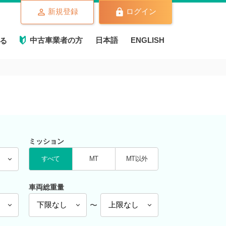
新規登録
ログイン
中古車業者の方
日本語
ENGLISH
る
ミッション
すべて
MT
MT以外
車両総重量
〜