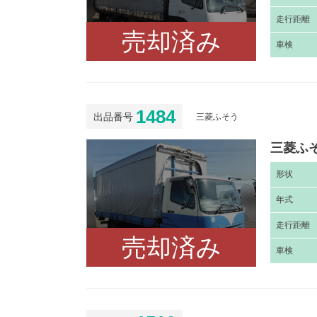
走
行距離
売却済み
車
検
1484
出品番号
三菱ふそう
三菱ふそ
形
状
年
式
走
行距離
売却済み
車
検