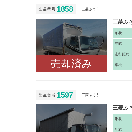
1858
出品番号
三菱ふそう
三菱ふそ
形
状
年
式
走
行距離
売却済み
車
検
1597
出品番号
三菱ふそう
三菱ふそ
形
状
年
式