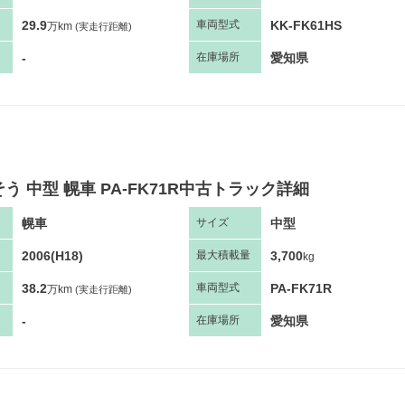
29.9
KK-FK61HS
車両
型
式
万km
(実走行距離)
-
愛知県
在庫場所
う 中型 幌車 PA-FK71R中古トラック詳細
幌車
中型
サ
イズ
2006(H18)
3,700
最大
積
載量
kg
38.2
PA-FK71R
車両
型
式
万km
(実走行距離)
-
愛知県
在庫場所