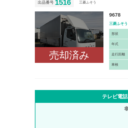
1516
出品番号
三菱ふそう
9678
三菱ふそう 
形
状
年
式
売却済み
走
行距離
車
検
テレビ電話