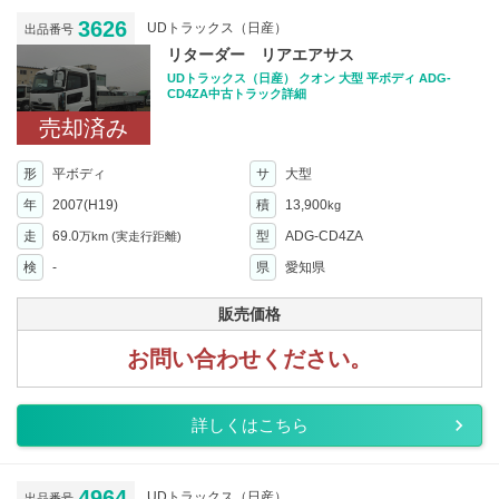
3626
UDトラックス（日産）
出品番号
リターダー リアエアサス
UDトラックス（日産） クオン 大型 平ボディ ADG-
CD4ZA中古トラック詳細
売却済み
形
平ボディ
サ
大型
年
2007(H19)
積
13,900
kg
走
69.0
型
ADG-CD4ZA
万km
(実走行距離)
検
-
県
愛知県
販売価格
お問い合わせください。
詳しくはこちら
4964
UDトラックス（日産）
出品番号