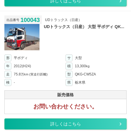
詳しくはこちら
100043
UDトラックス（日産）
出品番号
UDトラックス（日産） 大型 平ボディ QK...
形
平ボディ
サ
大型
年
2012(H24)
積
13,300
kg
走
75.8
型
QKG-CW5ZA
万km
(実走行距離)
検
-
県
栃木県
販売価格
お問い合わせください。
詳しくはこちら