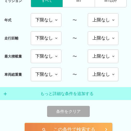
すべて
MT
MT以外
ミッション
〜
年式
〜
走行距離
〜
最大積載量
〜
車両総重量
もっと詳細な条件を追加する
条件をクリア
この条件で検索する
search