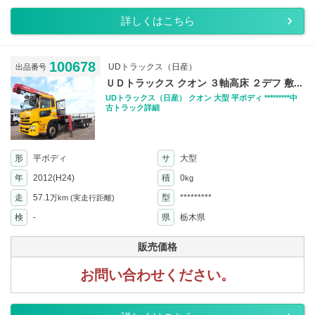
詳しくはこちら
100678
UDトラックス（日産）
出品番号
ＵＤトラックス クオン ３軸高床 ２デフ 敷...
UDトラックス（日産） クオン 大型 平ボディ *********中
古トラック詳細
形
平ボディ
サ
大型
年
2012(H24)
積
0
kg
走
57.1
型
*********
万km
(実走行距離)
検
-
県
栃木県
販売価格
お問い合わせください。