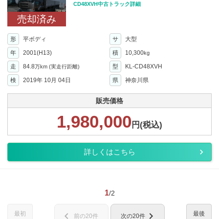
CD48XVH中古トラック詳細
売却済み
形
平ボディ
サ
大型
年
2001(H13)
積
10,300
kg
走
84.8
型
KL-CD48XVH
万km
(実走行距離)
検
2019年 10月 04日
県
神奈川県
販売価格
1,980,000
円(税込)
詳しくはこちら
1
/2
最初
最後
chevron_left
chevron_right
前の20件
次の20件