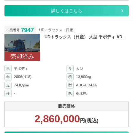
詳しくはこちら
7947
UDトラックス（日産）
出品番号
UDトラックス（日産） 大型 平ボディ AD...
売却済み
形
平ボディ
サ
大型
年
2006(H18)
積
13,900
kg
走
74.8
型
ADG-CD4ZA
万km
検
-
県
栃木県
販売価格
2,860,000
円(税込)