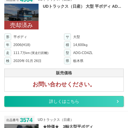
UDトラックス（日産） 大型 平ボディ AD...
売却済み
形
平ボディ
サ
大型
年
2006(H18)
積
14,600
kg
走
111.7
型
ADG-CD4ZL
万km
(実走行距離)
検
2020年 01月 26日
県
栃木県
販売価格
お問い合わせください。
詳しくはこちら
3574
UDトラックス（日産）
出品番号
★特価★ 3軸大型平ボディ