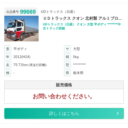
99669
UDトラックス（日産）
出品番号
ＵＤトラックス クオン 北村製 アルミブロ...
UDトラックス（日産） クオン 大型 平ボディ *********中
古トラック詳細
形
平ボディ
サ
大型
年
2012(H24)
積
0
kg
走
75.7
型
*********
万km
(実走行距離)
検
-
県
栃木県
販売価格
お問い合わせください。
詳しくはこちら