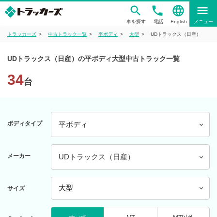
phone
language
menu
車を探す
電話
English
メニュー
トラッカーズ
中古トラック一覧
平ボディ
大型
UDトラックス（日産）
UDトラックス（日産）の平ボディ大型中古トラック一覧
34
台
ボディタイプ
平ボディ
メーカー
UDトラックス（日産）
サイズ