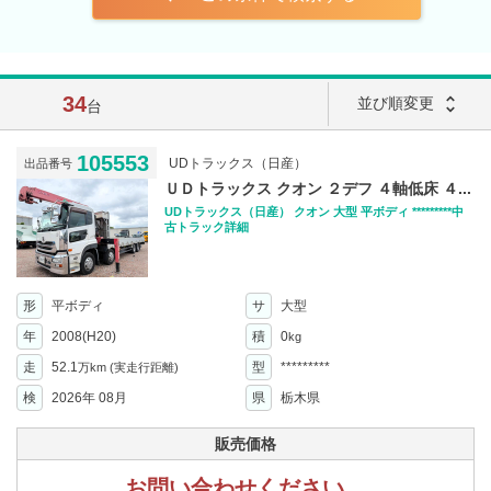
34
unfold_more
並び順変更
台
105553
UDトラックス（日産）
出品番号
ＵＤトラックス クオン ２デフ ４軸低床 ４...
UDトラックス（日産） クオン 大型 平ボディ *********中
古トラック詳細
形
平ボディ
サ
大型
年
2008(H20)
積
0
kg
走
52.1
型
*********
万km
(実走行距離)
検
2026年 08月
県
栃木県
販売価格
お問い合わせください。