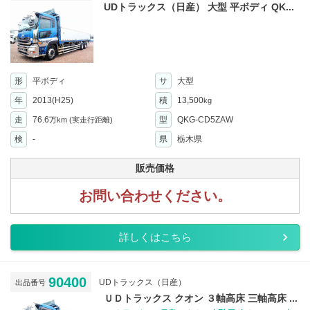
UDトラックス（日産） 大型 平ボディ QK...
形
平ボディ
サ
大型
年
2013(H25)
積
13,500
kg
走
76.6
型
QKG-CD5ZAW
万km
(実走行距離)
検
-
県
栃木県
販売価格
お問い合わせください。
詳しくはこちら
90400
UDトラックス（日産）
出品番号
ＵＤトラックス クオン ３軸高床 三軸高床 ...