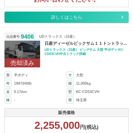
詳しくはこちら
9406
UDトラックス（日産）
出品番号
日産ディーゼルビックサム１１トントラッ...
UDトラックス（日産） ビッグサム 大型 平ボディ KC-
CD53CVH中古トラック詳細
売却済み
形
平ボディ
サ
大型
年
1997(H09)
積
11,000
kg
走
0.1
型
KC-CD53CVH
万km
検
-
県
埼玉県
販売価格
2,255,000
円(税込)