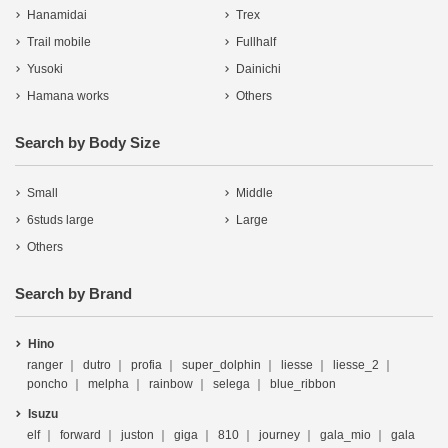
Hanamidai
Trex
Trail mobile
Fullhalf
Yusoki
Dainichi
Hamana works
Others
Search by Body Size
Small
Middle
6studs large
Large
Others
Search by Brand
Hino
ranger
dutro
profia
super_dolphin
liesse
liesse_2
poncho
melpha
rainbow
selega
blue_ribbon
Isuzu
elf
forward
juston
giga
810
journey
gala_mio
gala