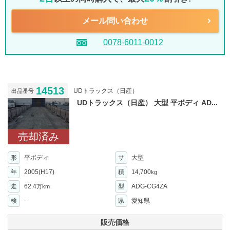
メール問い合わせ
0078-6011-0012
14513
UDトラックス（日産）
出品番号
UDトラックス（日産） 大型 平ボディ AD...
売却済み
形
平ボディ
サ
大型
年
2005(H17)
積
14,700
kg
走
62.4
型
ADG-CG4ZA
万km
検
-
県
愛知県
販売価格