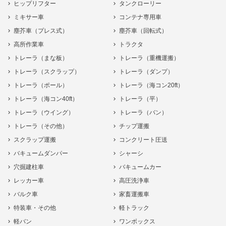
ヒップリフター
タンクローリー
ミキサー車
コンテナ専用車
塵芥車（プレス式）
塵芥車（回転式）
高所作業車
トラクタ
トレーラ（まな板）
トレーラ（重機運搬）
トレーラ（スクラップ）
トレーラ（ダンプ）
トレーラ（ポール）
トレーラ（海コン20ft）
トレーラ（海コン40ft）
トレーラ（平）
トレーラ（ウイング）
トレーラ（バン）
トレーラ（その他）
チップ運搬
スクラップ運搬
コンクリート圧送
バキュームダンパー
シャーシ
穴掘建柱車
バキュームカー
レッカー車
高圧洗浄車
バルク車
家畜運搬車
特装車・その他
軽トラック
軽バン
ワンボックス