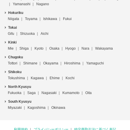
Yamanashi
Nagano
Hokuriku
Niigata
Toyama
Ishikawa
Fukui
Tokai
Gifu
Shizuoka
Aichi
Kinki
Mie
Shiga
Kyoto
Osaka
Hyogo
Nara
Wakayama
Chugoku
Tottori
Shimane
Okayama
Hiroshima
Yamaguchi
Shikoku
Tokushima
Kagawa
Ehime
Kochi
North Kyusyu
Fukuoka
Saga
Nagasaki
Kumamoto
Oita
South Kyusyu
Miyazaki
Kagoshima
Okinawa
利用規約
プライバシーポリシー
特定商取引法に基づく表記