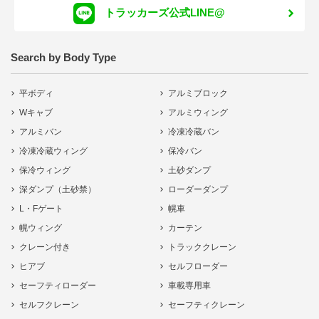
トラッカーズ公式LINE@
Search by Body Type
平ボディ
アルミブロック
Wキャブ
アルミウィング
アルミバン
冷凍冷蔵バン
冷凍冷蔵ウィング
保冷バン
保冷ウィング
土砂ダンプ
深ダンプ（土砂禁）
ローダーダンプ
L・Fゲート
幌車
幌ウィング
カーテン
クレーン付き
トラッククレーン
ヒアブ
セルフローダー
セーフティローダー
車載専用車
セルフクレーン
セーフティクレーン