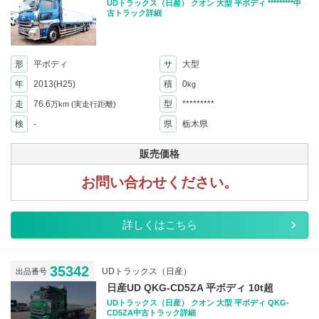
UDトラックス（日産） クオン 大型 平ボディ *********中
古トラック詳細
形
平ボディ
サ
大型
年
2013(H25)
積
0
kg
走
76.6
型
*********
万km
(実走行距離)
検
-
県
栃木県
販売価格
お問い合わせください。
詳しくはこちら
35342
UDトラックス（日産）
出品番号
日産UD QKG-CD5ZA 平ボディ 10t超
UDトラックス（日産） クオン 大型 平ボディ QKG-
CD5ZA中古トラック詳細