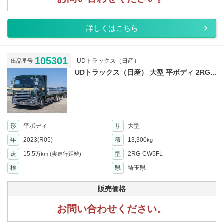
詳しくはこちら
105301
UDトラックス（日産）
出品番号
UDトラックス（日産） 大型 平ボディ 2RG...
形
平ボディ
サ
大型
年
2023(R05)
積
13,300
kg
走
15.5
型
2RG-CW5FL
万km
(実走行距離)
検
-
県
埼玉県
販売価格
お問い合わせください。