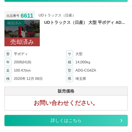
6611
UDトラックス（日産）
出品番号
UDトラックス（日産） 大型 平ボディ AD...
確認済み
売却済み
形
平ボディ
サ
大型
年
2006(H18)
積
14,000
kg
走
100.4
型
ADG-CG4ZA
万km
検
2020年 12月 08日
県
埼玉県
販売価格
お問い合わせください。
詳しくはこちら