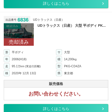
詳しくはこちら
6836
UDトラックス（日産）
出品番号
UDトラックス（日産） 大型 平ボディ PK...
確認済み
売却済み
形
平ボディ
サ
大型
年
2006(H18)
積
14,200
kg
走
95.1
型
PKG-CD4ZA
万km
(実走行距離)
検
2020年 12月 13日
県
東京都
販売価格
お問い合わせください。
詳しくはこちら