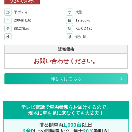
売却済み
形
平ボディ
サ
大型
年
2004(H16)
積
12,200
kg
走
88.2
型
KL-CD48J
万km
検
-
県
愛知県
販売価格
お問い合わせください。
詳しくはこちら
テレビ電話で車両状態をお届けするので、
現地に車を見に来なくても大丈夫！
1,000台
非公開車両
以上!
2台
20％
以上の同時購入で、最大
割引き!