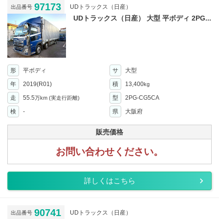
97173
UDトラックス（日産）
出品番号
UDトラックス（日産） 大型 平ボディ 2PG...
形
平ボディ
サ
大型
年
2019(R01)
積
13,400
kg
走
55.5
型
2PG-CG5CA
万km
(実走行距離)
検
-
県
大阪府
販売価格
お問い合わせください。
詳しくはこちら
90741
UDトラックス（日産）
出品番号