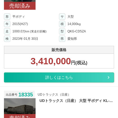
売却済み
形
平ボディ
サ
大型
年
2015(H27)
積
14,000
kg
走
1000.0
型
QKG-CD5ZA
万km
(実走行距離)
検
2023年 01月 30日
県
愛知県
販売価格
3,410,000
円(税込)
詳しくはこちら
18335
UDトラックス（日産）
出品番号
UDトラックス（日産） 大型 平ボディ KL-...