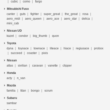
cubic
como
fargo
Mitsubishi Fuso
canter
guts
fighter
super_great
the_great
rosa
aero_midi
aero_queen
aero_ace
aero_star
delica
mini_cab
Nissan UD
kazet
condor
big_thumb
quon
Toyota
dyna
toyoace
townace
liteace
hiace
regiusace
probox
succeed
coaster
pixis
Nissan
atlas
sivilian
caravan
vanette
clipper
Honda
acty
n_van
Mazda
familia
titan
bongo
scrum
Subaru
sambar