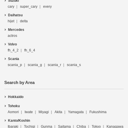
Suzuki
cary
super_cary
every
Daihatsu
hijet
delta
Mercedes
actros
Volvo
fh_4_2
fh_6_4
Scania
scania_p
scania_g
scania_r
scania_s
Search by Area
Hokkaido
Tohoku
Aomori
Iwate
Miyagi
Akita
Yamagata
Fukushima
Kanto/Koshin
Ibaraki
Tochigi
Gunma
Saitama
Chiba
Tokyo
Kanagawa