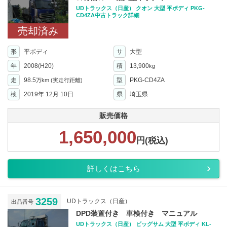
UDトラックス（日産） クオン 大型 平ボディ PKG-
CD4ZA中古トラック詳細
売却済み
形
平ボディ
サ
大型
年
2008(H20)
積
13,900
kg
走
98.5
型
PKG-CD4ZA
万km
(実走行距離)
検
2019年 12月 10日
県
埼玉県
販売価格
1,650,000
円(税込)
詳しくはこちら
3259
UDトラックス（日産）
出品番号
DPD装置付き 車検付き マニュアル
UDトラックス（日産） ビッグサム 大型 平ボディ KL-