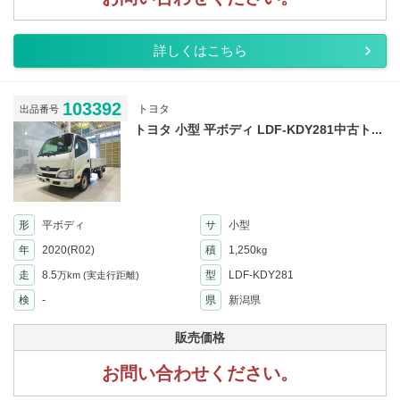
詳しくはこちら
103392
トヨタ
出品番号
トヨタ 小型 平ボディ LDF-KDY281中古ト...
形
平ボディ
サ
小型
年
2020(R02)
積
1,250
kg
走
8.5
型
LDF-KDY281
万km
(実走行距離)
検
-
県
新潟県
販売価格
お問い合わせください。