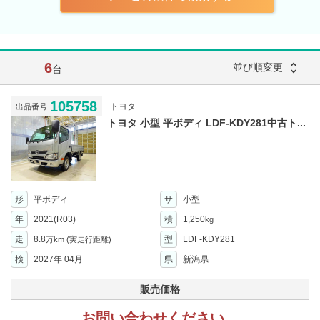
6
unfold_more
並び順変更
台
105758
トヨタ
出品番号
トヨタ 小型 平ボディ LDF-KDY281中古ト...
形
平ボディ
サ
小型
年
2021(R03)
積
1,250
kg
走
8.8
型
LDF-KDY281
万km
(実走行距離)
検
2027年 04月
県
新潟県
販売価格
お問い合わせください。