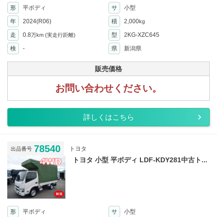
形
平ボディ
サ
小型
年
2024(R06)
積
2,000
kg
走
0.8
型
2KG-XZC645
万km
(実走行距離)
検
-
県
新潟県
販売価格
お問い合わせください。
詳しくはこちら
78540
トヨタ
出品番号
トヨタ 小型 平ボディ LDF-KDY281中古ト...
形
平ボディ
サ
小型