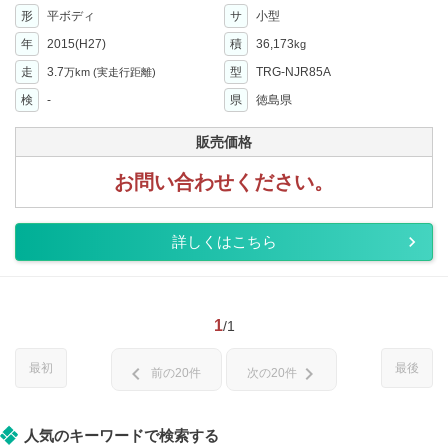
形
平ボディ
サ
小型
年
2015(H27)
積
36,173
kg
走
3.7
型
TRG-NJR85A
万km
(実走行距離)
検
-
県
徳島県
販売価格
お問い合わせください。
詳しくはこちら
1
/1
最初
最後
chevron_left
chevron_right
前の20件
次の20件
人気のキーワードで検索する