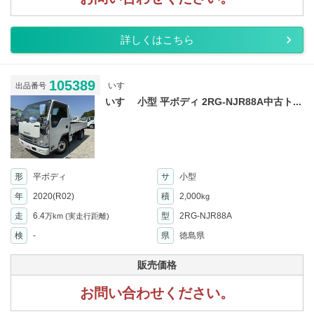
詳しくはこちら
105389
いすゞ
出品番号
いすゞ 小型 平ボディ 2RG-NJR88A中古ト...
形
平ボディ
サ
小型
年
2020(R02)
積
2,000
kg
走
6.4
型
2RG-NJR88A
万km
(実走行距離)
検
-
県
徳島県
販売価格
お問い合わせください。