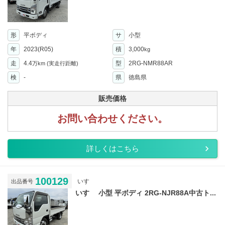
形
平ボディ
サ
小型
年
2023(R05)
積
3,000
kg
走
4.4
型
2RG-NMR88AR
万km
(実走行距離)
検
-
県
徳島県
販売価格
お問い合わせください。
詳しくはこちら
100129
いすゞ
出品番号
いすゞ 小型 平ボディ 2RG-NJR88A中古ト...