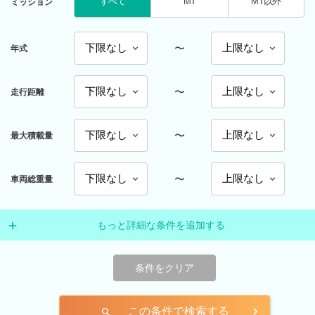
すべて
MT
MT以外
ミッション
〜
年式
〜
走行距離
〜
最大積載量
〜
車両総重量
もっと詳細な条件を追加する
条件をクリア
この条件で検索する
search