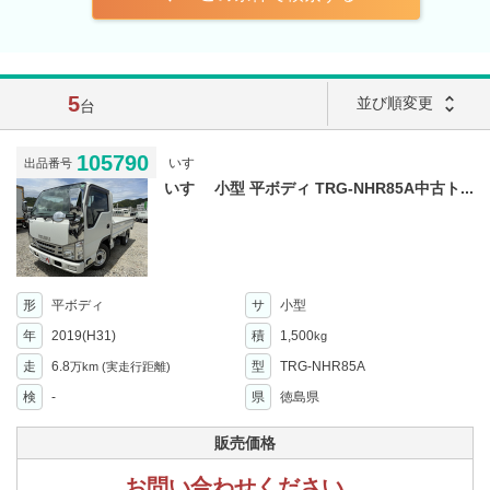
5
unfold_more
並び順変更
台
105790
いすゞ
出品番号
いすゞ 小型 平ボディ TRG-NHR85A中古ト...
形
平ボディ
サ
小型
年
2019(H31)
積
1,500
kg
走
6.8
型
TRG-NHR85A
万km
(実走行距離)
検
-
県
徳島県
販売価格
お問い合わせください。