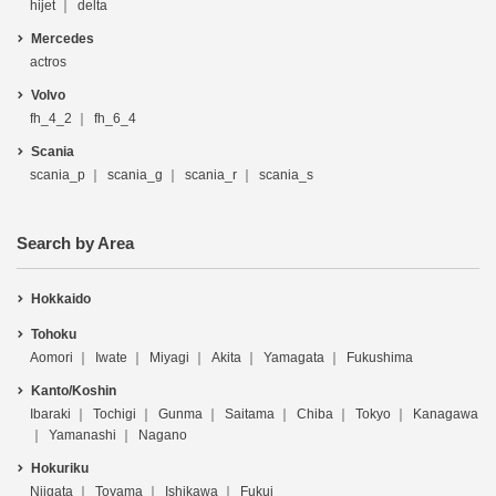
hijet
delta
Mercedes
actros
Volvo
fh_4_2
fh_6_4
Scania
scania_p
scania_g
scania_r
scania_s
Search by Area
Hokkaido
Tohoku
Aomori
Iwate
Miyagi
Akita
Yamagata
Fukushima
Kanto/Koshin
Ibaraki
Tochigi
Gunma
Saitama
Chiba
Tokyo
Kanagawa
Yamanashi
Nagano
Hokuriku
Niigata
Toyama
Ishikawa
Fukui