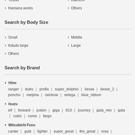
Yusoki
Dainichi
Hamana works
Others
Search by Body Size
Small
Middle
6studs large
Large
Others
Search by Brand
Hino
ranger
dutro
profia
super_dolphin
liesse
liesse_2
poncho
melpha
rainbow
selega
blue_ribbon
Isuzu
elf
forward
juston
giga
810
journey
gala_mio
gala
cubic
como
fargo
Mitsubishi Fuso
canter
guts
fighter
super_great
the_great
rosa