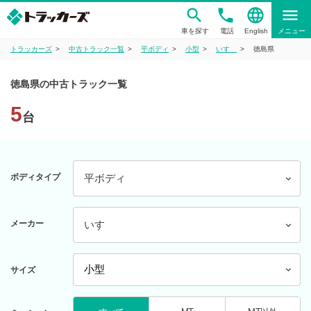
phone
language
menu
車を探す
電話
English
メニュー
トラッカーズ
中古トラック一覧
平ボディ
小型
いすゞ
徳島県
徳島県の中古トラック一覧
5
台
ボディタイプ
平ボディ
メーカー
いすゞ
サイズ