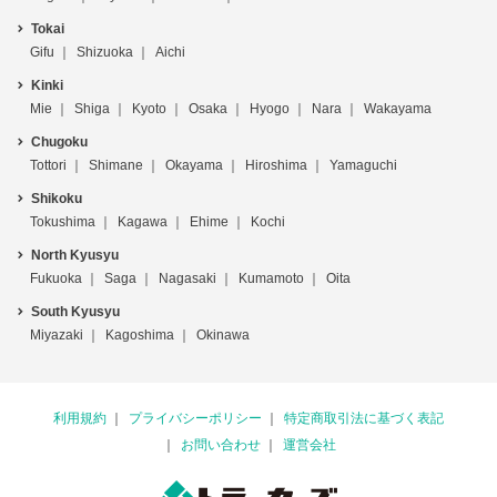
Tokai
Gifu
Shizuoka
Aichi
Kinki
Mie
Shiga
Kyoto
Osaka
Hyogo
Nara
Wakayama
Chugoku
Tottori
Shimane
Okayama
Hiroshima
Yamaguchi
Shikoku
Tokushima
Kagawa
Ehime
Kochi
North Kyusyu
Fukuoka
Saga
Nagasaki
Kumamoto
Oita
South Kyusyu
Miyazaki
Kagoshima
Okinawa
利用規約
プライバシーポリシー
特定商取引法に基づく表記
お問い合わせ
運営会社