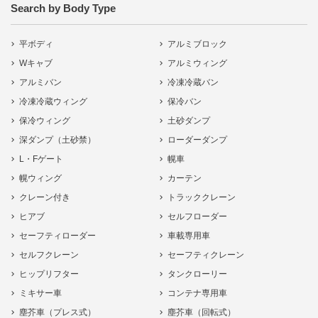
Search by Body Type
平ボディ
アルミブロック
Wキャブ
アルミウィング
アルミバン
冷凍冷蔵バン
冷凍冷蔵ウィング
保冷バン
保冷ウィング
土砂ダンプ
深ダンプ（土砂禁）
ローダーダンプ
L・Fゲート
幌車
幌ウィング
カーテン
クレーン付き
トラッククレーン
ヒアブ
セルフローダー
セーフティローダー
車載専用車
セルフクレーン
セーフティクレーン
ヒップリフター
タンクローリー
ミキサー車
コンテナ専用車
塵芥車（プレス式）
塵芥車（回転式）