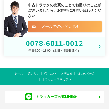
中古トラックの売買のことでお困りのことが
ございましたら、
お気軽にお問い合わせくだ
さい。
メールでのお問い合せ
mail
0078-6011-0012
平日9:00～18:00 （土日・祝祭日除く）
ホーム
買いたい
売りたい
お問合せ
はじめての方
トラッカーズマガジン
トラッカーズ公式LINE@