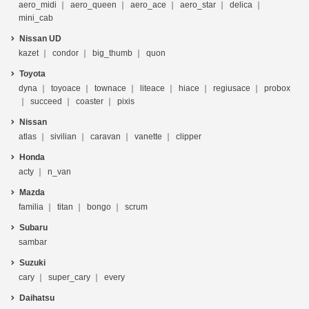
aero_midi
aero_queen
aero_ace
aero_star
delica
mini_cab
Nissan UD
kazet
condor
big_thumb
quon
Toyota
dyna
toyoace
townace
liteace
hiace
regiusace
probox
succeed
coaster
pixis
Nissan
atlas
sivilian
caravan
vanette
clipper
Honda
acty
n_van
Mazda
familia
titan
bongo
scrum
Subaru
sambar
Suzuki
cary
super_cary
every
Daihatsu