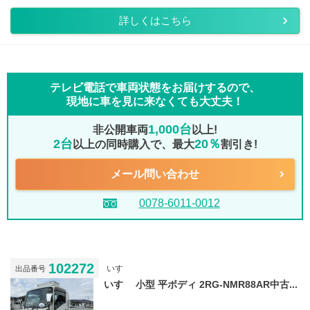
詳しくはこちら
テレビ電話で車両状態をお届けするので、
現地に車を見に来なくても大丈夫！
1,000台
非公開車両
以上!
2台
20％
以上の同時購入で、最大
割引き!
メール問い合わせ
0078-6011-0012
102272
いすゞ
出品番号
いすゞ 小型 平ボディ 2RG-NMR88AR中古...