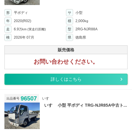
形
平ボディ
サ
小型
年
2020(R02)
積
2,000
kg
走
6.9
型
2RG-NJR88A
万km
(実走行距離)
検
2026年 07月
県
徳島県
販売価格
お問い合わせください。
詳しくはこちら
96507
いすゞ
出品番号
いすゞ 小型 平ボディ TRG-NJR85A中古ト...