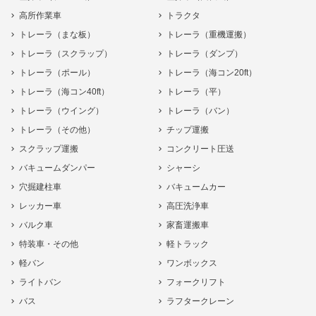
高所作業車
トラクタ
トレーラ（まな板）
トレーラ（重機運搬）
トレーラ（スクラップ）
トレーラ（ダンプ）
トレーラ（ポール）
トレーラ（海コン20ft）
トレーラ（海コン40ft）
トレーラ（平）
トレーラ（ウイング）
トレーラ（バン）
トレーラ（その他）
チップ運搬
スクラップ運搬
コンクリート圧送
バキュームダンパー
シャーシ
穴掘建柱車
バキュームカー
レッカー車
高圧洗浄車
バルク車
家畜運搬車
特装車・その他
軽トラック
軽バン
ワンボックス
ライトバン
フォークリフト
バス
ラフタークレーン