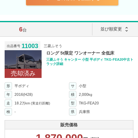
6
unfold_more
並び順変更
台
11003
三菱ふそう
出品番号
ロング 5t限定 ワンオーナー 全低床
三菱ふそう キャンター 小型 平ボディ TKG-FEA20中古ト
ラック詳細
売却済み
形
平ボディ
サ
小型
年
2016(H28)
積
2,000
kg
走
18.2
型
TKG-FEA20
万km
(実走行距離)
検
-
県
兵庫県
販売価格
1,870,000