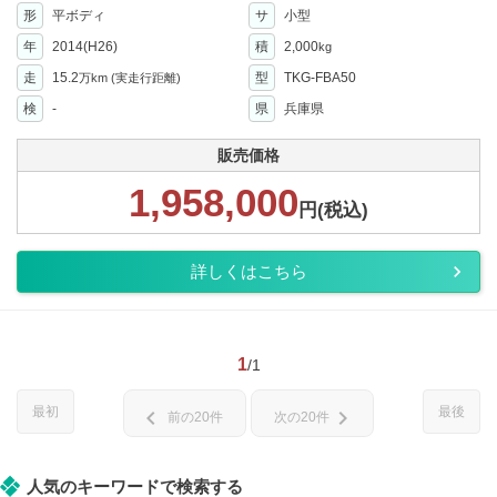
形
平ボディ
サ
小型
年
2014(H26)
積
2,000
kg
走
15.2
型
TKG-FBA50
万km
(実走行距離)
検
-
県
兵庫県
販売価格
1,958,000
円(税込)
詳しくはこちら
1
/1
最初
最後
chevron_left
chevron_right
前の20件
次の20件
人気のキーワードで検索する