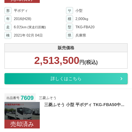
形
平ボディ
サ
小型
年
2016(H28)
積
2,000
kg
走
6.0
型
TKG-FBA20
万km
(実走行距離)
検
2021年 02月 04日
県
兵庫県
販売価格
2,513,500
円(税込)
詳しくはこちら
7609
三菱ふそう
出品番号
三菱ふそう 小型 平ボディ TKG-FBA50中...
売却済み