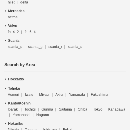
hijet
delta
Mercedes
actros
Volvo
fh_4_2
fh_6_4
Scania
scania_p
scania_g
scania_r
scania_s
Search by Area
Hokkaido
Tohoku
Aomori
Iwate
Miyagi
Akita
Yamagata
Fukushima
Kanto/Koshin
Ibaraki
Tochigi
Gunma
Saitama
Chiba
Tokyo
Kanagawa
Yamanashi
Nagano
Hokuriku
Niigata
Toyama
Ishikawa
Fukui