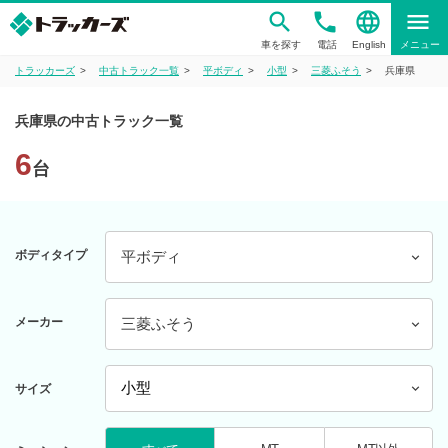
phone
language
menu
車を探す
電話
English
メニュー
トラッカーズ
中古トラック一覧
平ボディ
小型
三菱ふそう
兵庫県
兵庫県の中古トラック一覧
6
台
ボディタイプ
平ボディ
メーカー
三菱ふそう
サイズ