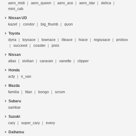
aero_midi
aero_queen
aero_ace
aero_star
delica
mini_cab
Nissan UD
kazet
condor
big_thumb
quon
Toyota
dyna
toyoace
townace
liteace
hiace
regiusace
probox
succeed
coaster
pixis
Nissan
atlas
sivilian
caravan
vanette
clipper
Honda
acty
n_van
Mazda
familia
titan
bongo
scrum
Subaru
sambar
Suzuki
cary
super_cary
every
Daihatsu