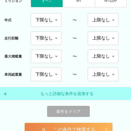
すべて
MT
MT以外
ミッション
〜
年式
〜
走行距離
〜
最大積載量
〜
車両総重量
もっと詳細な条件を追加する
条件をクリア
この条件で検索する
search