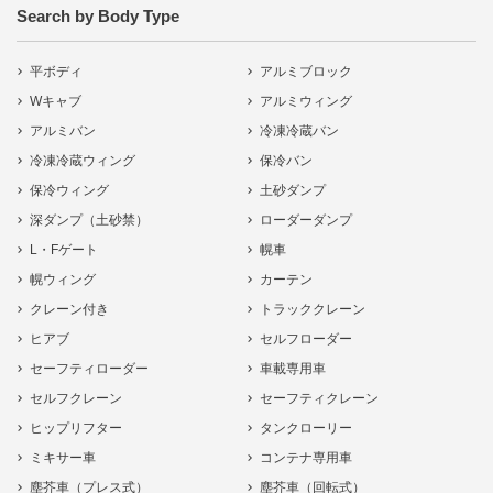
Search by Body Type
平ボディ
アルミブロック
Wキャブ
アルミウィング
アルミバン
冷凍冷蔵バン
冷凍冷蔵ウィング
保冷バン
保冷ウィング
土砂ダンプ
深ダンプ（土砂禁）
ローダーダンプ
L・Fゲート
幌車
幌ウィング
カーテン
クレーン付き
トラッククレーン
ヒアブ
セルフローダー
セーフティローダー
車載専用車
セルフクレーン
セーフティクレーン
ヒップリフター
タンクローリー
ミキサー車
コンテナ専用車
塵芥車（プレス式）
塵芥車（回転式）