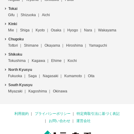
Tokai
Gifu
Shizuoka
Aichi
Kinki
Mie
Shiga
Kyoto
Osaka
Hyogo
Nara
Wakayama
Chugoku
Tottori
Shimane
Okayama
Hiroshima
Yamaguchi
Shikoku
Tokushima
Kagawa
Ehime
Kochi
North Kyusyu
Fukuoka
Saga
Nagasaki
Kumamoto
Oita
South Kyusyu
Miyazaki
Kagoshima
Okinawa
利用規約
プライバシーポリシー
特定商取引法に基づく表記
お問い合わせ
運営会社