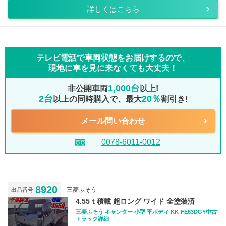
詳しくはこちら
テレビ電話で車両状態をお届けするので、
現地に車を見に来なくても大丈夫！
1,000台
非公開車両
以上!
2台
20％
以上の同時購入で、最大
割引き!
メール問い合わせ
0078-6011-0012
8920
三菱ふそう
出品番号
4.55ｔ積載 超ロング ワイド 全塗装済
三菱ふそう キャンター 小型 平ボディ KK-FE63DGY中古
トラック詳細