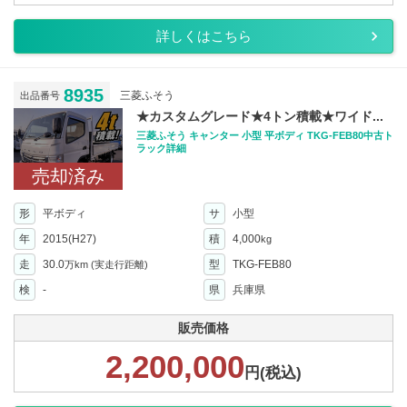
詳しくはこちら
8935
三菱ふそう
出品番号
★カスタムグレード★4トン積載★ワイド...
三菱ふそう キャンター 小型 平ボディ TKG-FEB80中古ト
ラック詳細
売却済み
形
平ボディ
サ
小型
年
2015(H27)
積
4,000
kg
走
30.0
型
TKG-FEB80
万km
(実走行距離)
検
-
県
兵庫県
販売価格
2,200,000
円(税込)