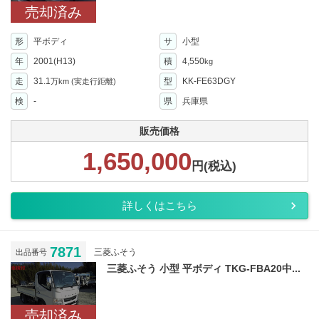
売却済み
形
平ボディ
サ
小型
年
2001(H13)
積
4,550
kg
走
31.1
型
KK-FE63DGY
万km
(実走行距離)
検
-
県
兵庫県
販売価格
1,650,000
円(税込)
詳しくはこちら
7871
三菱ふそう
出品番号
三菱ふそう 小型 平ボディ TKG-FBA20中...
売却済み