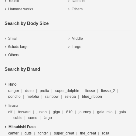
Yusoki
Dainichi
Hamana works
Others
Search by Body Size
Small
Middle
6studs large
Large
Others
Search by Brand
Hino
ranger
dutro
profia
super_dolphin
liesse
liesse_2
poncho
melpha
rainbow
selega
blue_ribbon
Isuzu
elf
forward
juston
giga
810
journey
gala_mio
gala
cubic
como
fargo
Mitsubishi Fuso
canter
guts
fighter
super_great
the_great
rosa