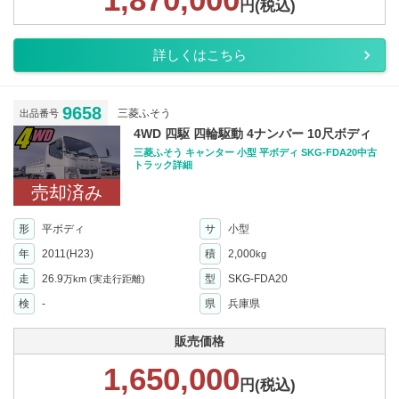
円(税込)
詳しくはこちら
9658
三菱ふそう
出品番号
4WD 四駆 四輪駆動 4ナンバー 10尺ボディ
三菱ふそう キャンター 小型 平ボディ SKG-FDA20中古
トラック詳細
売却済み
形
平ボディ
サ
小型
年
2011(H23)
積
2,000
kg
走
26.9
型
SKG-FDA20
万km
(実走行距離)
検
-
県
兵庫県
販売価格
1,650,000
円(税込)