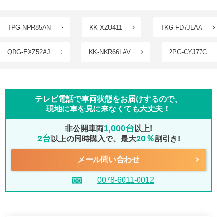
TPG-NPR85AN
KK-XZU411
TKG-FD7JLAA
QDG-EXZ52AJ
KK-NKR66LAV
2PG-CYJ77C
テレビ電話で車両状態をお届けするので、
現地に車を見に来なくても大丈夫！
1,000台
非公開車両
以上!
2台
20％
以上の同時購入で、最大
割引き!
メール問い合わせ
0078-6011-0012