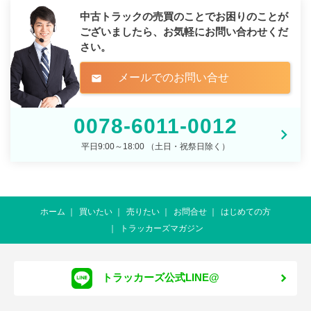
中古トラックの売買のことでお困りのことが
ございましたら、
お気軽にお問い合わせくだ
さい。
メールでのお問い合せ
mail
0078-6011-0012
平日9:00～18:00 （土日・祝祭日除く）
ホーム
買いたい
売りたい
お問合せ
はじめての方
トラッカーズマガジン
トラッカーズ公式LINE@