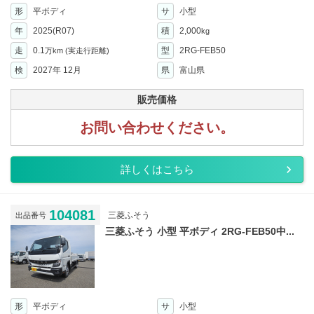
形
平ボディ
サ
小型
年
2025(R07)
積
2,000
kg
走
0.1
型
2RG-FEB50
万km
(実走行距離)
検
2027年 12月
県
富山県
販売価格
お問い合わせください。
詳しくはこちら
104081
三菱ふそう
出品番号
三菱ふそう 小型 平ボディ 2RG-FEB50中...
形
平ボディ
サ
小型