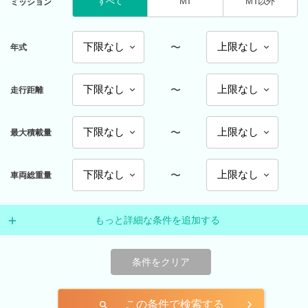
すべて
MT
MT以外
ミッション
〜
年式
〜
走行距離
〜
最大積載量
〜
車両総重量
もっと詳細な条件を追加する
条件をクリア
この条件で検索する
search