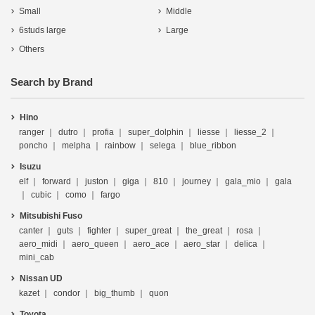
Small
Middle
6studs large
Large
Others
Search by Brand
Hino
ranger
dutro
profia
super_dolphin
liesse
liesse_2
poncho
melpha
rainbow
selega
blue_ribbon
Isuzu
elf
forward
juston
giga
810
journey
gala_mio
gala
cubic
como
fargo
Mitsubishi Fuso
canter
guts
fighter
super_great
the_great
rosa
aero_midi
aero_queen
aero_ace
aero_star
delica
mini_cab
Nissan UD
kazet
condor
big_thumb
quon
Toyota