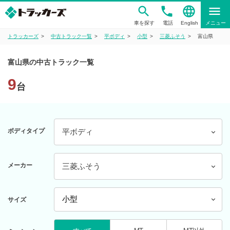
phone
language
menu
車を探す
電話
English
メニュー
トラッカーズ
中古トラック一覧
平ボディ
小型
三菱ふそう
富山県
富山県の中古トラック一覧
9
台
ボディタイプ
平ボディ
メーカー
三菱ふそう
サイズ