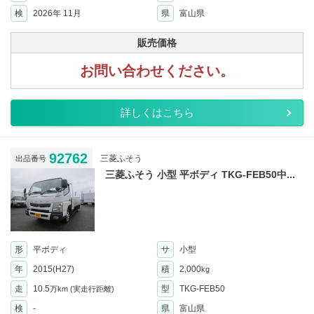
検
2026年 11月
県
富山県
販売価格
お問い合わせください。
詳しくはこちら
92762
三菱ふそう
出品番号
三菱ふそう 小型 平ボディ TKG-FEB50中...
形
平ボディ
サ
小型
年
2015(H27)
積
2,000
kg
走
10.5
型
TKG-FEB50
万km
(実走行距離)
検
-
県
富山県