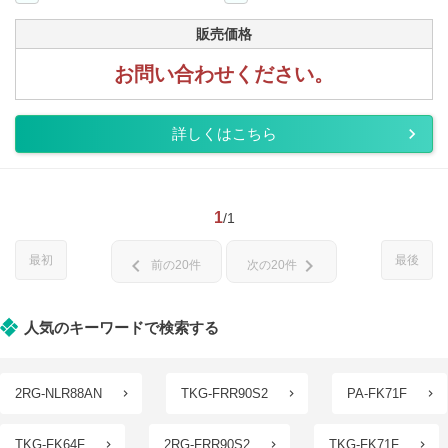
販売価格
お問い合わせください。
詳しくはこちら
1
/1
最初
最後
chevron_left
chevron_right
前の20件
次の20件
人気のキーワードで検索する
2RG-NLR88AN
TKG-FRR90S2
PA-FK71F
TKG-FK64F
2RG-FRR90S2
TKG-FK71F