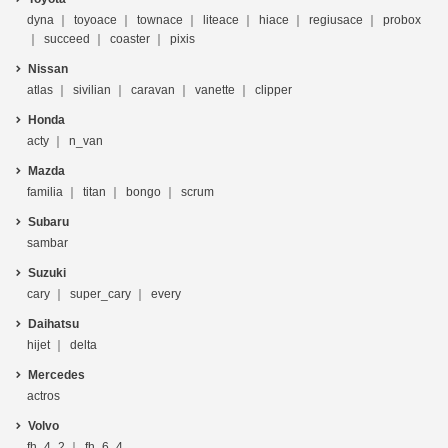
dyna
toyoace
townace
liteace
hiace
regiusace
probox
succeed
coaster
pixis
Nissan
atlas
sivilian
caravan
vanette
clipper
Honda
acty
n_van
Mazda
familia
titan
bongo
scrum
Subaru
sambar
Suzuki
cary
super_cary
every
Daihatsu
hijet
delta
Mercedes
actros
Volvo
fh_4_2
fh_6_4