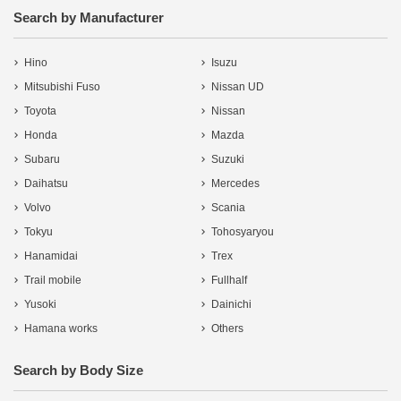
Search by Manufacturer
Hino
Isuzu
Mitsubishi Fuso
Nissan UD
Toyota
Nissan
Honda
Mazda
Subaru
Suzuki
Daihatsu
Mercedes
Volvo
Scania
Tokyu
Tohosyaryou
Hanamidai
Trex
Trail mobile
Fullhalf
Yusoki
Dainichi
Hamana works
Others
Search by Body Size