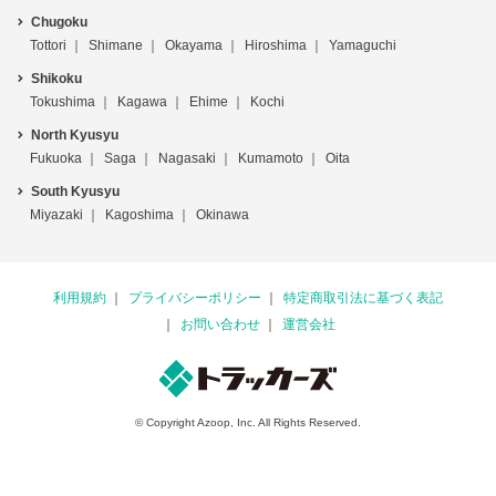
Chugoku
Tottori
Shimane
Okayama
Hiroshima
Yamaguchi
Shikoku
Tokushima
Kagawa
Ehime
Kochi
North Kyusyu
Fukuoka
Saga
Nagasaki
Kumamoto
Oita
South Kyusyu
Miyazaki
Kagoshima
Okinawa
利用規約
プライバシーポリシー
特定商取引法に基づく表記
お問い合わせ
運営会社
© Copyright Azoop, Inc. All Rights Reserved.