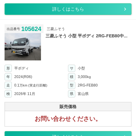
詳しくはこちら
105624
三菱ふそう
出品番号
三菱ふそう 小型 平ボディ 2RG-FEB80中...
形
平ボディ
サ
小型
年
2024(R06)
積
3,000
kg
走
0.1
型
2RG-FEB80
万km
(実走行距離)
検
2026年 11月
県
富山県
販売価格
お問い合わせください。