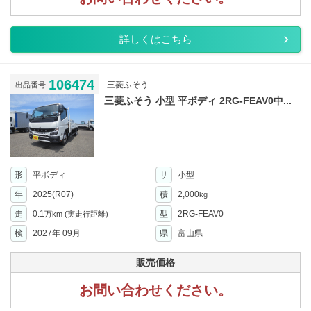
詳しくはこちら
106474
三菱ふそう
出品番号
三菱ふそう 小型 平ボディ 2RG-FEAV0中...
形
平ボディ
サ
小型
年
2025(R07)
積
2,000
kg
走
0.1
型
2RG-FEAV0
万km
(実走行距離)
検
2027年 09月
県
富山県
販売価格
お問い合わせください。