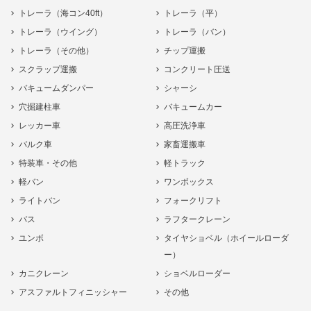
トレーラ（海コン40ft）
トレーラ（平）
トレーラ（ウイング）
トレーラ（バン）
トレーラ（その他）
チップ運搬
スクラップ運搬
コンクリート圧送
バキュームダンパー
シャーシ
穴掘建柱車
バキュームカー
レッカー車
高圧洗浄車
バルク車
家畜運搬車
特装車・その他
軽トラック
軽バン
ワンボックス
ライトバン
フォークリフト
バス
ラフタークレーン
ユンボ
タイヤショベル（ホイールローダ
ー）
カニクレーン
ショベルローダー
アスファルトフィニッシャー
その他