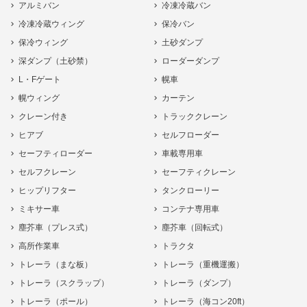
アルミバン
冷凍冷蔵バン
冷凍冷蔵ウィング
保冷バン
保冷ウィング
土砂ダンプ
深ダンプ（土砂禁）
ローダーダンプ
L・Fゲート
幌車
幌ウィング
カーテン
クレーン付き
トラッククレーン
ヒアブ
セルフローダー
セーフティローダー
車載専用車
セルフクレーン
セーフティクレーン
ヒップリフター
タンクローリー
ミキサー車
コンテナ専用車
塵芥車（プレス式）
塵芥車（回転式）
高所作業車
トラクタ
トレーラ（まな板）
トレーラ（重機運搬）
トレーラ（スクラップ）
トレーラ（ダンプ）
トレーラ（ポール）
トレーラ（海コン20ft）