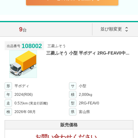
9
unfold_more
並び順変更
台
108002
三菱ふそう
出品番号
三菱ふそう 小型 平ボディ 2RG-FEAV0中...
形
平ボディ
サ
小型
年
2024(R06)
積
2,000
kg
走
0.5
型
2RG-FEAV0
万km
(実走行距離)
検
2026年 08月
県
富山県
販売価格
お問い合わせください。