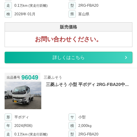
走
0.1
型
2RG-FBA20
万km
(実走行距離)
検
2028年 01月
県
富山県
販売価格
お問い合わせください。
詳しくはこちら
96049
三菱ふそう
出品番号
三菱ふそう 小型 平ボディ 2RG-FBA20中...
形
平ボディ
サ
小型
年
2024(R06)
積
2,000
kg
走
0.1
型
2RG-FBA20
万km
(実走行距離)