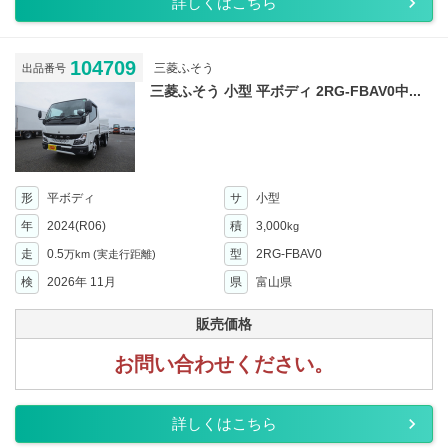
詳しくはこちら
104709
三菱ふそう
出品番号
三菱ふそう 小型 平ボディ 2RG-FBAV0中...
形
平ボディ
サ
小型
年
2024(R06)
積
3,000
kg
走
0.5
型
2RG-FBAV0
万km
(実走行距離)
検
2026年 11月
県
富山県
販売価格
お問い合わせください。
詳しくはこちら