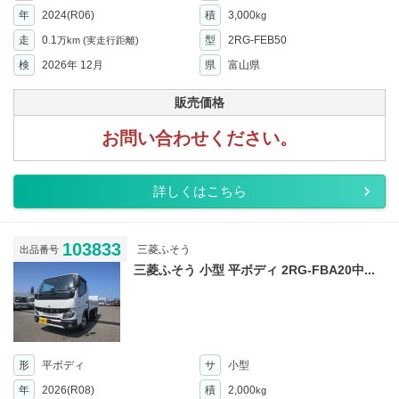
年
2024(R06)
積
3,000
kg
走
0.1
型
2RG-FEB50
万km
(実走行距離)
検
2026年 12月
県
富山県
販売価格
お問い合わせください。
詳しくはこちら
103833
三菱ふそう
出品番号
三菱ふそう 小型 平ボディ 2RG-FBA20中...
形
平ボディ
サ
小型
年
2026(R08)
積
2,000
kg