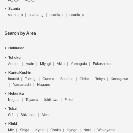
Scania
scania_p
scania_g
scania_r
scania_s
Search by Area
Hokkaido
Tohoku
Aomori
Iwate
Miyagi
Akita
Yamagata
Fukushima
Kanto/Koshin
Ibaraki
Tochigi
Gunma
Saitama
Chiba
Tokyo
Kanagawa
Yamanashi
Nagano
Hokuriku
Niigata
Toyama
Ishikawa
Fukui
Tokai
Gifu
Shizuoka
Aichi
Kinki
Mie
Shiga
Kyoto
Osaka
Hyogo
Nara
Wakayama