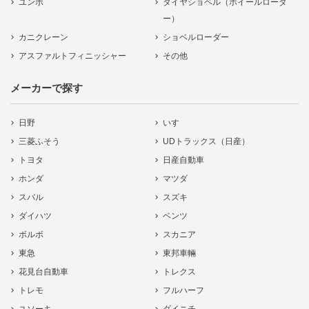
ユンボ
タイヤショベル（ホイールローダ
ー）
カニクレーン
ショベルローダー
アスファルトフィニッシャー
その他
メーカーで探す
日野
いすゞ
三菱ふそう
UDトラックス（日産）
トヨタ
日産自動車
ホンダ
マツダ
スバル
スズキ
ダイハツ
ベンツ
ボルボ
スカニア
東急
東邦車輛
花見台自動車
トレクス
トレモ
フルハーフ