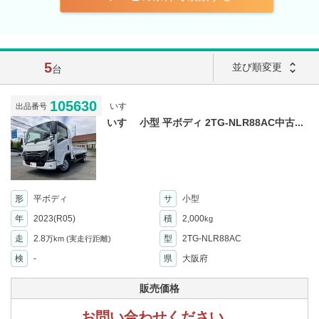
5
unfold_more
並び順変更
台
105630
いすゞ
出品番号
いすゞ 小型 平ボディ 2TG-NLR88AC中古...
形
平ボディ
サ
小型
年
2023(R05)
積
2,000
kg
走
2.8
型
2TG-NLR88AC
万km
(実走行距離)
検
-
県
大阪府
販売価格
お問い合わせください。