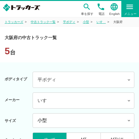
phone
language
menu
車を探す
電話
English
メニュー
トラッカーズ
中古トラック一覧
平ボディ
小型
いすゞ
大阪府
大阪府の中古トラック一覧
5
台
ボディタイプ
平ボディ
メーカー
いすゞ
サイズ