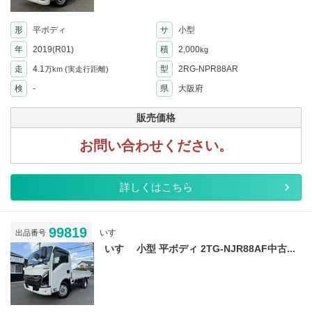
形
平ボディ
サ
小型
年
2019(R01)
積
2,000
kg
走
4.1
型
2RG-NPR88AR
万km
(実走行距離)
検
-
県
大阪府
販売価格
お問い合わせください。
詳しくはこちら
99819
いすゞ
出品番号
いすゞ 小型 平ボディ 2TG-NJR88AF中古...