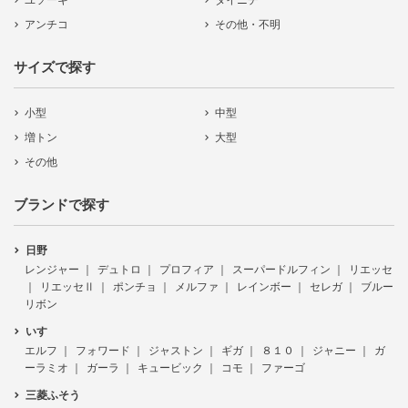
ユソーキ
ダイニチ
アンチコ
その他・不明
サイズで探す
小型
中型
増トン
大型
その他
ブランドで探す
日野
レンジャー
デュトロ
プロフィア
スーパードルフィン
リエッセ
リエッセⅡ
ポンチョ
メルファ
レインボー
セレガ
ブルー
リボン
いすゞ
エルフ
フォワード
ジャストン
ギガ
８１０
ジャニー
ガ
ーラミオ
ガーラ
キュービック
コモ
ファーゴ
三菱ふそう