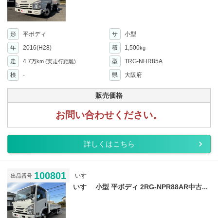
形
平ボディ
サ
小型
年
2016(H28)
積
1,500
kg
走
4.7
型
TRG-NHR85A
万km
(実走行距離)
検
-
県
大阪府
販売価格
お問い合わせください。
詳しくはこちら
100801
いすゞ
出品番号
いすゞ 小型 平ボディ 2RG-NPR88AR中古...