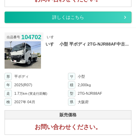
詳しくはこちら
104702
いすゞ
出品番号
いすゞ 小型 平ボディ 2TG-NJR88AF中古...
形
平ボディ
サ
小型
年
2025(R07)
積
2,000
kg
走
1.7
型
2TG-NJR88AF
万km
(実走行距離)
検
2027年 04月
県
大阪府
販売価格
お問い合わせください。