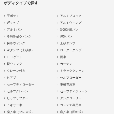
ボディタイプで探す
平ボディ
アルミブロック
Wキャブ
アルミウィング
アルミバン
冷凍冷蔵バン
冷凍冷蔵ウィング
保冷バン
保冷ウィング
土砂ダンプ
深ダンプ（土砂禁）
ローダーダンプ
L・Fゲート
幌車
幌ウィング
カーテン
クレーン付き
トラッククレーン
ヒアブ
セルフローダー
セーフティローダー
車載専用車
セルフクレーン
セーフティクレーン
ヒップリフター
タンクローリー
ミキサー車
コンテナ専用車
塵芥車（プレス式）
塵芥車（回転式）