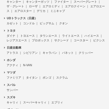
キャンター
キャンターガッツ
ファイター
スーパーグレート
ザ・グレート
ローザ
エアロミディ
エアロクイーン
エアロエー
ス
エアロスター
デリカ
ミニキャブ
UDトラックス（日産）
カゼット
コンドル
ビッグサム
クオン
トヨタ
ダイナ
トヨエース
タウンエース
ライトエース
ハイエース
レジアスエース
プロボックス
サクシード
コースター
ピクシス
日産自動車
アトラス
シビリアン
キャラバン
バネット
クリッパー
ホンダ
アクティ
N-VAN
マツダ
ファミリア
タイタン
ボンゴ
スクラム
スバル
サンバー
スズキ
キャリィ
スーパーキャリィ
エブリィ