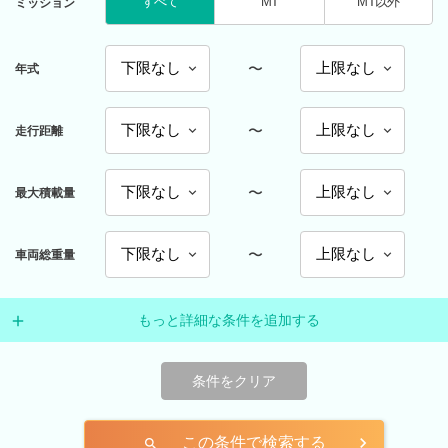
すべて
MT
MT以外
ミッション
〜
年式
〜
走行距離
〜
最大積載量
〜
車両総重量
もっと詳細な条件を追加する
条件をクリア
この条件で検索する
search