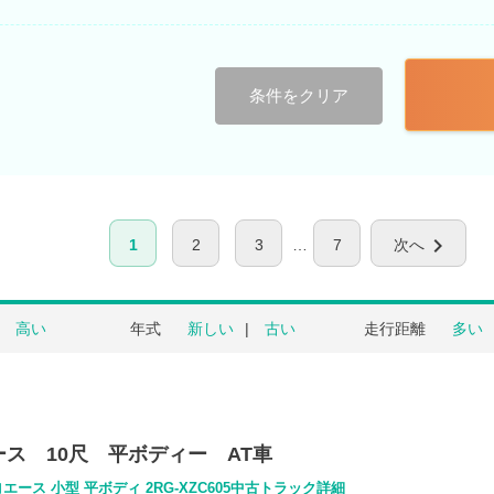
条件をクリア
chevron_right
1
2
3
7
次へ
高い
年式
新しい
古い
走行距離
多い
ス 10尺 平ボディー AT車
エース 小型 平ボディ 2RG-XZC605中古トラック詳細