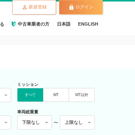
新規登録
ログイン
中古車業者の方
日本語
ENGLISH
る
ミッション
すべて
MT
MT以外
車両総重量
〜