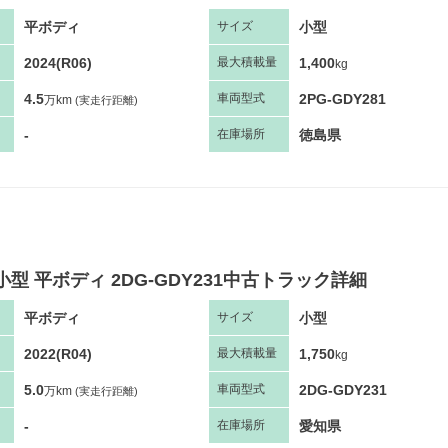
平ボディ
小型
サ
イズ
2024(R06)
1,400
最大
積
載量
kg
4.5
2PG-GDY281
車両
型
式
万km
(実走行距離)
-
徳島県
在庫場所
小型 平ボディ 2DG-GDY231中古トラック詳細
平ボディ
小型
サ
イズ
2022(R04)
1,750
最大
積
載量
kg
5.0
2DG-GDY231
車両
型
式
万km
(実走行距離)
-
愛知県
在庫場所