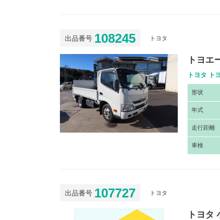
108245
出品番号
トヨタ
トヨエ
トヨタ トヨ
形
状
年
式
走
行距離
車
検
107727
出品番号
トヨタ
トヨタ 