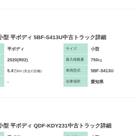
小型 平ボディ 5BF-S413U中古トラック詳細
平ボディ
小型
サ
イズ
2020(R02)
750
最大
積
載量
kg
5.4
5BF-S413U
車両
型
式
万km
(実走行距離)
-
愛知県
在庫場所
小型 平ボディ QDF-KDY231中古トラック詳細