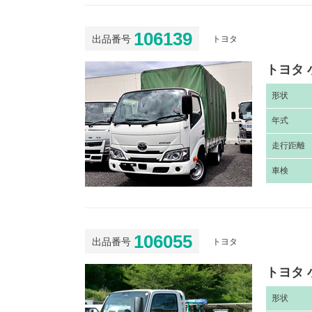
106139
出品番号
トヨタ
トヨタ 
形
状
年
式
走
行距離
車
検
106055
出品番号
トヨタ
トヨタ 
形
状