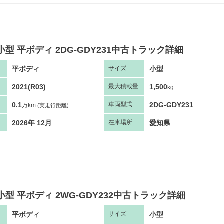
小型 平ボディ 2DG-GDY231中古トラック詳細
平ボディ
小型
サ
イズ
2021(R03)
1,500
最大
積
載量
kg
0.1
2DG-GDY231
車両
型
式
万km
(実走行距離)
2026年 12月
愛知県
在庫場所
小型 平ボディ 2WG-GDY232中古トラック詳細
平ボディ
小型
サ
イズ