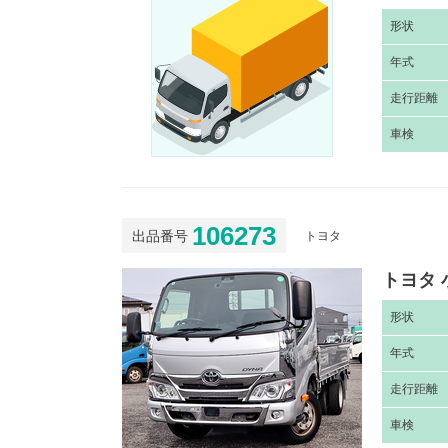
形
状
年
式
走
行距離
車
検
106273
出品番号
トヨタ
トヨタ 
形
状
年
式
走
行距離
車
検