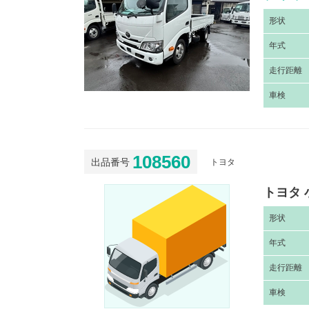
形
状
年
式
走
行距離
車
検
108560
出品番号
トヨタ
トヨタ 
形
状
年
式
走
行距離
車
検