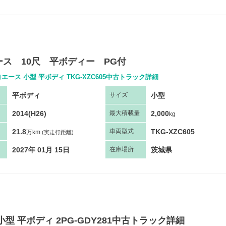
ース 10尺 平ボディー PG付
エース 小型 平ボディ TKG-XZC605中古トラック詳細
平ボディ
小型
サ
イズ
2014(H26)
2,000
最大
積
載量
kg
21.8
TKG-XZC605
車両
型
式
万km
(実走行距離)
2027年 01月 15日
茨城県
在庫場所
小型 平ボディ 2PG-GDY281中古トラック詳細