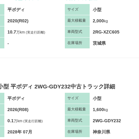
平ボディ
小型
サ
イズ
2020(R02)
2,000
最大
積
載量
kg
10.7
2RG-XZC605
車両
型
式
万km
(実走行距離)
-
茨城県
在庫場所
小型 平ボディ 2WG-GDY232中古トラック詳細
平ボディ
小型
サ
イズ
2026(R08)
1,600
最大
積
載量
kg
0.1
2WG-GDY232
車両
型
式
万km
(実走行距離)
2028年 07月
神奈川県
在庫場所