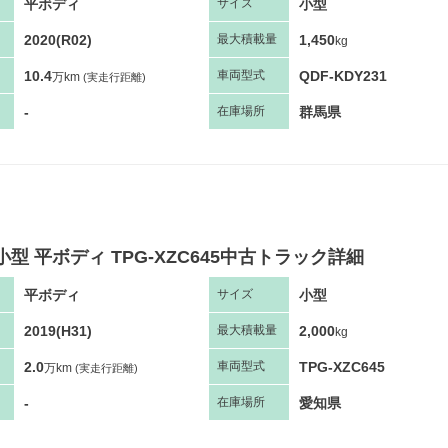
平ボディ
小型
サ
イズ
2020(R02)
1,450
最大
積
載量
kg
10.4
QDF-KDY231
車両
型
式
万km
(実走行距離)
-
群馬県
在庫場所
小型 平ボディ TPG-XZC645中古トラック詳細
平ボディ
小型
サ
イズ
2019(H31)
2,000
最大
積
載量
kg
2.0
TPG-XZC645
車両
型
式
万km
(実走行距離)
-
愛知県
在庫場所