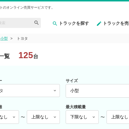
トのオンライン売買サービスです。
トラックを探す
トラックを売
小型
トヨタ
125
一覧
台
ー
サイズ
タ
離
最大積載量
〜
〜