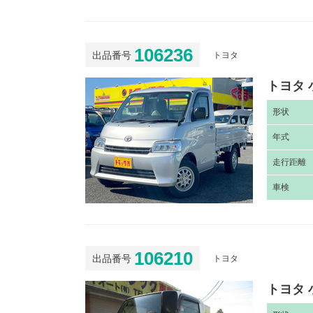
106236
出品番号
トヨタ
トヨタ 
形
状
年
式
走
行距離
車
検
106210
出品番号
トヨタ
トヨタ 