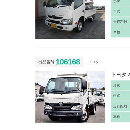
形
状
年
式
走
行距離
車
検
106168
出品番号
トヨタ
トヨタ 
形
状
年
式
走
行距離
車
検